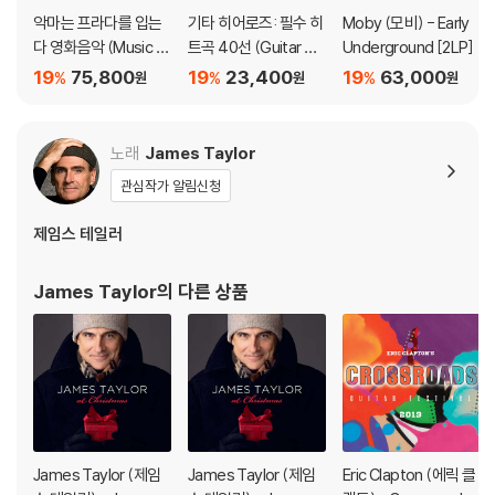
다.
악마는 프라다를 입는
기타 히어로즈: 필수 히
Moby (모비) - Early
관련 사진과 동영상 및 재생 기기 모델명을 첨부하여 첨부하여 고객센터에
다 영화음악 (Music fr
트곡 40선 (Guitar He
Underground [2LP]
문의 바랍니다.
om the Motion Pictu
roes: 40 Hits Incont
19
75,800
19
23,400
19
63,000
%
%
%
원
원
원
2) LP는 잦은 배송 과정에서 재킷에 손상이 발생할 가능성이 높고 재판매
re The Devil Wears
ournables )
가 어려우므로 신중한 구매를 부탁드립니다.
Prada) [레드 & 화이
트 스월 컬러 LP]
노래
James Taylor
관심작가 알림신청
제임스 테일러
James Taylor
의 다른 상품
James Taylor (제임
James Taylor (제임
Eric Clapton (에릭 클