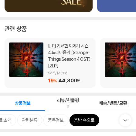
관련 상품
[LP]
기묘한 이야기 시즌
4 드라마음악 (Stranger
Things Season 4 OST)
[2LP]
Sony Music
19
44,300
%
원
리뷰/한줄평
상품정보
배송/반품/교환
0
트 소개
관련분류
품목정보
음반 속으로