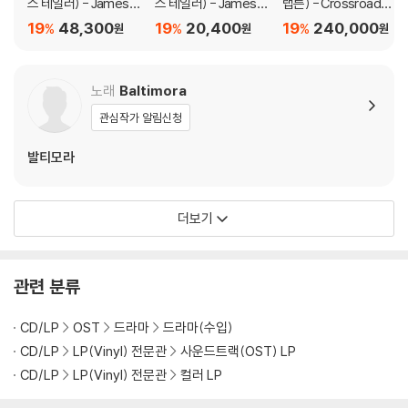
스 테일러) - James T
스 테일러) - James T
랩튼) - Crossroads
aylor At Christmas
aylor At Christmas
Guitar Festival 2019
19
48,300
19
20,400
19
240,000
%
%
%
원
원
원
[LP]
[6LP]
노래
Baltimora
관심작가 알림신청
발티모라
더보기
관련 분류
CD/LP
OST
드라마
드라마(수입)
CD/LP
LP(Vinyl) 전문관
사운드트랙(OST) LP
CD/LP
LP(Vinyl) 전문관
컬러 LP