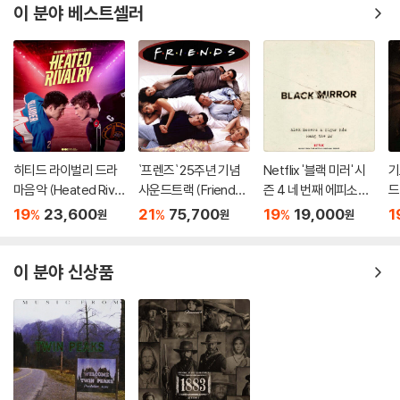
이 분야 베스트셀러
히티드 라이벌리 드라
`프렌즈` 25주년 기념
Netflix '블랙 미러' 시
기
마음악 (Heated Rival
사운드트랙 (Friends
즌 4 네 번째 에피소드
드
ry Original Soundtra
OST) [핫핑크 컬러 2L
드라마 음악 (Black Mi
T
19
23,600
21
75,700
19
19,000
1
%
%
%
원
원
원
ck)
P]
rror: Hang The DJ O
S
ST by Alex Somers
/ Sigur Ros)
이 분야 신상품