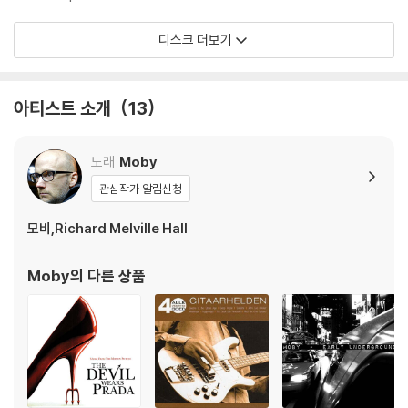
지되도록 디스크 센터 홀 구경이 작게 제작되는 경우가 있습니다. 턴테이
블 스핀들에 맞지 않는 경우에는 전용 제품 등을 이용하여 센터 홀을 조정
디스크 더보기
하시면 해결됩니다.
3) 디스크에 미세한 잔 흠집이 남아있거나 인쇄 면이 깨끗하지 않은 경우
가 있으며, 이는 상품의 불량이 아닙니다. 단, 재생에 이상이 있는 경우에는
아티스트 소개
13
불량으로 인한 반품/교환이 가능합니다
※ 컬러 디스크
노래
Moby
아래에 해당하는 경우는 불량이 아니므로 개봉 후 반품/교환이 불가합니
관심작가 알림신청
다.
1) 컬러 디스크는 웹 이미지와 실제 색상이 차이가 날 수 있습니다.
모비,Richard Melville Hall
2) 컬러 디스크의 특성상 제작 공정시 앨범마다 색상 차이가 나는 경우도
있습니다.
Moby
의 다른 상품
3) 컬러 디스크는 제작 과정에서 다른 색상 염료가 섞여 얼룩과 번짐, 반점
등이 발생할 수 있습니다.
※ 반품/교환 안내
1) 불량으로 인한 반품/교환 요청 시에는 불량 확인을 위해 개봉 시의 동영
상을 요청할 수 있으며, 동영상이 없는 경우 반품/교환이 제한될 수 있습니