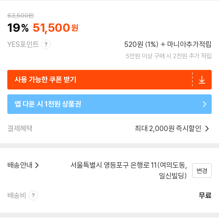
63,500
원
19
51,500
YES포인트
520원 (1%)
마니아추가적립
5만원 이상 구매 시 2천원 추가 적립
사용 가능한 쿠폰 받기
앱 다운 시 1천원 상품권
결제혜택
최대 2,000원 즉시할인
배송안내
서울특별시 영등포구 은행로 11(여의도동,
변경
일신빌딩)
배송비
무료