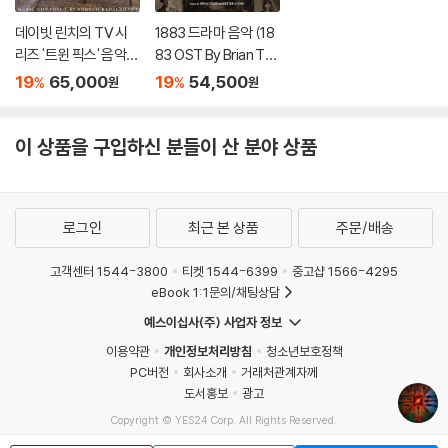
데이빗 린치의 TV 시
1883 드라마 음악 (18
리즈 '트윈 픽스' 음악
83 OST By Brian Tyl
(Twin Peaks OST b
er / Breton Vivian)
19
65,000
19
54,500
%
%
원
원
y Angelo Badalame
[그레이 마블 컬러 LP]
nti 안젤로 바달라멘티)
[LP]
이 상품을 구입하신 분들이 산 분야 상품
로그인
최근 본 상품
주문/배송
고객센터 1544-3800
티켓 1544-6399
중고샵 1566-4295
eBook 1:1문의/채팅상담
예스이십사(주) 사업자 정보
이용약관
개인정보처리방침
청소년보호정책
PC버전
회사소개
거래처관계자께
도서홍보
광고
Copyright © YES24 Corp. All Rights Reserved.
MATOM7