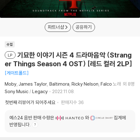
파트너샵
공유하기
수입
기묘한 이야기 시즌 4 드라마음악 (Strang
LP
er Things Season 4 OST) [레드 컬러 2LP]
게이트폴드
Moby
James Taylor
Baltimora
Ricky Nelson
Falco
노래
외 8명
Sony Music
/
Legacy
2022.11.08.
첫번째 리뷰어가 되어주세요
판매지수
36
예스24 음반 판매 수량은
와
집계에
반영됩니다.