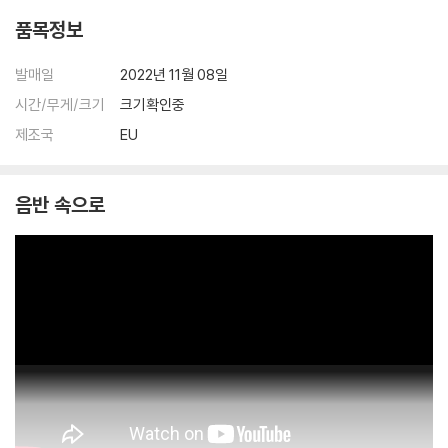
품목정보
발매일
2022년 11월 08일
시간/무게/크기
크기확인중
제조국
EU
음반 속으로