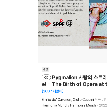
수입
Pygmalion 사랑의 스트라
CD
e! - The Birth of Opera at
2CD / 재발매
Emilio de' Cavalieri
Giulio Caccini
작곡
R
Harmonia Mundi
/
Harmonia Mundi
2022