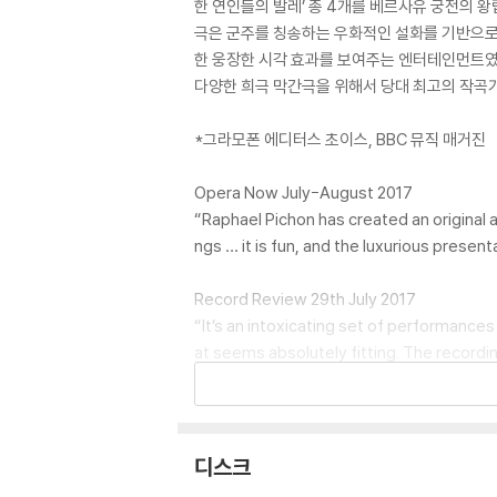
한 연인들의 발레’ 총 4개를 베르사유 궁전의 
극은 군주를 칭송하는 우화적인 설화를 기반으로 
한 웅장한 시각 효과를 보여주는 엔터테인먼트였
다양한 희극 막간극을 위해서 당대 최고의 작곡가
*그라모폰 에디터스 초이스, BBC 뮤직 매거진
Opera Now July-August 2017
“Raphael Pichon has created an original a
ngs … it is fun, and the luxurious presen
Record Review 29th July 2017
“It’s an intoxicating set of performances
at seems absolutely fitting. The recordin
Financial Times 14th July 2017
“A new, imaginary, Florentine entertain
디스크
BBC Music Magazine October 2017