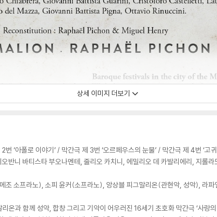
상세 이미지 더보기
제 2번 ‘아폴로 이야기’ / 막간극 제 3번 ‘오르페우스의 눈물’ / 막간극 제 4번 ‘
 지오반니 바티스타 부오나멘테, 줄리오 카치니, 에밀리오 데 카발리에리, 지롤라
메조 소프라노), 소피 윤커(소프라노), 앙상블 피그말리온(관현악, 성악), 라파
리온과 함께 성악, 합창 그리고 기악이 어우러진 16세기 초호화 막간극 ‘사랑의 