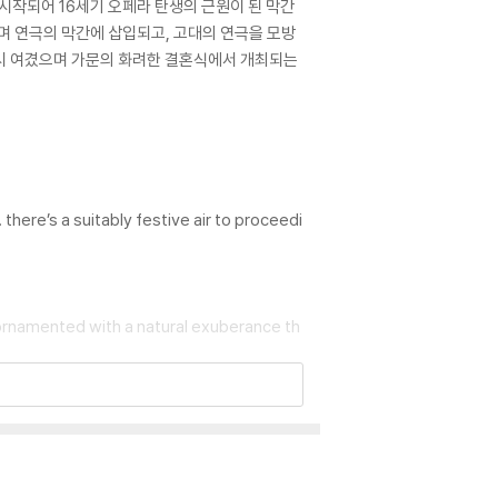
 시작되어 16세기 오페라 탄생의 근원이 된 막간
며 연극의 막간에 삽입되고, 고대의 연극을 모방
중시 여겼으며 가문의 화려한 결혼식에서 개최되는
there’s a suitably festive air to proceedi
ng ornamented with a natural exuberance th
 and annotated”