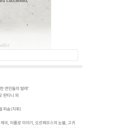
고귀한 연인들의 발레’
모 판티니 외
엘 피숑(지휘)
제국, 아폴로 이야기, 오르페우스의 눈물, 고귀