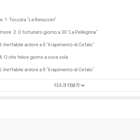
e sumptuousness of the original Medici spectacle...The performanc
ellished sound while the dozen soloists give fine and well-balanced
s something of a hodge-podge of genres and periods, it's all very sty
e: 1. Toccata "La Renuccini"
Amore: 2. O fortunato giorno a 30 "La Pellegrina"
tured listening across composers and genres of a kind that rarely 
. Ineffabile ardore a 6 "Il rapimento di Cefalo"
 some spectacular improvised instrumental ornamentation (just occas
ray of continuo instruments.”
4. O che felice giorno a voce sola
. Ineffabile ardore a 6 "Il rapimento di Cefalo"
디스크 더보기