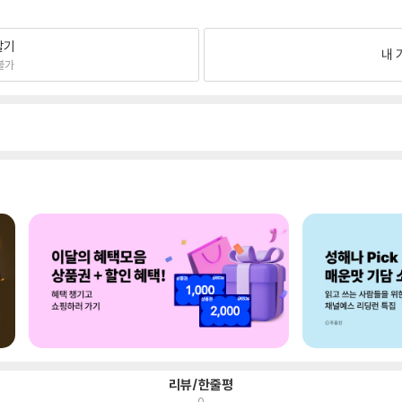
팔기
내 
불가
리뷰/한줄평
0