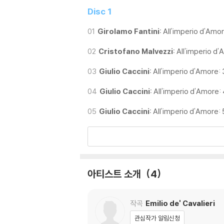
“Harmonia Mundi's production has all th
Disc 1
ble, producing a glossy and liberally emb
ainly creative and, though ultimately it'
01
Girolamo Fantini:
All'imperio d'Amor
02
Cristofano Malvezzi:
All'imperio d'
2017 Issue Awards
“Pichon has ingeniously encouraged struc
03
Giulio Caccini:
All'imperio d'Amore: 3
ting and, at times, revelatory...there is
hole is expertly underpinned by a rich ar
04
Giulio Caccini:
All'imperio d'Amore: 
05
Giulio Caccini:
All'imperio d'Amore: 5
아티스트 소개
4
작곡
Emilio de' Cavalieri
관심작가 알림신청