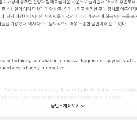
왕립 예배당의 풍부한 잔향과 함께 아름다운 사운드로 들려준다. 15세기 후반부터
큰 스케일의 여러 합창과 기악 반주, 연기 그리고 화려한 무대 장치로 이루어지
다. 당시 피렌체에 막강한 영향력을 미쳤던 메디치 가문은 이 희극 막간극을 
들을 기용했다. 역사적으로 음악적으로 매우 귀중한 음반이라 할 수 있다.
nd entertaining compiliation of musical fragments … joyous stuff … 
tation book is hugely informative”
 … the singing is sublime; stylish soloists, lively chorus, everythi
g is equally impressive and the lavish presentation is fitting”
음반소개 더보기
ment is the result, performed with flair, and sumptuously packaged