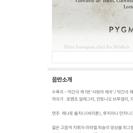
음반소개
수록곡 - 막간극 제 1번 ‘사랑의 제국’ / 막간극 
작곡가 : 로렌초 알레그리, 안토니오 브루넬리,
연주: 레나토 돌치니(바리톤), 루치아나 만치니(
젊은 고음악 지휘자 라파엘 피숑이 앙상블 피그말