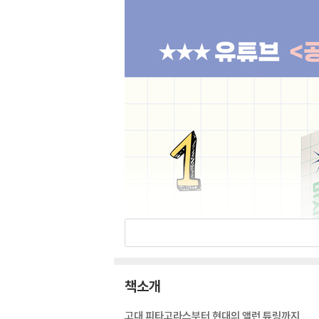
책소개
고대 피타고라스부터 현대의 앨런 튜링까지,