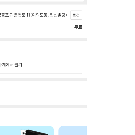
등포구 은행로 11(여의도동, 일신빌딩)
변경
무료
가게에서 팔기