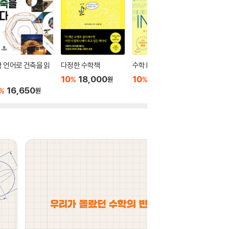
 언어로 건축을 읽
다정한 수학책
수학 INSIGHT
수학아 수
와줘 1
10
18,000
10
13,500
%
%
원
원
16,650
10
1
%
%
원