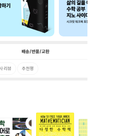
배송/반품/교환
사 리뷰
추천평