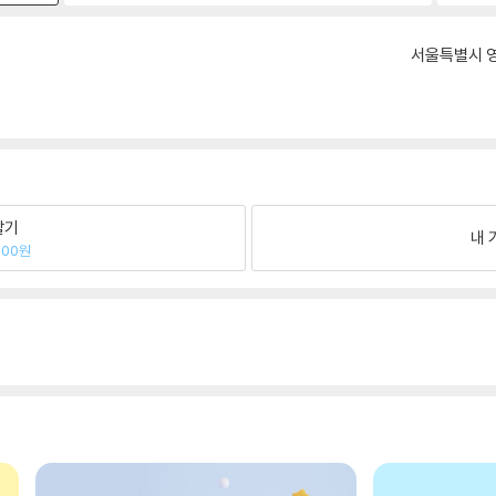
서울특별시 영
팔기
내 
800원