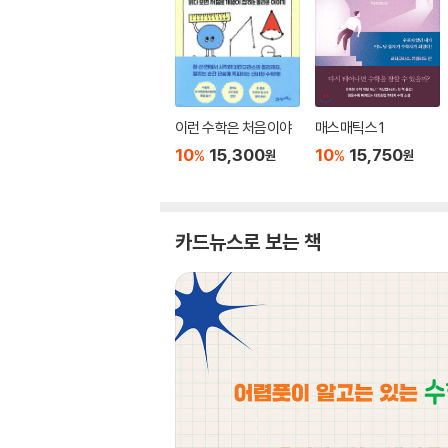
이런 수학은 처음이야
매스매틱스 1
10
15,300
10
15,750
%
%
원
원
카드뉴스로 보는 책