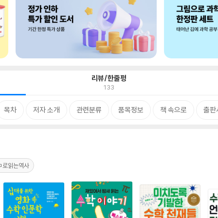
리뷰/한줄평
133
목차
저자 소개
관련분류
품목정보
책 속으로
출판
ㅁ로읽는역사