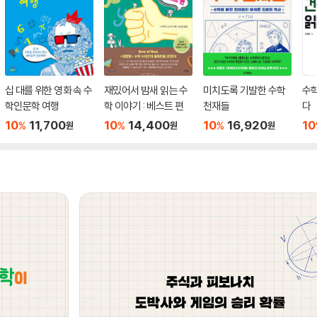
십 대를 위한 영화 속 수
재밌어서 밤새 읽는 수
미치도록 기발한 수학
수학
학인문학 여행
학 이야기 : 베스트 편
천재들
다
10
11,700
10
14,400
10
16,920
10
%
%
%
원
원
원