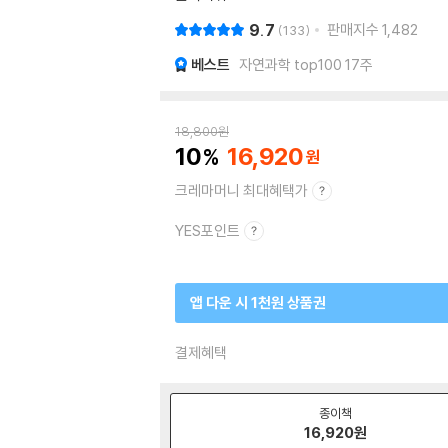
9.7
판매지수
1,482
133
베스트
자연과학 top100 17주
18,800
원
10
16,920
크레마머니 최대혜택가
YES포인트
앱 다운 시 1천원 상품권
결제혜택
종이책
16,920
원