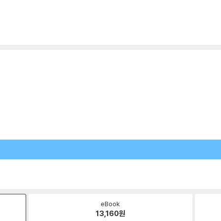
eBook
13,160
원