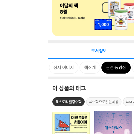
도서정보
태그
카드뉴스
상세 이미지
책소개
관련 동영상
이 상품의 태그
#스토리텔링수학
#수학으로읽는세상
#ㅁ