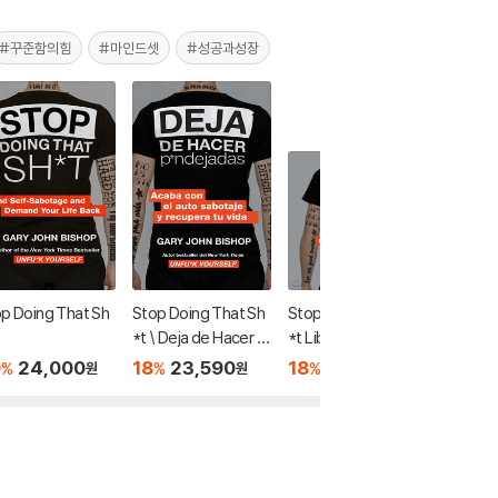
#꾸준함의힘
#마인드셋
#성공과성장
p Doing That Sh
Stop Doing That Sh
Stop Doing That Sh
Stop Do
*t \ Deja de Hacer P
*t Lib/E: End Self-S
*t: End
*ndejadas: Acaba C
abotage and Dema
ge and
0
24,000
18
23,590
18
73,780
18
6
%
%
%
%
원
원
원
on El Auto Sabotaje
nd Your Life Back
r Life B
Y Recupera Tu Vida