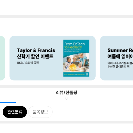
리뷰/한줄평
0
관련분류
품목정보