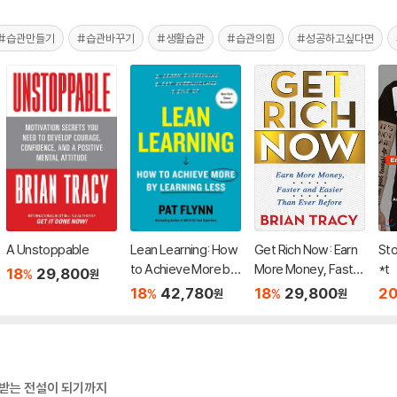
#습관만들기
#습관바꾸기
#생활습관
#습관의힘
#성공하고싶다면
A Unstoppable
Lean Learning: How
Get Rich Now: Earn
Sto
to Achieve More by
More Money, Faster
*t
18
29,800
%
원
Learning Less
and Easier Than Eve
18
42,780
18
29,800
2
%
%
원
원
r Before
 받는 전설이 되기까지