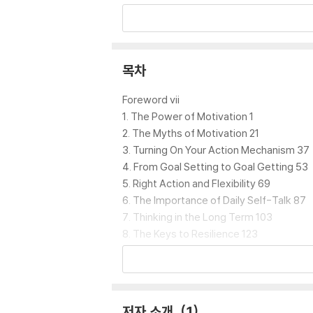
Brian Tracy can show you how to develop t
so intricately into your daily life that
목차
Foreword vii
1. The Power of Motivation 1
2. The Myths of Motivation 21
3. Turning On Your Action Mechanism 37
4. From Goal Setting to Goal Getting 53
5. Right Action and Flexibility 69
6. The Importance of Daily Self-Talk 87
7. Thinking in the Long Term 103
8. The Keys to Resilience 123
9. Motivating Others 145
10. The Power of Rituals 165
저자 소개
1