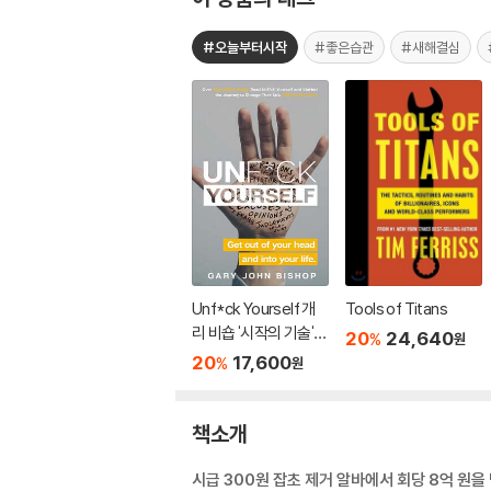
#오늘부터시작
#좋은습관
#새해결심
Unf*ck Yourself 개
Tools of Titans
리 비숍 '시작의 기술'
20
24,640
%
원
원서
20
17,600
%
원
책소개
시급 300원 잡초 제거 알바에서 회당 8억 원을