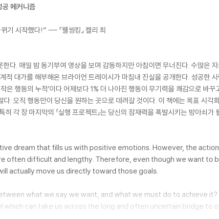
성공 메커니즘
기 시작했다!” --- 『웰씽킹』 켈리 최
 못한다. 매일 밤 동기부여 영상을 보며 감동하지만 아침이면 무너진다. 수많은
 세계적 대가를 해부해온 브라이언 트레이시가 마침내 진실을 공개한다. 성공한 
주 작은 행동의 누적’이다.어제보다 1% 더 나아진 행동이 무기력을 쾌감으로 바꾸
않다. 오직 행동만이 당신을 원하는 곳으로 데려갈 것이다. 이 책에는 목표 시각
 특히 각 장 마지막의 「실행 프로젝트」는 당신의 잠재력을 폭발시키는 방아쇠가 
tive dream that fills us with positive emotions. However, the action
are often difficult and lengthy. Therefore, even though we want to b
will actually move us directly toward those goals.
etween what we say we want, and what we must do to achieve it?
el which can take us across the long and often uncertain bridge to ou