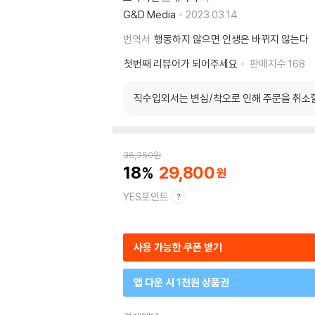
G&D Media
2023.03.14.
번역서
행동하지 않으면 인생은 바뀌지 않는다
첫번째 리뷰어가 되어주세요
판매지수
168
직수입외서는 변심/착오로 인해 주문을 취소
36,350
원
18
29,800
YES포인트
사용 가능한 쿠폰 받기
앱 다운 시 1천원 상품권