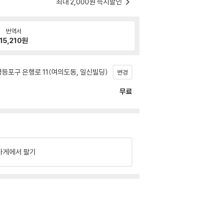
최대 2,000원 즉시할인
번역서
15,210
원
등포구 은행로 11(여의도동, 일신빌딩)
변경
무료
가게에서 팔기