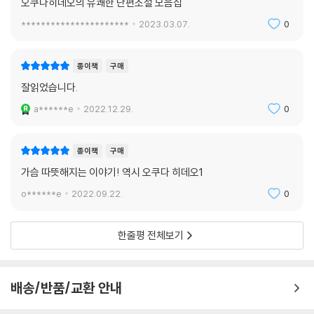
오쿠다히데오의 유쾌한 단편소설 모음집
오랫동안 갖고 싶었던 드림카 ‘피아트 판다’를 중고로 구입하게 됐다. 상태
가 너무 좋은 차를 보고 완전히 흥분한 주인공은 내비게이션의 음성을 따
**********************
2023.03.07.
0
라 내키는 대로 달린다. 그런데, 주소를 입력하지도 않았는데 내비게이션
에서는 계속해서 안내 음성이 나온다. 그리고, 도착한 장소마다 이 차를 알
종이책
구매
아보는 사람들이 생긴다. 이 차에는 대체 어떤 사연이 있었던 걸까. 그리고
잘읽었습니다.
내비게이션의 마지막 안내 장소는 어디일까.
a******e
2022.12.29.
0
판다는 산길로 들어섰다. 간신히 스카이라인이라는 표지판이 눈에 들어왔
다. 이리저리 구부러진 오르막길을 판다가 힘차게 달려 올라간다. “오오!”
종이책
구매
나오키는 또 탄성을 내질렀다. 겨우 850cc 엔진이라고 보기 어려울 정도
가슴 따뜻해지는 이야기! 역시 오쿠다 히데오1
로 활기찼다. 핸들링도 훌륭하다. 이것이야말로 라틴계 자동차의 주행이
다. 그 사장은 이 길을 달리게 하고 싶어서 일부러 멀리 있는 가게를 알려준
o******e
2022.09.22.
0
걸까. 그런 엉뚱한 추측까지 하고 만다.
‘목적지까지 앞으로 300미터입니다.’
한줄평 전체보기
이제 슬슬 도착하는 모양이다. 고갯길 도중에 확 뚫린 땅과 함께 건물이 하
나 보였다.
‘음성 안내를 종료합니다.’
배송/반품/교환 안내
여기구나. 가게 주차장에 차를 세우고 간판을 올려다보았다. 그곳에 있는
글자는 ‘카레와 파스타 가게’였다.