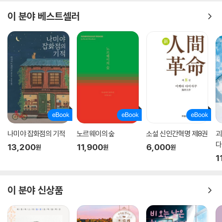
으응? 나오키는 얼이 빠지고 말았다.
이 분야 베스트셀러
-〈판다를 타고서〉 중에서
나미야 잡화점의 기적
노르웨이의 숲
소설 신인간혁명 제8권
괴
다
13,200
11,900
6,000
원
원
원
1
이 분야 신상품