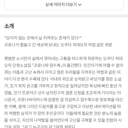
상세 이미지 더보기
소개
“보이지 않는 곳에서 날 지켜주는 존재가 있다!”
코로나가 휩쓸고 간 세상에 보내는 오쿠다 히데오의 마법 같은 위로
평범한 소시민이 삶에서 겪어내는 고통을 따스하게 위로하는 오쿠다 히데
오의 단편소설집 『코로나와 잠수복』이 출간됐다. 인간이기에 어쩔 수 없이
겪는 아픔과 고난 속에서 지치고 힘든 우리들을 지켜주는 마법과 같은 이
야기 다섯 편이 수록돼 있다. 아내의 외도로 상처받고 바닷가를 찾은 소설
가, 조기 퇴직 권고를 거부하고 한직으로 밀려났지만 복싱에 빠진 중년 가
장들, 인기 프로야구 선수 남자친구의 결혼 신청을 초조하게 기다리는 아
나운서, 코로나바이러스에 감염된 걸 직감하고 잠수복으로 방호복을 대신
한 아빠, 꿈에 그리던 드림카를 중고로 구입하고 이상한 내비게이션을 따
라 여행한 남자가 각 장의 주인공이다. 이들에게 필요한 것은 분노와 슬픔
을 삭이고, 자신의 나약함을 끌어안으며 고난을 극복할 수 있을 만큼의 시
간과 성찰 그리고 누군가의 자그마한 위로다.