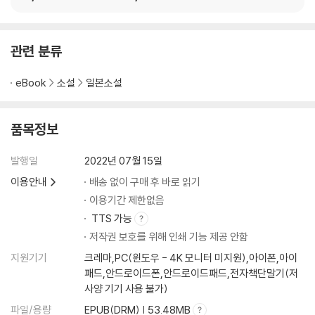
관련 분류
eBook
소설
일본소설
품목정보
발행일
2022년 07월 15일
이용안내
배송 없이 구매 후 바로 읽기
이용기간 제한없음
TTS 가능
저작권 보호를 위해 인쇄 기능 제공 안함
지원기기
크레마,PC(윈도우 - 4K 모니터 미지원),아이폰,아이
패드,안드로이드폰,안드로이드패드,전자책단말기(저
사양 기기 사용 불가)
파일/용량
EPUB(DRM) | 53.48MB