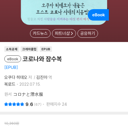
카드뉴스
파트너샵
공유하기
소득공제
크레마클럽
EPUB
코로나와 잠수복
eBook
EPUB
오쿠다 히데오
저
김진아
역
북로드
2022.07.15.
원서
コロナと潛水服
9.6
판매지수
24
67
10,360
원