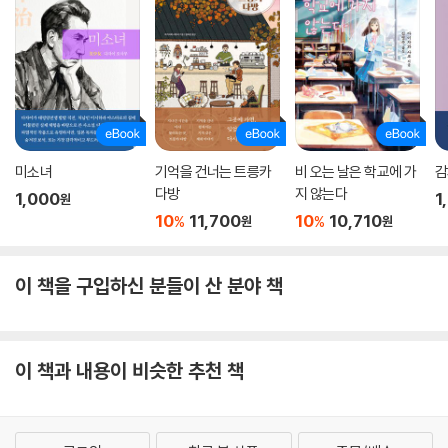
미소녀
기억을 건너는 트릉카
비 오는 날은 학교에 가
감
다방
지 않는다
1,000
1
원
10
11,700
10
10,710
%
%
원
원
이 책을 구입하신 분들이 산 분야 책
이 책과 내용이 비슷한 추천 책