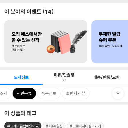
이 분야의 이벤트
14
리뷰/한줄평
도서정보
배송/반품/교환
67
 소개
관련분류
품목정보
출판사 리뷰
이 상품의 태그
#크레마클럽에있어요
#치유/힐링
#코로나시대살아가기