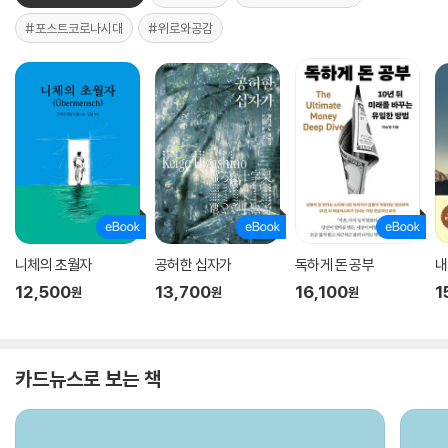
#포스트코로나시대
#위로와공감
니체의 초월자
공허한 십자가
독하게 돈 공부
내
12,500
13,700
16,100
1
원
원
원
카드뉴스로 보는 책