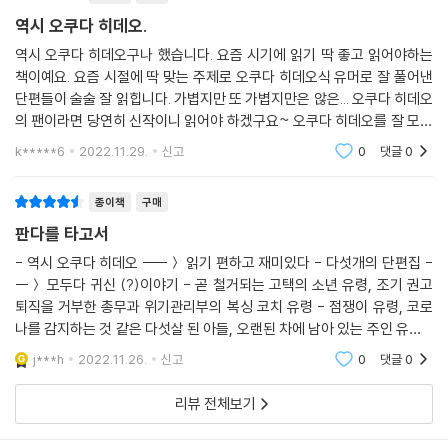
다행히 유키도 마이코가 마음에 들었는지 둘은 곧 사귀게 됐다. 그 당시, 마
역시 오쿠다 히데오.
이코는 패션 잡지의 독자 모델로서 학생들 사이에서는 제법 유명했기에,
역시 오쿠다 히데오구나 했습니다. 요즘 시기에 읽기 딱 좋고 읽어야하는
유키도 그녀를 곁에 두고 다니면서 제법 자랑스러웠을 것이다. 한마디로
책이예요. 요즘 시절에 딱 맞는 주제로 오쿠다 히데오식 유머로 잘 풀어낸
캠퍼스의 스타끼리 서로 잘 어울리는 커플이었다. 그렇게 맞춰진 균형이
단편들이 술술 잘 읽힙니다. 가볍지만 또 가볍지만은 않은... 오쿠다 히데오
지금 한쪽으로 무너지려고 한다. 유키는 성공의 계단을 쑥쑥 올라가고 있
의 팬이라면 당연히 신작이니 읽어야 하겠구요~ 오쿠다 히데오를 잘 모른
고, 마이코는 여전히 무명의 프리 아나운서 신세다.
다면 입문으로도 좋을 것 같아요. 지금 한번 읽고 나중에 나이들어 다시 읽
k*****6
2022.11.29.
신고
0
댓글
0
다른 여자를 선택할지도 몰라……. 마이코의 가슴이 수런거리기 시작했다.
으려고 보관
유키가 홈런을 칠 때마다 거리가 점점 벌어지는 것 같아 응원도 진심으로
종이책
구매
할 수 없었다.
-〈점쟁이〉 중에서
판다를 타고서
- 역시 오쿠다 히데오 ----＞ 읽기 편하고 재미있다 - 다섯개의 단편집 -
“얘, 아빠가 이런 모습을 하고 다니는 기분이 어떠니?”
--＞ 모두다 귀신 (?)이야기 - 곧 철거되는 고택의 소년 유령, 조기 권고
“멋져요.”
퇴직을 거부한 총무과 위기관리부의 복싱 코치 유령 - 점쟁이 유령, 코로
임신 중인 아내, 다섯 살 아들과 함께 살고 있는 도쿄의 평범한 회사원에게
나를 감지하는 것 같은 다섯살 된 아들, 오랜된 차에 남아 있는 주인 유령 -
큰일이 생겼다. 자신이 코로나에 걸렸다는 확신이 강하게 든 것이다. 방호
개인적으로 다섯개의 단편중에서 가장 마음에 남아 있는 건 "판다를 타고
j***h
2022.11.26.
신고
0
댓글
0
서"이다
복을 구할 수 없어 대신 구식 잠수복을 입고 생활하는 그를 보고 사람들은
그저 신기하다는 반응을 보인다. 잠수복을 입고 아들을 산책시키고, 축구
리뷰 전체보기
도 하는 그에게 텔레비전 취재까지 나올 정도다. 일약 스타가 되어 ‘코로나
감염에 대한 두려움으로 떠는 시민의 상징’이 된 그이지만, 아내만큼은 자