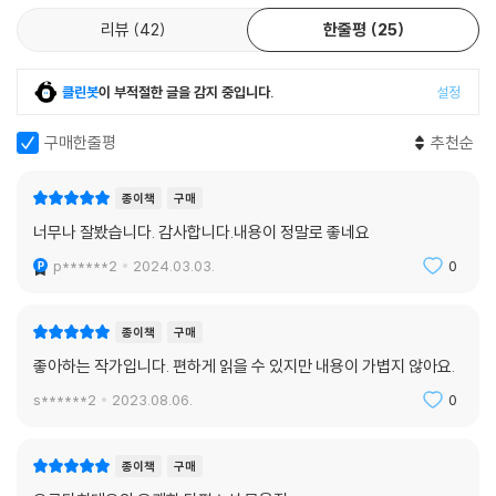
신의 증상에 대해 대수롭지 않게 여긴다. 원래 임신을 하면 담력이 커지는
리뷰
42
한줄평
25
걸까. 그는 몸 여기저기가 아프고, 걱정으로 벌벌 떨며 아무것도 할 수가 없
다.
클린봇
이 부적절한 글을 감지 중입니다.
설정
“아직 감염됐다고 보기에는 어려울 듯한데……. 그보다 열이나 피로감도
구매한줄평
추천순
아직 없잖아?”
“이제부터 올 거야.”
종이책
구매
야스히코가 진지하게 호소하자, 아내는 작게 코웃음을 흘렸다.
너무나 잘봤습니다. 감사합니다.내용이 정말로 좋네요
“그럼 난 이제 출근할 테니까 우미히코 좀 부탁해. 뭐 필요한 건 없어?”
“요강이 필요해. 화장실에 갈 때마다 잠수복 입는 게 너무 귀찮아서.”
p******2
2024.03.03.
0
“……알았어. 오리발은 안 필요해?”
“오리발?”
종이책
구매
“그게 있어야 그 패션이 완성될 거 아니야.”
좋아하는 작가입니다. 편하게 읽을 수 있지만 내용이 가볍지 않아요.
야스히코는 발끈했지만, 일부러 대꾸하지는 않았다. 만약 지금 아내의 심
기를 거슬렸다간 더욱 생활이 불편해질지도 모른다.
s******2
2023.08.06.
0
-〈코로나와 잠수복〉 중에서
종이책
구매
“오늘은 네 여행에 끝까지 동행해줄게”