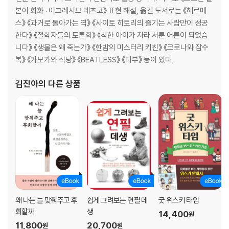
본어 회화 : 어그레시브 레츠코》 표현 해설, 옮긴 도서로는 《헤르메
스》 《과거로 돌아가는 역》 《사이토 히토리의 즐기는 사람만이 성공
한다》 《철학자들의 토론회》 《착한 아이가 자라 서툰 어른이 되었습
니다》 《생물은 왜 죽는가》 《한밤의 미스터리 키친》 《코로나와 잠수
복》 《가모가와 식당》 《BEATLESS》 《터부》 등이 있다.
김진아
의 다른 상품
왜 나는 늘 맞춰주고 후
쉽게 그려보는 연필 데
굿 위스키 타임
회할까
생
14,400
원
11,800
20,700
원
원