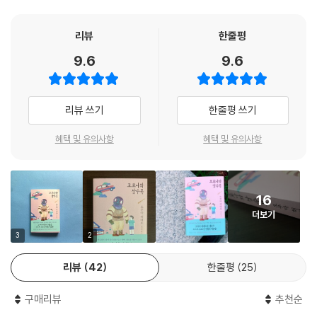
다다미는 흠 난 곳 없이 아직도 푸릇푸릇한 향이 났다. 침대가 아니라서 그
런지 등골이 쭉 펴지는 게 기분 좋았다.
리뷰
한줄평
눈을 감았더니 3분 만에 졸음이 쏟아졌다. 고지는 의식이 스러지는 중, 집
9.6
9.6
안 곳곳의 기둥이 삐걱대는 소리를 들었다. 이건 꿈인가, 아니면 실제로 소
리가 나는 것일까. 정말로 나는 소리라면, 아마도 집도 오래간만에 사람을
들여 되살아난 모양이다. 삐걱삐걱, 끼익끼익. 그 소리는 잠에 빠지기 전까
리뷰 쓰기
한줄평 쓰기
지 계속 이어졌다.
-〈바닷가의 집〉 중에서
혜택 및 유의사항
혜택 및 유의사항
“진정으로 주먹을 가하는 것이야말로 예의이며
우정의 증표라는 생각까지 들었다”
16
회사 내 신설된 위기관리부는 사실 조기 퇴직 권고에 응하지 않은 사람들
더보기
을 모아놓은 떨거지 부서일 뿐이다. 본래 업무와 무관한 공장 경비 보조를
맡게 된 중년의 가장들은 굴욕감과 무력함을 매일 참아내며 꿋꿋하게 버티
3
2
고 있다. 우연히 회사 창고에서 복싱용품을 발견하고 어설프게 섀도복싱을
리뷰
42
한줄평
25
흉내내보던 이들 앞에 정체 모를 ‘코치’가 나타난다. 촉탁 직원이라고 밝힌
그에게서 매일 복싱을 배우며 이들은 점차 용기와 활력을 되찾게 된다.
구매리뷰
추천순