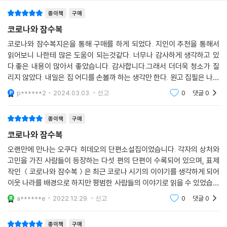
살집이 두둑한 몸에 펀치를 먹여서 잠시 상대를 기절까지 시켰지만, 미안
종이책
구매
하다는 마음은 조금도 들지 않았다. 그보다 진정으로 주먹을 가하는 것이
야말로 예의이며 우정의 증표라는 생각까지 들었다.
코로나와 잠수복
이제 위기관리부 직원들의 복싱에 화기애애함은 조금도 남아 있지 않았다.
코로나와 잠수복지은을 통해 구매를 하게 되었다. 지인이 추천을 통해서
그렇다고 살벌함이 앞서기보다는 서로를 존중하는 마음이 있었다. 이 심정
읽어보니 나한테 많은 도움이 되는것같다. 너무나 감사하게 생각하고 있
을 가장 잘 표현해주는 단어는 아마 해방감이리라. 어쩐지 잔뜩 흥분으로
다.좋은 내용이 많아서 좋았습니다. 감사합니다.그래서 더더욱 청소가 질
달뜬 기분이었다.
리지 않았다. 내일은 집 어디를 손볼까 하는 생각만 한다. 원고 집필은 나중
“자네들 제법이군.”
으로 미루면 된다그래서 더더욱 청소가 질리지 않았다. 내일은 집 어디를
p******2
2024.03.03.
신고
0
댓글
0
손볼까 하는 생각
코치가 활짝 웃으며 직원들을 칭찬했다.
-〈파이트 클럽〉 중에서
종이책
구매
코로나와 잠수복
“거울을 보면서 혼자 한숨을 내쉬었다.
내 행복은 대체 어디 있는 걸까…….”
오랜만에 만나는 오쿠다 히데오의 단편소설집이었습니다. 각자의 상처와
고민을 가진 사람들이 등장하는 다섯 편의 단편이 수록되어 있으며, 표제
프리 아나운서 마이코는 불안정한 신분이지만, 그녀에게는 최고 인기의 프
작인 ＜코로나와 잠수복＞은 최근 코로나 시기의 이야기를 생각하게 되어
로 야구 선수인 남자친구가 있다. 그가 연봉 1억 엔의 플레이어가 되어 자
이웃 나라를 배경으로 하지만 평범한 사람들의 이야기로 읽을 수 있었습니
신에게 멋지게 프러포즈하기를 기대하지만, 현실은 어쩐지 그와 반대로만
다. 아내의 외도를 알고 바닷가의 별장에서 살게 된 소설가, 조기퇴직권고
흘러가려 한다. 속상한 마음에 점쟁이를 소개받고 그녀와 상담을 시작하면
a******e
2022.12.29.
신고
0
댓글
0
를 받으면서 공장
서부터, 마이코는 점점 자신에 대해 더 잘 알아가게 된다.
종이책
구매