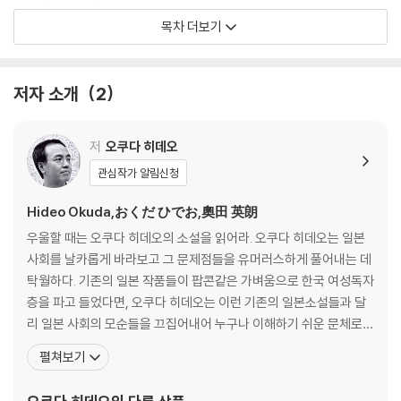
목차 더보기
옮긴이의 말
저자 소개
2
저
오쿠다 히데오
관심작가 알림신청
Hideo Okuda,おくだ ひでお,奧田 英朗
우울할 때는 오쿠다 히데오의 소설을 읽어라. 오쿠다 히데오는 일본
사회를 날카롭게 바라보고 그 문제점들을 유머러스하게 풀어내는 데
탁월하다. 기존의 일본 작품들이 팝콘같은 가벼움으로 한국 여성독자
층을 파고 들었다면, 오쿠다 히데오는 이런 기존의 일본소설들과 달
리 일본 사회의 모순들을 끄집어내어 누구나 이해하기 쉬운 문체로
풀어내고 있다. 독자들은 그의 유머스러운 글솜씨를 좋아하기에 부담
펼쳐보기
없이 그의 조롱에 담겨 있는 잔혹한 현실에 공감한다. 오쿠다 히데오
는 이런 독특함으로 현재 한국 소설 시장의 "일류 붐"을 선도하고 있