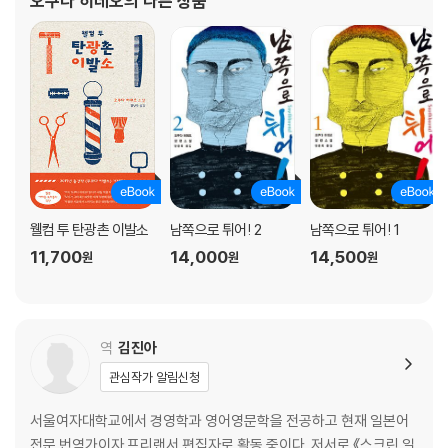
오쿠다 히데오
의 다른 상품
다. 오쿠다 히데오는 1959년 일본 기후현 기후시에서
웰컴 투 탄광촌 이발소
남쪽으로 튀어! 2
남쪽으로 튀어! 1
11,700
14,000
14,500
원
원
원
역
김진아
관심작가 알림신청
서울여자대학교에서 경영학과 영어영문학을 전공하고 현재 일본어
전문 번역가이자 프리랜서 편집자로 활동 중이다. 저서로 《스크린 일