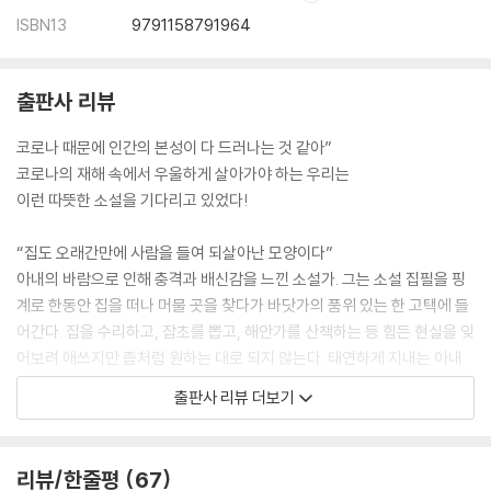
ISBN13
9791158791964
출판사 리뷰
코로나 때문에 인간의 본성이 다 드러나는 것 같아”
코로나의 재해 속에서 우울하게 살아가야 하는 우리는
이런 따뜻한 소설을 기다리고 있었다!
“집도 오래간만에 사람을 들여 되살아난 모양이다”
아내의 바람으로 인해 충격과 배신감을 느낀 소설가. 그는 소설 집필을 핑
계로 한동안 집을 떠나 머물 곳을 찾다가 바닷가의 품위 있는 한 고택에 들
어간다. 집을 수리하고, 잡초를 뽑고, 해안가를 산책하는 등 힘든 현실을 잊
어보려 애쓰지만 좀처럼 원하는 대로 되지 않는다. 태연하게 지내는 아내
에 대한 원망은 점점 커질 뿐, 이혼 생각에까지 이르며 괴로워하는 그는 우
출판사 리뷰 더보기
연하게 현재 살고 있는 고택에 얽힌 이야기를 알게 된다.
이제 어느 방에서 잘까 고민하다가 문득 바람이 잘 통하는 2층이 생각났지
리뷰/한줄평
67
만, 화장실 문제도 있고 해서 바로 옆 13평짜리 다다미방에 침낭을 폈다.