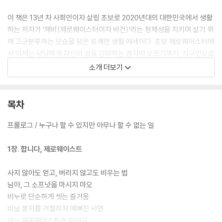
이 책은 13년 차 사회인이자 살림 초보로 2020년대의 대한민국에서 생활
하는 저자가 ‘제비(제로웨이스터이자 비건)’라는 정체성을 지키며 살기 위
해 고군분투하는 모습을 담은 유쾌한 생활 에세이다. 초보 제로웨이스터에
서 이제는 당당하게 자신의 삶을 강의하는 경지에 오르기까지, 지구인으로
서 떳떳하게 이 땅에 살기 위해 흔들리며 조금씩 나아가는 성장기를 책에
소개 더보기
담았다. 저자는 5년간의 제로웨이스트 실천과 1년간의 비건 지향 생활을
이 책에 유쾌하고 재미나게 풀어 놓으며 친환경적인 삶을 살고 싶지만 용
기 내 실천하지 못하고 망설이는 사람들에게 ‘할 수 있는 작은 것부터 시작
목차
해 보라’고 권한다.
프롤로그 / 누구나 할 수 있지만 아무나 할 수 없는 일
1장. 합니다, 제로웨이스트
사지 않아도 얻고, 버리지 않고도 비우는 법
님아, 그 소프넛을 마시지 마오
비누로 단순하게 씻는 즐거움
비닐 봉지를 거절하자 예뻐진 사연
어느 제로웨이스트숍 이야기