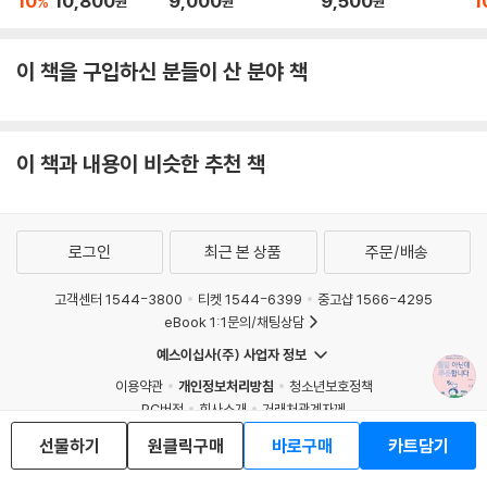
10
10,800
9,000
9,500
1
%
지 동료 선생님들과 생활 밀착형 제로웨이스트 실천법, 채식 실천법을 나
원
원
원
누었고, 온라인 매체에도 꾸준히 글을 쓰고 있다.
이 책을 구입하신 분들이 산 분야 책
이 책도 그런 노력 중 하나로 탄생했다. 사회적으로 ‘제로웨이스트’에 대한
관심이 늘어나면서 이미 이 주제를 다룬 책이 여러 권 출간되었지만 대부
분 설명서이거나 초보자의 서툴렀던 경험을 나누는 입문서들이었다. 그런
종류의 책은 저자가 초보자라도 열심히 자료를 찾으면 제법 그럴듯하게 쓸
이 책과 내용이 비슷한 추천 책
수 있기에 독자들에게 큰 감흥을 주지 못한다. 그러나 5년 이상 이 분야에
서 구르며 소위 ‘덕질’을 해온 저자는 다르다.
로그인
최근 본 상품
주문/배송
온몸으로 굴러본 자만이 말할 수 있는, 환경 덕후의 ‘짠내 나는 생생한 실천
기’인 이 책에는 패기 넘치던 초보 시절의 좌충우돌부터 중수가 되어 스스
고객센터 1544-3800
티켓 1544-6399
중고샵 1566-4295
로 흔들리는 마음을 다잡고, 고수를 바라보며 자기만의 철학을 정리하기까
eBook 1:1문의/채팅상담
지를 생생하게 담고 있어, 생각은 있지만 망설이고 있는 이들이 친 지구적
예스이십사(주) 사업자 정보
인 삶을 시도하도록 이끈다.
이용약관
개인정보처리방침
청소년보호정책
PC버전
회사소개
거래처관계자께
이 책의 또 다른 중요한 의미는 국내에서는 유일하게 제로웨이스터와 비건
도서홍보
광고
선물하기
원클릭구매
바로구매
카트담기
을 동시에 다룬다는 데에 있다. 제로웨이스터의 삶을 권하고 실천하는 법
Copyright © YES24 Corp. All Rights Reserved.
을 알려주는 책, 비건으로서 삶의 자세를 권하거나 경험을 담은 책은 시중
MATOM5