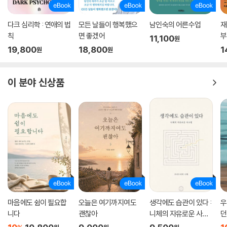
이런 대화가 아이들 사이에서 아무렇지 않게 오가는 이상한 세상 속에서
다크 심리학 : 연애의 법
모든 날들이 행복했으
남인숙의 어른수업
재
절망보다는 희망을 가르치는 선생님이 되고 싶어서 ‘우리 반 플라스틱 방
칙
면 좋겠어
부
11,100
원
앗간 챌린지’를 통해 30명의 아이들과 한 달간 1,000개의 병뚜껑을 모아
들
19,800
18,800
1
원
원
재활용했다. 그다음 학기엔 종이팩, 멸균팩 3kg을 함께 모아 주민센터에
서 두루마리 휴지와 교환했다.
이 분야 신상품
“당신들은 자녀를 가장 사랑한다고 말하지만, 기후 변화에 적극적으로 대
처하지 않는 모습으로 자녀들의 미래를 훔치고 있다.” 스웨덴에서 태어난
2003년생 소녀 그레타 툰베리의 일갈이다. 그녀가 지적한 모순은 지구 반
바퀴를 돌아 대한민국에 비추어 봐도 유효하다. 우리나라 부모님들의 자녀
사랑은 세계 어느 나라에 견주어 봐도 빠지지 않는다. 그런 부모님들이 어
쩌다가 자신도 모르는 사이에 사랑하는 자녀의 미래를 훔치고 있는 걸까?
어린이들은 어쩌다 자신을 사랑한다고 말하는 어른들로부터 미래를 도둑
맞고, 꿈에 유효기간까지 생기게 된 것일까.
마음에도 쉼이 필요합
오늘은 여기까지여도
생각에도 습관이 있다 :
우
저자는 지금의 환경 위기를 해결하는 건 아이들이 아닌 어른들의 몫이라고
니다
괜찮아
니체의 자유로운 사고
던
강력하게 말한다. 그래서 성인을 대상으로 글을 쓰고 강연을 한다. 지금까
법