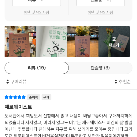
그렇게 듣고 싶었지만 쉽게 들을 수 없었던 ‘예쁘다’는 그 말을 종종 듣게
되었다. 제로웨이스터로 사는 덕분에!
혜택 및 유의사항
혜택 및 유의사항
‘제로웨이스트’는 폐기물 배출량을 줄여서 0(제로)에 가까워질 수 있도록
하는 생활 방식을 말한다. 지구 환경에 대한 관심이 높아지면서 제로웨이
2
스트에 대한 관심은 나날이 높아지고 있지만, 각종 포장재와 일회용품, 끝
더보기
없이 쏟아지는 신상품에 둘러싸여 풍요로운 삶을 사는 현대인들이 도전하
기란 쉽지 않은 일이다.
리뷰
19
한줄평
8
그런데 여기, 개념조차 생소하던 시절부터 제로웨이스트를 실천해온 한 사
람이 있다. 그는 쓰레기를 배출하지 않기 위해 택배와 배달을 끊고, 눈앞에
구매리뷰
추천순
보이는 일회용품은 꼭 필요한 사람에게 가도록 돌려주고, 필요한 것이 생
기면 사지 않고 얻는 방법에 골몰하며, 새로운 물건을 들일 때는 자연으로
종이책
구매
돌아갈 수 있는 재료를 신중하게 고른다. 여기까지는 모든 제로웨이스터들
이 지향하는 생활과 같다. 그런데 이 사람 좀 특이하다. 자신을 ‘제로웨이스
제로웨이스트
터’에서 진화한 ‘제비’라고 소개한다.
도서관에서 희망도서 신청해서 읽고 내용이 와닿고좋아서 구매까지하게
되었습니다.사지않고, 버리지 않고도 비우는 제로웨이스트 비건의 삶.별일
환경을 오염시키고 싶지 않아서 시작한 제로웨이스트인데, 쓰레기 없이 산
아닌데 뿌듯합니다.친애하는 지구를 위해 쓰레기를 줄이는 중입니다.고기
고기에는 가축들의 불행이 녹아 있고, 조금이나마 가축을 편하게 해줬다는
도요.제로웨이스트와 비건을실천하며 뿌듯하고 보람찬 점을이야기하라면