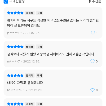
구매한줄평
추천순
‘마음만 먹으면’ 누구나 실행할 수 있는
도시 생활자의 힙하고 쿨한 지구 사랑법!
종이책
구매
황폐해져 가는 지구를 걱정만 하고 있을수만은 없다는 작가의 절박한
제로웨이스트와 비건. 일상에서 어떻게 실천할 수 있을까? 흔히 떠올리는
맘이 잘 표현되어 있네요
것은 에코백, 장바구니, 텀블러 사용, 고기를 줄이고 야채와 과일을 더 먹
j******s
2022.07.27.
1
는 정도일지 모르겠다. 그러나 ‘전격적으로’ 제비의 삶을 선포한다면 스케
일이 커진다. ‘일회용품 좀 덜 쓰면 되는 거 아냐?’라고 간단히 생각한다면
모험으로 가득한 독특한 저자의 일상에 입을 떡 벌리게 될 수도 있겠다.
종이책
구매
생각보다 재밌게 읽었고 중학생 자녀에게도 권하고싶은 책입니다.
이 책에서 저자는 나무에 열리는 비누 열매 소프넛(soap nut)으로 머리
m*****7
2022.12.26.
0
를 감고, 설화 속 바리데기 공주 뺨치는 친환경 빨래 솜씨로 면 생리대를 희
게 빨아 쓰고, 솥뚜껑처럼 무거운 무쇠 후라이팬을 밀당 끝에 길들이고, 국
끓이던 냄비로 엽기떡볶이를 테이크아웃하고, 남이 무심코 길에 버린 투명
종이책
구매
페트병을 보면 유기견 보듯 안쓰러워하다 기어코 주워다 전용 수거함에 데
내용이 재밌고. 유익합니다
려다주고, 천 주머니 내밀며 재래시장에서 마늘 사다가 시장 할머니들의
h*******5
2022.12.20.
0
아이돌이 되는 등 특유의 엉뚱함으로 2020년대를 사는 한국인으로서 불
가능에 가까운 ‘제로웨이스터’의 삶을 헤쳐 나간다.
종이책
구매