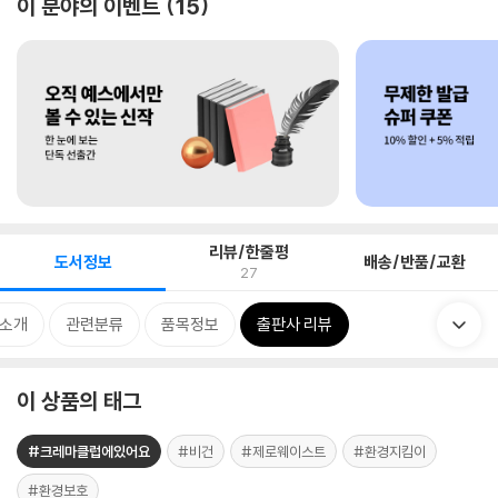
이 분야의 이벤트
15
리뷰/한줄평
도서정보
배송/반품/교환
27
 소개
관련분류
품목정보
출판사 리뷰
이 상품의 태그
#크레마클럽에있어요
#비건
#제로웨이스트
#환경지킴이
#환경보호