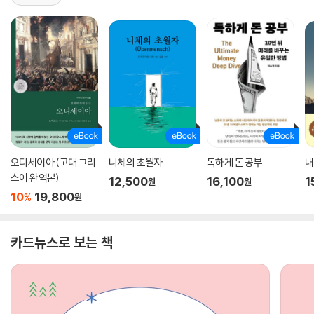
오디세이아 (고대 그리
니체의 초월자
독하게 돈 공부
내
스어 완역본)
12,500
16,100
1
원
원
10
19,800
%
원
카드뉴스로 보는 책