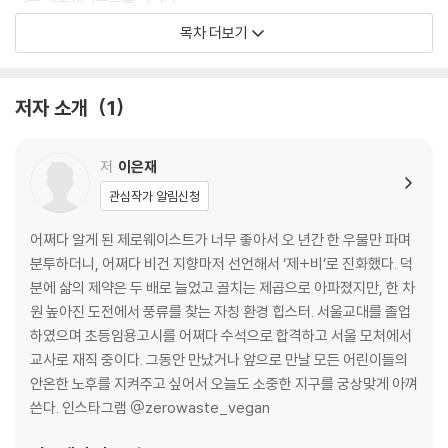
그럼에도 불구하고 고갈되고 싶지 않아서
목차 더보기
친애하는 나의 반려 프라이팬
‘용기를 냈더니’ 열린 세계
저자 소개
1
2장. 합니다, 비건
“고기 안 먹으면 뭐 먹고 살아?”라는 질문에 적절하게 대답하는 방법
저
이은재
고태기 끝에서 만난, 들깨 감자 미역국
관심작가 알림신청
생각이 너무 많아질 때 만드는, 무국적 카레
제비가 알려준 제철의 맛, 오이 미역냉국
어쩌다 알게 된 제로웨이스트가 너무 좋아서 오 년간 한 우물만 파며
가장 힙한 페스토, 가장 쿨한 후무스
분투하더니, 어쩌다 비건 지향마저 선언해서 ‘제+비’로 진화했다. 덕
자연재배 단호박의 난(亂)
분에 삶의 제약은 두 배로 늘었고 골치는 제곱으로 아파졌지만, 한 차
원 높아진 도전에서 풍류를 찾는 자칭 환경 힙스터. 서울교대를 졸업
3장. 합니다, 지구를 적게 쓰는 생활
하였으며 초등임용고시를 어쩌다 수석으로 합격하고 서울 모처에서
교사로 재직 중이다. 그동안 만났거나 앞으로 만날 모든 어린이들의
판타스틱 플라스틱 원더랜드
안온한 노후를 지켜주고 싶어서 오늘도 소중한 지구를 궁상맞게 아껴
필(必)환경 시대의 테이블 매너
쓴다. 인스타그램 @zerowaste_vegan
네가 있어야 할 곳에 너를 데려다 주는 일