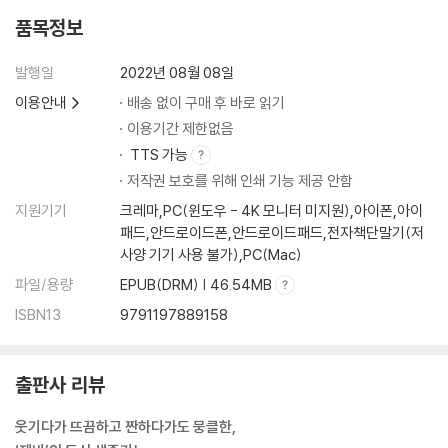
품목정보
발행일
2022년 08월 08일
이용안내
배송 없이 구매 후 바로 읽기
이용기간 제한없음
TTS 가능
저작권 보호를 위해 인쇄 기능 제공 안함
지원기기
크레마,PC(윈도우 - 4K 모니터 미지원),아이폰,아이
패드,안드로이드폰,안드로이드패드,전자책단말기(저
사양 기기 사용 불가),PC(Mac)
파일/용량
EPUB(DRM) | 46.54MB
ISBN13
9791197889158
출판사 리뷰
웃기다가 뜨끔하고 짠하다가도 뭉클한,