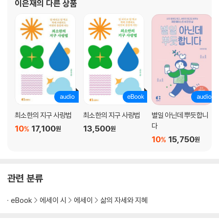
물을 부디 ‘물 쓰듯’ 씁시다
이은재
의 다른 상품
마음은 사고팔 수 없어요
나는 최선을 다하고 있다는 거짓말
그레타 이모의 사랑법
새우젓 하나로 울산바위를 치고 있습니다만
에필로그 / 진실한 문장
최소한의 지구 사랑법
최소한의 지구 사랑법
별일 아닌데 뿌듯합니
다
10
17,100
13,500
%
원
원
10
15,750
%
원
관련 분류
eBook
에세이 시
에세이
삶의 자세와 지혜