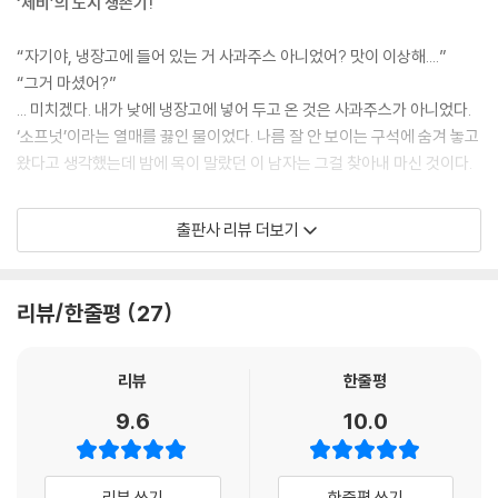
‘제비’의 도시 생존기!
“자기야, 냉장고에 들어 있는 거 사과주스 아니었어? 맛이 이상해....”
“그거 마셨어?”
... 미치겠다. 내가 낮에 냉장고에 넣어 두고 온 것은 사과주스가 아니었다.
‘소프넛’이라는 열매를 끓인 물이었다. 나름 잘 안 보이는 구석에 숨겨 놓고
왔다고 생각했는데 밤에 목이 말랐던 이 남자는 그걸 찾아내 마신 것이다.
가족이 세제를 마셔버렸다. 제로웨이스터로 궁상맞게 사는 나 때문에….
출판사 리뷰 더보기
준비한 면 주머니에 가지 다섯 개를 담고, 빨간 파프리카 하나는 손에 달랑
가볍게 들고 계산대로 갔다. 이런 내가 특이한 손님인 걸 잘 알기에 시선을
리뷰/한줄평
27
애매하게 바닥으로 던지며 채소를 계산대에 올려놓는데, 작은 목소리가 들
렸다. “예뻐요.” 잘못 들은 줄 알았는데 고개를 드니 계산원 아주머니가 날
보며 웃고 계신다. ‘착해요’도 아니고, ‘멋져요’도 아니고 ‘예뻐요’라니. 예뻐
리뷰
한줄평
지고 싶은 욕망에 한때 이런저런 성형 수술을 검색하거나 쫄쫄 굶으며 다
9.6
10.0
이어트를 했던 기억도 있다. 그런데 단지 비닐 봉지를 거절했을 뿐인데 어
찌 예뻐질 수가 있단 말인가! 이렇게 효율적인 방법이 있다니 놀랍다.
리뷰 쓰기
한줄평 쓰기