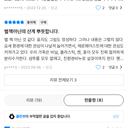
고기에는 플라스틱이 졸졸 따라오는 상황 속에서 나는 번민하다 지쳐 피곤
많이 이야기할수 있을거같다.다시한번 더읽어보고 싶은책.
h*******5
2022.12.20.
신고
2
댓글
0
해져 버렸다. 아마 그때부터였을 것이다. 그 맛있는 고기가 귀찮게 느껴지
기 시작한 것은.
종이책
구매
별책아닌데 산게 뿌듯합니다.
비건은 채식의 여러 단계 중 프루테리언 다음으로 가장 엄격한 단계다. 고
기뿐 아니라 해산물, 우유, 치즈, 버터, 달걀, 심지어 꿀과 가죽까지 모든 동
별 책 아닌 것 같다. 표지도 그림도 엉성하다. 그러나 내용은 그렇지 않다.
요새 환경에 대한 관심이 나날히 늘어가면서, 제로웨이스트에 대한 관심도
물성 식품과 제품을 거절한다. 제로웨이스트 하나만도 만만치 않을 것 같
커져가고 있다. 우리 가족은 비닐, 플라스틱, 캔, 종이 모두 진짜 철저하게
은데, 여기에 비건까지? 여기까지 듣고 ‘나는 못 하겠다.’며 외면하고 싶은
분리수거한다. 샴푸를 모두 없애고, 친환경비누로 설겆이까지 한다. 웬만
독자들이 대부분일 것이다. 그러나 결코 그래서는 안 되는 이유가 있다. 우
하면 쓰레기가 나오지 않는 방향으로 식생활을 한다. 그래도 뭔가 부족한
리는 ‘지구’라는 한정된 자원을 공동으로 사용하는 공동체이기 때문이다.
p****3
2022.09.06.
신고
2
댓글
0
것 같아 이
리뷰 전체보기
사람들이 몇 번 쓰고 버린 플라스틱으로 가득 찬 바다를 보며, 배 속이 쓰레
기로 가득 차 죽은 야생동물들을 보며, 무너져내리는 빙하를 보며, 제 삶을
살지 못한 채 좁은 케이지에 갇혀 사육당하는 불행한 동물들의 일생을 보
리뷰
19
한줄평
8
며 이 시대의 도시인들은 죄책감을 느낀다. 그리고 이 귀한 터전을 잘 사용
하고 다음 세대에게 물려줘야 하는 책임과 의무에 소홀하고 있다는 생각에
고개가 숙여진다. ‘할 수 있을까?’ 의심하고 겁을 먹으면서도 나도 모르게
클린봇
이 부적절한 글을 감지 중입니다.
설정
슬금슬금 저자의 목소리에 귀를 기울이게 되는 이유다.