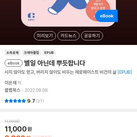
미리보기
카드뉴스
공유하기
소득공제
크레마클럽
EPUB
별일 아닌데 뿌듯합니다
eBook
사지 않아도 얻고, 버리지 않아도 비우는 제로웨이스트 비건의 삶
EPUB
이은재
저
클랩북스
2022.08.08.
9.7
27
11,000
원
11,000