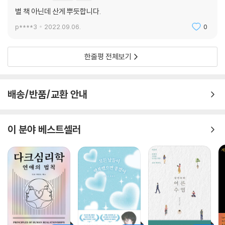
그렇게 제로웨이스트 생활이 익숙해지던 어느 날, 지구를 위해 뭔가 더 할
별 책 아닌데 산게 뿌듯합니다.
수 있는 게 없나 찾던 저자는 겁도 없이 ‘비건 지향’마저 선언했다. 그러면
p****3
2022.09.06.
0
서 취미에 계절마다 제철 채소 도장 깨기, 국산 농산물과 외국의 조리법을
대담하게 결합한 레시피로 푸드 마일리지(food miles) 낮추기를 더한다.
한줄평 전체보기
늘어놓으면 어마어마해 보이지만, 하나씩 해보면 못 할 만큼 어려운 일도
아니다. 그래서 ‘뭐든 할 수 있는 것을 택해 조금씩만 실천해보라.’고 권한
다. 아무리 작은 일이라도 하지 않는 것보다는 나으므로, 몸에 밴 편안함을
배송/반품/교환 안내
내려놓고 ‘저마다의 지구 사랑법으로 행동하고 서로를 보완하면서 같은 방
향으로 나아가자.’고 말한다. 그러다 보면 지금의 위기를 치유할 기적 같은
멜로디가 만들어질지 모른다.
이 분야 베스트셀러
조금 불편해도, 지금보다 나은 사람이 되고 싶어서.
시작했습니다, 제로웨이스트 비건
“야, 이렇게 계속 인간 수명이 늘어나면 우리 300살까지 사는 거 아니
야?”
“그런데 지구 온난화 때문에 그 전에 죽게 될걸?”
“어! 맞다. 그러겠네.”