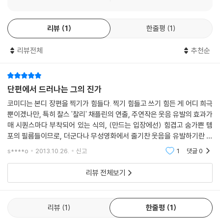
리뷰
1
한줄평
1
리뷰전체
추천순
단편에서 드러나는 그의 진가
코미디는 본디 장편을 찍기가 힘들다. 찍기 힘들고 쓰기 힘든 게 어디 희극
뿐이겠나만, 특히 찰스 '찰리' 채플린의 연출, 주연작은 웃음 유발의 효과가
매 시퀀스마다 부착되어 있는 식의, (만드는 입장에선) 힘겹고 숨가쁜 템
포의 필름들이므로, 더군다나 무성영화에서 줄기찬 웃음을 유발하기란 여
간 역량과 감각으로 이뤄질 수 있는 게 아니다. 자연스럽게도 그의 역량은
s****o
2013.10.26.
신고
1
댓글
0
단편에서 폭
리뷰 전체보기
리뷰
1
한줄평
1