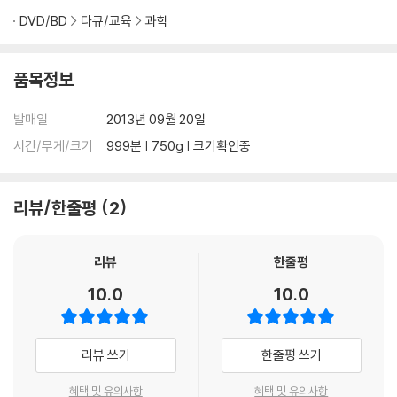
DVD/BD
다큐/교육
과학
품목정보
발매일
2013년 09월 20일
시간/무게/크기
999분 | 750g | 크기확인중
리뷰/한줄평
2
리뷰
한줄평
10.0
10.0
리뷰 쓰기
한줄평 쓰기
혜택 및 유의사항
혜택 및 유의사항