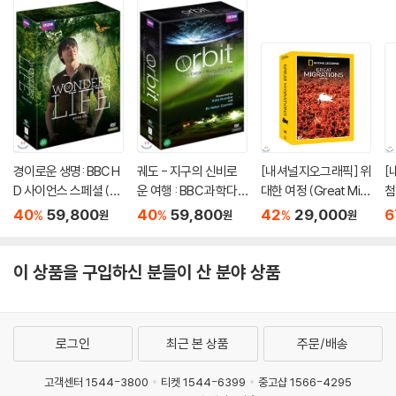
경이로운 생명: BBC H
궤도 - 지구의 신비로
[내셔널지오그래픽] 위
[
D 사이언스 스페셜 (5
운 여행 : BBC 과학다
대한 여정 (Great Migr
첨
Disc)
큐스페셜
ations 3 DVD SET)
아 
40
59,800
40
59,800
42
29,000
6
%
%
%
원
원
원
D
이 상품을 구입하신 분들이 산 분야 상품
로그인
최근 본 상품
주문/배송
고객센터 1544-3800
티켓 1544-6399
중고샵 1566-4295