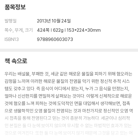
우리가 가진 동물에 대한 생각들
품목정보
우리는 로봇과도 자연스럽게 공감을 나눈다
사람들이 신의 생각이라고 추측하는 것
발행일
2013년 10월 24일
인간이 생명이 없는 물체를 행위자로 여기는 이유
쪽수, 무게, 크기
424쪽 | 622g | 153*224*30mm
우리는 왜 행위자를 찾아내려고 애를 쓰는가?
ISBN13
9788960603073
미신적 의식을 통해 통제력 만회하기
외롭기 때문에 주변을 의인화한다
같은 인간을 인간적으로 대하지 않는 모순
책 속으로
chapter 7 정해진 운명이기에 모든 일에는 이유가 있다
우리는 배설물, 부패한 것, 세균 같은 해로운 물질을 피하기 위해 혐오라는
어떤 일이 일어나야만 했다고 믿는 것
감정을 느끼며 이러한 해로운 물질의 전염을 막기 위한 정신적 추적 시스
우연이 아닌 목적을 갖고 일어난 일이었다는 믿음
템도 갖추고 있다. 즉 음식이 어디에서 왔는지, 누가 그 음식을 만졌는지,
세상을 의도적이며 질서로 가득 찬 곳으로 보기
얼마나 신선한지를 면밀하게 살펴보는 것이다. 이렇게 신체적으로 해로운
우연의 일치는 그리 특별한 것이 아니다
것에 혐오를 느껴 피하는 것에 도덕적인 면을 대입해서 생각해보면, 접촉
주변에서 패턴과 연결성을 찾는 것
으로 생물학적인 오염 물질이 전염되는 것과 마찬가지로 정신적인 오염 역
누군가 저 위에서 마법을 부리는 거야!
시 접촉을 통해 전염된다고 믿는 것이 충분히 가능하다. 세균이나 심리적
누군가의 의지에 따라 운명적으로 일어났다는 믿음
인 본질은 둘 다 눈에 보이지 않으며 무시할 수 없는 마법적인 효과가 있는
나에게 다가온 행운에 감사하라
것으로 여겨진다. 또한 둘 다 눈에 보이지 않기 때문에 그것을 담고 있는 어