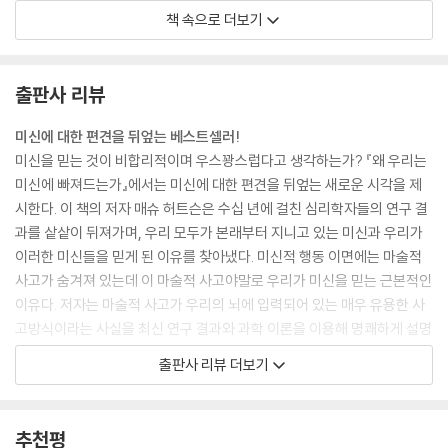
누군가 당신 뒤에 든든히 서 있다는 느낌
떤 그릇의 역사를 되짚어가야만 실체를 확인해볼 수 있다. 말하자면 세균
책 속으로 더보기
재앙 또한 신의 큰 계획이라고 생각한다
을 담고 있는 음식이나 정신적인 가치를 담고 있는 스웨터에 어떤 과거와
고난 뒤에 자애로운 신이 있다는 개념
역사가 있는지를 통해 그 실체를 확인할 수 있다는 뜻이다. 이런 식으로 특
불행한 사고는 나의 업보라는 생각
정 물건의 기원과 역사는 우리에게 중요한 의미를 지니게 된다.--- p.44
출판사 리뷰
이해하고 통제할 수 없는 상황에서의 패턴 찾기
운명론적 믿음이 인생에 가져오는 결과
사람들은 본질을 물질이나 힘, 에너지로 정의한다. 또한 본질이 어떤 마술
미신에 대한 편견을 뒤엎는 베스트셀러!
인생에는 별별 일이 다 일어난다
적인 힘을 지니고 우리 주변에 널려 있다고 생각한다. 이러한 본질을 폴리
미신을 믿는 것이 비합리적이며 우스꽝스럽다고 생각하는가? 『왜 우리는
운명과 협상하며 지혜롭게 살아가기
네시아에서는 ‘마나mana’, 중국에서는 ‘기氣’, 미국에서는 ‘느낌vibes’이
미신에 빠져드는가』에서는 미신에 대한 편견을 뒤엎는 새로운 시각을 제
나가며 인간은 생각하므로 미신을 믿는다
라고 표현한다. 각 문화권마다 개념이 조금씩 다르지만 보이지 않는 행운
시한다. 이 책의 저자 매슈 허트슨은 수십 년에 걸친 심리학자들의 연구 결
이나 힘, 영적 본질이 있다는 믿음은 보편적으로 나타난다. 눈에 보이지 않
과를 샅샅이 뒤져가며, 우리 모두가 본래부터 지니고 있는 미신과 우리가
참고문헌
는 이러한 본질은 우리에게 어떤 말을 속삭여주거나 물건에 깃드는 것으로
이러한 미신들을 믿게 된 이유를 찾아냈다. 미신적 행동 이면에는 마술적
찾아보기
여겨진다. 또한 마술적 사고와도 매우 깊은 연관성이 있다. 린드먼 박사와
사고가 숨겨져 있는데 이 마술적 사고야말로 우리가 미신을 믿는 근본적인
동료들은 본질에 대한 믿음이 종교적ㆍ영적ㆍ초자연적 믿음은 물론 어떤
이유다. 저자는 마술적 사고가 우리의 뇌에 입력되어 있는 매우 유용한 사
사건에는 나름의 목적이 있다는 믿음과 매우 깊은 관련이 있다는 사실을
고방식이라는 사실을 최신 연구 결과와 과학 이론을 이용해 명쾌하게 설명
발견했다.--- pp.61-62
한다. 이 책을 읽으면 아무리 강경한 회의론자라도 자신이 마술적 사고를
출판사 리뷰 더보기
한다는 사실을 인정할 수밖에 없을 것이다.
사람들은 모두 어느 정도 주술적 믿음을 갖고 있다. 예를 들어 내가 당신의
마술적 사고는 지극히 평범하다. 누구나 낡았지만 소중히 간직하는 물건이
어머니 사진을 다트보드에 꽂아두었다고 치자. 아무리 실험이라고 해도 감
하나쯤은 있다. 결혼반지나 좋아하는 선수의 사인이 담긴 야구공과 같이
추천평
히 당신은 어머니의 사진을 향해 다트를 꽂을 수 있겠는가? 물론 당혹스러