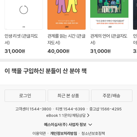
과학적인 호기심을 탐구하도록 만들어준다. 또한 나와 주변 사람들이 서로
연결되었다는 사실을 가르쳐줄 수 있다. 이렇게 마술적 사고는 스스로 탈
바꿈해 풍요로운 인생을 살 수 있는 가능성을 열어줄 수 있다.--- p.207
인생 리셋 (큰글자도
관계를 읽는 시간 (큰글
관계의 언어 (큰글자도
인
사후세계와 불멸의 영혼을 말하기 위해서는 ‘실체 이원론substance du
서)
자도서)
서)
야
alism’이라는 개념이 필요하다. 실체 이원론은 르네 데카르트Rene Desc
서
31,000
40,000
31,000
3
artes의 이름을 따서 ‘데카르트적 이원론Cartesian dualism’이라고도
원
원
원
한다. 이 개념은 생각이 뇌와는 다른 종류의 물질이며 뇌와는 별개로 존재
할 수 있다고 말한다. 사람들이 이원론을 언급할 때는 대부분 이 실체 이원
이 책을 구입하신 분들이 산 분야 책
론을 말하며 인간은 타고난 이원론자라고 주장하는 심리학자들도 이 개념
을 참조한다. 인간이 타고난 이원론자라는 주장을 가장 강력하게 뒷받침하
는 증거는 보편적으로 나타나는 사후세계에 대한 믿음일 수 있다. 뇌가 죽
고 난 후에도 영혼은 계속 존재할 수 있다는 믿음은 영혼과 뇌가 독립된 실
로그인
최근 본 상품
주문/배송
체일 때만 가능하기 때문이다. 반면에 사후세계와 이원론에 대한 믿음이
고객센터 1544-3800
티켓 1544-6399
중고샵 1566-4295
타고난 것이 아니라 살아가면서 습득하는 것이라고 주장하는 사람들도 있
eBook 1:1문의/채팅상담
다. 인간은 죽음에 대한 공포를 이기기 위해 불멸의 영혼이라는 생각을 고
안해내서 종교를 통해 전파시켰다는 것이다.--- p.209
예스이십사(주) 사업자 정보
이용약관
개인정보처리방침
청소년보호정책