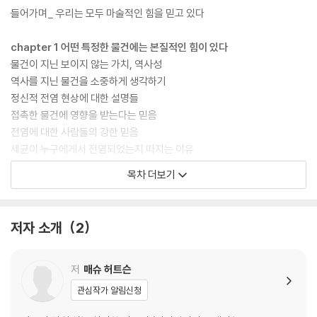
들어가며_ 우리는 모두 마술적인 힘을 믿고 있다
chapter 1 어떤 특정한 물건에는 본질적인 힘이 있다
물건이 지닌 보이지 않는 가치, 역사성
역사를 지닌 물건을 소중하게 생각하기
정신적 전염 현상에 대한 설명들
접촉한 물건에 영향을 받는다는 믿음
전염에 대한 사람들의 강한 믿음
세균이 누구에게서 전염되었는지 따지는 이유
숨겨진 본질에 집착하는 마법의 안경
목차 더보기
마술적인 힘을 지닌 것들에 지갑을 여는 이유
마술적 사고의 매력
저자 소개
2
chapter 2 상징을 통해 물리적 영향력을 행사할 수 있다
상징물은 주술의 기본이 된다
비슷한 것은 비슷한 것을 낳는다
저
매슈 허트슨
상징적 물건을 이용한 세속적 의식들
관심작가 알림신청
이름이 가진 마술적 잠재력에 대한 믿음