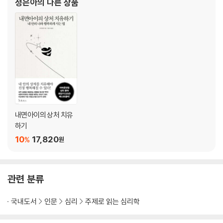
정은아
의 다른 상품
왠지 누군가 나를 지켜보고 있다는 느낌
초월적이고 황홀한 감정을 느끼는 순간
심오한 방식으로 소통할 수 있다는 느낌
chapter 5 죽고 난 후에도 영혼은 계속 존재한다
불멸의 영혼에 대한 굳건한 믿음
그럼에도 왜 죽음을 두려워하는 것일까?
그는 죽었지만 영혼의 노크 소리가 들린다
임사체험이나 그것과 유사한 체험들
영혼의 무게는 얼마나 될까?
내면아이의 상처 치유
죽음의 공포를 극복하려는 인간의 행동
하기
상징적 불멸성을 얻는 여러 가지 방식들
10
17,820
%
원
현생의 삶과 사후의 삶을 교환하는 이유
인간성의 모든 부분을 받아들일 줄 알아야 한다
유한한 인생을 더 소중하게 만드는 것이 죽음
관련 분류
chapter 6 세상은 살아 있으며 동물, 물건, 신도 사람이다
국내도서
인문
심리
주제로 읽는 심리학
다른 사람의 생각을 읽는 인간의 경향
내 생각을 중심으로 타인을 이해하기 시작하다