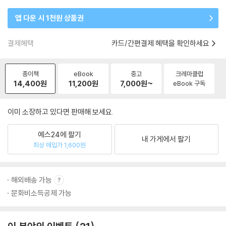
앱 다운 시 1천원 상품권
결제혜택
카드/간편결제 혜택을 확인하세요
종이책
eBook
중고
크레마클럽
14,400
원
11,200
원
7,000
원~
eBook 구독
이미 소장하고 있다면 판매해 보세요.
예스24에 팔기
내 가게에서 팔기
최상 매입가 1,600원
해외배송 가능
문화비소득공제 가능