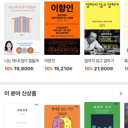
도 한다. 초능력과 염력은 유사성의 법칙(2장 참조)과 미신적 의식(3장 참
조)과도 일맥상통하는 부분이 있는데 유사성의 법칙에서는 사건과 상징
이, 미신적 의식에서는 사건과 행동이 서로 일치하는 공통적 특성을 보인
다. 세상에 나타나는 반복적인 양식을 인식하고 해석해 생존과 번영을 지
속하는 인간이라는 유기체에게 이런 우연의 일치는 어떤 해석을 필요로 한
다. 특히 놀라운 우연의 일치에는 더 놀라운 해석이 필요하다. 이렇게 우연
의 일치에 대한 해석과 원인을 찾다 보면 그 원인을 자신 안에서 찾는 경우
가 많다. 바로 자신에게 초자연적 능력이 있다고 믿게 된다.--- p.194
나는 왜 네 말이 힘들까
이향인
말하지 않고 말하기
혹
생각에 마술적 힘을 부여하면 통제감과 인생의 의미를 느낄 수 있다. 즉 생
10
19,800
10
15,210
10
21,600
1
%
%
%
원
원
원
각이 자신의 행동은 물론 외부 세계를 움직이는 힘이 있다고 믿는 ‘행위 주
체 의식sense of agency(자신이 자유의지를 행사하고 행동을 통제할
수 있다는 주관적 인식-옮긴이)’으로 세상에 뛰어들어 적극적으로 인생을
이 분야 신상품
살아갈 수 있게 된다. 이렇게 우리의 생각이 바깥세상으로 전달될 수 있고
다른 사람의 생각을 읽거나 멀리 떨어진 곳에서 일어난 사건을 감지할 수
있다는 마술적 사고는 주변 세상 및 사람들과 연결되어 심오한 방식으로
소통할 수 있다는 느낌을 준다. 굳이 신비주의자가 되지 않더라도 충분히
경이로운 감정을 느낄 수 있다. 일상에서 접할 수 있는 넓은 ‘대양’에 있는
것 같은 느낌은 우리에게 영감을 주어 시를 쓰고, 세계 평화를 위해 싸우고,