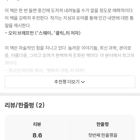
당신이 특별히 의미를 부여하는 물건도 있을 것이다. 이렇게 물건에 의미
운 표정으로 “그러죠….”라고 말할 수는 있다. 다트를 던진다고 해서 실제
를 부여하는 것이 바로 마술적 사고다. 세상에는 어떤 공평한 원칙이 있어
이 책은 한 번 들면 중간에 도저히 내려놓을 수가 없을 정도로 매력적이다.
로 어머니가 부상을 당하는가? 이렇게 질문하면 모두들 이마를 찌푸리며
서 뿌린 대로 거둔다고 생각한다면 이것 또한 마술적 사고다. 어떤 일들은
이 책을 강력히 추천한다. 작가는 지성과 유머를 통해 인간 내면에 대한 통
아니라고 대답할 것이다. 물론 이런 질문을 통해 누군가 마술적 사고를 하
결국 일어나게 되어 있다고 믿는 것도 마찬가지로 마술적 사고다. 그렇다
찰을 제시한다.
는지 판단하는 것은 어려운 일이다. 왜냐하면 이런 질문에 대답할 때는 이
면 우리는 왜 이런 마술적 사고를 할까? 그 이유는 마술적 사고가 우리에게
- 오리 브래프먼 (『스웨이』 『클릭』의 저자)
성적 판단이 먼저 들기 때문이다. 하지만 말이 아닌 행동을 살펴보면 비이
통제감, 목적의식, 세상과 연결된 느낌, 삶의 의미를 주기 때문이다. 이런
성적인 본능에 따라 미세하게 행동이 변화하는 것을 알 수 있다. 예를 들어
것들이 없으면 우리는 세상을 살아나갈 수 없다. 세상을 살아가며 주변을
이 책은 마술적인 힘을 지니고 있다. 놀라운 이야기들, 최신 과학, 경이로
자신이 존경하는 사람과 히틀러의 사진을 꽂아놓고 다트를 던진다면 어느
이해하고 통제하기 위해서는 과학을 기반으로 하는 사고를 해야 한다. 하
움, 아름다움, 그리고 유머가 완벽하게 조화된 책이다. 이 분야에서 최고의
쪽에 더 정확하게 맞히겠는가?--- p.78
지만 과학으로 설명할 수 없는 것도 분명 존재한다. 때문에 마술적 사고에
책이다.
대한 이해가 반드시 필요하다.
- 조너선 하이트 박사, 『행복의 가정』의 저자)
때로 마술적 사고는 생명을 앗아갈 만큼 위험할 수도 있다. 1942년에 인류
학자 월터 캐넌Walter Cannon은 이렇게 말했다. “인류학자들과 세계 오
추천평 더보기
인간은 생각한다. 그러므로 마술적 사고를 한다!
저자는 확고한 회의론자와 합리주의자조차 마술적 사고를 한다는 사실을
지에서 원시인들을 관찰했던 사람들의 기록에 따르면 주술, 마법 또는 흑
우리가 매일 하는 생각과 행동 속에 생생하게 살아 있는 것은 물리적 지식
인정하도록 하겠다고 약속
마술에 걸린 사람이 실제로 죽는 경우가 많이 있었다고 한다. 남미, 남아프
이 아니라 행운, 정신력, 운명, 징크스, 상징성 불멸성, 하늘에서 도와주는
했고 이론적 명확성과 그만의 재치로 결국 그 약속을 지키는 데 성공했다.
리카, 호주, 뉴질랜드, 태평양 섬 등에 사는 원주민들 사이에서는 ‘주술’로
리뷰/한줄평
2
손길로 대변되는 마술적 사고다. 우리는 행운이 자신에게 있다고 믿기도
- 샤론 베글리 (『달라이 라마, 마음이 뇌에게 묻다』의 저자)
인한 죽음이 실제로 보고된다.”캐넌 박사는 실제로 주술에 사람을 죽이는
하고 정신력으로 상황을 극복할 수 있다고 믿기도 하는데, 이러한 마술적
힘이 있는지는 알 수 없으나, 자신이 주술에 걸려 죽을지도 모른다는 공포
사고는 우리가 어려운 상황에도 포기하지 않고 도전하게 만들어 더 긍정적
저자는 합리적인 내용과 비합리적인 내용을 재치 있게 다루면서 미신과 마
리뷰
한줄평
는 인간의 몸에 ‘투쟁 도주 반응fight or fight response’을 일으킨다고
인 결과를 이끌어낸다. 생물학적인 자신은 사라지더라도 자신의 이름ㆍ정
술적 사고를 완전히 비합리적이라고 생각하는 사람들도 사실은 이에 사로
말했다. 이는 어떤 위험에 닥쳤을 때 아드레날린 분비가 늘어나서 혈관이
8.6
체성ㆍ이념 같은 ‘상징적인 자신’은 계속 살아갈 것이라고 생각하는 상징
첫번째 한줄평을
잡혀 있다는 사실을 보여준다.
수축하며 혈액이 세포로 몰리는 것을 말한다. 그 결과 혈압이 극적으로 높