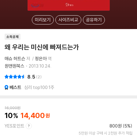
미리보기
사이즈비교
공유하기
소득공제
왜 우리는 미신에 빠져드는가
매슈 허트슨
저
정은아
역
원앤원북스
2013.10.24.
8.5
2
베스트
심리 top100 1주
16,000
원
10
14,400
YES포인트
800원 (5%)
5만원 이상 구매 시 2천원 추가 적립