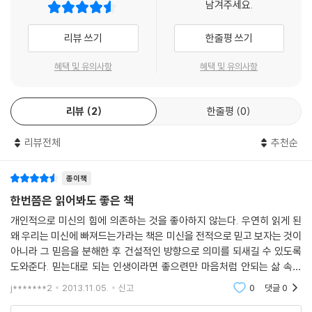
남겨주세요.
적 불멸성은 사후세계에 대한 믿음으로도 해소되지 않는 존재론적인 불안
- 앨런 라이트먼 (박사, 『아인슈타인의 꿈』의 저자)
아지면 심장마비가 와서 실제로도 사망할 수 있다. 2002년에 〈미국 공중
감을 막아주는 역할을 한다. 그래서 인간은 자신이 언젠가는 죽는다는 사
보건 저널〉은 죽음에 대한 공포만으로 사망할 수 있다는 캐넌 박사의 이론
리뷰 쓰기
한줄평 쓰기
실을 알면서도 두려움에 사로잡히지 않을 수 있다. 이렇게 마술적 사고는
재미와 재치가 넘치는 이 책을 통해 작가는 이렇게 주장한다. “우리 모두는
에 동의했으며, 스트레스 호르몬이 사망률을 높일 수 있다는 최근 연구 결
현재 우리가 서 있는 세상을 깊이 이해할 수 있게 해주고, 의미 있게 살아갈
마법의 힘을 믿는다. 이 사실을 인정하든 그렇지 않든 말이다.”
과 역시 이를 뒷받침했다. 어쨌든 주술로 인한 죽음은 실제로 가능한 일이
혜택 및 유의사항
혜택 및 유의사항
수 있도록 도와준다. 인간의 의식이 끝나지 않는 한 마술적 사고에서 벗어
- 폴 블룸 (박사, 『우리는 왜 빠져드는가』의 저자)
다.--- pp.99-100
날 수는 없을 것이다. 이 사실을 이렇게 표현할 수 있다. “인간은 생각한다.
그러므로 마술적 사고를 한다!”
리뷰
2
한줄평
0
훌륭하면서도 신 나는 내용으로 가득한 이 책에서 작가는 ‘마술적 사고’라
그런데 미신적 의식에 숨어 있는 본질적인 요소는 물리적 행위 자체가 아
이 책에서는 마술적 사고를 7개의 영역으로 나누어 다룬다. 1장에서는 일
는 놀라운 능력에 대한 인간의 믿음과 비합리성에 대한 새로운 시각을 제
닌 그 뒤에 숨은 의도다. 나는 행운을 기원하며 나무를 두드리는 행동을 자
상생활에서 사용하는 물건들의 이전 주인이 누구인가 혹은 물건에 어떤 과
리뷰전체
추천순
시한다.
주 하는데 만약 주변에 두드릴 나무가 없으면 종이나 면 같은 식물 성분이
거가 있느냐에 따라 우리가 물건에 대해 느끼는 마술적 사고를 살펴본다. 2
대커 켈트너 (박사, 『선의 탄생』의 저자)
들어간 대체품을 찾는다. 중요한 것은 마음이니까 말이다. 어떤 사람들은
장에서는 우리가 세상에서 맺는 평범한 관계 속에서 나타나는 마술적 사고
종이책
나무를 두드리는 행동조차 하지 않고 그냥 “나무를 두드린다.”라고 말하거
에 대해 면밀하게 살펴본다. 3장에서는 미신적인 의식들과 행운을 비는 행
한번쯤은 읽어봐도 좋은 책
나 속으로만 생각하기도 한다. 그러니까 물질보다는 마음이 중요하다는 뜻
동에는 어떤 것들이 있는지, 그것들이 우리에게 어떤 영향을 미치는지에
이다. 미신적 의식이나 부적은 그 자체가 중요하다기보다 생각과 의도를
개인적으로 미신의 힘에 의존하는 것을 좋아하지 않는다. 우연히 읽게 된
대해 살펴본다. 4장에서는 정신력에 대한 믿음, 자유의지, 초감각적 인지,
집중한 뒤 밖으로 내보내는 일종의 안테나 역할을 한다. 혹은 행운을 불러
왜 우리는 미신에 빠져드는가라는 책은 미신을 전적으로 믿고 보자는 것이
초월적인 경험 같은 마술적 사고에 대해 살펴본다. 5장에서는 인간이 죽음
오는 수단의 역할을 할 수도 있다. 예전에 심리학자들은 행운에 대한 믿음
아니라 그 믿음을 분해한 후 건설적인 방향으로 의미를 되새길 수 있도록
에 대해 어떤 마술적 사고를 하는지에 대해 살펴본다. 6장에서는 무생물을
도와준다. 믿는대로 되는 인생이라면 좋으련만 마음처럼 안되는 삶 속에
이 곧 상황에 대한 포기를 나타내는 것이라고 생각했다. 행운을 기대하는
마치 생명이 있는 것처럼 여기는 마술적 사고에 대해 살펴본다. 마지막으
서 어렴풋하게 희망을 긍정적으로 안고 살 수 있도록 도와주는 책 같다. 미
것은 자신의 통제력을 운이라는 외부적 요소에 넘겨주는 것이기 때문이다.
j*******2
2013.11.05.
신고
0
댓글
0
로 7장에서는 인간보다 더 높은 어떤 존재가 있다고 믿는 마술적 사고를
신적인 사고를
또한 운은 개인이 교묘하게 행사할 수 있는 힘으로 여겨지기도 한다. 그리
분석해본다. 그리고 에필로그를 통해 세상을 신성하게 대하면서 삶의 의미