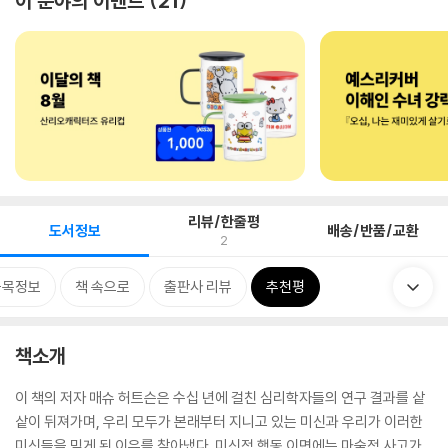
이 분야의 이벤트
21
리뷰/한줄평
도서정보
배송/반품/교환
2
품목정보
책 속으로
출판사 리뷰
추천평
책소개
이 책의 저자 매슈 허트슨은 수십 년에 걸친 심리학자들의 연구 결과를 샅
샅이 뒤져가며, 우리 모두가 본래부터 지니고 있는 미신과 우리가 이러한
미신들을 믿게 된 이유를 찾아냈다. 미신적 행동 이면에는 마술적 사고가