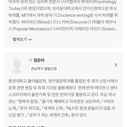
주술이 불러올 수 있는 치명적인 위험들
미국의 권위 있는 심리학 전문지 〈사이컬러지 투데이(Psychology
Today)〉의 편집자였으며, 브라운대학교에서 인지신경학으로 학사
chapter 3 미신적 행동이 운의 흐름을 바꿀 수 있다
학위를, MIT에서 과학 분야 기고science writing로 석사 학위를 취
사람들이 미신을 받아들이는 이유와 방식
득했다. 와이어드(Wired)〉 〈디스커버(Discover)〉 〈파퓰러 메카닉
비용보다는 이익이 큰 미신적 의식
스(Popular Mechanics)〉 〈사이언티픽 아메리칸 마인드(Scientifi
스트레스 상황에서 두드러지는 미신적 행동
c American Mind)〉 〈보스턴 글로브(Boston Globe)〉 〈뉴욕 타임
펼쳐보기
통제력을 갖게 되면 불안감도 줄어들까?
스(New York Times)〉에 자신의 글을 기고했다. 저명한 저널리스
운에 대한 믿음이 마술적 사고와 함께 작용한다
트인 저자는 수십 년에 걸친 심리학자들의 연구 결
집착으로 번지기도 하는 미신적 의식
역
정은아
징크스가 생기는 정신적 과정
검은 여행 가방을 배 밖으로 던져버리다
관심작가 알림신청
중앙대학교 불어불문학, 영어영문학과를 졸업한 후 영자 신문사에서
chapter 4 한계가 없는 정신을 통해 물질을 통제할 수 있다
문화 관련 편집 및 취재 기자로 활동해왔다. 현재 번역 에이전시 엔터
정신이 물질에 직접 영향을 줄 수 있다는 믿음
스코리아에서 출판기획 및 전문 번역가로 활동하고 있다. 주요 역서
수많은 추종자를 낳았던 끌어당김의 법칙
로는 『행복의 함정』 『즐기듯 패배하고 익숙한듯 성공하라』『사막의
내 행동을 의지로 통제할 수 있다는 자유의지
노래』 『퓨어 위즈덤』 『세계의 신화』 『NLP로 평생 흔들리지 않을 자
자유의지에 대한 지나친 믿음은 위험하다
신감 쌓기 』 『공부가 되는 세계의 건축』 등이 있다.
자유의지와 인과응보에 대한 믿음
염력이나 초능력을 증명하는 사건들의 공통점