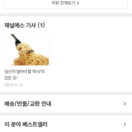
고 지난 15년간의 연구에 따르면 운에 대한 믿음, 특히 행운에 대한 믿음은
리뷰 전체보기
를 찾는 방법을 제시한다.
키울 만한 가치가 있는 것으로 밝혀졌다.--- pp.134-135
우리 모두는 “모든 일은 마음먹기에 달렸다.”나 “정신이 물질을 지배한
채널예스 기사
1
다.” 같은 말을 믿고 있다. 생일 케이크의 촛불을 끄면서 마음속으로 소원
을 빌어본 적이 있을 것이다. 누구나 자신만의 징크스도 있을 것이다. 텔레
비전 앞에서 축구 경기를 보며 공이 들어가길 마음속으로 염원해본 적도
있을 것이다. 정신력을 통해 물질을 통제할 수 있다는 믿음은 우리의 정신
과 물리적 세상이 연결되어 있다는 생각에서 비롯된다. 이를 통해 멀리 떨
어진 곳에서 발생하는 사건이나 다른 사람의 생각을 감지할 수 있다고 생
당신이 알아야 할 ‘외식’의
각한다. 살아가면서 어떤 특정한 순간에 자신이 우주와 하나가 되었다는
모든 것!
감정을 느끼기도 한다. 우리는 비록 뇌는 육체 안에 갇혀 있지만 정신에는
2013.11.13.
어떠한 한계도 없다는 사실을 자연스럽게 믿는다. 그런 믿음을 뒷받침할
과학적인 증거가 없는데도 말이다. 우리는 왜 그렇게 생각하는 것일까?--
p.164
배송/반품/교환 안내
염력이나 초능력을 증명하는 사건들에서 공통적으로 나타나는 것은 우연
의 일치다. 특히 어떤 생각과 사건 사이, 혹은 생각과 생각 사이의 공통적인
이 분야 베스트셀러
특징을 발견할 수 있다. 그리고 우연의 일치는 마술적 사고에서 나타나기