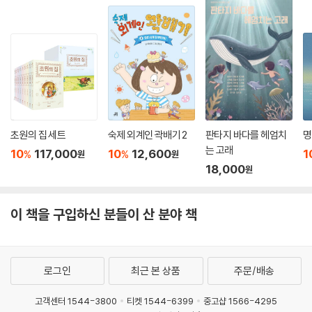
초원의 집 세트
숙제 외계인 곽배기 2
판타지 바다를 헤엄치
명
는 고래
10
117,000
10
12,600
1
%
%
원
원
18,000
원
이 책을 구입하신 분들이 산 분야 책
로그인
최근 본 상품
주문/배송
고객센터 1544-3800
티켓 1544-6399
중고샵 1566-4295