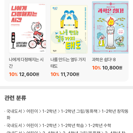
나에게 다정해지는 시
나를 만드는 열두 가지
과학은 쉽다! 8
간
태도
10
10,800
%
원
10
12,600
10
11,700
%
%
원
원
관련 분류
국내도서
어린이
1-2학년
1-2학년 그림/동화책
1-2학년 창작동
화
국내도서
어린이
1-2학년
1-2학년 학습
1-2학년 수학