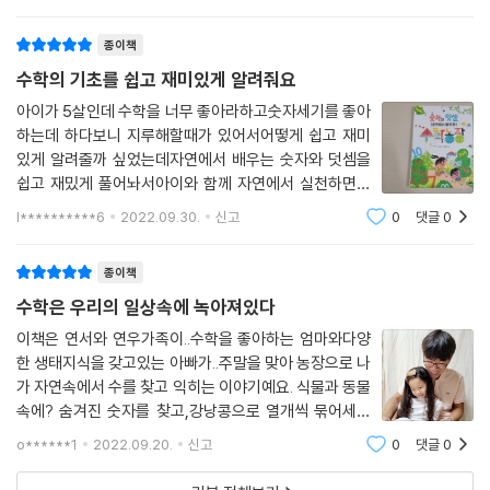
산은 다른 영역을 풀어내는 도구 역할을 하기 때문에 초등
수학에서 아주 중
종이책
연습하며 몸으로 익혀 나갈 때
더해지는 수학의 재미
수학의 기초를 쉽고 재미있게 알려줘요
아이가 5살인데 수학을 너무 좋아라하고숫자세기를 좋아
처음 수영을 배울 때는 호흡법과 자세부터 차근차근 다듬어야 합니다. 물
하는데 하다보니 지루해할때가 있어서어떻게 쉽고 재미
속에서 어떻게 숨을 쉬고, 팔을 어떤 타이밍에 뻗고, 발은 어느 방향으로 차
있게 알려줄까 싶었는데자연에서 배우는 숫자와 덧셈을
야 하는지 등을 배운 뒤에 동작을 반복적으로 연습해야 하죠. 이러한 기본
쉽고 재밌게 풀어놔서아이와 함께 자연에서 실천하면서
동작이 몸에 배어야 자유형을 배울 수 있고, 그다음 배영, 평영, 접영까지
숫자세보는데아이 또한 너무 재밌다고 하네요^^숫자셀
l**********6
2022.09.30.
신고
0
댓글
0
때 1, 2,3 이렇게 막연한 숫자세기보다 자연에서꽃잎의 숫
해낼 수 있습니다.
자를 1장, 2장, 3장 꽃잎의 수를 찾아보면서 자연관
종이책
수 연산을 배우고 익히는 일도 수영과 마찬가지입니다. 머리로만 이해하는
수학은 우리의 일상속에 녹아져있다
게 아니라 몸으로도 익혀야 하죠. 질문을 던지면 조건반사적으로 답할 수
있을 만큼 말이에요. 한 자릿수 덧셈을 제대로 익혀야 두 자릿수와 한 자릿
이책은 연서와 연우가족이..수학을 좋아하는 엄마와다양
한 생태지식을 갖고있는 아빠가..주말을 맞아 농장으로 나
수의 덧셈을 잘할 수 있고, 곱셈도 수월하게 배울 수 있습니다. 이 책에 실
가 자연속에서 수를 찾고 익히는 이야기예요. 식물과 동물
린 연산 주사위와 덧셈 마방진을 활용해 매일같이 수 연산을 연습해 보세
속에? 숨겨진 숫자를 찾고,강낭콩으로 열개씩 묶어세기
요. 어느새 이야기 속 연서와 연우처럼 받아 올림이 있는 덧셈도 거뜬히 해
도 하고,달걀로 덧셈의 법칙을 배우죠. 글밥이 많아보이지
내며 수학에 재미를 느끼는 자신을 발견할 수 있을 거예요.
o******1
2022.09.20.
신고
0
댓글
0
만, 동화처럼 스토리를 가지고 있고이 책에 나오는 범주가
비교적 간단한 덧셈과 뺄셈의 내용이라예비