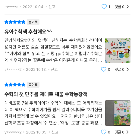
찾아냅니다. 알고 보면 숫자는 우리 주변에 숨겨져 있다는 걸 알아차리죠.
수 있는 수학농장 숫자와 덧셈 자연에서 배우자 아이를 위
m****a
2022.10.04.
신고
1
댓글
0
해 준비해보았어요 수학동화추천 받은 만큼 수학에 대
강낭콩 빨리 세기 대결을 하며 큰 수를 묶어 세는 방법을 배우기도 합니다.
한 이야기가 주를 이
칸이 나뉘어 있는 달걀 용기에 달걀을 채워 넣으며 덧셈의 법칙을 알아 가
종이책
기도 하고요. 이를테면 받아 올림이 있는 덧셈을 할 때는 합해서 10이 되는
유아수학책 추천해요^^
수를 기억해야 한다는 중요한 핵심을 깨닫습니다. 이렇듯 주인공들이 미션
을 풀어 나가는 과정을 따라가면서, 우리는 수 연산과 관련된 흥미로운 사
안녕하세요숫자와 덧셈이 친해지는 수학동화추천!아이
용지만 어른도 술술 읽힐정도로 너무 재미있게읽었어요
실을 마주할 수 있습니다. 인간이 왜 수를 세게 되었는지부터 시작해서 수
^^아이와 함께 읽고 쓴 서평 go수학은 어렵다? 수학은
를 나타내는 우리말과 한자어의 사용법, 사람 손가락이나 개월 수와 연관
왜 배우지?라는 질문에 수학은 어려운게 아니고 우리 주
된 10진법과 12진법, 연산 주사위와 마방진을 활용하는 법까지 틈틈이 소
변 어느곳에서나 접할수 있음을 아이의 눈높이에서 쉽게
개하고 있습니다.
a******2
2022.10.13.
신고
0
댓글
0
설명하는 책을 만났다.이책의 시작은 연서네 가족이 주말
을 맞아 농장으로 떠나며 시작된다. 식물속에 숨겨진
이 이야기는 수학이 단순히 책 속에만 있는 게 아니라 우리 일상 곳곳에 살
종이책
아 숨 쉬고 있다는 사실을 알게 합니다. 연서와 연우 남매가 해낸 미션은 누
수학의 첫 단추를 제대로 채울 수학농장책
구나 어디서든 쉽게 도전할 수 있습니다. 지금 당장이라도 냉장고 속 달걀
예비초등 7살 우리아이가 수학에 대해선 좀 어려워하는
용기를 꺼내 수를 세는 연습을 해 볼 수 있겠지요. 공원을 산책하며 평소에
데 이 책으로 수학이야기를 쉽게 알려주니더욱 호기심을
는 지나쳤던 꽃이나 곤충을 자세히 들여다보아도 좋겠고요. 가까이 있는
가져서 즐겁게 볼 수 잇었어요 저자인 한상직님은 성미
자연을 살피며 수학의 원리를 찾다 보면, 자연스레 관찰하고 사고하는 능
산학교 초등 과정에서 '수 연산', '측정' '도형' 중등 과정에
력과 생태 환경 감수성도 함께 키울 수 있습니다. 연서와 연우가 새로운 꽃
서 '생태 수학', '관찰과 논리' 수업을 진행중이셔요. 수 연
y******2
2022.10.05.
신고
0
댓글
0
이름과 식물이 꽃을 피우는 이유, 곤충과 동물의 특징을 알게 되었듯이요.