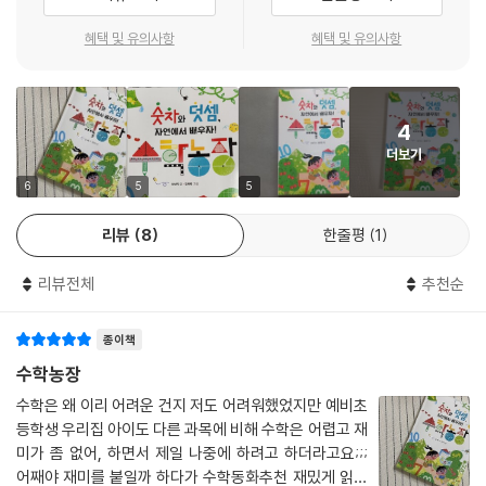
왔습니다. 때로는 교실에서 때로는 교실 바깥에서 우리 일상과 맞닿은 친
근한 방식으로 수학을 가르쳐 왔지요. 그렇게 오랫동안 쌓아 온 고민과 경
혜택 및 유의사항
혜택 및 유의사항
험을 바탕으로 어린이를 위한 생태 수학 동화 『수학농장: 숫자와 덧셈, 자
연에서 배우자!』를 썼습니다. 앞으로 드넓은 수학의 세계를 경험해 나갈 어
린이 독자들이 그 여정의 첫 단추를 잘 채우고 시작할 수 있기를 바라는 마
4
음을 오롯이 담아서 말이에요.
더보기
자연 곳곳에 숨겨진
6
5
5
‘수와 덧셈’의 원리를
리뷰
8
한줄평
1
찾아 가는 뜻밖의 여정
리뷰전체
추천순
이 이야기의 주인공은 여느 어린이처럼 수학에 서툰 초등학생들입니다. 수
학농장으로 주말여행을 떠난 연서와 연우 남매는 농장에서 수학을 배울 수
종이책
있다는 엄마의 말을 믿기 어려워합니다. 아니, 교과서나 문제집 말고 자연
에서 수학을 배운다니요? 물음표투성이로 농장에 도착한 두 남매는 ‘셈
수학농장
짱’과 ‘수짱’이란 별명으로 여섯 가지 수학 미션에 도전합니다. 그리고 놀랍
수학은 왜 이리 어려운 건지 저도 어려워했었지만 예비초
게도 농장 여기저기에서 새로운 수학의 비밀을 발견해 나가지요.
등학생 우리집 아이도 다른 과목에 비해 수학은 어렵고 재
미가 좀 없어, 하면서 제일 나중에 하려고 하더라고요;;;
둘은 모양새가 제각기 다른 꽃이나 가축, 곤충을 관찰하며 여러 가지 수를
어째야 재미를 붙일까 하다가 수학동화추천 재밌게 읽을