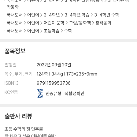
국내도서
어린이
3-4학년
3-4학년 그림/동화책
3-4학년 창
작동화
국내도서
어린이
3-4학년
3-4학년 학습
3-4학년 수학
국내도서
어린이
어린이 문학
그림/동화책
창작동화
국내도서
어린이
초등학습
수학
품목정보
발행일
2022년 09월 20일
쪽수, 무게, 크기
124쪽 | 344g | 173*235*9mm
ISBN13
9791159953736
KC인증
인증유형 : 적합성확인
출판사 리뷰
초등 수학의 첫 단추를
잘 채우고 싶은 어린이를 위한