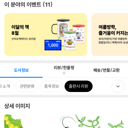
이 분야의 이벤트
11
리뷰/한줄평
도서정보
배송/반품/교환
9
자 소개
관련분류
품목정보
출판사 리뷰
상세 이미지