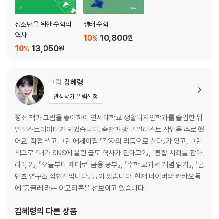
청소년을 위한 수학의
생태 수학
역사
10
10,800
%
원
10
13,050
%
원
그림
김혜령
관심작가 알림신청
평소 책과 그림을 좋아하여 연세대학교 생활디자인학과를 졸업한 뒤
일러스트레이터가 되었습니다. 출판과 광고 일러스트 작업을 주로 했
어요. 직접 쓰고 그린 에세이집 『각자의 리듬으로 산다』가 있고, 그린
책으로 『내가 SNS에 올린 글도 역사가 된다고?』, 『통합 사회를 잡아
라 1, 2』, 『오늘부터 제대로, 금융 공부』, 『수학 교과서 개념 읽기』, 『콘
텐츠 연구소 집현전입니다』 등이 있습니다. 현재 네이버와 카카오톡
에 ‘둥글레’라는 이모티콘을 선보이고 있습니다.
김혜령
의 다른 상품