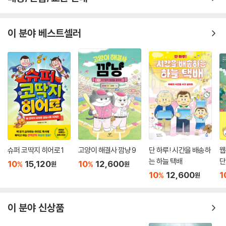
이 분야 베스트셀러
슈퍼 코딱지 히어로 1
고양이 해결사 깜냥 9
단 하루! 시간을 배송하
웹
는 하늘 택배
단
10
15,120
10
12,600
%
%
원
원
10
12,600
1
%
원
이 분야 신상품