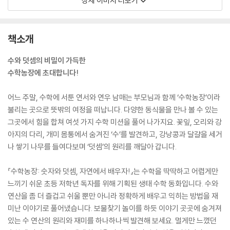
상세 이미지 더보기
책소개
수와 덧셈의 비밀이 가득한
수학농장에 초대합니다!
어느 주말, 수학에 서툰 연서와 연우 남매는 부모님과 함께 ‘수학농장’이라
불리는 곳으로 뜻밖의 여정을 떠납니다. 다양한 동식물을 만나 볼 수 있는
그곳에서 힘을 합쳐 여섯 가지 수학 미션을 풀어 나가지요. 꽃잎, 오리와 강
아지의 다리, 개미 몸통에서 숨겨진 ‘수’를 발견하고, 강낭콩과 달걀을 세거
나 쌓기 나무를 들여다보며 ‘덧셈’의 원리를 깨달아 갑니다.
『수학농장: 숫자와 덧셈, 자연에서 배우자!』는 수학을 딱딱하고 어렵게만
느끼기 쉬운 초등 저학년 독자를 위해 기획된 생태 수학 동화입니다. 수와
연산을 좀 더 즐겁고 쉬울 뿐만 아니라 정확하게 배우고 익히는 방법을 재
미난 이야기로 풀어냈습니다. 보물찾기 놀이를 하듯 이야기 곳곳에 숨겨져
있는 수 연산의 원리와 재미를 하나하나씩 발견해 보세요. 멀게만 느꼈던