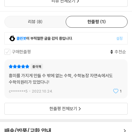
리뷰 전체보기
·교과 연계
1학년 1학기 [수학]
1. 9까지의 수
리뷰
8
한줄평
1
3. 덧셈과 뺄셈
5. 50까지의 수
1학년 2학기 [수학]
클린봇
이 부적절한 글을 감지 중입니다.
설정
1. 100까지의 수
2. 덧셈과 뺄셈(1)
구매한줄평
추천순
4. 덧셈과 뺄셈(2)
6. 덧셈과 뺄셈(3)
종이책
2학년 1학기 [수학]
흥미를 가지게 만들 수 밖에 없는 수학, 수학농장 자연속에서도
3. 덧셈과 뺄셈
수학의원리가 있었다니!
c*******5
2022.10.24.
1
한줄평 전체보기
배송/반품/교환 안내