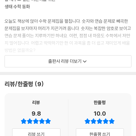
생태 수학 동화
오늘도 책상에 앉아 수학 문제집을 펼칩니다. 숫자와 연습 문제로 빼곡한
문제집을 보자마자 머리가 지끈거려 옵니다. 숫자는 복잡한 암호로 보이고
연습 문제 풀이는 지루하기만 하네요. 이런, 점점 내 마음도 수학에서 저만
치 멀어집니다. 어렵고 딱딱하기만 한 이 과목을 좀 더 쉽고 재미있게 배울
방법은 없을까요?
출판사 리뷰 더보기
수학은 첫 단추가 중요합니다. 수학을 이루는 ‘수’와 이를 더하고 빼는 기초
‘연산’을 처음부터 제대로 배우고 익혀야 하죠. 수 연산은 앞으로 배울 또
다른 수학 영역에 필요한 도구가 되어 주기 때문입니다. 이 도구를 잘 활용
리뷰/한줄평
9
하려면 단순히 공식을 달달 외우고 문제를 풀기만 해서는 안 됩니다.
“왜?” 그리고 “어떻게?”라는 질문을 던지며, 머릿속에 수를 구조화하고
그 원리를 정확히 이해해야 합니다. 그래야만 다음 단계로 나아갈 수 있습
리뷰
한줄평
니다.
9.8
10.0
이 이야기를 지은 한상직 선생님은 수학을 싫어하는 학생들에게 어떻게 하
면 좀 더 쉽고 재미있게 그리고 정확하게 수학의 원리를 가르칠지 고민해
리뷰 쓰기
한줄평 쓰기