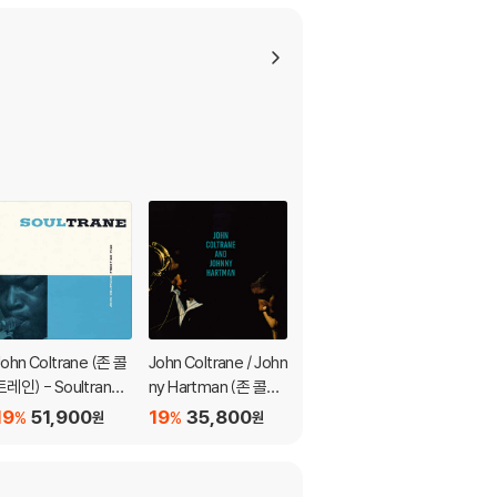
John Coltrane (존 콜
John Coltrane / John
John Coltrane (존 콜
트레인) - Soultrane
ny Hartman (존 콜트
트레인) - Coltrane Ja
[LP]
레인 / 조니 하트만) - J
zz [SACD Hybrid]
19
51,900
19
35,800
19
69,000
%
%
%
원
원
원
ohn Coltrane and Jo
hnny Hartman [마블
컬러 LP]