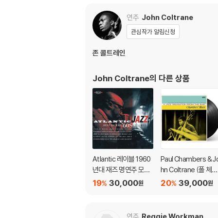
연주
John Coltrane
관심작가 알림신청
존 콜트레인
John Coltrane
의 다른 상품
Atlantic 레이블 1960
Paul Chambers & J
년대 재즈 명연주 모음
hn Coltrane (폴 체임
집 (Atlantic Jazz: Be
버스 & 존 콜트레인) 
19
30,000
20
39,000
%
%
원
원
st Of The '60s, Volu
A Jazz Delegation 
me 1)
om the East: Cham
ber's Music [LP]
연주
Reggie Workman