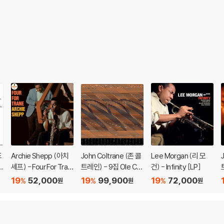
드
Archie Shepp (아치
John Coltrane (존 콜
Lee Morgan (리 모
h
셰프) - Four For Tran
트레인) - 9집 Ole Col
건) - Infinity [LP]
e [LP]
trane [LP]
19
52,000
19
99,900
19
72,000
%
%
%
원
원
원