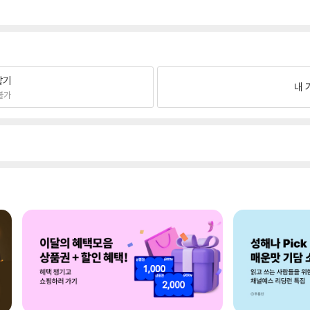
팔기
내 
불가