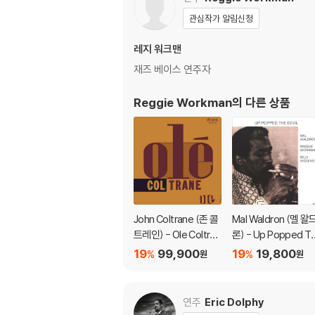
관심작가 알림신청
레지 워크맨
재즈 베이스 연주자
Reggie Workman
의 다른 상품
John Coltrane (존 콜
Mal Waldron (멜 왈
트레인) - Ole Coltran
론) - Up Popped T
e [LP]
e Devil
19
99,900
19
19,800
%
%
원
원
연주
Eric Dolphy