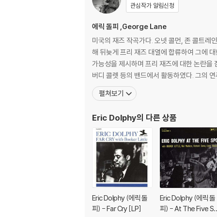
관심작가 알림신청
에릭 돌피 ,George Lane
미국의 재즈 작곡가다. 오넷 콜먼, 존 콜트레
해 뒤늦게 프리 재즈 대열에 합류하여 그에 
가능성을 제시하며 프리 재즈에 대한 논란을 잠재웠다. 10대 후반부터 찰리 파커의 영향을 받은 비밥 스타일의 프로 연주자가 되었으며 195
버디 콜렛 등의 밴드에서 활동하였다. 그의 
펼쳐보기
Eric Dolphy
의 다른 상품
Eric Dolphy (에릭 돌
Eric Dolphy (에릭 돌
피) - Far Cry [LP]
피) - At The Five S