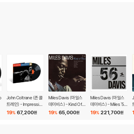
o
John Coltrane (존 콜
Miles Davis (마일스
Miles Davis (마일스
트레인) - Impression
데이비스) - Kind Of B
데이비스) - Miles '56:
-
s [LP]
lue [2 SACD Hybrid]
The Prestige Recor
19
67,200
19
65,000
19
221,700
%
%
%
원
원
원
Fr
dings [4LP]