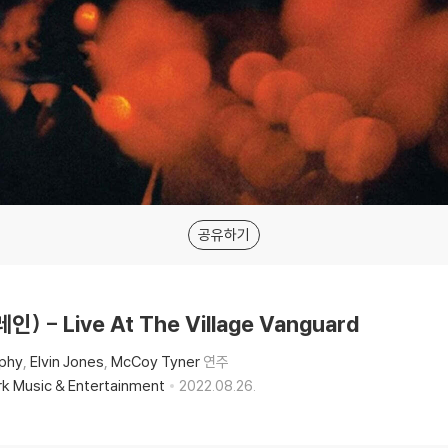
공유하기
인) - Live At The Village Vanguard
lphy
Elvin Jones
McCoy Tyner
연주
rk Music & Entertainment
2022.08.26.