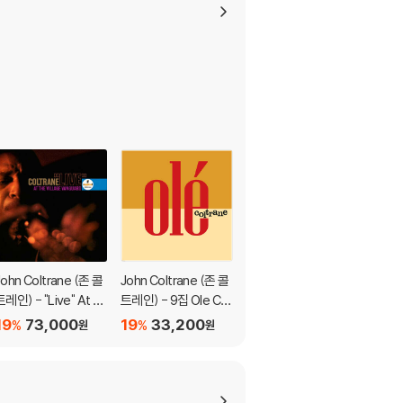
John Coltrane (존 콜
John Coltrane (존 콜
John Coltrane (존 콜
트레인) - "Live" At T
트레인) - 9집 Ole Col
트레인) - Africa/Bras
he Village Vanguard
trane [LP]
s [오렌지 컬러 LP]
19
73,000
19
33,200
19
39,900
%
%
%
원
원
원
[LP]