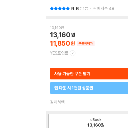
9.6
판매지수
48
117
13,160
원
13,160
11,850
쿠폰혜택가
YES포인트
사용 가능한 쿠폰 받기
앱 다운 시 1천원 상품권
결제혜택
eBook
13,160
원