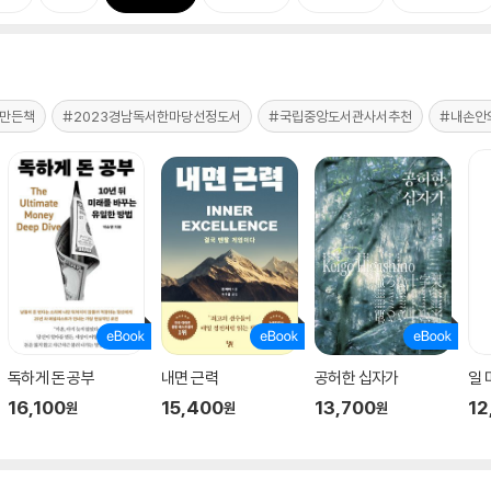
만든책
#2023경남독서한마당선정도서
#국립중앙도서관사서추천
#내손안
독하게 돈 공부
내면 근력
공허한 십자가
일
16,100
15,400
13,700
12
원
원
원