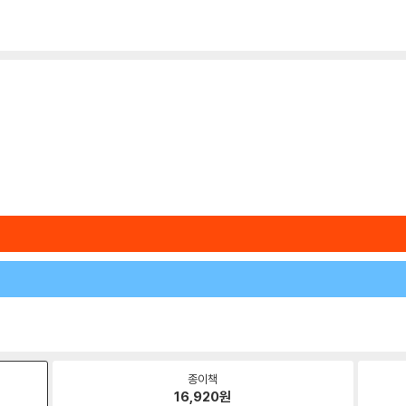
종이책
16,920
원