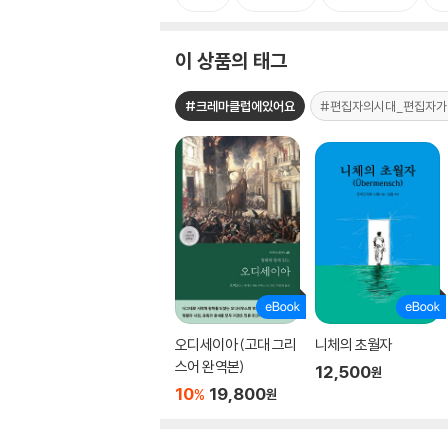
이 상품의 태그
#크레마클럽에있어요
#편집자의시대_편집자가
오디세이아 (고대 그리
니체의 초월자
스어 완역본)
12,500
원
10
19,800
%
원