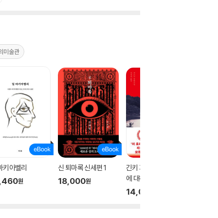
의미술관
 마키아벨리
신 퇴마록 신세편 1
긴키 지방의 어느 장소
테오
에 대하여
,460
18,000
17,00
원
원
14,000
원