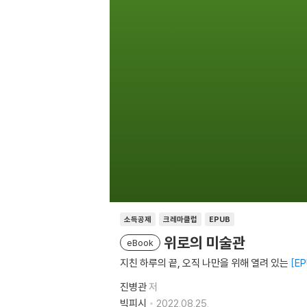
소득공제
크레마클럽
EPUB
위로의 미술관
eBook
지친 하루의 끝, 오직 나만을 위해 열려 있는
EP
진병관
저
빅피시
2022.08.25.