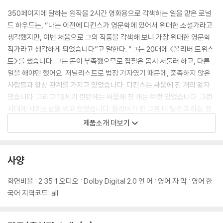
350페이지에 달하는 원작을 2시간 영화용으로 각색하는 일을 맡은 로널
드 하우드는, “나는 이전에 디킨스가 영문학에 있어서 위대한 소설가라고
생각했지만, 이번 처음으로 그의 작품을 각색해 보니 가장 위대한 영문학
작가라고 생각하게 되었습니다”고 말한다. “그는 20대에 <올리버 트위스
트>를 썼습니다. 그는 돈이 부족했으므로 집필은 몹시 서둘러 하고, 다른
일을 해야만 했어요. 저널리스트로 법정 기자였기 때문에, 풍족하지 않은
사람들과 항상 관계를 가지고 있었습니다. 디킨스는 싸움에 진 개의 왕자
였습니다. 그리고 19세기 런던에는 싸움에 진 개는 여럿 있었습니다. 그런
시대에 사회소설을 쓰고 있었습니다. 올리버가 한 그릇 더 달라고 하는 원
작의 장면은 너무 유명하지만, 영화 전체를 상징하는 장면을 하나만 들 수
제품소개 더보기
는 없다고 그는 말한다. “이 이야기에는 많은 단계가 있으니까요.” 그런데
도, 사형수 독방에 들어간 패긴을 그리는 원작의 마지막 장면은 그가 가장
좋아하는 장면이라고 한다. “간신이 살아난 올리버는 패긴을 도우려고 합
사양
니다. 관대함과 화해를 그린 뛰어난 장면이죠.” 그는 각색의 일 자체는 힘
들지 않았다고 한다. “너무나 급했기 때문에, 괴롭다고 생각할 틈도 없었습
화면비율 : 2.35:1 오디오 : Dolby Digital 2.0 언 어 : 영어 자 막 : 영어 한
니다.” 폴란스키가 재촉해서 그는 하루 14시간이나 이 일에 임하게 되었
국어 지역코드: all
다. “불만은 없었습니다. 어느 순간이나 즐기고 있었기 때문에.” 폴란스키
는 완성한 각본이 마음에 들었지만, “영화 끝의 처리에 관해서 몇 가지 훌