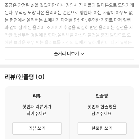
조금은 안정된 삶을 찾았지만 이내 장의사 집 아들과 말다툼으로 도망가게
된다. 무작정 도망 나온 올리버는 런던으로 향한다. 아는 사람이 아무도 없
는 런던에서 올리버는 소매치기 다저를 만난다. 우연한 기회로 다저 일행
과 같이 살게 된 올리버. 소매치기 수업을 착실히 받던 올리버는 실전을 시
작한 첫날부터 경찰에 잡힌다. 올리브를 자신의 물건을 훔친 범인으로 오
해한 브라운 로우 씨는 올리브를 자신의 밑에서 일하게 한다. 다저 일행은
올리버가 자신들의 정체를 밝힐까 두려워 올리버를 납치해 감금하지만, 올
줄거리 더보기
리버를 불쌍히 여긴 다지 일행의 낸시는 브라운로우에게 올리버에 대한 정
보를 알려주고 올리버를 구출한다.
리뷰/한줄평
0
리뷰
한줄평
첫번째 리뷰어가
첫번째 한줄평을
되어주세요.
남겨주세요.
리뷰 쓰기
한줄평 쓰기