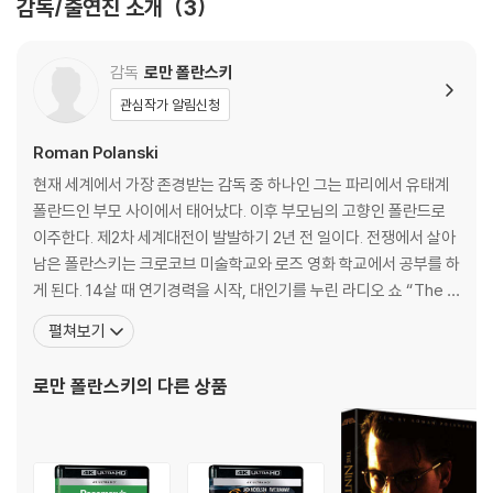
감독/출연진 소개
3
륭한 변화를 더해 주었습니다.”라고 하우드는 밝힌다. “내가 쓴 것은 소프
트한 엔딩이었지만, 그는 그것을 더욱 가혹한 것으로 만들었습니다.” 하우
드 자신이 원작에 가한 변경 중 하나로 브라운로우 씨의 묘사가 있다. 원작
감독
로만 폴란스키
의 브라운로우 씨는 올리버가 친구의 아들일지도 모른다고 생각했지만, 영
관심작가 알림신청
화에서는 “그는 있는 그대로의 올리버에 매료됩니다.”라고 하우드는 말한
다. “그것이 핵심이라고 생각해요. 올리버에게는 선량함이 있습니다. 이것
Roman Polanski
은 말할 필요도 없이 디킨스의 테마입니다. 디킨스는 선천적으로 선량한
현재 세계에서 가장 존경받는 감독 중 하나인 그는 파리에서 유태계
사람들을 그리고 있습니다.”
폴란드인 부모 사이에서 태어났다. 이후 부모님의 고향인 폴란드로
이주한다. 제2차 세계대전이 발발하기 2년 전 일이다. 전쟁에서 살아
DVD/ Blu-ray 구매시 참고 사항 안내드립니다.
남은 폴란스키는 크로코브 미술학교와 로즈 영화 학교에서 공부를 하
게 된다. 14살 때 연기경력을 시작, 대인기를 누린 라디오 쇼 “The M
※ 4K블루레이, 3D 블루레이 재생 관련 안내
erry Gang"에 출연하기도 하였다. 성인이 된 후 폴란스키는 < Thre
1) 4K UHD 디스크는 대용량의 데이터 전송이 필요하므로 4K전용 플레
펼쳐보기
e Stories >를 비롯 다양한 폴란드 영화들에서 작은 역을 맡아 출연
이어를 사용하셔야 합니다. 더불어 플레이어 소프트웨어 최신 버전의 업데
하였다. 안제이 바이다 감독의 < A Generation >도 이 당시 출연작
이트, 대용량 케이블 사용이 필수입니다.
로만 폴란스키
의 다른 상품
이다. 그는
2) 3D 블루레이는 전용 플레이어와 3D 지원 TV를 통해서만 재생 가능합
니다.
※ 아웃케이스/구성품/포장 상태