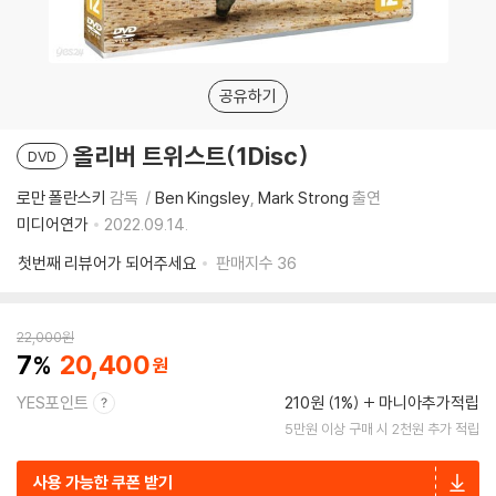
공유하기
올리버 트위스트(1Disc)
DVD
로만 폴란스키
감독
Ben Kingsley
Mark Strong
출연
미디어연가
2022.09.14.
첫번째 리뷰어가 되어주세요
판매지수
36
22,000
원
7
20,400
YES포인트
210원 (1%)
마니아추가적립
5만원 이상 구매 시 2천원 추가 적립
사용 가능한 쿠폰 받기