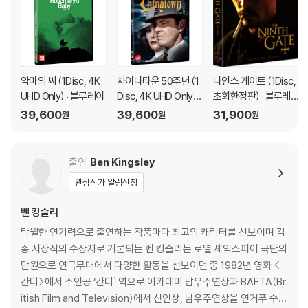
1) 제작/배송 과정에서 경미한 아웃케이스 주름, 모서리 눌림 및 갈라짐이
발생할 수 있습니다. 반품을 원하실 경우 미개봉 상태로 문의 부탁드립니
다.
2) 스틸북 케이스 제작 과정에서 기포 혹은 경미한 인쇄 오류가 발생할 수
있습니다.
악마의 씨 (1Disc, 4K
차이나타운 50주년 (1
나인스 게이트 (1Disc,
3) 렌티큘러 스틸북의 경우, 보호필름이 붙어 판매되기도 합니다. 보호필
UHD Only) : 블루레이
Disc, 4K UHD Only
초회한정판) : 블루레
일반판) : 블루레이
이
름 손상에 의한 교환/반품은 불가합니다.
39,600
39,600
31,900
원
원
원
4) 본품 보호를 위해 노란색의 카톤 박스로 재포장한 경우, 카톤박스 손상
에 의한 교환/반품은 불가합니다.
5) 아웃케이스/구성품/포장 상태 불량에 의한 교환/반품 신청시 불량 확
출연
Ben Kingsley
인을 위해 개봉 시의 동영상을 요청할 수 있으며, 동영상이 없는 경우 교
관심작가 알림신청
환/반품이 제한될 수 있습니다.
벤 킹슬리
※ 디스크 재생 불량
탁월한 연기력으로 출연하는 작품마다 최고의 캐릭터를 선보이며 각
1) 기기 문제로 인해 발생하는 재생 불량 현상에 대해서는 반품/교환이 불
종 시상식의 수상자로 거론되는 벤 킹슬리는 로열 셰익스피어 극단의
가하니 최신 소프트웨어로 업데이트된 DVD/BD 전용 기기에서 재생하실
단원으로 연극무대에서 다양한 활동을 선보이던 중 1982년 영화 <
것을 권유해 드립니다.
간디>에서 주인공 ‘간디` 역으로 아카데미 남우주연상과 BAFTA(Br
2) 정전기와 먼지로 인해 재생이 원활하지 않은 경우가 있습니다. 디스크
itish Film and Television)에서 신인상, 남우주연상을 연거푸 수상