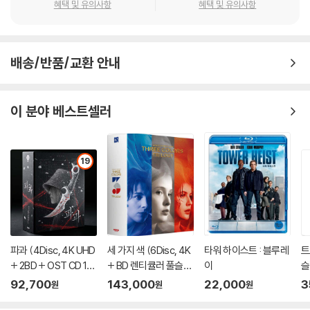
혜택 및 유의사항
혜택 및 유의사항
배송/반품/교환 안내
이 분야 베스트셀러
19
파과 (4Disc, 4K UHD
세 가지 색 (6Disc, 4K
타워 하이스트 : 블루레
트
+ 2BD + OST CD 15
+ BD 렌티큘러 풀슬립
이
슬
00장 한정 스틸북 한정
트릴로지 박스 한정판)
이
92,700
143,000
22,000
3
원
원
원
판) : 블루레이
: 블루레이