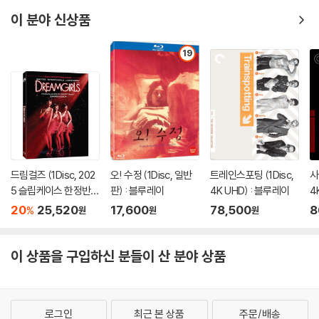
이 분야 신상품
19
드림걸즈 (1Disc, 202
오! 수정 (1Disc, 일반
트레인스포팅 (1Disc,
사
5 슬립케이스 한정반 B
판) : 블루레이
4K UHD) : 블루레이
4
D) : 블루레이
20
25,520
17,600
78,500
8
%
원
원
원
이 상품을 구입하신 분들이 산 분야 상품
로그인
최근 본 상품
주문/배송