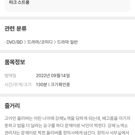
마크 스트롱
부담 후 처리 가능합니다.
3) 스틸북 한정판, 초회 한정판의 경우 제작 수량이 한정되어 있고, 택배
이동 과정에서의 손상이 발생하면, 재 판매가 어려우므로 신중한 구매 선
택을 부탁드립니다.
관련 분류
4) 한정판 상품의 변심, 오구매로 인한 반품은 회송된 상품의 상태 확인 후
진행이 가능합니다. 택배 이동 중 파손이 발생하지 않도록 완충 포장을 부
DVD/BD
드라마/코미디
드라마 일반
탁드립니다.
품목정보
발매일
2022년 09월 14일
시간/무게/크기
130분 | 크기확인중
줄거리
고아인 올리버는 어린 나이에 강제노역을 당하게 되는데, 배고픔을 이기지
못하고 밥을 더 달라는 요구를 하다 문제아로 낙인이 찍힌다. 강제 노역소
관리자는 문제아로 찍힌 올리버를 장의사에게 넘긴다. 장의사 사무실에서