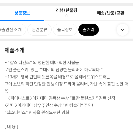
리뷰/한줄평
상품정보
배송/반품/교환
0
/출연진 소개
관련분류
품목정보
줄거리
제품소개
- “찰스 디킨즈” 의 영원한 테마 착한 사람들...
로만 폴란스키, 있는 그대로의 선량한 올리버에 매료되다.”
- 19세기 영국 런던의 뒷골목을 배경으로 올리버 트위스트라는
고아 소년의 파란 만장한 인생 여정 드라마 올리버, 가난 속에 꽃핀 선한 마
음!
- <피아니스트>아카데미 감독상 수상 “로만 폴란스키” 감독 신작!
<간디>아카데미 남우주연상 수상 “벤 킹슬리” 주연!
“찰스디킨즈” 명작을 원작으로한 명화!
[ 내 용 ]