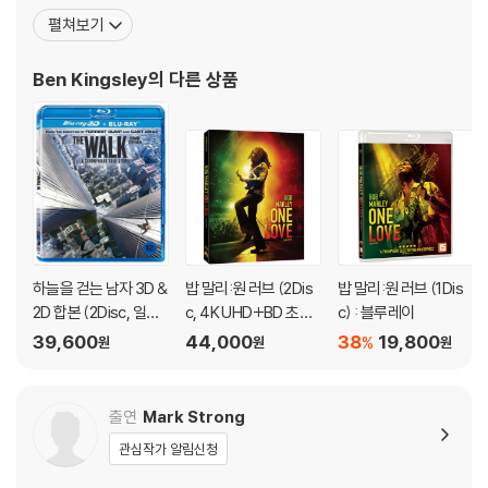
를 마른 천으로 닦으시거나, DVD 클리너 등 전용 제품을 이용하면 대부분
하며 명배우로서의 입지를 확고히 다졌다. <간디> 이후 세계 최고의
펼쳐보기
해결됩니다.
감독들과 쉴 새 없이 작업해온 벤 킹슬리는 매 작품마다 전혀 다른 다
3) 일부 PC 연결형 ODD의 경우 호환 상의 문제로 정상적인 디스크도 재
양한 연기를 선보였다. 1991년 배리 리빈스 감독의 <벅시>로 아카데
Ben Kingsley
의 다른 상품
생이 불가능한 경우가 있습니다. 독립형 전용 플레이어 사용을 권장드리
미 남우조연상 후보에 오른
며, ODD 사용으로 인한 재생 불량의 경우 교환 시에도 동일한 오류가 발
생할 수 있음을 알려드립니다.
※ 디스크 외관 불량
디스크에 미세한 잔 흠집이 남아있거나 인쇄 면이 깨끗하지 않은 경우가
있으며, 상품의 불량이 아닙니다. 단, 재생에 이상이 있는 경우에는 불량으
로 인한 반품/교환이 가능합니다.
하늘을 걷는 남자 3D &
밥 말리:원 러브 (2Dis
밥 말리:원 러브 (1Dis
2D 합본 (2Disc, 일반
c, 4K UHD+BD 초도
c) : 블루레이
※ 교환/반품 안내
판) : 블루레이
한정 슬립케이스 한정
39,600
44,000
38
19,800
1) 불량으로 인한 교환/반품 요청 시에는 불량 확인을 위해 개봉 시의 동영
%
원
원
원
판) : 블루레이
상을 요청할 수 있으며, 동영상이 없는 경우 교환/반품이 제한될 수 있습니
다.
출연
Mark Strong
관련 사진과 동영상 및 재생 기기 모델명을 첨부하여 첨부하여 고객센터에
문의 바랍니다.
관심작가 알림신청
2) 사양 오인지, 오 구매, 변심 사유로의 반품은 제품 개봉 전에만 운임비