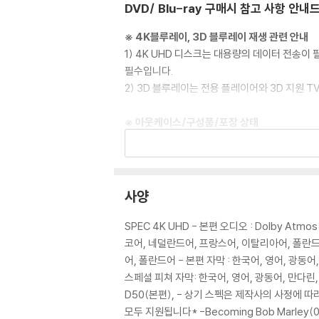
DVD/ Blu-ray 구매시 참고 사항 안내
※ 4K블루레이, 3D 블루레이 재생 관련 안내
1) 4K UHD 디스크는 대용량의 데이터 전송
필수입니다.
2) 3D 블루레이는 전용 플레이어와 3D 지원 
※ 아웃케이스/구성품/포장 상태
1) 제작/배송 과정에서 경미한 아웃케이스 주름,
2) 스틸북 케이스 제작 과정에서 기포 혹은 경미
3) 렌티큘러 스틸북의 경우, 보호필름이 붙어 
4) 본품 보호를 위해 노란색의 카톤 박스로 재
사양
5) 아웃케이스/구성품/포장 상태 불량에 의한 
SPEC 4K UHD - 본편 오디오 : Dolby Atmo
※ 디스크 재생 불량
코어, 네덜란드어, 프랑스어, 이탈리아어, 폴란드어, 슬
1) 기기 문제로 인해 발생하는 재생 불량 현상
어, 폴란드어 - 본편 자막 : 한국어, 영어, 광
2) 정전기와 먼지로 인해 재생이 원활하지 않은
스페셜 피쳐 자막: 한국어, 영어, 광동어, 만다린, 체코
3) 일부 PC 연결형 ODD의 경우 호환 상의 
D50(본편), - 상기 스펙은 제작사의 사정에 따
량의 경우 교환 시에도 동일한 오류가 발생할 수
모두 지원됩니다* -Becoming Bob Marley(07:27)