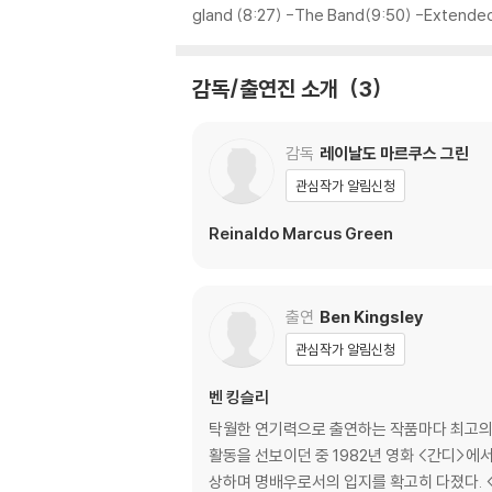
gland (8:27) -The Band(9:50) -Extend
※ 디스크 외관 불량
디스크에 미세한 잔 흠집이 남아있거나 인쇄 면이
감독/출연진 소개
3
다.
※ 교환/반품 안내
감독
레이날도 마르쿠스 그린
1) 불량으로 인한 교환/반품 요청 시에는 불량 
관심작가 알림신청
관련 사진과 동영상 및 재생 기기 모델명을 첨부
2) 사양 오인지, 오 구매, 변심 사유로의 반품은
Reinaldo Marcus Green
3) 스틸북 한정판, 초회 한정판의 경우 제작 
4) 한정판 상품의 변심, 오구매로 인한 반품은 
출연
Ben Kingsley
관심작가 알림신청
벤 킹슬리
탁월한 연기력으로 출연하는 작품마다 최고의
활동을 선보이던 중 1982년 영화 <간디>에서 주
상하며 명배우로서의 입지를 확고히 다졌다. <간디> 이후 세계 최고의 감독들과 쉴 새 없이 작업해온 벤 킹슬리는 매 작품마다 전혀 다른 다양한 연기를 선보였다. 1991년