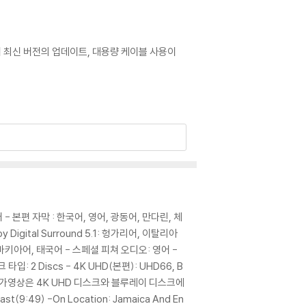
어 최신 버전의 업데이트, 대용량 케이블 사용이
로 문의 부탁드립니다.
이 없는 경우 교환/반품이 제한될 수 있습니다.
드어 - 본편 자막 : 한국어, 영어, 광동어, 만다린, 체
gital Surround 5.1: 헝가리어, 이탈리아
 기기에서 재생하실 것을 권유해 드립니다.
바키아어, 태국어 - 스페셜 피쳐 오디오: 영어 -
을 이용하면 대부분 해결됩니다.
: 2 Discs - 4K UHD(본편): UHD66, B
 사용을 권장드리며, ODD 사용으로 인한 재생 불
 *부가영상은 4K UHD 디스크와 블루레이 디스크에
st(9:49) -On Location: Jamaica And En