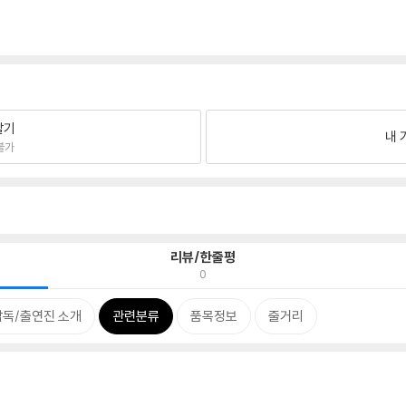
팔기
내 
불가
리뷰/한줄평
0
감독/출연진 소개
관련분류
품목정보
줄거리