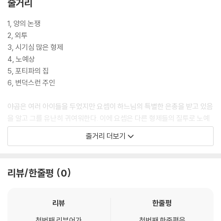
줄거리
1, 양의 논쟁
2, 외투
3, 시기심 많은 형제
4, 노예상
5, 포티파의 집
6, 변덕스런 주인
야곱은 여러 아이들을 두었지만 요셉이 하느님의 특별한 은총을 받고 있음
을 알고 그를 유난히 귀여워한다. 이에 요셉은 다른 형제들의 질투로 노예
로 팔려 가고 만다. 그 형제들은 요셉이 죽은 것으로 위장을 한다. 요셉은
줄거리 더보기
이집트 왕의 일등 시종관 집에서 노예생활을 하게 된다. 그런데 그는 특별
한 예지능력이 있어 곧 시종관의 옆에서 일을 돕게 되고 그 능력으로 인해
급기야는 이집트 파라오의 눈에 들게 된다. 요셉을 두텁게 신임함 파라오
리뷰/한줄평
0
는 그를 이집트 총독으로 임명하여 부귀와 영화를 내려준다. 세월이 흘러
고향에 있던 요셉의 가족들은 가뭄으로 인해 고향을 떠나 이집트 땅에 들
어오게 되는데...
리뷰
한줄평
첫번째 리뷰어가
첫번째 한줄평을