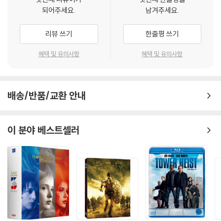
이스라엘 12부족 족장의 한 사람이다. 느즈막에 난 아들로 아버지의 편애
되어주세요.
남겨주세요.
를 받아 형제들의 시기를 샀다. 요셉이 왕이 되는 꿈을 꾸었다는 이야기를
들은 형제들은 그를 죽이려고 하다가 이집트 대상에게 팔아넘겼다. 운 좋
리뷰 쓰기
한줄평 쓰기
게도 이집트 궁중에 들어가 말단 관원생활을 하였다. 그러던 중 파라오(바
로)왕의 꿈을 해몽한 것을 계기로 왕의 신임을 크게 얻고, 마침내는 총리대
혜택 및 유의사항
혜택 및 유의사항
신이 되어 이집트 주변의 흉년과 기근을 예지하고 대책을 미리부터 세워
해결하였으며, 기근에 시달린 팔레스타인에 살던 아버지 야곱과 형제들을
맞아 태평성대를 누렸다. 진실, 순종, 인내, 사랑 등 이상적 덕목을 갖춘 명
배송/반품/교환 안내
재상으로서, 이국에서 이름을 날렸으며, 이스라엘 역사에서도 각광받는
인물이다.
이 분야 베스트셀러