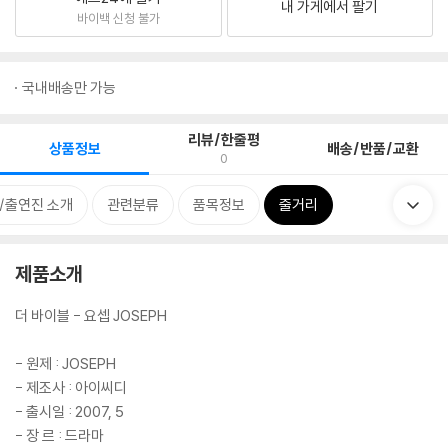
내 가게에서 팔기
바이백 신청 불가
국내배송만 가능
리뷰/한줄평
상품정보
배송/반품/교환
0
/출연진 소개
관련분류
품목정보
줄거리
제품소개
더 바이블 - 요셉 JOSEPH
- 원제 : JOSEPH
- 제조사 : 아이씨디
- 출시일 : 2007, 5
- 장 르 : 드라마