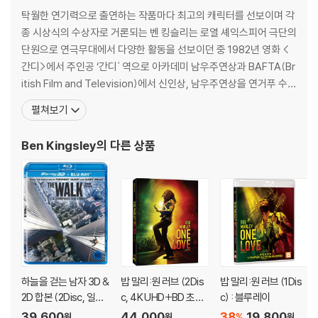
탁월한 연기력으로 출연하는 작품마다 최고의 캐릭터를 선보이며 각
※ 디스크 외관 불량
종 시상식의 수상자로 거론되는 벤 킹슬리는 로열 셰익스피어 극단의
디스크에 미세한 잔 흠집이 남아있거나 인쇄 면이 깨끗하지 않은 경우가
단원으로 연극무대에서 다양한 활동을 선보이던 중 1982년 영화 <
있으며, 상품의 불량이 아닙니다. 단, 재생에 이상이 있는 경우에는 불량으
간디>에서 주인공 ‘간디` 역으로 아카데미 남우주연상과 BAFTA(Br
로 인한 반품/교환이 가능합니다.
itish Film and Television)에서 신인상, 남우주연상을 연거푸 수상
하며 명배우로서의 입지를 확고히 다졌다. <간디> 이후 세계 최고의
※ 교환/반품 안내
펼쳐보기
감독들과 쉴 새 없이 작업해온 벤 킹슬리는 매 작품마다 전혀 다른 다
1) 불량으로 인한 교환/반품 요청 시에는 불량 확인을 위해 개봉 시의 동영
양한 연기를 선보였다. 1991년 배리 리빈스 감독의 <벅시>로 아카데
상을 요청할 수 있으며, 동영상이 없는 경우 교환/반품이 제한될 수 있습니
Ben Kingsley
의 다른 상품
미 남우조연상 후보에 오른
다.
관련 사진과 동영상 및 재생 기기 모델명을 첨부하여 첨부하여 고객센터에
문의 바랍니다.
2) 사양 오인지, 오 구매, 변심 사유로의 반품은 제품 개봉 전에만 운임비
부담 후 처리 가능합니다.
3) 스틸북 한정판, 초회 한정판의 경우 제작 수량이 한정되어 있고, 택배
이동 과정에서의 손상이 발생하면, 재 판매가 어려우므로 신중한 구매 선
택을 부탁드립니다.
하늘을 걷는 남자 3D &
밥 말리:원 러브 (2Dis
밥 말리:원 러브 (1Dis
4) 한정판 상품의 변심, 오구매로 인한 반품은 회송된 상품의 상태 확인 후
2D 합본 (2Disc, 일반
c, 4K UHD+BD 초도
c) : 블루레이
진행이 가능합니다. 택배 이동 중 파손이 발생하지 않도록 완충 포장을 부
판) : 블루레이
한정 슬립케이스 한정
39,600
44,000
38
19,800
%
원
원
원