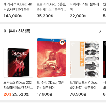
세 가지 색 (6Disc, 4K
트로이 (1Disc, 극장판,
타워 하이스트 : 블루레
원
+ BD 렌티큘러 풀슬립
슬립케이스) : 블루레
이
(
트릴로지 박스 한정판)
이
D
143,000
35,200
22,000
5
원
원
원
: 블루레이
한
이 분야 신상품
19
드림걸즈 (1Disc, 202
오! 수정 (1Disc, 일반
트레인스포팅 (1Disc,
사
5 슬립케이스 한정반 B
판) : 블루레이
4K UHD) : 블루레이
4
D) : 블루레이
20
25,520
17,600
78,500
8
%
원
원
원