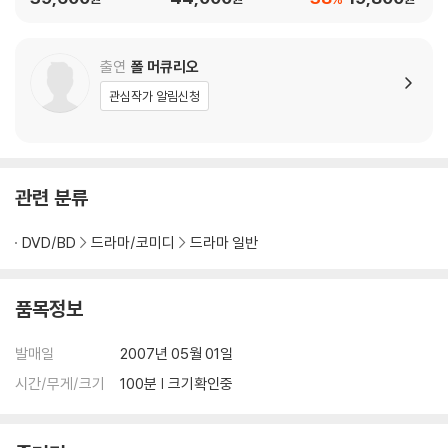
탁드립니다.
판) : 블루레이
출연
폴 머큐리오
관심작가 알림신청
관련 분류
DVD/BD
드라마/코미디
드라마 일반
품목정보
발매일
2007년 05월 01일
시간/무게/크기
100분 | 크기확인중