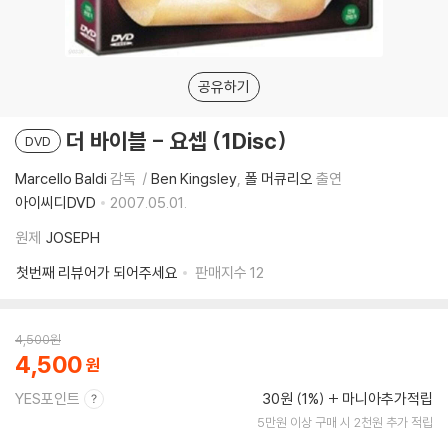
공유하기
더 바이블 - 요셉 (1Disc)
DVD
Marcello Baldi
감독
Ben Kingsley
폴 머큐리오
출연
아이씨디DVD
2007.05.01.
원제
JOSEPH
첫번째 리뷰어가 되어주세요
판매지수
12
4,500
원
4,500
YES포인트
30원 (1%)
마니아추가적립
5만원 이상 구매 시 2천원 추가 적립