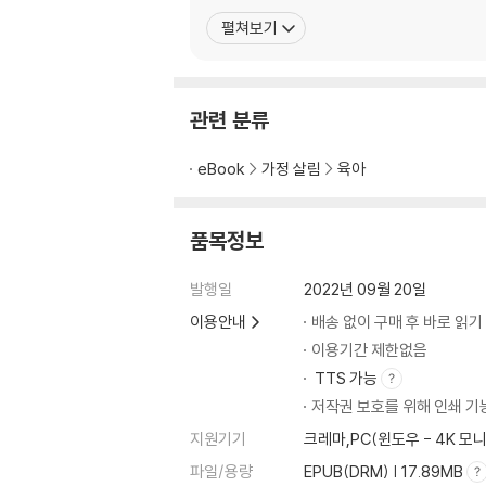
4장 뜻대로 될 때까지 떼쓰는 아이《망태 할아버
펼쳐보기
5장 자존감 낮은 아이 《천만의 말씀》
6장 나만 아는 이기적인 아이 《내 뼈다귀야!》
7장 형제자매 관계가 안 좋은 아이 《터널》
8장 외로운 섬, 친구 사귀기 힘든 아이 《파랑이
관련 분류
9장 분리 불안으로 힘든 아이 《야호! 오늘은 유치
10장 조금 느린 아이 《달팽이》
eBook
가정 살림
육아
* 우리 아이 발달 이해하기 02* 유치원 교육 
품목정보
PART 3 아이 습관 형성을 돕는 것이 육아의 
발행일
2022년 09월 20일
이용안내
배송 없이 구매 후 바로 읽기
1장 질문 좀 하는 아이 《지렁이 칼의 아주 특별한
2장 오늘의 거짓말 《왜 거짓말을 할까?》
이용기간 제한없음
3장 기본 생활 습관 여든까지 간다 《번개 세수》
TTS 가능
4장 집중력 100배 늘리는 작은 습관 《앵무새 열
저작권 보호를 위해 인쇄 기
5장 돕는 즐거움이 아이를 키운다 《크리스마스 
지원기기
크레마,PC(윈도우 - 4K
6장 언어를 향기롭게 가꾸려면 《뭐라고 말해야 
파일/용량
EPUB(DRM) | 17.89MB
7장 우리 아이 독서 습관 《글자 먹는 악어》