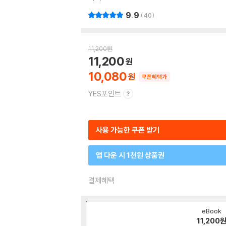
9.9
40
11,200
원
11,200
10,080
쿠폰혜택가
YES포인트
사용 가능한 쿠폰 받기
앱 다운 시 1천원 상품권
결제혜택
eBook
11,200