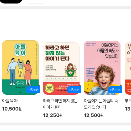
아들 육아
하라고 하면 하지 않는
아들에게는 아들의 속
부모
아이가 된다
도가 있습니다
10,500
13
원
12,250
12,500
원
원