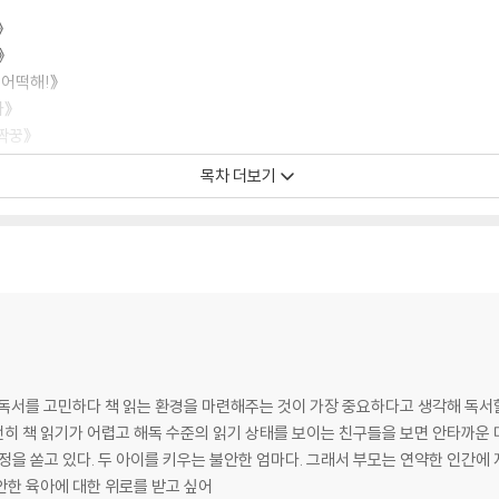
》
》
 어떡해!》
마》
짝꿍》
나무》
목차 더보기
아들》
주세요》
 않아》
발달 이론
 독서를 고민하다 책 읽는 환경을 마련해주는 것이 가장 중요하다고 생각해 독
여전히 책 읽기가 어렵고 해독 수준의 읽기 상태를 보이는 친구들을 보면 안타까운
지나지 않는다는 점을 항상 느끼고 반성한다.
가 나!》 …
안한 육아에 대한 위로를 받고 싶어