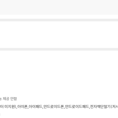
지가 온다》
와 노랑이》
원 가는 날》
창시자 프뢰벨
시작이다
 질문》
 마리》
능 제공 안함
선물》
 모니터 미지원),아이폰,아이패드,안드로이드폰,안드로이드패드,전자책단말기(저사
할까요?》