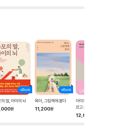
의 말, 아이의 뇌
육아, 그림책에 묻다
아이의 진짜 마음도 모
버럭엄마
르고 혼내고 말았다
이 키우
,000
11,200
원
원
12,600
6,000
원