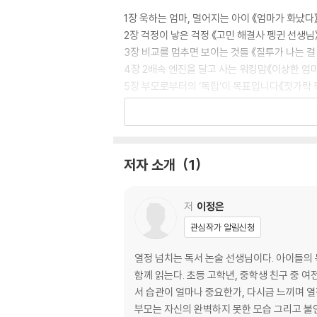
1장 욱하는 엄마, 멀어지는 아이 《엄마가 화났다
2장 걱정이 낳은 걱정 《고민 해결사 펭귄 선생님
3장 비교를 멈추면 보이는 것들 《질투가 나는 걸
4장 2배속 엔진을 달고 사는 워킹맘《이상한 엄
5장 부모로부터의 ‘독립’이 목표입니다《젓가락 
6장 육아 우울증, 나는 괜찮을 줄 알았다《빨간 
7장 나는 전업맘이다《엄마 도감》
8장 아빠가 달라진다, 아이가 달라진다《아빠와 
9장 정인이 사건, 우리의 체벌《혼나지 않게 해 
저자 소개
1
10장 부부, 아이와 함께 자라다《다르지만 틀리지
* 우리 아이 발달 이해하기 01* 프로이트 성격 
저
이정은
관심작가 알림신청
PART 2 아이 마음을 읽어야 육아가 행복하다
열정 넘치는 독서 논술 선생님이다. 아이들의
1장 걱정 많고 소심한 아이 《그 녀석, 걱정》
함께 읽는다. 초등 고학년, 중학생 친구 중 
2장 우리 집 수도꼭지 울보 《울보 나무》
서 습관이 얼마나 중요한가, 다시금 느끼며 열정을 쏟고 있다. 두 아이를 키우는 불안한 엄마다. 그래서 부모는 연약한 인간에 
3장 무조건 화부터 내는 아이《베티는 너무너무 화
부모는 자신의 완벽하지 못한 모습 그리고 불