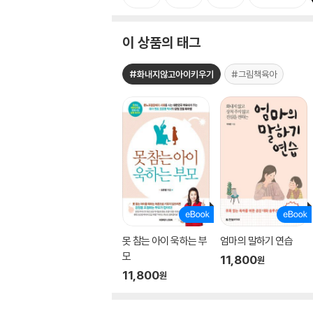
이 상품의 태그
#화내지않고아이키우기
#그림책육아
못 참는 아이 욱하는 부
엄마의 말하기 연습
모
11,800
원
11,800
원