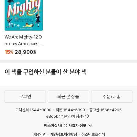
We Are Mighty: 12 O
rdinary Americans
Who Did the Next N
15
28,900
%
원
eeded Thing
이 책을 구입하신 분들이 산 분야 책
로그인
최근 본 상품
주문/배송
고객센터 1544-3800
티켓 1544-6399
중고샵 1566-4295
eBook 1:1문의/채팅상담
예스이십사(주) 사업자 정보
이용약관
개인정보처리방침
청소년보호정책