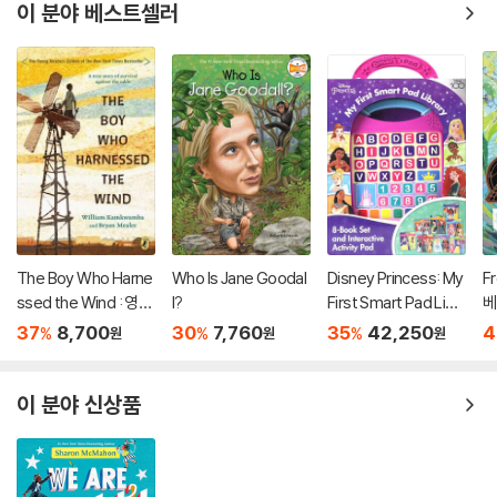
이 분야 베스트셀러
The Boy Who Harne
Who Is Jane Goodal
Disney Princess: My
F
ssed the Wind : 영화
l?
First Smart Pad Libr
베
'바람을 길들인 풍차소
ary
37
8,700
30
7,760
35
42,250
4
%
%
%
원
원
원
년' 원작 소설
이 분야 신상품