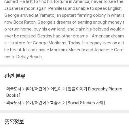
rushed. He left to find his fortune in America, never to see the
Japanese moon again. Penniless and unable to speak English,
George arrived at Yamato, an upstart farming colony in what is
now Boca Raton. George's dreams of earning enough money t
o return home, buy his own land, and claim his beloved would n
ever be realized. Destiny had other dreams--American dream
s--in store for George Morikami. Today, his legacy lives on at t
he beautiful and unique Morikami Museum and Japanese Gard
ens in Delray Beach.
관련 분류
외국도서
유아/어린이
어린이
[인물 이야기 Biography Picture
Books]
외국도서
유아/어린이
학습서
[Social Studies 사회]
품목정보