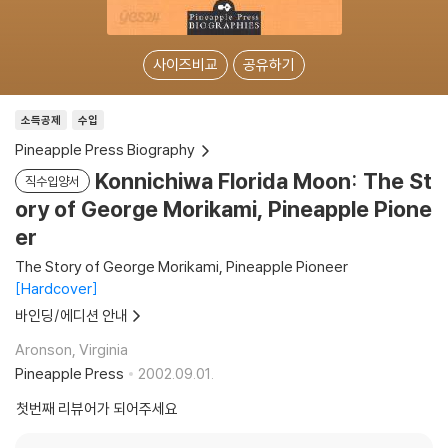
사이즈비교
공유하기
소득공제
수입
Pineapple Press Biography
Konnichiwa Florida Moon: The St
직수입양서
ory of George Morikami, Pineapple Pione
er
The Story of George Morikami, Pineapple Pioneer
Hardcover
바인딩/에디션 안내
Aronson, Virginia
Pineapple Press
2002.09.01.
첫번째 리뷰어가 되어주세요