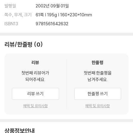
발행일
2002년 09월 01일
쪽수, 무게, 크기
61쪽 | 195g | 160*230*10mm
ISBN13
9781561642632
리뷰/한줄평
0
리뷰
한줄평
첫번째 리뷰어가
첫번째 한줄평을
되어주세요.
남겨주세요.
리뷰 쓰기
한줄평 쓰기
혜택 및 유의사항
혜택 및 유의사항
상품정보안내