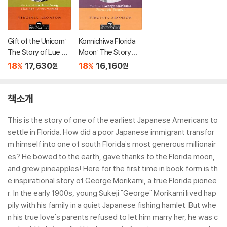
Gift of the Unicorn:
Konnichiwa Florida
The Story of Lue Gi
Moon: The Story of
m Gong, Florida's Ci
George Morikami, Pi
18
17,630
18
16,160
%
%
원
원
trus Wizard
neapple Pioneer
책소개
This is the story of one of the earliest Japanese Americans to
settle in Florida. How did a poor Japanese immigrant transfor
m himself into one of south Florida's most generous millionair
es? He bowed to the earth, gave thanks to the Florida moon,
and grew pineapples! Here for the first time in book form is th
e inspirational story of George Morikami, a true Florida pionee
r. In the early 1900s, young Sukeji "George" Morikami lived hap
pily with his family in a quiet Japanese fishing hamlet. But whe
n his true love's parents refused to let him marry her, he was c