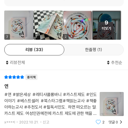
자아이들의 삶은 충격적이다.
다는 걸 말해주어야 했다. 부모 세대가 제공받지 못한 배움의 기회를 자녀
2021년 작 『연』은 앞선 두 작품의 연장선상에 있는 소설로 역시 여성들의
들에게는 반드시 마련해주어야 한다고.
레나는 차별을 거부하고 집을 나와 레드 브리게이드에 들어간 프리티와 새
고통스러운 삶을 다루고 있다. 전혀 예기치 못한 사고로 사랑하는 사람을
--- pp.63~64
로운 삶을 찾아 머나먼 북부에서 인도의 절반을 가로질러 마하발리푸람 마
9
잃은 교사 레나는 새로운 삶의 지표를 찾기 위해 인도로 떠난다. 이 소설은
을까지 온 랄리타를 만나는 동안 아이들을 교육 시킬 학교의 필요성을 절
더보기
레나가 인도 동남부의 작은 마을 마하발리푸람에 머물면서 벌어지는 이야
세월이 흐르고, 시대가 바뀌었어도 불가촉민을 천시하는 풍조는 바뀌지 않
감한다. 끈질기게 따라붙는 우울을 벗어던지지 못하고 방황하던 레나는 비
기를 중심으로 전개된다. 벵골만에 접한 마하발리푸람 마을은 힌두교 유적
3
3
2
았다. 불가촉민들은 여전히 ‘파리아’, 즉 ‘불순해서 사회로부터 내쫓긴 사람
로소 자신이 해야 할 일이 무엇인지 깨닫는다. 레나는 불가촉민 여자아이
지로 유명한 관광 명소이지만 회복하기 힘든 상처를 안고 프랑스를 떠나온
들’로 취급되고 있었다. 게다가 여자는 남자보다 더욱 열등한 존재라는 인
들에게 새로운 삶을 찾아줄 수 있는 유일한 방법은 교육밖에 없다고 판단
리뷰
33
한줄평
1
레나에게는 세상으로부터 자신을 숨기기에 더없이 좋은 곳이다. 레나는 마
식이 당연하다는 듯 이어져 오고 있었다. 달리트이면서 여자로 태어나는
한다. 레나를 열심히 돕는 레드 브리게이드 단장 프리티, 새로운 삶을 찾아
하발리푸람 마을에 도착한 이후 매일이다시피 바닷가로 나가 하염없이 수
건 최악의 저주였다. 레드 브리게이드의 단장과 단원들은 몸이 닿아서는
동남부까지 왔지만 여전히 노예의 삶을 강요당하는 랄리타는 서로 힘을 합
리뷰전체
추천순
평선을 바라보거나 모래사장을 걷는 게 하루 일과의 전부이다. 인도에서도
안 되는 불가촉민이었고, 누구나 제멋대로 강간해도 상관없는 여자로 취급
쳐 학교 설립을 위한 노력을 펼친다.
마음의 안정과 평화를 찾지 못하고 방황하던 레나는 어느 날 바다에 뛰어
되는 잔인한 역설의 희생자들이었다. 가장 나이 어린 단원은 불과 여덟 살
종이책
들었다가 죽기 직전 가까스로 구출된다. 레나를 구출해준 사람은 매일 바
때 이웃 남자에게 성폭행을 당했다. 부모가 집을 비운 사이 끔찍한 일이 벌
닷가에 나와 연을 날리는 아이와 도처에 폭력의 위험이 산재해 있는 마을
연
어진 것이다.
에서 자신의 몸을 지키기 위해 결성한 여성 자경단 레드 브리게이드 단원
“이 나라에서 강간은 국민스포츠나 다름없어요.”
#연 #밝은세상 #레티샤콜롱바니 #카스트제도 #인도
들이다.
단장의 목소리에 분노가 짙게 배어있었다.
이야기 #베스트셀러 #북스타그램#책읽는교사 #책좋
아하는교사 #추천도서 #필독서인도.. 하면 떠오르는 말.
“달리트는 아무리 끔찍한 강간을 당해도 하소연할 곳이 없어요.”
병원에서 퇴원한 레나는 목숨을 구해준 레드 브리게이드 단원들과 연을 날
카스트 제도. 여성인권예전에 카스트 제도에 관한 책을 너
피해자가 달리트일 경우 경찰에 고발해봐야 가해자가 기소되는 경우는 거
리는 아이에게 감사를 표하고자 만남을 시도한다. 레드 브리게이드 단장
무 재밌게(?) 읽었던 터라. 이번 책도 너무 기대되었다요
의 없다고 했다.
x****l
2022.10.21.
신고
2
댓글
0
즘에도 신분제가 있는 나라가 있다니.. 동물보다 더 못한
프리티를 찾아간 레나는 남자들의 폭력에 당당히 맞서 싸우는 단장의 용기