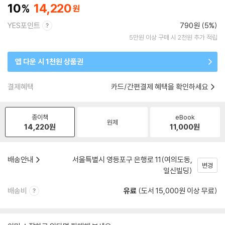
10
14,220
YES포인트
790원 (5%)
5만원 이상 구매 시 2천원 추가 적립
앱 다운 시 1천원 상품권
결제혜택
카드/간편결제 혜택을 확인하세요
종이책
eBook
원제
14,220
원
11,000
원
배송안내
서울특별시 영등포구 은행로 11(여의도동,
변경
일신빌딩)
배송비
유료
(도서 15,000원 이상 무료)