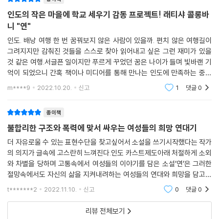
재하는 인도 사회에서 불가촉민 여성들이 감당해야 하는 삶의 몫은 끔찍하
루하루 애쓰고 있었다. 레나가 인도의 남동부 오지까지 떠나온 건 고통을
다. 이 소설에는 낡은 관습에 따른 신분 차별이 여전한 환경이지만 억압적
인도의 작은 마을에 학교 세우기 감동 프로젝트! 래티샤 콜롱바
견디기 위한 안간힘이었다. 이곳에 온 레나는 난파한 배에서 홀로 살아남
인 운명을 거부하고 당당하게 싸워나가는 프리티와 레드 브리게이드 단원
니 "연"
은 가엾은 요정을 만나게 되었다. 식당 주인 부부의 어려운 형편을 이해했
들이 등장한다. 구조화된 차별, 관습화된 억압, 일상적인 폭력에 용감하게
지만 아이의 미래와 맞바꿀 수는 없었다. 홀리는 비록 말을 하지 못해도 단
인도. 배낭 여행 한 번 꿈꿔보지 않은 사람이 있을까. 편치 않은 여행길이
맞서 싸우는 프리티와 레드 브리게이드 단원들의 모습은 레나에게 삶을 바
어를 기억하고 쓸 줄 알았다. 언어는 아이가 고향에서 도망쳐오던 길에서
그려지지만 감춰진 것들을 스스로 찾아 읽어내고 싶은 그런 재미가 있을
꾸기 위해서라면 수세적이고 순종적인 삶에서 벗어나 적극적이고 열정적
것 같은 여행.서글픈 일이지만 푸르게 꾸었던 꿈은 나이가 들며 빛바랜 기
도 결코 포기하지 못한 짐이었다. 아이는 살아남기 위해, 이 세상에 존재하
인 투쟁에 나서야 한다는 필요성과 용기를 일깨워준다.
억이 되었으니 간혹 책이나 미디어를 통해 만나는 인도에 만족하는 중이
기 위해 기꺼이 짐을 짊어졌다. 아이가 침묵 속에 자신을 가둔 건 유일한 저
다. 여전히 흥미를 끄는 나라ㅎㅎ헌데 전혀 다른 흥미의 책을 만났다. 아름
항 방법이었기 때문이다. 다만 침묵이 자신을 겨누게 되리라는 걸 미처 몰
m****9
2022.10.20.
신고
1
댓글
0
답고 화려한 인도
레나는 프리티와 레드 브리게이드 단원들이 추구하는 평등하고 정의로운
랐을 뿐이다. 아이는 입에 재갈이 물린 상태로 침묵의 포로가 되어 있었다.
사회에 대해 깊이 공감하면서 교육자로서의 사명감과 신념으로 불타올랐
--- pp.93~94
종이책
던 초년병 교사 시절의 열정을 되살린다. 레나는 교육만이 차별과 억압, 폭
불합리한 구조와 폭력에 맞서 싸우는 여성들의 희망 연대기
력의 위협에 고스란히 노출되어있는 마하발리푸람 마을 아이들을 노예의
랄리타의 학습 진도는 기대 이상으로 빨랐다. 무엇보다 아이의 호기심과
운명으로부터 구해낼 수 있는 길이라고 확신한다. 레나는 마하발리푸람 마
더 자유로울 수 있는 표현수단을 찾고싶어서 소설을 쓰기시작했다는 작가
배움에 대한 갈증이 빠른 성취를 이끌었다. 배움에 대한 갈증이 어찌나 뜨
의 의지가 글속에 고스란히 느껴진다.인도 카스트제도아래 처절하게 소외
을에 학교를 설립하기 위한 구체적인 움직임을 시작한다. 레드 브리게이드
거운지 가끔 레나를 깜짝 놀라게 했고, 이따금 감당하기 버겁게 느껴지기
와 차별을 당하며 고통속에서 여성들의 이야기를 담은 소설’연’은 그러한
의 프리티가 레나를 적극적으로 돕고, 연을 날리는 소녀 랄리타는 어느 누
도 했다. 랄리타는 요즘 레나가 사준 크레파스로 그림을 그리기 시작했다.
절망속에서도 자신의 삶을 지켜내려하는 여성들의 연대와 희망을 담고있
구보다 열심히 배움의 길에 뛰어든다. 그저 작은 학교일뿐이지만 마하발리
그동안 자신이 겪은 일들을 그림으로 대신 이야기할 수 있게 된 것이다. 랄
다.사랑하는 사람을 잃고 새로운 삶의 동기를 찾기위해 인도로 떠난 교사
푸람 마을의 불가촉민 아이들을 새로운 세상으로 이끌어줄 힘찬 첫발을 내
t*******2
2022.11.10.
신고
0
댓글
0
리타는 마을을 그렸고, 왕골 바구니를 이고 가는 여자를 그렸고, 밭에서 쥐
레나는 아이와 여
딛게 된 것이다.
를 잡는 남자를 그렸고, 어린아이였던 자신을 그렸다. 밤에 부모 곁에서 인
리뷰 전체보기
형을 끌어안고 잠든 모습이었다. 엄마와 함께 북부 지방을 떠나 이곳을 향