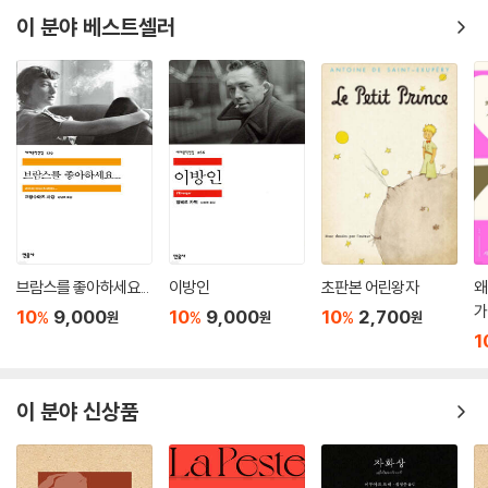
릿 움직이는 공무원들을 쳐다보며 몇 시간을 기다려야 할 때도 있었다. 공
폭력이 자라기 때문이다.
이 분야 베스트셀러
무원들은 레나가 한참 동안 기다린 끝에 내민 서류를 힐끔 쳐다보고 나서
서명 하나가 빠졌다거나 한 가지 서류를 더 첨부해야 한다고 태평한 얼굴
인도 불가촉민 여자아이들이 감당해야 하는 극도의 궁핍, 조혼, 성폭력, 결
로 지적했다. 서류를 들고 마을 행정 사무소에 갔더니 일을 처리하려면 첸
혼지참금 같은 악습을 그대로 방치할 수는 없다. 이 소설을 읽는다는 건 그
나이 시청으로 가라는 안내를 받기도 했다. 첸나이 시청에 갔더니 어이없
아이들의 편이 되어 함께 싸우겠다는 선언이기도 하다. 따라서 이 소설을
게도 마을 행정 사무소로 다시 돌아가라고 했다.
읽는 동안 누구나 객체가 아닌 주체가 된다. 나아가 새로운 삶을 위해 싸우
는 인도의 여성들에게 보내는 응원은 연대를 이루는 작은 고리이다. 사람
서류를 제출하고 난 뒤 승인 업무를 맡은 공무원이 아파서 결근했다는 이
들의 시선이 닿지 않는 곳에서 폭력과 차별이 가속화된다. 인도를 비롯한
유로 몇 날 며칠을 기약 없이 기다려야 하는 경우도 있었다. 심지어 사무용
여러 나라에서 여성들의 삶은 여전히 크게 위협받고 있다. 구조적인 억압
컴퓨터가 망가져 수리를 마칠 때까지 업무를 중단한다는 안내를 받기도 했
과 차별 속에서 교육받을 기회를 원천 봉쇄당한 여성들에게 가장 큰 힘이
다. 하필이면 필요한 서류를 완벽하게 갖춰 찾아간 날 컴퓨터가 고장 나는
되는 건 강력한 연대이다.
브람스를 좋아하세요...
이방인
초판본 어린왕자
왜
바람에 아무것도 처리하지 못하고 다시 돌아와야 했다. 레나는 교사 시절
가
가르치던 학생들이 너도나도 몰두하던 ‘탈출 게임’에서처럼 어느 방에 혼
10
9,000
10
9,000
10
2,700
%
%
%
원
원
원
교사 출신인 프랑스 여성 레나가 인도의 마하발리푸람 마을에 학교를 세우
1
자 갇힌 느낌이었다. 다른 점이 있다면 아이들과 달리 레나는 게임에 대해
고자 하는 것은 연대의 출발점이다. 레나에게 교육받은 아이들은 카스트
전혀 흥미를 느끼지 못한다는 것이었다.
제도가 규정해놓은 삶에서 벗어나 새로운 변화를 추구하게 될 것이다. 이
--- pp.155~156
이 분야 신상품
소설은 레나가 학교 설립을 위해 애쓰는 과정을 담고 있고, 인도 사회가 얼
마나 과거의 습관과 부조리한 전통에 갇혀 있는지 새삼 절감하게 해준다.
비록 교실이 하나뿐인 작은 학교이지만 난생 처음 교육의 수혜를 누리게