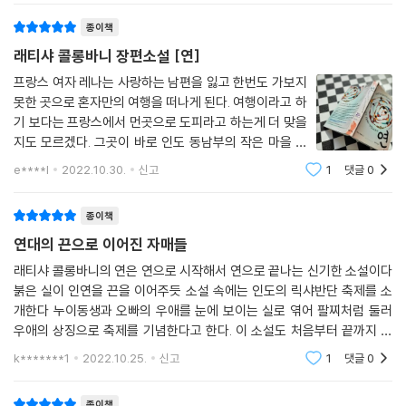
--- pp.78~79
취급을받는 불가촉천민집에서도 허리를 곳곳하게 펼수도
와 신념을 접하고 강한 인상을 받는다.
종이책
모든 걸 잃고 살아남았다는 점에서 보자면 레나는 아이와 비슷한 처지였
래티샤 콜롱바니 장편소설 [연]
바닷가에서 연을 날리는 아이는 『세 갈래 길』의 주인공 스미타의 딸 랄리
다. 레나도 아이처럼 견디기 힘든 지옥을 겪었고, 지금도 벗어나기 위해 하
타이다. 랄리타는 동남부의 낯선 곳 마하발리푸람 마을로 왔지만 갑작스러
프랑스 여자 레나는 사랑하는 남편을 잃고 한번도 가보지
루하루 애쓰고 있었다. 레나가 인도의 남동부 오지까지 떠나온 건 고통을
못한 곳으로 혼자만의 여행을 떠나게 된다. 여행이라고 하
운 엄마의 죽음에 충격을 받아 말을 잃고 자기 안으로 깊이 침잠하게 되었
견디기 위한 안간힘이었다. 이곳에 온 레나는 난파한 배에서 홀로 살아남
기 보다는 프랑스에서 먼곳으로 도피라고 하는게 더 맞을
다. 랄리타는 현재 엄마의 사촌인 제임스가 운영하는 바닷가 식당에서 매
은 가엾은 요정을 만나게 되었다.
지도 모르겠다. 그곳이 바로 인도 동남부의 작은 마을 마
일 일을 하며 잠자리와 먹을거리를 해결해야 하는 실정이다.
하발리푸람 마을 이 곳에서 레나는 파도에 휩쓸려 죽을뻔
e****l
2022.10.30.
신고
1
댓글
0
식당 주인 부부의 어려운 형편을 이해했지만 아이의 미래와 맞바꿀 수는
하지만, 한 소녀로 인해 다시 살게된다. 그아이의 이름은
레나는 레드 브리게이드 단장 프리티, 북부에서 새로운 삶을 찾아 멀리 떠
없었다. 홀리는 비록 말을 하지 못해도 단어를 기억하고 쓸 줄 알았다. 언어
랄리타 레나
나왔지만 여전히 식당 일에 파묻혀 노예처럼 살아가는 랄리타를 만나본 이
는 아이가 고향에서 도망쳐오던 길에서도 결코 포기하지 못한 짐이었다.
종이책
후 비로소 자신이 해야 할 일이 무엇인지 깨닫는다. 인도 사회는 신분 차별
아이는 살아남기 위해, 이 세상에 존재하기 위해 기꺼이 짐을 짊어졌다. 아
연대의 끈으로 이어진 자매들
을 법적으로 금지하고 있지만 여전히 카스트 제도의 영향 아래 놓여 있다.
이가 침묵 속에 자신을 가둔 건 유일한 저항 방법이었기 때문이다. 다만 침
래티샤 콜롱바니의 연은 연으로 시작해서 연으로 끝나는 신기한 소설이다
피부색과 성별에 따른 차별, 아동 노동 착취와 조혼으로 노예의 삶을 강요
묵이 자신을 겨누게 되리라는 걸 미처 몰랐을 뿐이다. 아이는 입에 재갈이
붉은 실이 인연을 끈을 이어주듯 소설 속에는 인도의 릭샤반단 축제를 소
당하는 불가촉민 여성들의 실상은 레나를 깊은 충격에 빠뜨린다.
물린 상태로 침묵의 포로가 되어 있었다.
개한다 누이동생과 오빠의 우애를 눈에 보이는 실로 엮어 팔찌처럼 둘러
--- pp.93~94
우애의 상징으로 축제를 기념한다고 한다. 이 소설도 처음부터 끝까지 우
랄리타에게 새로운 삶을 찾아주고자 애쓰는 레나는 마하발리푸람 마을의
애의 끈으로 연결된 상징같다 축제와는 다르게 언니와 여동생 자매들의 우
k*******1
2022.10.25.
신고
1
댓글
0
여자아이들에게 교육받을 기회를 제공해주기 위해 학교 설립을 추진한다.
모든 걸 잃고 살아남았다는 점에서 보자면 레나는 아이와 비슷한 처지였
애의 끈이다 소
카스트 제도와 종교의 영향으로 여성에 대해 뿌리 깊은 혐오와 차별이 존
다. 레나도 아이처럼 견디기 힘든 지옥을 겪었고, 지금도 벗어나기 위해 하
종이책