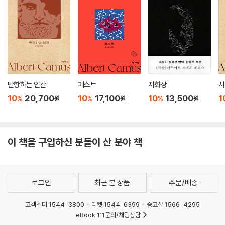
된 어린 학생들에게는 새로운 세계를 열어젖히기 위한 첫걸음이 시작된 셈
이다.
반항하는 인간
페스트
자화상
시
10
20,700
10
17,100
10
13,500
1
%
%
%
원
원
원
이 책을 구입하신 분들이 산 분야 책
로그인
최근 본 상품
주문/배송
고객센터 1544-3800
티켓 1544-6399
중고샵 1566-4295
eBook 1:1문의/채팅상담