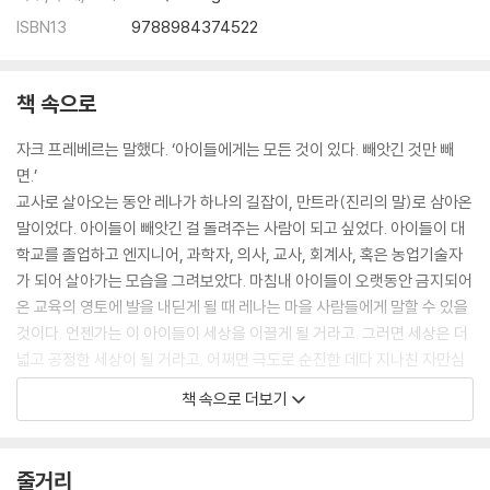
ISBN13
9788984374522
책 속으로
자크 프레베르는 말했다. ‘아이들에게는 모든 것이 있다. 빼앗긴 것만 빼
면.’
교사로 살아오는 동안 레나가 하나의 길잡이, 만트라(진리의 말)로 삼아온
말이었다. 아이들이 빼앗긴 걸 돌려주는 사람이 되고 싶었다. 아이들이 대
학교를 졸업하고 엔지니어, 과학자, 의사, 교사, 회계사, 혹은 농업기술자
가 되어 살아가는 모습을 그려보았다. 마침내 아이들이 오랫동안 금지되어
온 교육의 영토에 발을 내딛게 될 때 레나는 마을 사람들에게 말할 수 있을
것이다. 언젠가는 이 아이들이 세상을 이끌게 될 거라고. 그러면 세상은 더
넓고 공정한 세상이 될 거라고. 어쩌면 극도로 순진한 데다 지나친 자만심
에 사로잡혀있다는 지적을 받을 수도 있겠지만 아이들에 대한 사랑과 직업
책 속으로 더보기
에 대한 신념이 있기에 가능한 말이었다.
“스쿨! 스쿨!”
줄거리