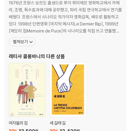
1976년 프랑스 보르도 출생으로 루이 뤼미에르 영화학교에서 카메
라, 조명, 특수효과에 대해 공부했고, 파리 국립 연극학교에서 연기를
배웠다. 프랑스에서 시나리오 작가이자 영화감독, 배우로 활동하고
있다. 1998년 단편영화 [마지막 메시지Le Dernier Bip], 1999년
[메모리 칩Memoire de Puce]의 시나리오를 직접 쓰고 연출했다.
2002년에는 한국에서도 개봉한 오드리 토투 주연의 영화 [히 러브
펼쳐보기
스 미A Lafolie... pas du tout]의 감독을 맡아 호평 받았고, 2008
년에는 카트린 드뇌브 주연의 영화 [스타와 나Mes stars et moi]
래티샤 콜롱바니
의 다른 상품
여자들의 집
세 갈래 길
10
13,500
10
12,420
원
원