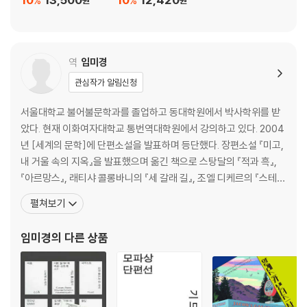
%
%
역
임미경
관심작가 알림신청
서울대학교 불어불문학과를 졸업하고 동대학원에서 박사학위를 받
았다. 현재 이화여자대학교 통번역대학원에서 강의하고 있다. 2004
년 [세계의 문학]에 단편소설을 발표하며 등단했다. 장편소설 『미고,
내 거울 속의 지옥』을 발표했으며 옮긴 책으로 스탕달의 『적과 흑』,
『아르망스』, 래티샤 콜롱바니의 『세 갈래 길』, 조엘 디케르의 『스테파
니 메일러 실종사건』, 『볼티모어의 서』, 르 클레지오의 『열병』, 콜레
펼쳐보기
트의 『암고양이』, 마리 다리외세크의 『남자를 사랑해야 한다』, 그웨
나엘 오브리의 『페르소나』, 다비드 포앙키노스의 『시작은 키스』, 질
임미경
의 다른 상품
르루아의 『앨라배마 송』, 곰브로비치의