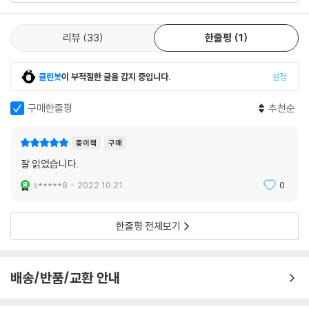
인도의 작은 마을에 학교를 세우기 위한 감동 프로젝트가 시작된다.
해 멀고 먼 길을 여행하는 그림도 있었다. 랄리타가 그린 그림 속에는 버스
한 대가 있었고, 승객을 짐짝 포개듯 가득 태운 열차의 모습도 있었고, 어딘
리뷰
33
한줄평
1
래티샤 콜롱바니는 첫 소설 『세 갈래 길』부터 시작해 여성 이야기를 꾸준
지 알 수 없는 도시와 거대한 사원도 있었다. 그림 내용으로 보아 랄리타가
히 파고들고 있다. 그 이유는 여성들이 여전히 불평등과 차별로 고통받고
엄마와 함께 찾아갔던 사원인 듯했다. 레나의 눈길을 유난히 강하게 잡아
있다고 믿기 때문이다. 억압과 차별이 존재하는 한 맞서 싸울 수밖에 없는
끄는 그림이 있었다. 랄리타가 엄마와 함께 마을로 들어서는 장면을 그린
클린봇
이 부적절한 글을 감지 중입니다.
설정
투쟁의 과정이 이 소설을 관통하는 주제 의식이다. 단지 여성이라는 이유
그림으로 둘 다 머리를 삭발한 상태였다. 레나는 사원에 가서 신에게 머리
만으로 당연히 누려야 할 기회와 권리를 거부당하는 사회라면 반드시 개혁
구매한줄평
추천순
카락을 봉헌하는 풍습에 대해 들었던 적이 있었다. 랄리타의 머리카락은
해야 마땅하다. 인간의 존엄성을 파괴하는 조혼이나 명예살인이 전통이라
다시 길고 탐스럽게 자라 있었다.
는 이름으로 고착화되고 일상적으로 자행된다면 비단 여성들만 피해를 보
종이책
구매
는 게 아니다. 차별과 억압이 일상화된 사회는 모든 구성원들의 삶에 악영
랄리타가 크레파스로 그린 그림들을 통해 레나는 아이가 지나온 시간, 좌
잘 읽었습니다.
향을 미친다. 차별과 폭력이 만연한 사회에서는 어느 누구도 행복할 수 없
절과 이별로 점철된 삶을 접할 수 있었다. 나중에 글을 쓸 수 있게 되었을
s*****8
2022.10.21.
0
다. 여성과 인간을 결코 분리해 사고해서는 안 되는 이유이다.
때 랄리타는 자신의 소망을 글로 적어 레나에게 보여주었다. 랄리타는 버
스 운전사가 되고 싶다고 했다. 아이는 북부 지방에서 이곳까지 온 길을 되
『연』의 마지막 구절은 ‘그래도 역시 삶은 계속된다.’이다. 인간으로서의 삶
한줄평 전체보기
짚어 자신이 태어난 마을, 아버지의 곁으로 돌아가고 싶다고 했다.
을 거부당한 마하발리푸람 마을의 여자아이들은 레나가 세운 학교에서 난
--- pp.116~117
생 처음 교육을 받게 된다. 교육을 통해 자신이 찾고 누려야 할 권리가 무엇
인지 깨닫게 될 것이고, 서로 연대해 세상을 변화시키기 위해 싸워나갈 것
배송/반품/교환 안내
레나는 자주 출구 없는 미로를 헤매는 느낌이었다. 처리해야 할 서류가 산
이다. 이 소설은 여성의 권리와 삶을 찾기 위한 연대를 이야기하고 있다. 사
더미처럼 쌓인 책상 앞에서 전혀 급할 게 없다는 듯 태평한 얼굴로 느릿느
람들의 관심이 사라진 곳, 사람들의 눈길이 닿지 않는 곳에서 비인간적인