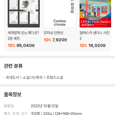
세계문학 모노에디션 1
모파상 단편선
알래스카 샌더스 사건
2권 세트
2
10
7,920
%
원
10
95,040
10
16,020
%
%
원
원
관련 분류
국내도서
소설/시/희곡
프랑스소설
품목정보
발행일
2022년 10월 12일
쪽수, 무게, 크기
312쪽 | 332g | 128*188*20mm