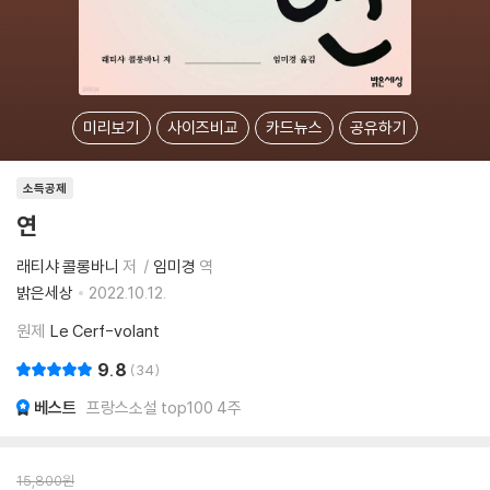
미리보기
사이즈비교
카드뉴스
공유하기
소득공제
연
래티샤 콜롱바니
저
임미경
역
밝은세상
2022.10.12.
원제
Le Cerf-volant
9.8
34
베스트
프랑스소설 top100 4주
15,800
원