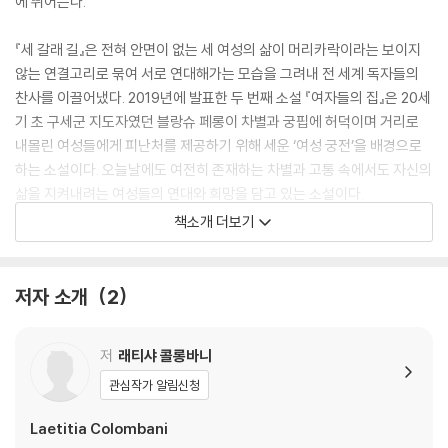
에 뛰어든다.
『세 갈래 길』은 전혀 안면이 없는 세 여성의 삶이 머리카락이라는 보이지
않는 연결고리로 묶여 서로 연대해가는 모습을 그려내 전 세계 독자들의
찬사를 이끌어냈다. 2019년에 발표한 두 번째 소설 『여자들의 집』은 20세
기 초 구세군 지도자였던 블랑슈 페롱이 차별과 궁핍에 허덕이며 거리로
내몰린 여성들에게 피난처를 제공하기 위해 세운 ‘여성 궁전’을 배경으로
하는 소설이다. 오늘날에도 여전히 존재하는 차별과 고통 속에서도 자신의
삶을 지켜내려는 여성들의 연대와 희망을 담고 있는 소설이다.
책소개 더보기
2021년 작 『연』은 앞선 두 작품의 연장선상에 있는 소설로 역시 여성들의
고통스러운 삶을 다루고 있다. 전혀 예기치 못한 사고로 사랑하는 사람을
잃은 교사 레나는 새로운 삶의 지표를 찾기 위해 인도로 떠난다. 이 소설은
저자 소개
2
레나가 인도 동남부의 작은 마을 마하발리푸람에 머물면서 벌어지는 이야
기를 중심으로 전개된다.
저
래티샤 콜롱바니
관심작가 알림신청
Laetitia Colombani