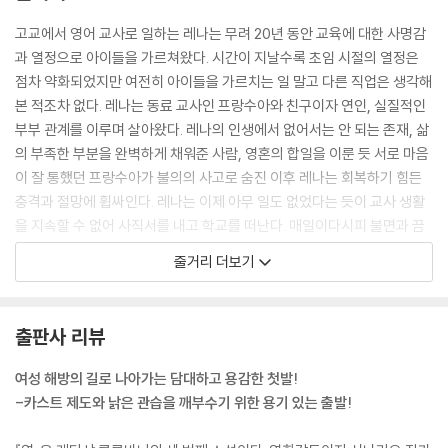
아이는 계속 외쳤다. 아이가 외치는 소리는 수천 년 동안 이어져 내려온 카
스트 제도를 쓸어버리고, 이 사회가 오랜세월 동안 구축해놓은 신분의 장
고교에서 영어 교사로 일하는 레나는 무려 20년 동안 교육에 대한 사명감
벽을 허물어뜨리는 힘찬 구호였다. 지금까지와는 다른 삶으로 초대하는 약
과 열정으로 아이들을 가르쳐왔다. 시간이 지날수록 초임 시절의 열정은
속의 말이자 단지 희망에 그치지 않을 구원의 말이었다. 아이들이 학교 문
점차 약화되었지만 여전히 아이들을 가르치는 일 말고 다른 직업은 생각해
을 열고 교실 안으로 발을 들여놓을 때 삶은 그들을겨누었던 적의를 거두
본 적조차 없다. 레나는 동료 교사인 프랑수아와 친구이자 연인, 실질적인
고 비로소 확실한 미래를 열어 보일 것이다. 교육은 아이들에게 카스트 제
부부 관계를 이루며 살아왔다. 레나의 인생에서 없어서는 안 되는 존재, 삶
도가 부과한 형벌 같은 삶에서 벗어날 기회를 제공해줄 것이다.
의 부족한 부분을 완벽하게 채워준 사람, 영혼의 합일을 이룬 듯 서로 마음
--- pp.20~21
이 잘 통했던 프랑수아가 불의의 사고로 숨진 이후 레나는 회복하기 힘든
충격과 절망에 휩싸인다. 레나는 이제 아무 일도 없었다는 듯이 교사 생활
그날도 레나는 해변으로 나갔다. 지난밤에도 불면에 시달렸지만 이제는 그
을 지속할 수 없어 사직서를 내고 학교를 떠난다. 매일이다시피 불면과 끔
런 생활에 제법 익숙해진 상태였다. 얼굴 가득 짙은 피로감이 어려 있었다.
찍한 악몽에 시달리던 레나는 낯선 곳에서 새로운 삶의 희망을 찾게 되길
줄거리 더보기
눈이 따끔거리고 눈 주위가 쿡쿡 쑤셨다. 은근한 동통 탓에 식욕이 일지 않
바라며 지금껏 한 번도 가본 적 없는 인도의 벵골만 근처 마하발리푸람 마
았다. 다리는 천근만근 무거웠고, 두통이 심한 데다가 이따금 현기증이 일
을로 향한다. 환경이 바뀌면 생활 습관도 저절로 바뀔 것이라 기대했지만
며 눈앞이 핑핑 돌았다. 레나의 기분과 상관없이 오늘따라 청명한 하늘에
인도에서도 끝 모를 번민이 계속된다.
출판사 리뷰
는 구름 한 점 보이지 않았다. 레나는 이제 곧 청명한 하늘을 바라본 다음에
무슨 일이 벌어졌는지 전혀 알 수 없는 상황과 맞닥뜨리게 될 것이다.
매일이다시피 바닷가에 나가 저 멀리 수평선을 바라보며 점점 깊은 절망의
여성 해방의 길로 나아가는 담대하고 용감한 첫발!
늪 속으로 빠져들던 레나는 어느 날 바닷물에 뛰어들었다가 가까스로 구출
-카스트 제도와 낡은 관습을 깨부수기 위한 용기 있는 출발!
레나는 자신이 충분한 힘을 갖추고 있다고 믿었을까? 첫 새벽의 밀물이 얼
된다. 레나가 바다에 빠져 죽음의 위기에 처한 사실을 처음 발견한 사람은
마나 위험한지, 바닷바람이 얼마나 변덕스러운지 정말 몰랐을까? 레나가
아침마다 바닷가에서 연을 날리는 여자아이 랄리타이다. 연을 날리는 아이