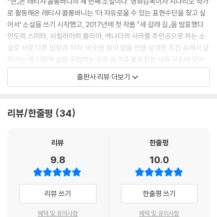
『연』은 래티샤 콜롱바니의 세 번째 소설이다. 영화감독이자 시나리오 작가
바닷물을 향해 몸을 던지는 순간 세찬 파도가 덮쳐오더니 순식간에 넓은
는 바닷가 모래밭에서 무술을 연마하던 레드 브리게이드 단원들에게 달려
로 활동해온 래티샤 콜롱바니는 ‘더 자유로울 수 있는 표현수단을 찾고 싶
바다로 끌고 들어갔다. 처음에는 바닷물에 잠겨 들지 않으려고 몸을 허우
가 레나의 위기 상황을 알린다. 랄리타는 북부의 고향 마을을 떠나 남부의
어서’ 소설을 쓰기 시작했고, 2017년에 첫 작품 『세 갈래 길』을 발표했다.
적거렸고, 힘껏 발버둥을 치며 헤엄쳐보려고 했지만 허사였다. 몸이 자꾸
마하발리푸람 마을까지 도주해왔지만 여전히 하루 종일 식당에서 일하는
인도의 스미타, 시칠리아의 줄리아, 캐나다의 사라를 주인공으로 하는 소
만 가라앉는 걸 느끼면서 본능적으로 남아있는 힘을 짜내기 위해 몸부림을
노예의 삶에서 벗어나지 못하고 있는 실정이다. 어린 랄리타에게 잠자리와
설로 서로 다른 입장과 처지, 비슷한 점이 없을 만큼 상이한 조건 속에서 살
쳤지만 여러 날 고통 속에서 불면의 밤을 지내느라 기력을 모두 상실한 상
먹을거리를 제공하는 대신 식당에서 일을 시키는 제임스는 병이 들어 일찍
아가는 세 사람이 삶을 위협하는 낡은 습관과 불공정한 사회 구조에 맞서
태라 조금의 힘조차 남아있지 않았다. 의식을 잃기 직전 마지막으로 눈에
세상을 하직한 아이 엄마의 사촌 오빠이다. 여성들에 대한 성폭력 사건이
싸우는 이야기를 머리카락을 소재로 풀어나간다. 스미타가 평생 타인의 분
잡힌 건 머리 위 하늘에서 자유롭게 펄럭이는 연이었다.
출판사 리뷰 더보기
자주 발생하는 인도에서 남성들의 폭력으로부터 스스로 자신을 지키고자
변을 치우며 살아야 하는 삶을 바꾸기 위해 딸 랄리타와 북부에서 동남부
--- pp.34~35
결성된 자경단이 바로 레드 브리게이드이다. 레드 브리게이드 단장 프리티
지방으로 도주해 자른 머리카락이 시칠리아의 가발공장에 전달되고, 캐나
는 얼굴도 모르는 남자와 결혼을 시키려는 부모의 결정을 단호히 거부하고
다에서 유방암 투병 중인 사라가 그렇게 만들어진 가발을 쓰고 새로운 삶
레나는 아이가 불가촉민이라는 이유로 교육받을 기회를 원천 봉쇄당한 사
리뷰/한줄평
34
집을 나온 이후 자경단에 합류하게 되었다.
에 뛰어든다.
실을 받아들이기 힘들었다. 아이의 부모를 찾아가 교육에 대한 이야기를
나누어보기로 결심했다. 사용하는 언어가 다른 만큼 의사를 전달할 방법을
레나는 병원에서 퇴원하는 즉시 목숨을 구해준 사람들에게 감사를 표하고
『세 갈래 길』은 전혀 안면이 없는 세 여성의 삶이 머리카락이라는 보이지
리뷰
한줄평
찾아야 했다. 아이의 부모에게 딸이 총명하고 재능이 있다는 사실을 납득
자 한다. 랄리타와 레드 브리게이드 단원들을 찾아 나선 레나는 비로소 인
않는 연결고리로 묶여 서로 연대해가는 모습을 그려내 전 세계 독자들의
시켜야 했다. 아이에게 공부할 수 있는 기회를 제공한다면 가난의 굴레에
9.8
10.0
도의 불가촉민들이 어떤 환경과 처지에 놓여 있는지 알게 된다. 조혼 강요
찬사를 이끌어냈다. 2019년에 발표한 두 번째 소설 『여자들의 집』은 20세
서 벗어날 수 있다고 설득할 필요가 있었다. 아이의 부모 역시 이 마을의 주
와 명예살인이 여전히 자행되는 인도 사회에서 불가촉민 출신 여성들이 받
기 초 구세군 지도자였던 블랑슈 페롱이 차별과 궁핍에 허덕이며 거리로
민들 대부분이 그렇듯이 글을 배운 적이 없을 것이다. 레나는 그들에게 문
아 안아야 하는 삶은 고통의 연속이다. 무엇보다 교육받을 기회를 차단당
내몰린 여성들에게 피난처를 제공하기 위해 세운 ‘여성 궁전’을 배경으로
맹이나 무지가 숙명이 아니라는 사실을 말해주고 싶었다. 가난한 집에서
리뷰 쓰기
한줄평 쓰기
한 가운데 어릴 때부터 아동 노동 착취를 당하다가 열 살이 넘으면 조혼을
하는 소설이다. 오늘날에도 여전히 존재하는 차별과 고통 속에서도 자신의
태어났다고 평생 어렵게 살아가는 걸 운명처럼 받아들여서는 안 된다는 말
강요당하고 난생 처음 본 남편의 집으로 들어가 살아야 하는 불가촉민 여
삶을 지켜내려는 여성들의 연대와 희망을 담고 있는 소설이다.
을 해주고 싶었다. 교육을 받게 되면 스스로 삶을 전복시킬 힘을 가질 수 있
혜택 및 유의사항
혜택 및 유의사항