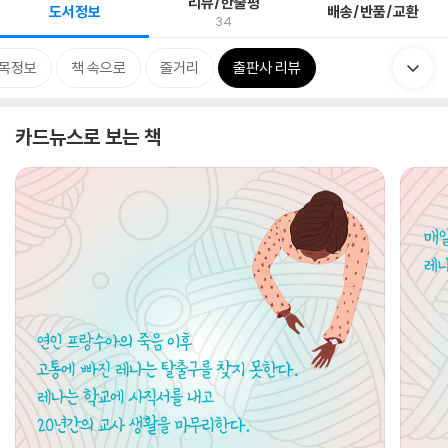
리뷰/한줄평
도서정보
배송/반품/교환
34
목정보
책 속으로
줄거리
출판사 리뷰
카드뉴스로 보는 책