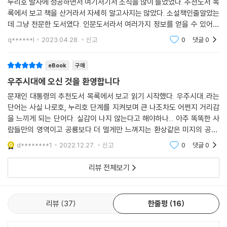
누리호 발사에 성공하면서 여기저기서 소식을 많이 들었었다. 추천도서 목
를 유도해 같은 기회를 누릴 수 있도록 해야한다고 강조한다. 우리나라도
록에서 보고 책을 산거라서 자세히 알고사지는 않았다. 소설책인줄알았는
우주에 대한 인식을 전환해 진짜로 우주관광의 시대를 넘어 제 2의 정착지
데 그냥 천문한 도서였다. 인문도서라서 여러가지 정보를 얻을 수 있어서
가 될 수 있기를 꿈꿔본다.
재미가 있다. 이런 책이 잘 맞는것같다.
q******l
2023.04.28.
신고
0
댓글
0
우주를 향한 꿈이 실현되는 날이 머지 않았음을 알려주는 소통가이자 우주
비행사인 그는 매일 전 세계 인류에게 우주 소식을 실어나르고 있다. 이 책
eBook
구매
은 꿈으로 머물지 않고 누구나 갈 수 있는 우주를 만들어가는 그의 당찬 시
우주시대에 오신 것을 환영합니다
도와 함께 우리 모두가 앞으로 나아가야 할 우주시대에 관한 구체적인 모
문재인 대통령의 추천도서 목록에서 보고 읽기 시작했다. 우주시대..라는
습을 제시하고 있다.
단어는 사실 나로호, 누리호 단계를 지켜보며 큰 나조차도 어쩐지 거리감
을 느끼게 되는 단어다. 실감이 나지 않는다고 해야하나... 아주 똑똑한 사
우주비행은 우리 같은 사람들이 우주에 갈 수 있는 기회를 동등하게 누릴
람들만의 영역이고 공룡보다 더 멀게만 느껴지는 환상같은 미지의 공간.
수 있도록 우주비행의 대중화에 기여할 것이다. 우주비행이라는 나의 꿈이
그럼에도 저자의 말처럼 시대는 이미, 현실을 살고 있는 사람들이 인식을
d********1
2022.12.27.
신고
0
댓글
0
‘만약에’가 아니라 ‘언젠가’가 된다고 생각하니 날아갈 것 같은 기분이 든다
못하더라도 우
_본문 중에서
리뷰 전체보기
리뷰
37
한줄평
16