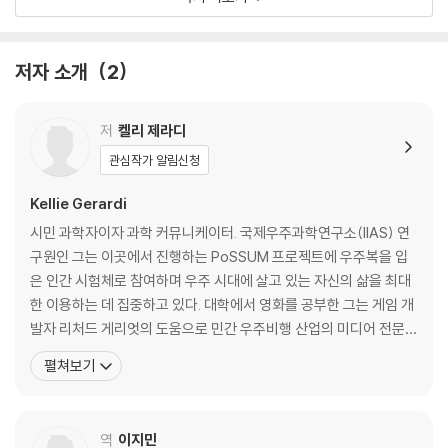
화성에서 제조한 맥주를 마시다
우주 정착을 위한 다양한 시도와 요란한 논쟁
전 인류를 위한 우주 문턱 낮추기
저자 소개
2
준궤도 우주 관광의 시대
우주비행의 경이로움을 전하는 소통전문가
사람들에게 영향력을 전달하는 방법
저
켈리 제라디
관심작가 알림신청
에필로그. 우주 탐험은 계속된다
Kellie Gerardi
인터뷰.
시민 과학자이자 과학 커뮤니케이터. 국제우주과학연구소(IIAS) 연
인류의 0.5%만 우주여행을 해도 더 나은 세상이 됩니다_ 리처드 게리엇
구원인 그는 이곳에서 진행하는 PoSSUM 프로젝트에 우주복을 입
드 케이욱
은 인간 시험체로 참여하며 우주 시대에 살고 있는 자신의 삶을 최대
우주를 여행하는데 ‘왜’라는 질문은 없어요_ 레티샤 게리엇 드 케이욱
한 이용하는 데 집중하고 있다. 대학에서 영화를 공부한 그는 게임 개
화성을 걷고 있는 여성 우주비행사를 보고 싶어요_ 루시 호킹
발자 리처드 게리엇의 도움으로 민간 우주비행 산업의 미디어 전문가
우주를 탐험하는 이유는 꿈꾸는 존재이기 때문입니다_ 마이클 로페즈-알
로 활동해왔다. 우주비행 산업이 발전할수록 누구나 우주 비행이 가
펼쳐보기
레그리아
능하다는 것을 입증하기 위해 그는 직접 민간 우주비행사의 길을 걷
게 된다. 현재 버진 갤럭틱과 과학실험을 위한 준궤도 관광(우주 경계
저자노트.
에서 무중력 상태를 체험하는 여행) 탑승 계약을 맺고
역
이지민
추천목록.