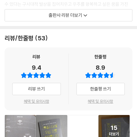
수 있다는 구시대적 발상을 집어치우고 우주를 왕복하고 싶은 꿈을 가진
누구나 자신이 그랬던 것처럼 우주시대의 주인이 될 수 있다고 주장한다.
출판사 리뷰 더보기
“당신도 떠날 수 있습니다! 우주 여행!”
리뷰/한줄평
53
역사의 경로가 바뀌는 특별한 순간이 있다. 바로 진화의 경로를 직접 그릴
수 있는 종들이 새로운 잠재력을 발휘하게 되는 거대한 도약의 시점들이
다. 1969년 지구를 떠나 달의 먼지에 발자국을 남긴 순간, 또 다른 거대한
리뷰
한줄평
도약이 일어났다. 우주를 여행할 수 있게 된 우리가 앞으로 무슨 일을 달성
9.4
8.9
할 수 있을지 기대된다. 몇 천 년 후에도 인류가 살아있다면 우주여행은 물
론이고 지구 밖에서도 생존할 수 있는 날이 올 것이다. 새로운 행성이나 우
주 식민지로 바이오 물류를 이주시키고 개발하는 ‘적응의 시대’가 찾아오
리뷰 쓰기
한줄평 쓰기
지 않을까 싶다 _본문 중에서
혜택 및 유의사항
혜택 및 유의사항
민간 우주 산업과 한 발 다가선 우주여행의 꿈
정부에게만 의존해왔던 우주 개발 산업은 부유한 기업가들의 관심을 사로
15
잡으면서 민간 산업으로 이어지는 계기를 마련했다. 저자 켈리는 이러한
더보기
우주 산업의 변화를 알아차리고 막연히 멀게만 느꼈던 우주 산업에 한 발