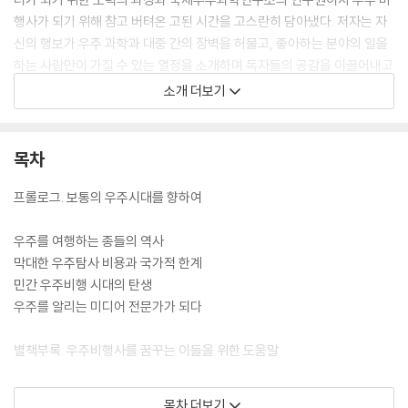
행사가 되기 위해 참고 버텨온 고된 시간을 고스란히 담아냈다. 저자는 자
신의 행보가 우주 과학과 대중 간의 장벽을 허물고, 좋아하는 분야의 일을
하는 사람만이 가질 수 있는 열정을 소개하며 독자들의 공감을 이끌어내고
있다. 우주여행 관해 막연한 궁금증을 가진 독자라면 꼭 읽어봐야 할 필독
소개 더보기
서다.
목차
프롤로그. 보통의 우주시대를 향하여
우주를 여행하는 종들의 역사
막대한 우주탐사 비용과 국가적 한계
민간 우주비행 시대의 탄생
우주를 알리는 미디어 전문가가 되다
별책부록. 우주비행사를 꿈꾸는 이들을 위한 도움말
항공 우주기지에서 모든 것을 걸다
목차 더보기