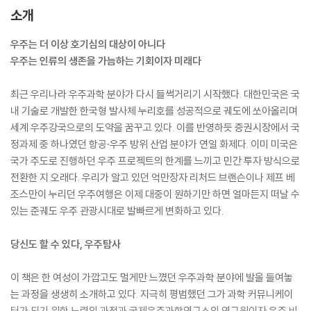
소개
우주는 더 이상 호기심의 대상이 아니다
우주는 인류의 생존을 가늠하는 기회이자 미래다
최근 우리나라 우주과학 분야가 다시 들썩거리기 시작했다. 대한민국은 국
내 기술로 개발한 한국형 발사체 누리호를 성공적으로 궤도에 쏘아올리며
세계 우주강국으로의 도약을 꿈꾸고 있다. 이를 반영하듯 증권시장에서 국
정과제 중 하나였던 항공·우주 방위 산업 분야가 연일 화제다. 이미 미국은
국가 주도로 진행하던 우주 프로젝트의 한계를 느끼고 민간 투자 방식으로
전환한 지 오래다. 우리가 알고 있던 억만장자 리처드 브랜슨이나 제프 베
조스만이 누리던 우주여행은 이제 대중이 원하기만 하면 얼마든지 떠날 수
있는 준궤도 우주 관광시대로 발빠르게 변화하고 있다.
당신도 할 수 있다, 우주탐사
이 책은 한 여성이 가깝고도 멀게만 느꼈던 우주과학 분야에 발을 들여놓
는 과정을 생생히 소개하고 있다. 지극히 평범했던 그가 과학 커뮤니케이
터가 되기 위한 노력의 과정과 국제우주과학연구소의 연구원이자 우주 비