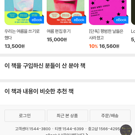
우리는 여름을 쓰기로
여름 편집 후기
[단독] 평범한 날들은
L
했다
사라졌고
15,000
5
원
13,500
10
16,560
%
원
원
이 책을 구입하신 분들이 산 분야 책
이 책과 내용이 비슷한 추천 책
로그인
최근 본 상품
주문/배송
고객센터 1544-3800
티켓 1544-6399
중고샵 1566-4295