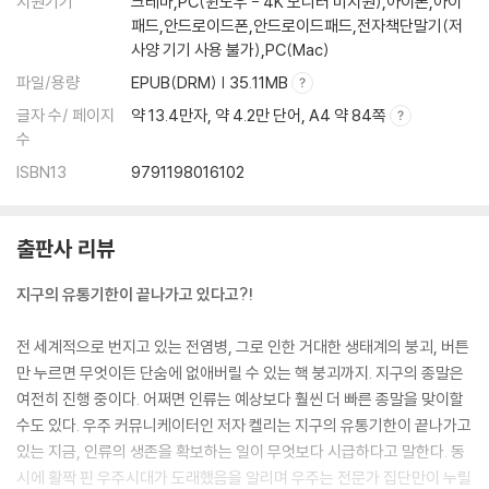
지원기기
크레마,PC(윈도우 - 4K 모니터 미지원),아이폰,아이
패드,안드로이드폰,안드로이드패드,전자책단말기(저
사양 기기 사용 불가),PC(Mac)
파일/용량
EPUB(DRM) | 35.11MB
글자 수/ 페이지
약 13.4만자, 약 4.2만 단어, A4 약 84쪽
수
ISBN13
9791198016102
출판사 리뷰
지구의 유통기한이 끝나가고 있다고?!
전 세계적으로 번지고 있는 전염병, 그로 인한 거대한 생태계의 붕괴, 버튼
만 누르면 무엇이든 단숨에 없애버릴 수 있는 핵 붕괴까지. 지구의 종말은
여전히 진행 중이다. 어쩌면 인류는 예상보다 훨씬 더 빠른 종말을 맞이할
수도 있다. 우주 커뮤니케이터인 저자 켈리는 지구의 유통기한이 끝나가고
있는 지금, 인류의 생존을 확보하는 일이 무엇보다 시급하다고 말한다. 동
시에 활짝 핀 우주시대가 도래했음을 알리며 우주는 전문가 집단만이 누릴