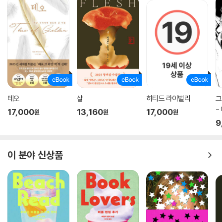
테오
살
히티드 라이벌리
그
-
17,000
13,160
17,000
원
원
원
집
9
이 분야 신상품