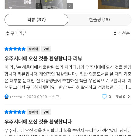
다가서며 자신의 입지를 다진 기록적인 인물이다. 그는 우주 산업의 대중
2
2
화를 알리는 작업을 하며 과학 커뮤니케이터로서 민간 우주비행이 우리의
리뷰
37
한줄평
16
삶에 얼마나 가까워졌는지를 알리는 일을 하고 있다. 그가 전해주는 이야
기를 읽고 있으면 감히 상상도 할 수 없을 만큼 가까워진 우주여행이라는
구매리뷰
추천순
꿈이 실현되는 경험하게 될 것이다.
종이책
구매
오늘날 우리는 우주비행의 황금기로 가는 문턱에 서 있다. 민간인, 학생, 과
학자, 관광객 모두에게 우주여행의 길이 열리고 있는 것이다. 초기 탑승권
우주시대에 오신 것을 환영합니다 리뷰
은 누군가에게는 말도 안 될 만큼 비싸겠지만 결국에는 일반 대중이 비행
이 리뷰는 혜윰터에서 출판된 켈리 제라디님의 우주시대에 오신 것을 환영
할 수 있는 기회를 누리게 될 것이다 _본문 중에서
합니다 리뷰입니다. 개인적인 감상입니다. 일반 인문도서를 살 때의 기준
은 대부분 문재인 전 대통령님이 추천하신 책을 우선적으로 고릅니다. 이
우주의 문턱을 낮추는 일은 계속된다
책도 그래서 구매하게 됐어요. 한창 누리호 발사하고 성공했던 때에 나왔
던 책이어서 더 재밌게 읽었던거 같아요 우주는 전혀 모르는 문과지만 우
r****a
2023.09.19.
신고
0
댓글
0
주에 대
저자는 준궤도 우주 관광의 시대가 본격화 되면 세계 경제와 사회는 다시
한번 크게 탈바꿈을 할 것이라고 예상한다. 비행기술의 발달로 전 세계가
종이책
구매
엄청난 변화를 겪었듯 그보다 훨씬 더 놀라운 경험을 선사할 것이라고 주
우주시대에 오신 것을 환영합니다
장한다. 더불어 앞으로 우주 시대의 주인공은 과학자 집단이 아닌 우리 대
중이며 인류의 거대한 도약이 이뤄지기 위해서는 모두가 우주를 향한 참여
우주시대에 오신 것을 환영합니다 책을 보면서 누리호가 생각났다. 당시에