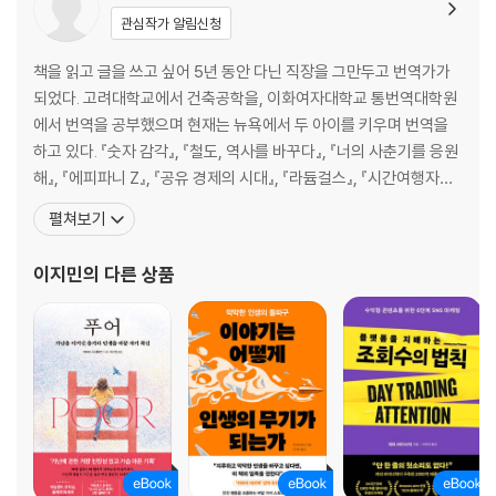
관심작가 알림신청
책을 읽고 글을 쓰고 싶어 5년 동안 다닌 직장을 그만두고 번역가가
되었다. 고려대학교에서 건축공학을, 이화여자대학교 통번역대학원
에서 번역을 공부했으며 현재는 뉴욕에서 두 아이를 키우며 번역을
하고 있다. 『숫자 감각』, 『철도, 역사를 바꾸다』, 『너의 사춘기를 응원
해』, 『에피파니 Z』, 『공유 경제의 시대』, 『라듐걸스』, 『시간여행자를
위한 고대 로마 안내서』, 『협업의 시대』, 『가와시마 요시코: 만주공
펼쳐보기
주, 일제의 스파이』등 서른 권 가량의 책을 우리말로 옮겼으며 저서로
는 『그래도 번역가로 살겠다면(전자책)』, 『어른이 되어 다시 시작하
이지민
의 다른 상품
는 나의 사적인 영어 공부(전자책