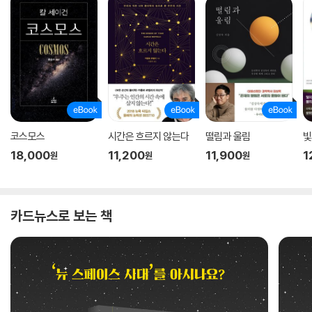
코스모스
시간은 흐르지 않는다
떨림과 울림
빛
18,000
11,200
11,900
1
원
원
원
카드뉴스로 보는 책