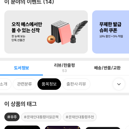
이 분야의 이벤트
14
리뷰/한줄평
도서정보
배송/반품/교환
53
 소개
관련분류
품목정보
출판사 리뷰
이 상품의 태그
#우주
#문재인대통령이읽은책
#문재인대통령추천