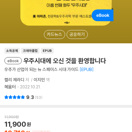
카드뉴스
공유하기
소득공제
크레마클럽
EPUB
우주시대에 오신 것을 환영합니다
eBook
우주가 산업이 되는 뉴 스페이스 시대 가이드
EPUB
켈리 제라디
저
이지민
역
혜윰터
2022.10.21.
9.3
53
11,900
원
11,900