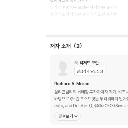
결정이 그토록 어려운 이유
우리가 후회하는 결정은 하지 않은 결정이다
결코 사소하지 않은 일상의 사소한 결정들
2장. 의도를 가진 선택의 힘
의도가 명확하면 선택도 명확하다
저자 소개
2
삶의 궤도를 바꾸는 사소한 결정들
당신이 꿈꾸는 인생은 작은 선택에서 시작된다
저
리처드 모란
3장. 선택 앞에 거침없는 사람들의 습관
관심작가 알림신청
좋은 결정으로 이끄는 자기 인식
Richard A. Moran
자기 인식이 강할수록 직감의 힘이 강하다
실리콘밸리의 베테랑 투자자이자 작가, 비즈니스
바탕으로 《노란 포스트잇을 두려워하지 말자(Fear No 
4장. 당신의 커리어 여정이 즐거워지려면
펼쳐보기
책임져라, 커리어의 성공을 좌우할 테니
업무 성과는 “될 대로 되라지”라고 말할 문제가