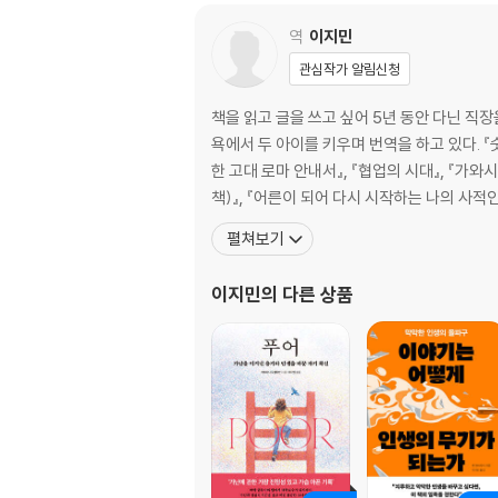
그만두는 순간에도 ‘될 대로 되라지’는 금물
역
이지민
5장. 성공의 길은 선택과 책임으로 채워진다
관심작가 알림신청
성공으로 향하는 길은 리스크로 점철돼 있다
책을 읽고 글을 쓰고 싶어 5년 동안 다닌 
리더는 결정의 대가로 돈을 받는다
욕에서 두 아이를 키우며 번역을 하고 있다. 『숫
‘될 대로 되라지’는 쉽게 전염된다
한 고대 로마 안내서』, 『협업의 시대』, 『
책)』, 『어른이 되어 다시 시작하는 나의 사
6장. 자신의 사업을 꿈꾸고 있다면
펼쳐보기
작은 결정은 빠르게 쌓인다
이지민
의 다른 상품
잘못된 의사결정을 막는 법
7장. 자신을 행복하게 하는 선택을 하라
회사에서 집까지 쫓아오는 ‘될 대로 되라지’
삶을 가능성으로 가득 채우는 선택들
8장. 후회를 남기지 않는 선택법