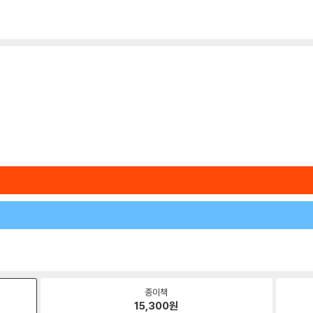
종이책
15,300
원