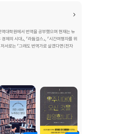
통번역대학원에서 번역을 공부했으며 현재는 뉴
유 경제의 시대』, 『라듐걸스』, 『시간여행자를 위
으며 저서로는 『그래도 번역가로 살겠다면(전자