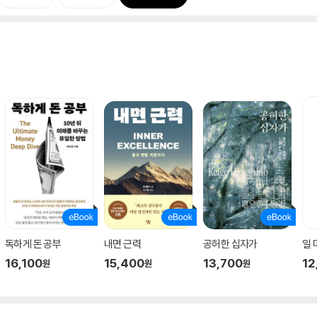
독하게 돈 공부
내면 근력
공허한 십자가
일
16,100
15,400
13,700
12
원
원
원