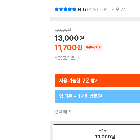
9.6
판매지수
24
423
13,000
원
13,000
11,700
쿠폰혜택가
YES포인트
사용 가능한 쿠폰 받기
앱 다운 시 1천원 상품권
결제혜택
eBook
13,000
원