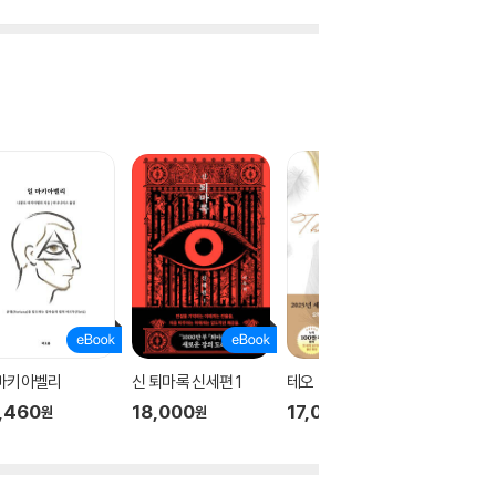
 마키아벨리
신 퇴마록 신세편 1
테오
신 퇴마록
,460
18,000
17,000
18,00
원
원
원