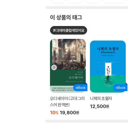
이 상품의 태그
#크레마클럽에있어요
오디세이아 (고대 그리
니체의 초월자
스어 완역본)
12,500
원
10
19,800
%
원