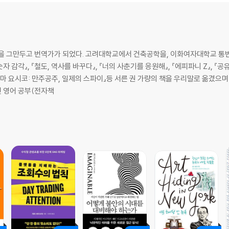
직장을 그만두고 번역가가 되었다. 고려대학교에서 건축공학을, 이화여자대학교 
자 감각』, 『철도, 역사를 바꾸다』, 『너의 사춘기를 응원해』, 『에피파니 Z』, 『공
가와시마 요시코: 만주공주, 일제의 스파이』등 서른 권 가량의 책을 우리말로 옮겼
적인 영어 공부(전자책