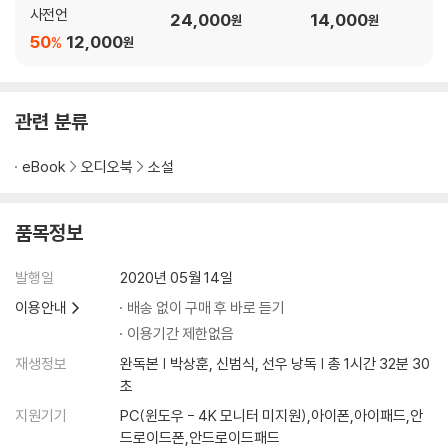
사전언
24,000
14,000
원
원
50
12,000
%
원
관련 분류
eBook
오디오북
소설
품목정보
발행일
2020년 05월 14일
이용안내
배송 없이 구매 후 바로 듣기
이용기간 제한없음
재생정보
완독본 | 박상훈, 신범식, 선우 낭독 | 총 1시간 32분 30
초
지원기기
PC(윈도우 - 4K 모니터 미지원),아이폰,아이패드,안
드로이드폰,안드로이드패드