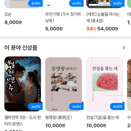
모순
무진기행 (가수 장기하
[세트] 눈물을 마시는
데
낭독)
새 (총4권)
8,000
1
원
5,000
34
54,000
%
원
원
이 분야 신상품
월하연주 5권 - 도시 판
동명왕(東明王)
전설(?說)을 품는 새
수
타지 로맨스
10,000
10,000
2
원
원