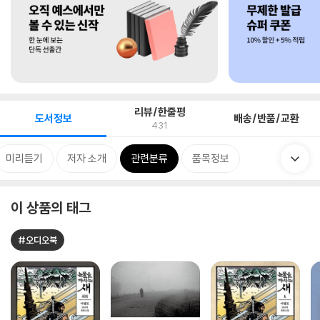
리뷰/한줄평
도서정보
배송/반품/교환
431
미리듣기
저자 소개
관련분류
품목정보
이 상품의 태그
#오디오북