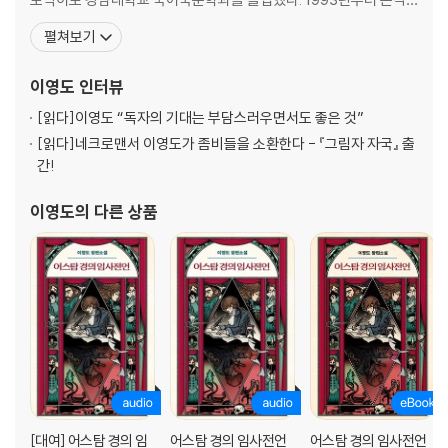
적으로 소설을 쓰기 시작, 1997년 가을 컴퓨터 통신 하이텔에 판타
펼쳐보기
지 장편소설 『드래곤 라자』를 연재했다. 일만 삼천여 매에 달하는 방
대한 분량으로 이용자들의 폭발적인 부흥의 전기를 마련했다. 1년 후
이영도
인터뷰
내놓은 『퓨처워커』는 한층 심도 있는 주제와
[읽다]
이영도 “독자의 기대는 부담스러우면서도 좋은 것”
[읽다]
네크로맨서 이영도가 좀비들을 소환한다 - 『그림자 자국』 출
간!
이영도
의 다른 상품
[대여] 어스탐 경의 임
어스탐 경의 임사전언
어스탐 경의 임사전언