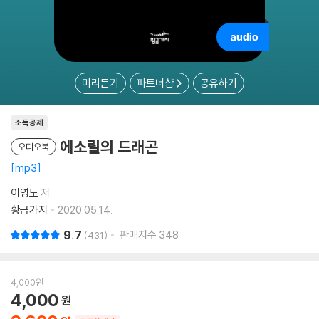
미리듣기
파트너샵
공유하기
소득공제
에소릴의 드래곤
오디오북
mp3
이영도
저
황금가지
2020.05.14.
9.7
판매지수
348
431
4,000
원
4,000