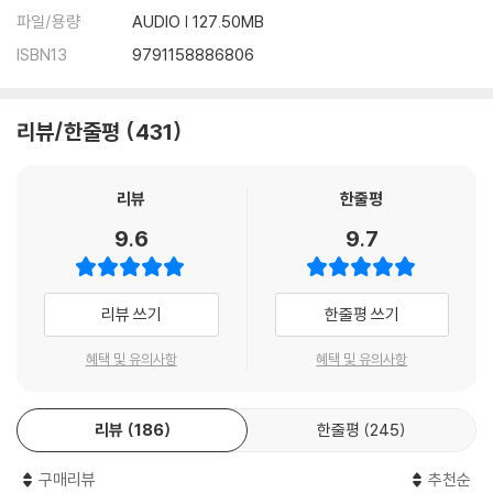
파일/용량
AUDIO | 127.50MB
ISBN13
9791158886806
리뷰/한줄평
431
리뷰
한줄평
9.6
9.7
리뷰 쓰기
한줄평 쓰기
혜택 및 유의사항
혜택 및 유의사항
리뷰
186
한줄평
245
구매리뷰
추천순