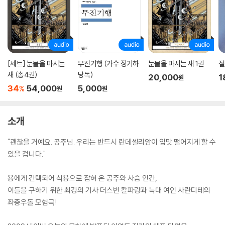
[세트] 눈물을 마시는
무진기행 (가수 장기하
눈물을 마시는 새 1권
절
새 (총4권)
낭독)
20,000
1
원
34
54,000
5,000
%
원
원
소개
"괜찮을 거예요. 공주님. 우리는 반드시 란데셀리암이 입맛 떨어지게 할 수
있을 겁니다."
용에게 간택되어 식용으로 잡혀 온 공주와 사슴 인간,
이들을 구하기 위한 최강의 기사 더스번 칼파랑과 늑대 여인 사란디테의
좌충우돌 모험극!