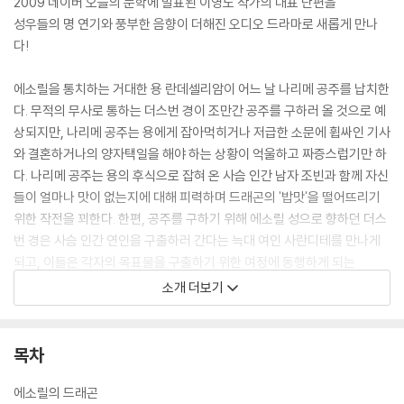
2009 네이버 오늘의 문학에 발표된 이영도 작가의 대표 단편을
성우들의 명 연기와 풍부한 음향이 더해진 오디오 드라마로 새롭게 만나
다!
에소릴을 통치하는 거대한 용 란데셀리암이 어느 날 나리메 공주를 납치한
다. 무적의 무사로 통하는 더스번 경이 조만간 공주를 구하러 올 것으로 예
상되지만, 나리메 공주는 용에게 잡아먹히거나 저급한 소문에 휩싸인 기사
와 결혼하거나의 양자택일을 해야 하는 상황이 억울하고 짜증스럽기만 하
다. 나리메 공주는 용의 후식으로 잡혀 온 사슴 인간 남자 조빈과 함께 자신
들이 얼마나 맛이 없는지에 대해 피력하며 드래곤의 '밥맛'을 떨어뜨리기
위한 작전을 꾀한다. 한편, 공주를 구하기 위해 에소릴 성으로 향하던 더스
번 경은 사슴 인간 연인을 구출하러 간다는 늑대 여인 사란디테를 만나게
되고, 이들은 각자의 목표물을 구출하기 위한 여정에 동행하게 되는
데……. 합리적 추론을 바탕으로 한 용의 매력적인 화술, 이질적 성향을 지
소개 더보기
닌 존재들의 흥미로운 모순과 유머가 독보적으로 빛나는 이영도 작가의 대
표 판타지 단편소설.
목차
에소릴의 드래곤