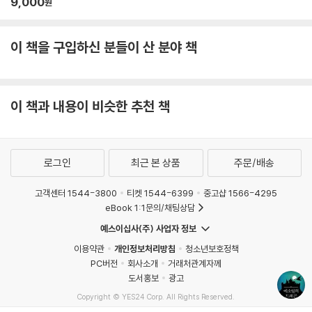
9,000
원
이 책을 구입하신 분들이 산 분야 책
이 책과 내용이 비슷한 추천 책
로그인
최근 본 상품
주문/배송
고객센터 1544-3800
티켓 1544-6399
중고샵 1566-4295
eBook 1:1문의/채팅상담
예스이십사(주) 사업자 정보
이용약관
개인정보처리방침
청소년보호정책
PC버전
회사소개
거래처관계자께
도서홍보
광고
Copyright © YES24 Corp. All Rights Reserved.
MATOM2