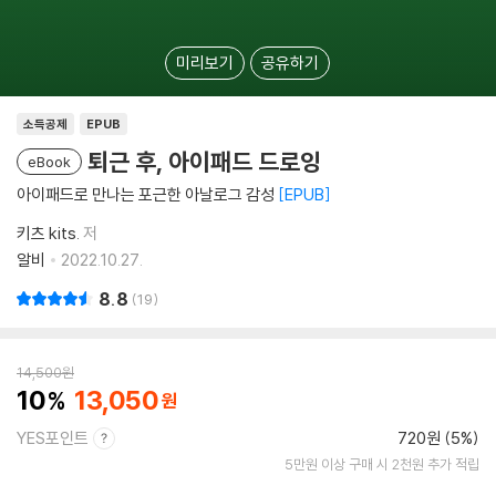
미리보기
공유하기
소득공제
EPUB
퇴근 후, 아이패드 드로잉
eBook
아이패드로 만나는 포근한 아날로그 감성
EPUB
키츠 kits.
저
알비
2022.10.27.
8.8
19
14,500
원
10
13,050
YES포인트
720원 (5%)
5만원 이상 구매 시 2천원 추가 적립