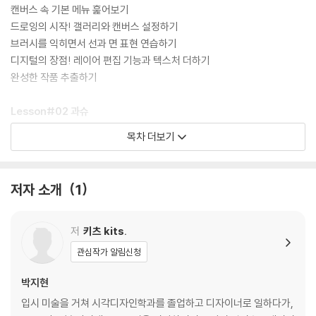
캔버스 속 기본 메뉴 훑어보기
드로잉의 시작! 갤러리와 캔버스 설정하기
브러시를 익히면서 선과 면 표현 연습하기
디지털의 장점! 레이어 편집 기능과 텍스처 더하기
완성한 작품 추출하기
Lesson#02 과슈
싱그러운 계절 과일 스케치하기
목차 더보기
달콤한 1차 색감 물들이기
먹음직스럽게, 입체감과 디테일 더하기
저자 소개
1
Lesson#03 색연필
생략과 강조로 사랑스러운 반려식물 스케치하기
보랏빛 청초한 라벤더 그리기
저
키츠 kits.
동글동글 귀여운 선인장 그리기
관심작가 알림신청
탐스러운 튤립 그리기
분위기 있는 팜파스 그리기
박지현
우아한 매력의 극락조화 그리기
입시 미술을 거쳐 시각디자인학과를 졸업하고 디자이너로 일하다가,
이국적인 매력의 몬스테라 그리기