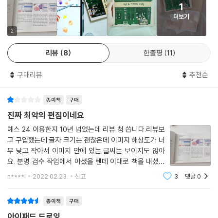
1
한 특별한 브러시 12종이 들어있다. 책의 커리큘럼을 따라 하기 위한 드로
더보기
잉 도구 브러시와, 아날로그 느낌을 더할 수 있는 종이 질감 텍스처 브러시,
그림의 마무리에 효과를 더하는 브러시까지 완벽한 브러시 세트만으로도
2
〈퇴근 후, 아이패드 드로잉〉을 선택할 이유가 충분해진다. 독자들만을 위한
리뷰
8
한줄평
11
QR코드 페이지에는 커스텀 브러시뿐만 아니라 저자가 정성스럽게 마련해
놓은 100% 스케치 도안과 참고 자료가 보물상자처럼 기다리고 있다.
구매리뷰
추천순
최근 다양한 취미생활을 수익 창출까지 발전시키는 사례가 늘고 있다. 그
중 아이패드 드로잉이야말로 가장 주목받는 분야 중 하나다. 친절한 저자
종이책
구매
의 튜토리얼을 따라 하며 나만의 그림을 완성했을 때의 만족감을 또 다른
성취감으로 발전시킬 수 있도록, 책의 마지막에는 굿즈 만드는 방법까지
진짜 최악의 편집이네요
담았다.
예스 24 이용한지 10년 넘었는데 리뷰 첨 씁니다.리뷰보
고 구입했는데 글자 크기는 괜찮은데 이미지 해상도가 너
무 낮고 작아서 이미지 안에 있는 글씨는 보이지도 않아
요. 분명 검수 작업에서 아셨을 텐데 이대로 책을 내셨다
는게 이해가 안가네요. 예스 24 이용한지 10년 넘었는데
n****i
2022.02.23.
신고
3
댓글
0
리뷰 첨 씁니다.리뷰보고 구입했는데 글자 크기는 괜찮은
데 이미지 해상도가 너무 낮고 작아서 이미
종이책
구매
아이패드 드로잉