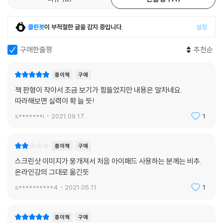
클린봇
이 부적절한 글을 감지 중입니다.
설정
구매한줄평
추천순
종이책
구매
책 판형이 작아서 조금 보기가 힘들었지만 내용은 알차네요.
따라해보면 실력이 확 늘 듯!
s*******i
2021.09.17.
1
종이책
구매
스크린샷 이미지가 뭉개져서 처음 아이패드 사용하는 분께는 비추.
온라인강의 그대로 옮긴듯
s**********4
2021.05.11.
1
종이책
구매