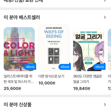
이 분야 베스트셀러
일러스트레이터를 위
다른 방식으로 보기
360도 다양한 앵글로
아
한 색과 빛 마스터 가이
얼굴 그리기
기
10,000
원
드북 : COLOR & LIGH
들
25,600
19,840
1
원
원
T
이 분야 신상품