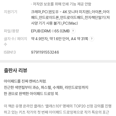
과슈로 그려보는 달콤한 티타임
저작권 보호를 위해 인쇄 기능 제공 안함
수채화로 그려보는 신비로운 핑크빛 사막
지원기기
크레마,PC(윈도우 - 4K 모니터 미지원),아이폰,아이
내가 그린 그림들로 귀여운 굿즈 만들어보기
패드,안드로이드폰,안드로이드패드,전자책단말기(저
사양 기기 사용 불가),PC(Mac)
파일/용량
EPUB(DRM) | 65.02MB
글자 수/ 페이지
약 4.9만자, 약 1.6만 단어, A4 약 31쪽
수
ISBN13
9791191553246
출판사 리뷰
아이패드를 진짜 캔버스처럼.
친근한 색연필부터 과슈, 파스텔, 수채화, 라인드로잉까지
한 권으로 완벽한 아이패드 드로잉 북.
이 책은 유명 온라인 클래스 ‘클래스101’ 명예의 TOP20 선정 강의를 진행
하고 있는 키츠 작가의 첫 번째 아이패드 드로잉북으로 작가 특유의 포근