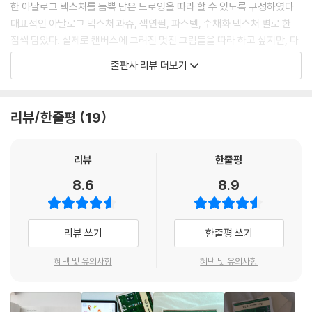
한 아날로그 텍스처를 듬뿍 담은 드로잉을 따라 할 수 있도록 구성하였다.
대표적인 아날로그 텍스처 과슈, 색연필, 파스텔, 수채화 텍스처 별로 한
점씩 담았다. 실제로 캔버스에 그려진 멋진 그림들을 따라 하고 싶지만, 다
양한 텍스처를 각각 익히기에는 시간도 걸리고 실제로 캔버스 그림은 수정
출판사 리뷰 더보기
하기도 어렵다. 하지만 아이패드 드로잉은 일단 앱과 친해지면 브러시 변
경, 필압 조절, 터치만으로도 다양한 텍스처를 살려 진짜 캔버스 그림처럼
따뜻한 그림을 그릴 수 있다.
리뷰/한줄평
19
저자의 강점인 섬세하고 꼼꼼한 설명을 그대로 책에 담아, 강의를 듣고 있
는 수강생들과 아이패드와 프로크리에이트를 처음 다루는 초보자들, 기존
의 전자 드로잉과는 다른 드로잉을 찾는 기존 유저들까지 모두가 만족할만
리뷰
한줄평
한 내용을 담았다. 완벽한 아날로그 드로잉을 위해 색연필 손글씨 튜토리
8.6
8.9
얼과 마음을 정리하면서도 고급스러운 표현이 가능한 라인 드로잉까지 저
자의 아날로그 드로잉 노하우를 아낌없이 담은 한 권으로 완벽한 아이패드
드로잉 북이다.
리뷰 쓰기
한줄평 쓰기
키츠 작가가 직접 커스텀 한 특별한 브러시 12종과
혜택 및 유의사항
혜택 및 유의사항
내 그림을 굿즈로 만들어 볼 수 있는 굿즈 만들기 팁까지.
〈퇴근 후, 아이패드 드로잉〉에는 독자만을 위한 키츠 작가가 직접 커스텀