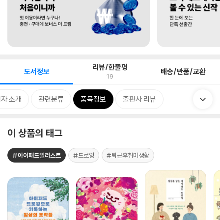
리뷰/한줄평
도서정보
배송/반품/교환
19
자 소개
관련분류
품목정보
출판사 리뷰
이 상품의 태그
#아이패드일러스트
#드로잉
#퇴근후취미생활