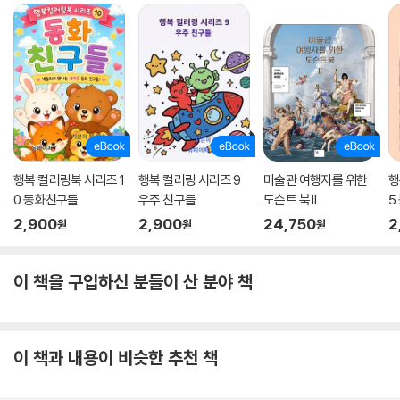
행복 컬러링북 시리즈 1
행복 컬러링 시리즈 9
미술관 여행자를 위한
행
0 동화친구들
우주 친구들
도슨트 북 II
5
2,900
2,900
24,750
2
원
원
원
이 책을 구입하신 분들이 산 분야 책
이 책과 내용이 비슷한 추천 책