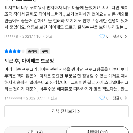
표지부터 너무 귀여워서 받자마자 너무 마음에 들었어요 ㅎㅎ 다만 책이
조금 작아서 글씨도 작아서 그런가,, 보기 불편하긴 했어요ㅠㅠ 큰 책으로
만들어도 좋을거 같아요! 올 컬러라 보기에도 편했고 상세한 설명이 있어
서 좋았어요. 유튜브 보면 아이패드 드로잉 잘하는 분들 보면 부러웠는데,
저도 이 책 보고 아이패드 드로잉 연습 많이 해야겠어요! 아이패드 드로잉
l*****8
2021.11.10.
신고
0
댓글
0
에 관심있
종이책
구매
퇴근 후, 아이패드 드로잉
여러 다른 프로크리에이트 관련 서적을 봤어요. 프로그램툴을 다루다보니
두꺼운 책이 많은데, 이책은 중요한 부분을 잘 활용할 수 있는 예제를 제시
해서 학습하게 알려준다고 생각합니다. 그림이란 결국 자기 스타일대로 그
리는 것이기 때문에, 너무 쉬운 예제들로 따라하기가 많은 책보다는, 완성
도 있는 그림들 몇개를 따라해보면, 프로그램 툴을 익히는 것이 더 효율적
s*******i
2022.07.11.
신고
0
댓글
0
이라고 생각합
리뷰 전체보기
리뷰
8
한줄평
11