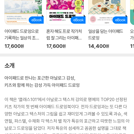
아이패드 드로잉으로
혼자 해도 프로 작가처
일상을 담는 아이패드
오
기록하는 일상의 조각
럼 잘 그리는 아이패드
드로잉
가
들
드로잉 with 프로크리
17,600
17,600
14,400
1
원
원
원
에이트
소개
아이패드로 만나는 포근한 아날로그 감성,
키츠와 함께 하는 감성 가득 아이패드 드로잉
이 책은 ‘클래스101’에서 아날로그 텍스처 강의로 명예의 TOP20 선정된
키츠 작가의 첫 번째 아이패드 드로잉북이다. 전자 드로잉과는 또 다른 다
양한 아날로그 텍스처의 그림을 쉽고 재미있게 그려볼 수 있도록 과슈, 색
연필, 파스텔, 수채화 각 텍스처 별 작가 특유의 포근하고 따뜻한 느낌의 아
날로그 드로잉을 담았다. 저자 특유의 섬세하고 꼼꼼한 설명을 그대로 책