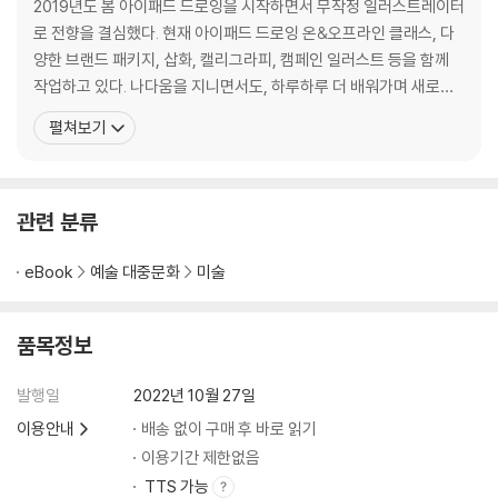
2019년도 봄 아이패드 드로잉을 시작하면서 무작정 일러스트레이터
색연필 질감 손글씨 연습해보기
로 전향을 결심했다. 현재 아이패드 드로잉 온&오프라인 클래스, 다
입체감과 하이라이트 표현으로 완성도 높이기
양한 브랜드 패키지, 삽화, 캘리그라피, 캠페인 일러스트 등을 함께
작업하고 있다. 나다움을 지니면서도, 하루하루 더 배워가며 새로이
Lesson#04 파스텔
깊어지는 그림 작가가 되고 싶다. 앞으로 나아가야 할 길이 아득하지
펼쳐보기
핑크빛 구름 스케치하기
만, 조금이나마 먼저 고민한 사람으로서 다른 이들에게 조금은 가까
핑크빛 구름과 풍경 1차 채색하기
운 지름길을 짚어주는 역할이고 싶다. 인스타그램 | 키츠 아뜰리에 @
입체감과 디테일 더하고 텍스처 완성도 높이기
kits.atelier 웹사이트 | www.kitc
관련 분류
Lesson#05 수채화
풍경과 작은 인물들 스케치하기
eBook
예술 대중문화
미술
따뜻한 분위기의 카페 채색하기
그림자와 디테일 더하기
품목정보
색연필로 완성도 더하기
발행일
2022년 10월 27일
Lesson#06 라인드로잉
덜어냄의 매력, 라인드로잉
이용안내
배송 없이 구매 후 바로 읽기
이용기간 제한없음
Lesson#07 스페셜드로잉
TTS 가능