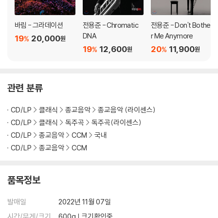
바림 - 그라데이션
전용준 - Chromatic
전용준 - Don't Bothe
DNA
r Me Anymore
19
20,000
%
원
19
12,600
20
11,900
%
%
원
원
관련 분류
CD/LP
클래식
종교음악
종교음악 (라이센스)
CD/LP
클래식
독주곡
독주곡(라이센스)
CD/LP
종교음악
CCM
국내
CD/LP
종교음악
CCM
품목정보
발매일
2022년 11월 07일
시간/무게/크기
600g | 크기확인중