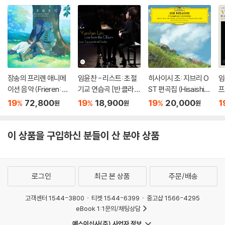
장송의 프리렌 애니메
임윤찬 - 리스트: 초절
히사이시 조: 지브리 O
임
이션 음악 (Frieren: B
기교 연습곡 [반 클라이
ST 편곡집 (Hisaishi J
프
eyond Journey's En
번 콩쿠르 실황 녹음]
oe: Symphonic Cele
[
19
72,800
19
18,900
19
20,000
1
%
%
%
원
원
원
d - Original Soundtr
bration)
황
ack) [블루 & 그린 컬
o
러 2LP]
O
이 상품을 구입하신 분들이 산 분야 상품
로그인
최근 본 상품
주문/배송
고객센터 1544-3800
티켓 1544-6399
중고샵 1566-4295
eBook 1:1문의/채팅상담
예스이십사(주) 사업자 정보