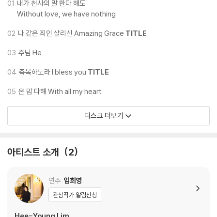
이징스타시 리즈 출신으로 제 47회 이화경향 콩쿠르를 비롯한 유수한 국
01
내가 천사의 말 한다 해도
Without love, we have nothing
내 콩쿠르에서 입상하였으며 예원을 빛낸 상을 수상하였다. 예원학교 졸업
후 한국예술종합학교에 예술영재로 만15세에 입학하여 조기로 학사 졸업
02
나 같은 죄인 살리신 Amazing Grace
TITLE
하였고 미국 뉴잉글랜드 음악원 석사 졸업, 프랑스 파리국립고등음악원에
만장일치로 수석 입학, 만장일치로 수석 졸업하였으며 이후 독일 바이마르
03
주님 He
국립음대 최고연주자과정을 졸업하였다.
04
축복하노라 I bless you
TITLE
2008년 소란틴 국제콩쿠르 현악 부문 1위, 이태리IBLA 그랑프리와 프로
05
온 맘 다해 With all my heart
코피예프 특별상, 이마호그 국제 콩쿠르 2위, 미국 시카고 바넷 첼로콩쿠
르 1위와 바흐 특별상, 2009년 워싱턴 국제음악콩쿠르에서 1위, 2010년
디스크 더보기
독일 칼 플레쉬 아카데미에서 라이온즈와 브람스 특별상, 2011년 프랑스
Cziffra재단 콩쿠르 1위, 폴란드 루토슬라브스키 국제첼로콩쿠르에서 3
위로 입상하는 등 다수의 국제콩쿠르에서 입상하였다.
아티스트 소개
2
소니클래시컬에서 발매된 5장의 앨범은 영국 스트라드, 그라모폰, BBC뮤
직매거진 등 해외의 권위있는 언론으로부터호평을 받았으며 영국BBC Ra
연주
임희영
dio 3, Classic fm, 미국 시카고 WFMT, 뉴욕 WKCR, WQXR, 보스턴
관심작가 알림신청
WCRB, 로스앤젤레스 KUSC, 캐나다 CKUW등 각국의 주요 라디오에서
소개되었다.
Hee-Young Lim