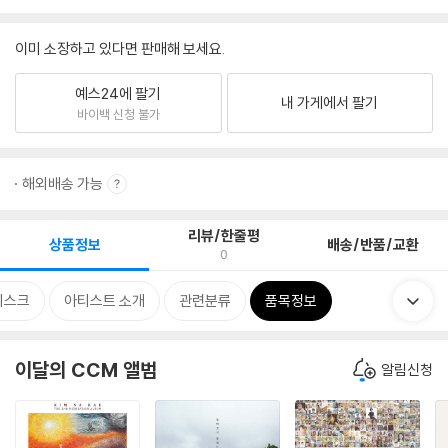
이미 소장하고 있다면 판매해 보세요.
예스24에 팔기
내 가게에서 팔기
바이백 신청 불가
해외배송 가능
리뷰/한줄평
상품정보
배송/반품/교환
0
디스크
아티스트 소개
관련분류
품목정보
이달의 CCM 앨범
알림신청