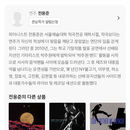
연주
전용준
관심작가 알림신청
피아니스트 전용준은 서울예술대학 작곡전공 재학시절, 작곡보다는
연주가 자신의 적성에 더 맞음을 깨닫고 끊임없는 연단의 길을 걷게
된다. 그러던 중 2010년, 그는 학교 기말작품 발표 공연에서 선배뮤
지션인 기타리스트 박주원에게 발탁되어 '박주원 밴드' 활동을 시작
으로 서서히 음악팬들 사이에 모습을 드러낸다. 그 후 재즈와 대중음
악을 넘나드는 유연성을 기반으로, 몇 년간 NY물고기, 이부영, 허소
영, 장효석, 고찬용, 김현철 등 내로라하는 선배 뮤지션들의 사이드맨
과 대중가수들의 라이브 및 레코딩 세션으로 활동했다.
전용준
의 다른 상품