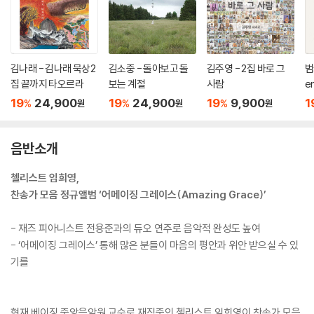
김나래 - 김나래 묵상2
김소중 - 돌아보고 돌
김주영 - 2집 바로 그
범
집 끝까지 타오르라
보는 계절
사람
e
19
24,900
19
24,900
19
9,900
1
%
%
%
원
원
원
음반소개
첼리스트 임희영,
찬송가 모음 정규앨범 ‘어메이징 그레이스(Amazing Grace)’
- 재즈 피아니스트 전용준과의 듀오 연주로 음악적 완성도 높여
- ‘어메이징 그레이스’ 통해 많은 분들이 마음의 평안과 위안 받으실 수 있
기를
현재 베이징 중앙음악원 교수로 재직중인 첼리스트 임희영이 찬송가 모음