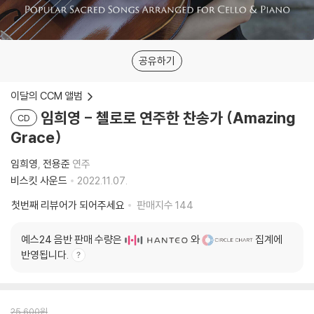
공유하기
이달의 CCM 앨범
임희영 - 첼로로 연주한 찬송가 (Amazing
CD
Grace)
임희영
전용준
연주
비스킷 사운드
2022.11.07.
첫번째 리뷰어가 되어주세요
판매지수
144
예스24 음반 판매 수량은
와
집계에
반영됩니다.
25,600
원