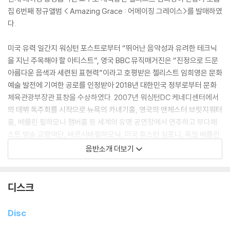
집 6번째 정규앨범 < Amazing Grace : 어메이징 그레이스>를 발매하였
다.
미국 유력 일간지 워싱턴 포스트로부터 “뛰어난 음악성과 유려한 테크닉
을 지닌 주목해야 할 아티스트”, 영국 BBC 뮤직매거진은 “진정으로 드문
아름다운 음색과 세련된 표현력”이라고 호평받은 첼리스트 임희영은 문화
예술 발전에 기여한 공로를 인정받아 2018년 대한민국 정부로부터 문화
체육관광부장관 표창을 수상하였다. 2007년 워싱턴DC 케네디센터에서
의 데뷔 독주회를 시작으로 뉴욕의 카네기홀, 영국의 맨체스터 브릿지워터
홀, 베를린 필하모니 챔버홀 등 세계의 유명 공연장에서 연주하고 부다페
스트 방송 교향악단, 바르샤바필하모닉, 미국 휴스턴 심포니, 독일 베를린
챔버 오케스트라, 자그레브 솔로이스츠, 베이징 심포니, 자카르타 심포니,
음반소개 더보기
스페인 콘체르토 말라가 오케스트라, 카메라타 갈라가 등 해외 유수 오케
스트라 등과 국내에서 통영국제음악제, 서울스프링 페스티벌, KBS교향악
단, 코리안 심포니, 인천시향, 수원시향, 강남심포니등 국내외 유수 오케스
디스크
트라와 협연하며 인지도를 쌓아 왔다.
Disc
일찍이 한국예술종합학교 예비학교에 입학하며 금호영재, 영아티스트, 라