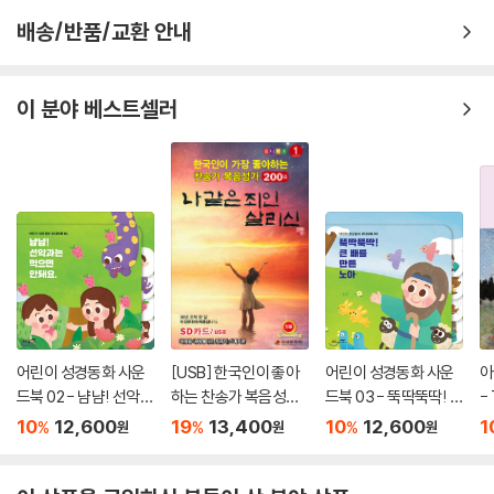
어노인팅 예배캠프 2023 LIVE chapter 2
배송/반품/교환 안내
SONG LIST
1. 주께 나오는 자 He Who Comes (소병찬 작사, 박승규 작곡)
2. 주는 하늘 높이 Lifted High (박기범 작사, 이민성 작곡)
이 분야 베스트셀러
3. 빛으로 비추시네 Shine Your Light (최성애 작사, 조성민 작곡)
4. 어둔 날 다 지나고 After Dark Days (박은총 작사, 작곡)w
5. 나의 하나님 My Lord, My God (박우정 작사, 작곡)
6. 진리 The Truth (강명식 작사, 작곡)
7. 나는 자유해 I Am Free (Jon Egan 작사, 작곡)
8. 주를 앙모하는 자 Wait Upon The Lord (작자미상)
9. 우리의 힘은 The Joy Of The Lord Is Our Strength (강명식 작사,
작곡)
10. 하늘 소망 Overflow (민호기 작사, 작곡)
어린이 성경동화 사운
[USB] 한국인이 좋아
어린이 성경동화 사운
아
CREDIT
드북 02 - 냠냠! 선악과
하는 찬송가 복음성가
드북 03 - 뚝딱뚝딱! 큰
-
는 먹으면 안돼요
200곡 1집 - 나같은 죄
배를 만든 노아
보
10
12,600
19
13,400
10
12,600
1
%
%
%
원
원
원
EXECUTIVEPRODUCER | 박기범
인 살리신 USB
PRODUCER | 박기범
PROJECT MANAGER | 김승빈