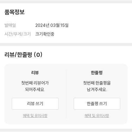
2. 모두 소리쳐 Sing And Shout (Jorge Mhondera, Matt Redman,
Willie Weeks 작사, 작곡)
품목정보
3. 난 주를 기뻐해 I'll Rejoice In The Lord (한상도 박기범 작사, 한상도
작곡)
발매일
2024년 03월 15일
4. 예수 날 위해 이 땅에 오신 주 Jesus The Lord Who Came To Eart
시간/무게/크기
크기확인중
h For Me (주영광 작사, 작곡)
5. 지극히 높으신 주 King Of Kings (Jason Ingram, Scott Ligertwo
od, Brooke Ligertwood 작사, 작곡)
리뷰/한줄평
0
6. 나의 형질이 I Am Yours Always And Forever (박기범 작사, 한경숙
작곡)
리뷰
한줄평
7. 사랑한다 말하시네 He Knows My Suffering (김소현 이명신 작사,작
곡)
첫번째 리뷰어가
첫번째 한줄평을
8. 우리가 넉넉히 이기느니라 More Than Conquerors (조유진 작사,작
되어주세요.
남겨주세요.
곡)
9. 주님 그 사랑 감사해 Thank You For Loving Me (Tommy Walker
리뷰 쓰기
한줄평 쓰기
작사, 작곡)
10. 나 이 길을 걷네 I Walk This Way With Jesus (강슬기 박기범 작사 ,
혜택 및 유의사항
혜택 및 유의사항
박승규 작곡)