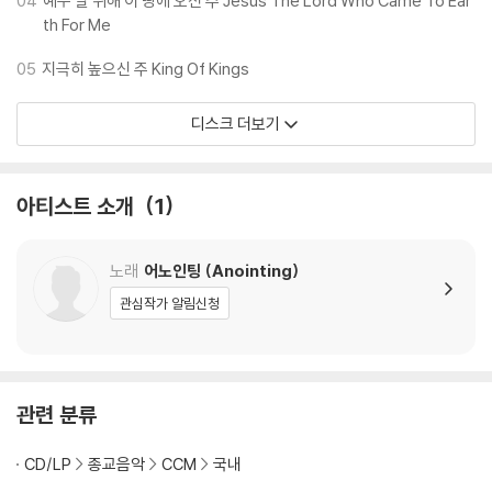
04
예수 날 위해 이 땅에 오신 주 Jesus The Lord Who Came To Ear
th For Me
하고 다시 오실
주님을 신뢰하겠다는 믿음의 고백이 가득한 시간이었습니다.
05
지극히 높으신 주 King Of Kings
‘우리 안에 착한 일을 시작하시고 이루시는 하나님’ 과 함께 했던 그 3일간
디스크 더보기
의 예배 가운데
신중하게 20곡의 음원을 골라 담아 내었습니다. 어노인팅은 이 노래들을
통해 오늘 예배하는
아티스트 소개
1
우리 예배자들의 삶속에서도 그 날과 동일한 감격으로 다가오기를, 그렇게
앨범을 통해
그 날처럼 마음을 드리며 ‘하나님 나라 여행자’로서 예배할 수 있기를 간절
노래
어노인팅 (Anointing)
히 소망합니다.
관심작가 알림신청
2024년 2월 어노인팅
어노인팅 예배캠프 2023 LIVE chapter 1
관련 분류
SONG LIST
1. 감사의 맘으로 문을 열어 Enter His Gates With Thankful Heart (박
CD/LP
종교음악
CCM
국내
기범 작사, 한상도 박승규 작곡)