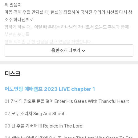
의 말씀이
마음 깊이 우릴 만지실 때, 현실에 좌절하여 굽혀진 우리의 시선을 다시 창
조주 하나님께로
향하게 하실 때... 이럴 때 우리는 하나님의 자녀로서 오늘도 주님과 함께
부르신 푯대를
향해 작지만 큰 한 걸음을 걷고 있음을 확인합니다.
음반소개 더보기
무엇보다 믿음의 성도들과 함께 하나님께서 창조주이시며 구원자 되신다
는 그 영광스러운
사실을 선포하고 외칠 때 우리는 하나님의 임재를 경험하며 약속하신 완성
디스크
의 날,
온전한 모습으로 하늘의 예배에 참여할 소망을 마음 가득 품게 됩니다.
어노인팅 예배캠프 2023 LIVE chapter 1
이런 의미에서 오늘 우리가 드리는 예배는 하나님 나라의 연습이자, 불완
전한 세상에서
01
감사의 맘으로 문을 열어 Enter His Gates With Thankful Heart
완전한 그분의 나라를 미리 앞당겨 살아보는 여행이 됩니다.
02
모두 소리쳐 Sing And Shout
2023년 8월 15일부터 3일간 서울 도림교회에서 열린 [ 어노인팅 예배캠
03
난 주를 기뻐해 I'll Rejoice In The Lord
프 2023 ] 은
이미 오신 예수님의 구원을 마음 다해 선포하면서, 현실의 한계에도 불구