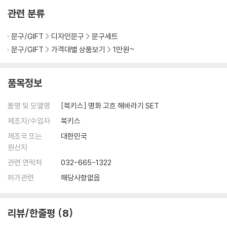
관련 분류
문구/GIFT
디자인문구
문구세트
문구/GIFT
가격대별 상품보기
1만원~
품목정보
품명 및 모델명
[북키스] 명화 고흐 해바라기 SET
제조자/수입자
북키스
제조국 또는
대한민국
원산지
관련 연락처
032-665-1322
허가관련
해당사항없음
리뷰/한줄평
8