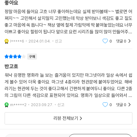
좋아요
정말 마음에 들어요 고흐 너무 좋아하는데요 실제 받아볼때~~ 별로면 어
쩌지~~ 고민해서 살지말지 고민했는데 막상 받아보니 색감도 좋고 질도
좋고 마음에 쏙 듭니다~ 책상 옆에 철제 가림막에 딱 붙여놓았는데요 너무
이쁘고 좋아요 힐링이 됩니다 앞으로 요런 시리즈들 많이 많이 만들어주세
요 감사합니다 해바라기도 구매했고 별이 빛나는 밤에 세트도 구매했답니
l*****6
2024.01.04.
신고
0
댓글
0
다
구매
반고흐
워낙 유명한 명화라 늘 보는 즐거움이 있지만 마그넷이라 일상 속에서 쉽
게 볼수 있어 더욱 좋아요. 마그넷 4종이라 현관문에 붙여두었어요. 해바
라기는 현관에 두는 것이 좋다고해서 간편하게 붙여두니 좋아요. 다른 2종
의 그림이 다른 색감으로 표현되어 있어요. 명화가 일상으로 들어와서 여
기저기 곳곳에 두고 즐길 수 있게 되었네요. 엽서도 선명해서 좋아요.
m*****2
2023.09.27.
신고
0
댓글
0
리뷰 전체보기