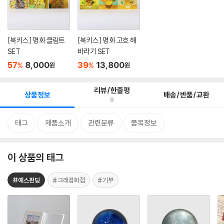
[북키스] 명화 클림트
[북키스] 명화 고흐 해
SET
바라기 SET
57
8,000
39
13,800
%
%
원
원
리뷰/한줄평
상품정보
배송/반품/교환
8
태그
제품소개
관련분류
품목정보
이 상품의 태그
#예스펀딩
#그래잡화점
#기부