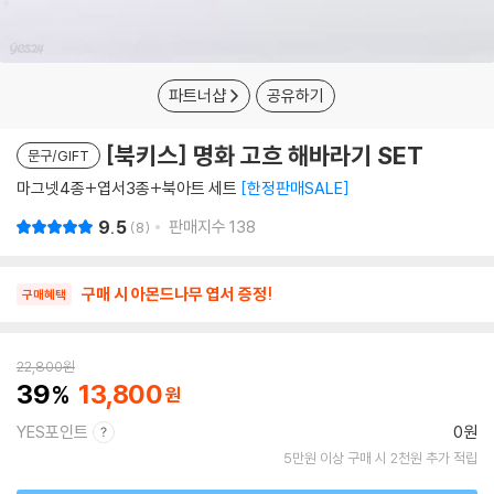
파트너샵
공유하기
[북키스] 명화 고흐 해바라기 SET
문구/GIFT
마그넷4종+엽서3종+북아트 세트
한정판매SALE
9.5
판매지수
138
8
구매 시 아몬드나무 엽서 증정!
구매혜택
22,800
원
39
13,800
YES포인트
0원
5만원 이상 구매 시 2천원 추가 적립