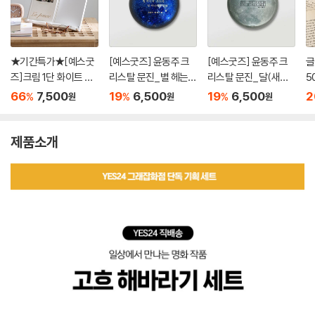
★기간특가★[예스굿
[예스굿즈] 윤동주 크
[예스굿즈] 윤동주 크
글
즈]크림 1단 화이트 독
리스탈 문진_별 헤는
리스탈 문진_달(새로
5
서대 300 책받침대 휴
밤(무게 280g)
운 길)(무게 280g)
북
66
7,500
19
6,500
19
6,500
2
%
%
%
원
원
원
대용 독서대
Ed
제품소개