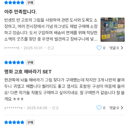
구매
아주 만족합니다.
빈센트 반 고흐의 그림을 사랑하여 관련 도서와 도록도 소
장하고, 여러 전시장에서 기념 마그넷도 제법 구매해 소장
하고 있습니다. 도서 구입하며 배송비 면제를 위해 적당한
소액의 굿즈를 찾던 중 우연히 발견하고 장바구니에 넣었
었는데, 실물을 보니 가성비 좋아 더 만족스럽습니다. 기
l******6
2025.10.01.
신고
0
댓글
0
회되는 대로 다른 버전도 구매의향 있습니다.
구매
명화 고흐 해바라기 SET
현관쪽에 놔둘 해바라기 그림 찾다가 구매했는데 작지만 3개 나란히 붙여
두니 귀엽고 예쁩니다.퀄리티도 좋고 엽서도 포함된 구성이 마음에 들어
요!.다른 작가들 작품도 구매하고 싶어지네요..잘 구매한거 같습니다.잘 쓸
게요.ㅎㅎㅎ
s*******e
2025.04.09.
신고
0
댓글
0
구매