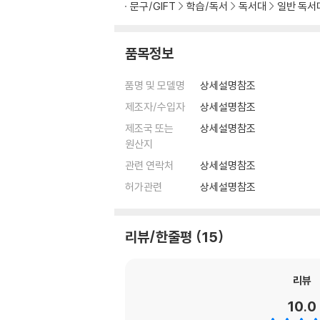
문구/GIFT
학습/독서
독서대
일반 독서
품목정보
품명 및 모델명
상세설명참조
제조자/수입자
상세설명참조
제조국 또는
상세설명참조
원산지
관련 연락처
상세설명참조
허가관련
상세설명참조
리뷰/한줄평
15
리뷰
10.0