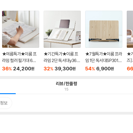
★여름특가★이룸 프
★기간특가★이룸 프
★7월특가★이룸 프라
★
라임 컬러 필기대 6종
라임 2단 독서대y360
임 1단 독서대SP301
즈]
택1
슬라이...
책받침...
서대 
36
24,200
32
39,300
54
6,900
6
%
%
%
원
원
원
리뷰/한줄평
15
정보