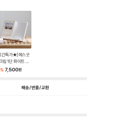
기간특가★[예스굿
크림 1단 화이트 독
...
6
7,500
%
원
배송/반품/교환