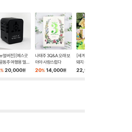
뉴얼버전][예스굿
나태주 3Q&A 오래 보
[세계명작 set①] 아기
[예스2
윤동주 여행용 멀티
아야 사랑스럽다
돼지 삼형제, 잭과 콩나
반짝반짝
터 플러그 USB 4
무, 피노키오 / 독후활
서링
8
20,000
20
14,000
22,900
26
1
%
%
%
원
원
원
트 고속충전
동 만들기키트