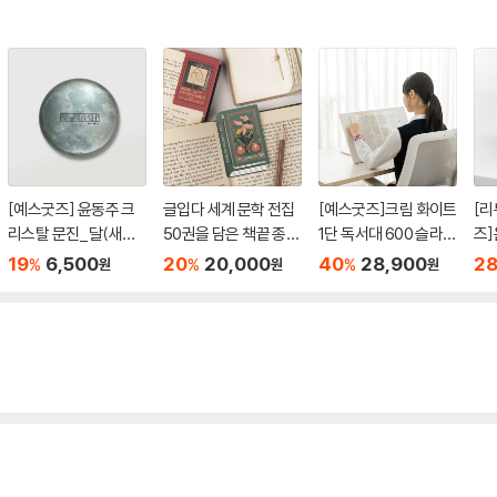
[예스굿즈] 윤동주 크
글입다 세계 문학 전집
[예스굿즈]크림 화이트
[리
리스탈 문진_달(새로
50권을 담은 책끝 종이
1단 독서대 600 슬라이
즈]
운 길)(무게 280g)
북마크 책갈피 Reader
드 책받침대
어댑
19
6,500
20
20,000
40
28,900
2
%
%
%
원
원
원
Edition
포