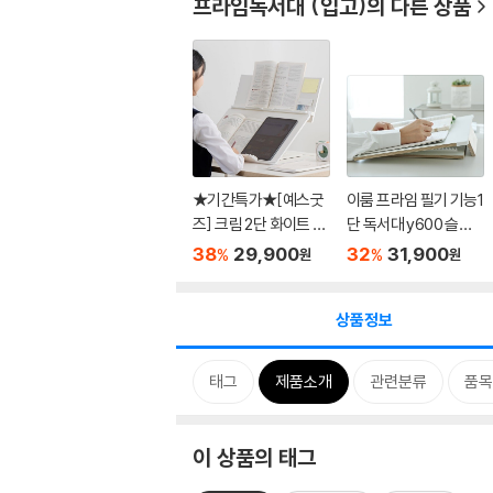
프라임독서대 (입고)
의 다른 상품
★기간특가★[예스굿
이룸 프라임 필기 기능1
즈] 크림 2단 화이트 독
단 독서대 y600 슬라
서대
이드...
38
29,900
32
31,900
%
%
원
원
상품정보
태그
제품소개
관련분류
품목
이 상품의 태그