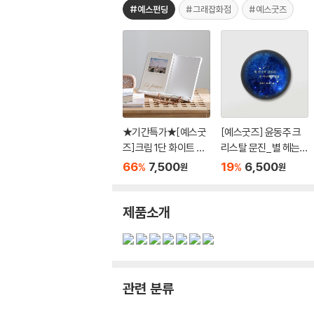
#예스펀딩
#그래잡화점
#예스굿즈
★기간특가★[예스굿
[예스굿즈] 윤동주 크
즈]크림 1단 화이트 독
리스탈 문진_별 헤는
서대 300 책받침대 휴
밤(무게 280g)
66
7,500
19
6,500
%
%
원
원
대용 독서대
제품소개
관련 분류