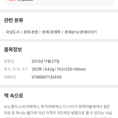
C h a p t e rㆍ5 뉴노멀 시대의 생존법
경제 기사, 냉정한 눈으로 파헤쳐라
관련 분류
지구촌 양대 시장에 불어 닥친 찬바람
투자의 정석, 더 이상 통하지 않는다
국내도서
경제 경영
경제/경제학
경제상식/경제이야기
뉴노멀, 풀리지 않는 불균형
중앙은행, 구원투수인가 잠재 폭탄인가?
부익부 빈인빈, 경제적 불평등의 심화
품목정보
개방에서 다시 보호주의로
발행일
2013년 11월 27일
부 록 나의 생존 전략
쪽수, 무게, 크기
352쪽 | 642g | 153*225*30mm
ISBN13
9788997132409
잘못 알고 있는 경제 상식 7
1 환율이 한 가지 수치라는 생각은 오해 / 2 금융회사가 인심 쓸 때는 바짝
긴장하라 / 3 마이너스 통장, 한도 높다고 자랑마라 / 4 같은 펀드, 어디서
책 속으로
가입하든 수익률도 같을까 / 5 역외 펀드, 환헤지해도 환리스크 사라지지
않는다 / 6 보험 해약금, 만기 환급금의 불편한 진실 / 7 종신보험의 연금
뉴노멀이 소비자에게나, 투자자에게나, 더 나아가 정책자들에게나 힘든
특약, 써먹으면 안 되는 이유
이유 중 하나는 물가와 자산 가격이 극단적인 방향으로 튈 수 있다는 사실