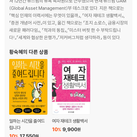
쳐 12년간 뉴스핌의 뉴욕 특파원으로 근무했으며 현재 뉴스핌 GAM
C h a p t e rㆍ3 새로운 상식
(Global Asset Management)부 데스크로 있다. 지은 책으로는
양적 완화란 무엇인가
『핵심 인재의 이력서에는 무엇이 있을까』, 『여자 재테크 생활백서』,
국가 채무 조정은 어떻게 하나
『증권 개념어 사전』이 있고, 옮긴 책으로는 『조지 소로스, 금융시장의
흔들리는 피아트 머니
새로운 패러다임』, 『적과의 동침』,『미스터 버핏 한 수 부탁드립니
유동성 함정에 빠진 선진국 경제
다!』『세계와 협상한 은행가』『저커버그처럼 생각하라』 등이 있다.
레버리지와 디레버리징, 부러진 지렛대에 추락하는 경제
경기 부양책에서 엿보이는 폰지식 속임수
황숙혜
의 다른 상품
비전통적 통화정책 드라마의 결말은?
C h a p t e rㆍ4 포스트 위기 시대와 나
사라진 보호망, 어디에도 안전지대는 없다
무너진 인구 피라미드, 경제의 밑바탕이 흔들린다
실패한 정책, 끝나지 않은 고통
유로존 출범, 처음부터 실수였나
국경을 넘는 불행, 위기의 끝은 어디인가
부지불식간에 내 숨통을 조이는 국가 부채
일하는 시간을 줄여드
여자 재테크 생활백서
현 위기의 주범은 펀더멘털보다 심리
립니다
10
9,900
%
원
뉴노멀 시대, 기대해서는 안 될 네 가지
10
17,550
%
원