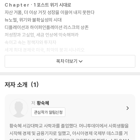
C h a p t e rㆍ1 포스트 위기 시대로
자산 거품, 더 이상 거짓 성장을 이끌어 내지 못한다
뉴노멀, 위기와 불확실성의 시대
디플레이션과 하이퍼인플레이션 리스크의 상존
저성장과 고실업, 세금 인상에 익숙해져라
속이고 속는 정책자와 투자자
세계 최대 경제국 미국, 최악의 붕괴 시나리오
부채 수건돌리기, 세계 경제가 무너진다
목차 더보기
유로존, 끝나지 않은 금융 위기
C h a p t e rㆍ2 폐기된 상식
저자 소개
1
채권, 안전자산 아닌 위험자산
시장경제와 보이지 않는 손
주식시장은 경제의 거울?
저
황숙혜
통화 공급을 늘리면 인플레이션이 상승한다?
관심작가 알림신청
이머징마켓의 동반 침몰
투자은행과 헤지펀드는 스마트머니?
황숙혜 서강대학교 사학과를 졸업했다. 머니투데이에서 사회생활을
땅은 사람을 속이지 않는다?
시작해 경제 및 금융기자로 일했고, 아시아경제 국제부 데스크를 거