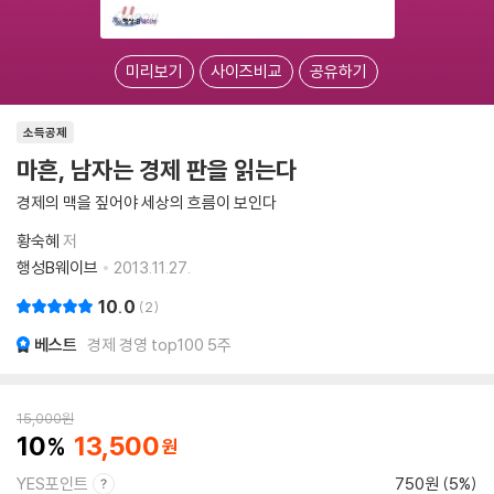
미리보기
사이즈비교
공유하기
소득공제
마흔, 남자는 경제 판을 읽는다
경제의 맥을 짚어야 세상의 흐름이 보인다
황숙혜
저
행성B웨이브
2013.11.27.
10.0
2
베스트
경제 경영 top100 5주
15,000
원
10
13,500
YES포인트
750원 (5%)