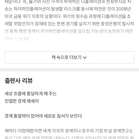
때문이다. 즉, 물가와 자산 가격이 하락하는 디플레이션과 천정부지로 치
포스트 위기 시대의 투자 노하우 8
솟는 하이퍼인플레이션이 발생할 리스크를 동시에 떠안은 것이 2008년
1 주식과 펀드, 어떻게 다를까 / 2 펀드 가입은 투자의 시작, 당신의 펀드를
미국 금융 위기 이후의 상황이다. 위기의 뒷수습 과정에 디플레이션을 초
케어하라 / 3 손실 난 펀드, 증여하면 어떨까 / 4 채권 투자, 용어만 알면
래할 위험인자가 잠재돼 있는 한편 경기를 살리기 위한 중앙은행의 필사적
어렵지 않다 / 5 ‘안전 자산’ 채권에도 리스크 있다 / 6 기업 재무제표에 눈
인 통화 팽창 정책이 하이퍼인플레이션을 일으킬 가능성이 농후하기 때문
을 떠라 / 7 기업의 수익성과 자금력, 배당에 주목하라 / 8 주식 투자가 두
이다.---p.28
려울 때는 주식 같은 펀드 ‘ETF’
상황이 이런데 정부는 무슨 돈으로 파산 위기의 금융 회사를 구해 냈을까.
포스트 위기 시대의 자금 조달 노하우 6
책 속으로 더보기
국민의 혈세라고 쉽게 생각할 수 있지만 실상 그렇지 않다. 일정 부분 세금
1 빚, 꼭 내야 할 때 꼭 알아야 하는 상식 / 2 대졸자 10명 중 7명 ‘빚더미’,
이 투입되기도 했지만 재정 적자에 허덕이는 정부가 세수로 구제금융 자금
대출 요령은? / 3 사채는 덫, 서민 돕는 대출 상품은? / 4 최후의 보루, 개
을 충당하는 것은 현실적으로 가능하지 않다. 이럴 때 정부가 쉽게 택하는
인 파산제도와 개인 워크아웃 / 5 보증, 꼭 서야 한다면 리스크를 최소화하
출판사 리뷰
방법은 국채 발행이다. 금융 위기 이후 미국과 유럽 정부는 이런 방법으로
라 / 6 창업 자금, 어디서 구할까
자금을 조달했다. 이렇게 공급한 유동성으로 금융권의 부채가 해결된 것처
세상 흐름에 통달하게 해 주는
럼 보이지만 정부의 국채 발행과 구제금융이라는 과정을 거치며 고스란히
친절한 경제 에세이
포스트 위기 시대의 생활금융 노하우 9
정부의 빚으로 탈바꿈한 셈이다. 가계도 마찬가지다. 2007년 이후 디레버
1 돈 관리 첫걸음 가계부, 어떻게 쓸까 / 2 똑소리 나는 신용 관리, 나의 경
리징을 통해 가계 빚이 줄어드는 사이 정부의 빚이 늘어난 추이에서도 민
경제 통찰력이 있어야 새로운 질서가 보인다
제 등급은? / 3 세금우대저축, 아는 만큼 더 번다 / 4 은퇴 준비, 아무리 빨
간 부채가 정부의 손으로 옮겨 간 정황이 확인된다.---p.57
라도 지나치지 않다 / 5 내 연봉 지키는 재정 안정 수칙 / 6 같은 듯 다른 변
해마다 이맘때쯤이면 세계 각국의 경제지나 유수의 기업 부설 경제연구소
액보험과 유니버셜 / 7 개인연금, ‘환승’ 체크포인트는? / 8 노후 재정의
브릭스 가운데 원자재 강국으로 꼽히는 러시아와 브라질 역시 예전 같지
들이 다음 해의 경제 전망을 내놓는다. 다행히 2014년도의 경제 전망은 밝
최후 보루, 퇴직금과 퇴직연금 / 9 세금, 아는 만큼 내 재산 지킨다