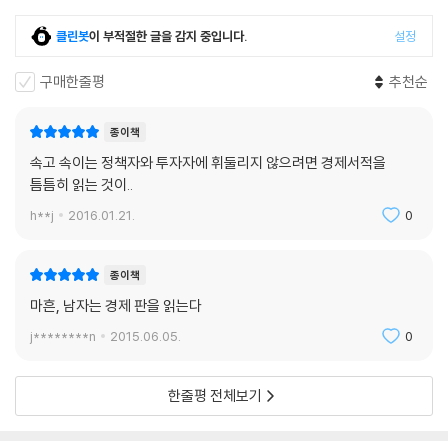
변화된 경제의 흐름을 이해하지 못하는 사람들은 자산 관리를 비롯한 모든
보긴 어렵다. 이 역시 구멍 뚫린 기존 제도를 영악하게 이용한 것일 뿐이다.
측면에서 갈팡질팡 할 수밖에 없는 상황에 놓이게 된 것이다.
클린봇
이 부적절한 글을 감지 중입니다.
설정
쓰러지는 자본주의 체제를 일으켜 세우기 위해 정책자들이 동원한 카드는
세계 경제는 지금, 아이러니하게도 회복의 시대와 포스트 위기의 시대를
자본주의의 뼈대에 해당하는 통화 시스템을 무너뜨리는 아이러니를 연출
동시에 맞고 있다. 지구촌 곳곳의 지표가 나아진 경제 현실을 대변하는 한
구매한줄평
추천순
하고 있다.---p.125
편 침체와 위기가 돌발할 리스크 또한 크게 높아졌다. 이처럼 기존의 질서
와 메커니즘이 작동하지 않는 새로운 세상에서 꼭 필요한 것이 바로 경제
종이책
이 같은 미국 사회에서 크고 작은 사회복지가 줄어들거나 사라지고 있다.
의 흐름을 읽는 일이다. 세계 경제의 흐름을 이해하는 문제는 개인의 재테
속고 속이는 정책자와 투자자에 휘둘리지 않으려면 경제서적을
특히 고령자와 소외계층에게 주어지는 각종 혜택이 가장 먼저 축소될 것으
크부터 장기적인 계획을 설계하는 일까지 깊이 맞물려 있기 때문이다.
틈틈히 읽는 것이..
로 보인다. 실제로 미국 공화당 하원이 9월 저소득층에게 급식을 지원하기
위한 제도인 소위 ‘푸드 스탬프’ 예산을 줄이는 방안을 승인하는 등 복지 혜
h**j
2016.01.21.
0
경제 흐름이 나의 미래와 행복을 좌우한다
택 축소는 가시화되기 시작했다. 미국뿐 아니라 부채가 한계 수위에 이른
국가라면 어느 곳이나 피할 수 없는 수순이다. 물론 세금을 인상해 세수를
세상이 이전과 달라졌다는 것은 기회가 생김과 동시에 리스크가 더욱 커졌
종이책
늘려 필요한 재정을 충당하는 것이 이상적인 방법이다. 실제로 미국 의회
다는 사실을 의미한다. 미국과 유로존 정책자들은 과거 금융 위기나 경기
마흔, 남자는 경제 판을 읽는다
는 2013년 초 세금 인상을 단행했지만, 늘어나는 세수는 필요한 지출을 채
침체가 닥쳤을 때 그랬던 것처럼 이번에도 성장 궤도로 복귀하기 위해 동
우기엔 역부족이었다.---p.157
j********n
2015.06.05.
0
원했던 예전의 부양책들을 동원해 탈선한 경제를 제자리로 돌려놓겠다는
계산이었다. 하지만 그들의 바람과는 달리 너무나 달라진 세상에서 이미
일례로, 미국 언론을 포함한 주요 외신은 미국의 소비가 늘어나면 경기 회
구시대의 유물이 되어 버린 정책들은 실효를 거두지 못했다. 늘 다니던 길
한줄평 전체보기
복의 신호로 해석한다며 긍정적인 목소리로 보도한다. 미국 국내총생산의
이 끊어지거나 전혀 다른 곳으로 통하는 상황이 곳곳에서 벌어지고 있는
70%를 차지하는 소비가 늘어나야 성장률이 높아지기 때문에 소비를 부추
것이다.