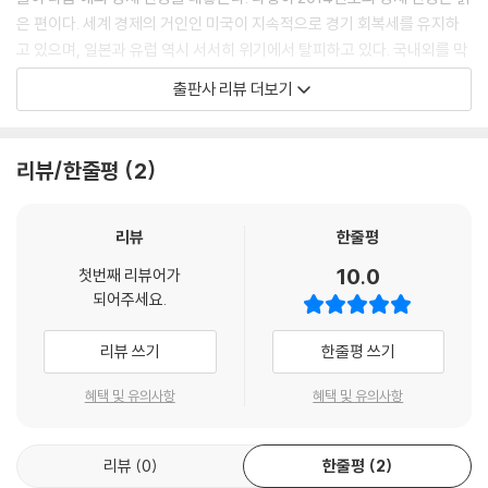
않다. 미국과 유럽의 건설 경기가 무너지면서 원자재 수요가 급감해 위기
은 편이다. 세계 경제의 거인인 미국이 지속적으로 경기 회복세를 유지하
이전의 경기 활황이 되살아날 것으로 기대하기는 어려워 보인다. 블라디미
고 있으며, 일본과 유럽 역시 서서히 위기에서 탈피하고 있다. 국내외를 막
르 푸틴(Vladimir Putin) 러시아 대통령은 2013년 6월 러시아의 경제가
론하고 모든 경제 지표들이 세계 경제가 성장세로 돌아설 것을 예고하고,
출판사 리뷰 더보기
과거와 구조적으로 달라지고 있다는 말로 이 같은 상황을 인정했다. 미국
2014년이 ‘회복의 시대’로의 첫걸음이 될 것이라는 희망을 전한다.
이 양적 완화를 종료하겠다는 뜻을 밝히면서 유동성이 썰물처럼 빠져나가
하지만 이 시대의 경제 주체라고 할 수 있는 대한민국의 40대 남성들이 느
는 데다 중국의 성장세가 둔화될 것이라는 데 의견이 모아지면서 원자재
끼는 체감 경기는 그리 밝지 않을 것이다. 그도 그럴 것이 2008년 9월 리
리뷰/한줄평
2
가격이 급격히 하락하자 과거와 같이 원자재에 의존해 영화를 누릴 수 없
먼 브라더스의 파산으로 본격화된 미국 금융 위기와 2010년 수면 위로 떠
게 됐다는 의미로 풀이된다. 중국의 성장세가 둔화된 파장은 러시아 외에
오른 유로존의 부채 위기가 세계 경제를 과거에 한 번도 경험하지 못한 상
도 브라질과 호주, 뉴질랜드까지 원자재 의존도가 높은 국가에 광범위하게
황으로 이끌었기 때문이다. 미국과 유로존이 메가톤급 위기를 겪는 사이
리뷰
한줄평
확산될 전망이다---p.92
세계 경제의 DNA는 형질 변형을 일으켰다. 고실업과 불완전 고용, 극심한
10.0
첫번째 리뷰어가
저성장과 인플레이션 둔화가 고질화되었고, 이에 따라 미국과 유로존 정책
되어주세요.
괴담의 현실화 여부를 떠나 상당히 진지한 수준에서 투자가들 사이에 이런
자들이 경기 회복을 목표로 내놓은 비전통적인 팽창적 통화정책의 경기 부
이야기가 화제를 모았다는 사실은 기존 통화 체제의 근간이 허술하기 이를
양력은 일찌감치 그 한계를 드러내고 말았다. 미국, 유럽, 일본 등 주요 선
리뷰 쓰기
한줄평 쓰기
데 없다는 것을 보여 준다. 주화 제작에 따라 달러화의 입지가 약화되는 것
진국이 실시한 위기 진화 대책에 일제히 ‘비전통적’ 또는 ‘전례 없는’이라는
이나 미국 정부의 이미지가 악화되는 것은 둘째 문제다. 적법성에 문제가
수식어가 붙은 것은 그만큼 리먼 사태 이후의 위기가 과거와는 차원이 다
혜택 및 유의사항
혜택 및 유의사항
없다는 주장이 옳다고 해서 이를 정당하다고 볼 수는 없는 문제다. 오히려
른 파괴력을 지녔음을 보여 준다. 국가적 차원의 정책들도 예측을 빗나가
법망의 허술함에 경각심을 갖고, 소 잃기 전에 외양간 고치자는 자세를 보
는 판에 개인이 알고 있던 정보와 경제 지식들이 유용할 리 만무하니, 아무
였어야 마땅했다.
리뷰
0
한줄평
2
리 경제가 나아진다는 뉴스가 나와도 개인들은 혼란스럽기만 할 뿐이다.
사실 연방준비제도의 양적 완화 역시 법적 정당성이 뒷받침되는 해법으로