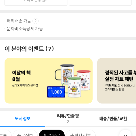
해외배송 가능
문화비소득공제 가능
이 분야의 이벤트
7
리뷰/한줄평
도서정보
배송/반품/교환
2
분류
품목정보
책 속으로
출판사 리뷰