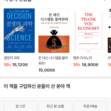
남 노른자위와 천당 아래라는 분당 등 불패 신화의 본거지까지 퍼져 나갔
사전 채무 조정을 신청하려면 일정한 요건이 충족돼야 한다. 연체 기간이
다. 국경 밖에서 일어나는 일이라 우리와는 상관없을 것 같지만 결코 남의
31일 이상 90일 미만이어야 하고, 2개 이상 금융 회사에 진 빚이 5억 원 이
일이 아닌 것이다. 정밀하게 얽혀 있는 금융 시스템을 타고 외풍이 직간접
하일 때 가능하다. 또 부채 상환율이 30%를 넘어야 한다. 이 요건이 충족
적으로 불어 닥치는 것은 물론, 수출을 포함한 실물 경기가 세계 경제의 흐
되면 예적금과 보험, 주식, 부동산 등 보유 자산이 6억 원 미만인 경우에 한
름과 긴밀하게 얽혀 있기 때문이다. 국내 아파트 값이 좀처럼 오르지 않는
해 사전 채무 조정을 진행할 수 있다. 채무 조정의 골자는 만기 연장과 이자
것이나 기업이 채용을 꺼리고 감원이나 희망퇴직을 실시하는 것 역시 이
감면이다. 무담보 채무의 경우 최장 10년, 담보 채무의 경우 최장 20년까
같은 거시적 관점에서 이해해야 한다.
지 만기를 연장할 수 있다. 이자는 약정된 이자율이 5%를 넘어서는 경우에
한해 통상 30%를 감면해 준다. 채무 원금은 감면되지 않는다.
세계 경제의 핫이슈부터 개인의 생존전략까지
결정의 과학
돈 대신 시스템을 물려
땡큐 이코노미
부
---p.308
줘라!
10
15,120
10
18,900
1
%
%
금융 위기 이후 자산 시장을 지켜본 사람이라면 이미 알아차렸거나 경험했
원
원
15,000
원
겠지만 투자 리스크는 과거에 비해 더욱 높아지고, 자금을 운용하는 일은
더욱 어려워졌다. 거시경제의 구조적 문제가 풀리지 않은 데 따른 불확실
성과 리스크가 대표적인 위험자산인 주식은 물론이고 채권과 원자재, 부동
이 책을 구입하신 분들이 산 분야 책
산까지 자산 시장의 변동성을 높이고 가격 전망을 어렵게 하기 때문이다.
하지만 전례 없는 저금리 상황에 투자에서 아예 손을 뗀다는 것은 생각하
기 어려운 일이다. 자산을 운용하는 데 있어 좀 더 똑똑해져야 하는 이유다.
로그인
최근 본 상품
주문/배송
이 책은 경기가 호황이든 불황이든, 위기 이전이든 이후든 개인들은 자산