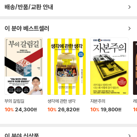
기는 데 혈안이 된 정책자들의 시각을 언론이 여과 없이 전달하는 셈이다.
채권이 안전자산이라는 말은 위기 이전 교과서에서나 통하던 말이다. 주식
배송/반품/교환 안내
미국의 금융 위기가 버는 것보다 많이 쓰는 데서 비롯됐고, 눈덩이처럼 쌓
시장이 거시경제의 거울이라고 하면 이제 세상 물정 모르는 사람으로 취급
인 가계 빚과 바닥권을 맴도는 저축률이 여전히 개선되지 않고 있다는 점
받는다. 선진국을 앞지를 것으로 기대를 모았던 이머징마켓은 부상하다 가
을 직시하는 독자라면 해당 기사가 잘못된 시선을 바탕으로 한다는 사실에
라앉고 말았다. 이미 세상이 달라졌는데 과거의 메커니즘에서 벗어나지 못
이 분야 베스트셀러
생각에 미쳐야 한다. 바야흐로 뉴노멀 시대다. 과거의 상식이나 통념이 적
한다면 크고 작은 일에서 생각했던 것과 다른 결과를 얻기 십상이다. 우리
용되지 않는 부분이 많아졌다. 정보의 홍수와 함께 미디어를 비판적으로,
가 피부로 생생하게 느끼지는 못하더라도 이러한 이례적인 세계 시장의 판
삐딱하게 봐야 하는 또 다른 이유다.---p.206
도 변화에 따라 국내 상황도 급격하게 변화하기 시작했다.
주택 거품이 터지면서 미국과 영국, 스페인의 경제가 벼랑 끝에 몰렸을 때,
가입한 펀드에 계속 투자할지 여부를 판단하는 기준이 단기적인 시장 상황
말 그대로 남의 일일 뿐 강남이나 수도권 신도시에 아파트를 가진 이들에
이나 수익률이어서는 곤란하다. 펀드 투자자가 일정 기간마다 점검해야 하
게도 해당되는 일이라는 경각심은 찾기 힘들었다. 태산처럼 높던 집값이
는 것은 따로 있다. 먼저, 펀드 수탁액 추이다. 가입한 펀드의 수탁액에 갑
일순간 무섭게 바닥으로 내리꽂히는 현장을 남의 집 불구경 하듯 안타까운
작스럽게 변화가 발생하지 않았는지 살펴야 한다. 수탁액이 급격하게 늘어
심정으로 바라보기만 했지, 타산지석으로 삼자는 움직임은 거의 없었다.
나거나 줄어들 경우 문제가 발생할 수 있기 때문이다. 수탁액이 단기간에
선진국의 부동산 침체를 세계 자산 시장의 굵직한 트렌드로 본 것이 아니
급증할 때는 대규모 기관 자금이 들어왔을 가능성을 생각해 봐야 한다. 반
라, 일부 해외 시장의 운 나쁜 사례에 불과하다는 생각이 지배적이었기 때
부의 갈림길
생각에 관한 생각
자본주의
레
대로 수탁액이 급감한 경우에도 이유가 무엇인지 운용사에 문의해 보는 것
문이다.
10
24,300
10
26,820
10
19,800
1
%
%
%
원
원
원
이 좋다. 펀드에서 대량 환매 사태가 일어나면 매니저는 보유 종목을 매도
하지만 이는 너무 안이한 생각이었음이 여실히 드러났다. 고점 대비 60%
해야 하는데, 이로 인해 남은 가입자들이 불이익을 받을 수 있다. 이 때문에
이상 떨어지는 극단적인 자산 붕괴까지는 아니지만, 시차를 두고 국내 시
주기적으로 수탁액을 점검해 상황이 악화되기 전에 미리 대처해야 한다.--
장에도 부동산 한파가 밀어닥쳤다. 사실 경기 북부 수도권 아파트 시장은
-p.272
이 분야 신상품
뉴타운 분양이 시작될 무렵 이미 찬바람이 불기 시작했다. 이 찬바람은 강