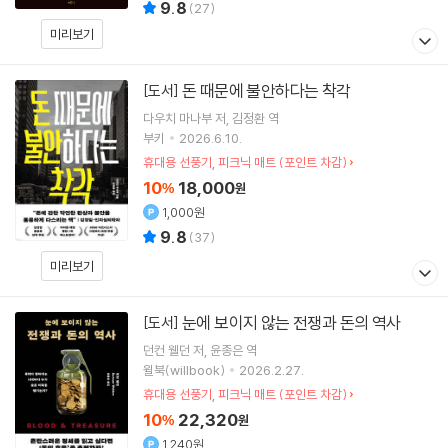
9.8
(
27
)
미리보기
돈 때문에 불안하다는 착각
[도서]
다우치 마나부
저
김정환
역
부키
2026.6.10.
휴대용 선풍기, 피크닉 매트 (포인트 차감)
10
18,000
%
원
1,000원
9.8
(
37
)
미리보기
눈에 보이지 않는 전쟁과 돈의 역사
[도서]
던컨 웰던
저
윤종은
역
윌북(willbook)
2026.2.27.
휴대용 선풍기, 피크닉 매트 (포인트 차감)
10
22,320
%
원
1,240원