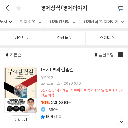
경제상식/경제이야기
도서
경제 경영
경제/경제학
경제상식/경제이야기
베스트
신상품
스테디
기본순
품절포함
부의 갈림길
[도서]
오건영
저
포레스트북스
2026.6.10.
[경제경영/자기계발] 제로퍼제로 독서대/스틸 펜트레이 (포
인트 차감)
10
24,300
%
원
1,350원
9.6
(
110
)
미리보기