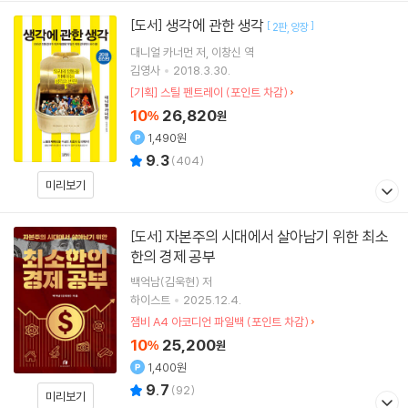
생각에 관한 생각
[도서]
[
]
2판
양장
대니얼 카너먼
저
이창신
역
김영사
2018.3.30.
[기획] 스틸 펜트레이 (포인트 차감)
10
26,820
%
원
1,490원
9.3
(
404
)
미리보기
자본주의 시대에서 살아남기 위한 최소
[도서]
한의 경제 공부
백억남(김욱현)
저
하이스트
2025.12.4.
잼비 A4 아코디언 파일백 (포인트 차감)
10
25,200
%
원
1,400원
9.7
(
92
)
미리보기