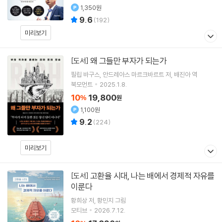
1,350원
9.6
(
192
)
미리보기
왜 그들만 부자가 되는가
[도서]
필립 바구스
안드레아스 마르크바르트
저
배진아
역
북모먼트
2025.1.8.
10
19,800
%
원
1,100원
9.2
(
224
)
미리보기
고환율 시대, 나는 배에서 경제적 자유를
[도서]
이룬다
황희상
저
황민지
그림
모티브
2026.7.12.