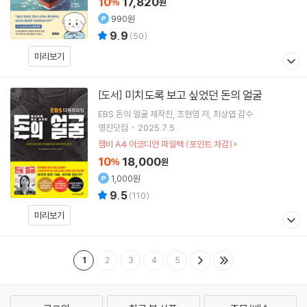
10
17,820
%
원
990원
9.9
(
50
)
미리보기
미치도록 보고 싶었던 돈의 얼굴
[도서]
EBS 돈의 얼굴 제작진
조현영
저
최상엽
감수
영진닷컴
2025.7.5.
잼비 A4 아코디언 파일백 (포인트 차감)
10
18,000
%
원
1,000원
9.5
(
110
)
미리보기
1
2
3
4
5