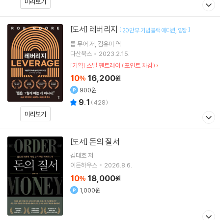
미리보기
레버리지
[도서]
[
]
20만 부 기념 블랙 에디션
양장
롭 무어
저
김유미
역
다산북스
2023.2.15.
[기획] 스틸 펜트레이 (포인트 차감)
10
16,200
%
원
900원
9.1
(
428
)
미리보기
돈의 질서
[도서]
김대호
저
이든하우스
2026.8.6.
10
18,000
%
원
1,000원