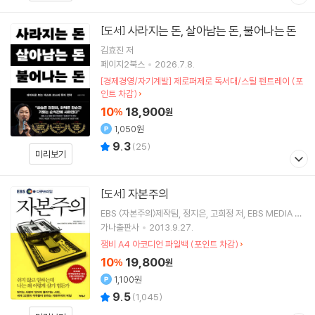
사라지는 돈, 살아남는 돈, 불어나는 돈
[도서]
김효진
저
페이지2북스
2026.7.8.
[경제경영/자기계발] 제로퍼제로 독서대/스틸 펜트레이 (포
인트 차감)
10
18,900
%
원
1,050원
9.3
(
25
)
미리보기
자본주의
[도서]
EBS 〈자본주의〉제작팀
정지은
고희정
저
EBS MEDIA
기
획
가나출판사
2013.9.27.
잼비 A4 아코디언 파일백 (포인트 차감)
10
19,800
%
원
1,100원
9.5
(
1,045
)