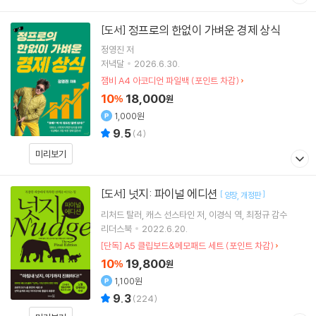
정프로의 한없이 가벼운 경제 상식
[도서]
정영진
저
저녁달
2026.6.30.
잼비 A4 아코디언 파일백 (포인트 차감)
10
18,000
%
원
1,000원
9.5
(
4
)
미리보기
넛지: 파이널 에디션
[도서]
[
]
양장
개정판
리처드 탈러
캐스 선스타인
저
이경식
역
최정규
감수
리더스북
2022.6.20.
[단독] A5 클립보드&메모패드 세트 (포인트 차감)
10
19,800
%
원
1,100원
9.3
(
224
)