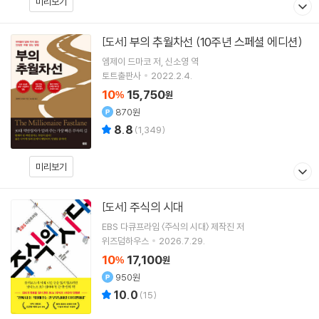
미리보기
부의 추월차선 (10주년 스페셜 에디션)
[도서]
엠제이 드마코
저
신소영
역
토트출판사
2022.2.4.
10
15,750
%
원
870원
8.8
(
1,349
)
미리보기
주식의 시대
[도서]
EBS 다큐프라임 〈주식의 시대〉 제작진
저
위즈덤하우스
2026.7.29.
10
17,100
%
원
950원
10.0
(
15
)