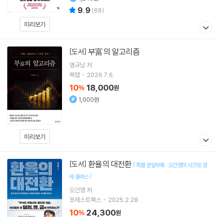
9.9
(
69
)
미리보기
부富의 알고리즘
[도서]
염규남
저
북랩
2026.7.6.
10
18,000
%
원
1,000원
미리보기
환율의 대전환
[도서]
[
특별 권말부록 : 오건영의 시크릿 경
]
제 클래스
오건영
저
포레스트북스
2025.2.28.
10
24,300
%
원