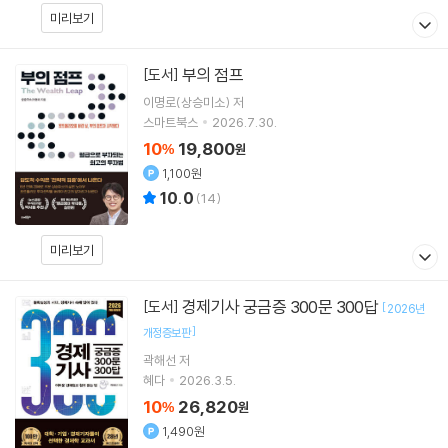
미리보기
부의 점프
[도서]
이명로(상승미소)
저
스마트북스
2026.7.30.
10
19,800
%
원
1,100원
10.0
(
14
)
미리보기
경제기사 궁금증 300문 300답
[도서]
[
2026년
]
개정증보판
곽해선
저
혜다
2026.3.5.
10
26,820
%
원
1,490원