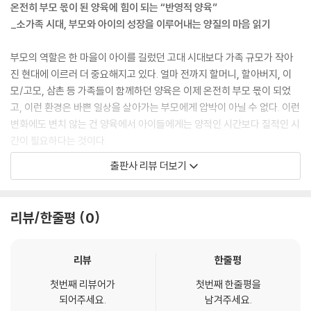
온전히 부모 몫이 된 양육에 힘이 되는 “반영적 양육”
_소가족 시대, 부모와 아이의 성장을 이루어내는 양질의 마음 읽기
부모의 역할은 한 마을이 아이를 길렀던 고대 시대보다 가족 규모가 작아
진 현대에 이르러 더 중요해지고 있다. 얼마 전까지 할머니, 할아버지, 이
모/고모, 삼촌 등 가족들이 함께하던 양육은 이제 온전히 부모 몫이 되었
고, 이런 환경은 바쁜 일상을 살아가는 부모에게 압박이 아닐 수 없다. 이런
변화에도 변치 않는 건 양육에서 아이들에게는 양적인 시간보다 질적인 시
간이 필요하다는 것이다.
출판사 리뷰 더보기
??아이의 마음을 읽어주는 부모 되기: 반영적 양육??은 전쟁 같은 양육에
서 막막함과 좌절을 느끼는 부모에게 검증된 반영적 양육의 길을 제시한
다. 반영적 양육은 심리학의 애착 이론, 정신화, 마음 이론을 이론적 근거로
리뷰/한줄평
0
하며, 아이가 부모의 참 존재를 경험하게 하는 것이다. 임상심리학자인 저
자들은 상담을 통해 아이와 부모를 계속 만나면서 과학적 이론을 토대로
이런 통합적 견해를 이루어냈다.
리뷰
한줄평
첫번째 리뷰어가
첫번째 한줄평을
저자들이 말하는 ‘반영적인 기능’을 잘하는 부모는 자신의 생각과 감정을
되어주세요.
남겨주세요.
알고 있으면서 동시에 아이의 마음에서 무슨 일이 일어나는지를 고려할 수