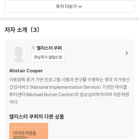
느낄까?|결론
목차 더보기
02 부모 지도
저자 소개
3
부모 지도 만들어가기: 자신의 마음 알아차리기|과정|요약
03 자신의 감정 조절하기
저
앨리스터 쿠퍼
관심작가 알림신청
감정온도계|요약
Alistair Cooper
04 부모 APP
아동양육 증거 기반 프로그램 시행과 연구를 수행하는 영국 국가정신
건강서비스(National Implementation Service) 기관인 마이클
관심 가지기|관점 취하기|공감하기|요약
루터센터(Michael Rutter Centre)의 임상심리학자이며 자문위원
이다.
05 아이가 감정을 다루도록 돕기
앨리스터 쿠퍼
의 다른 상품
아이가 자신의 감정을 다루도록 돕는 전략|요약
06 훈육: 오해를 이해하기