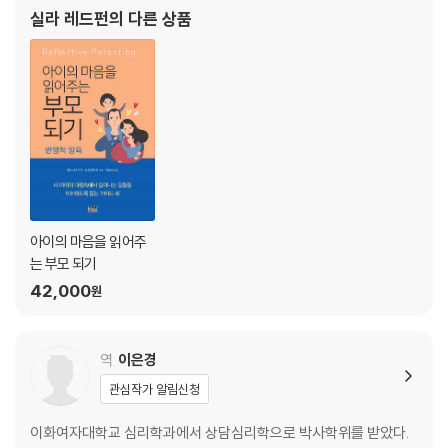
실라 레드펀
의 다른 상품
10 책을 마무리하며
아이의 마음을 읽어주
는 부모 되기
42,000
원
역
이은경
관심작가 알림신청
이화여자대학교 심리학과에서 상담심리학으로 박사학위를 받았다.