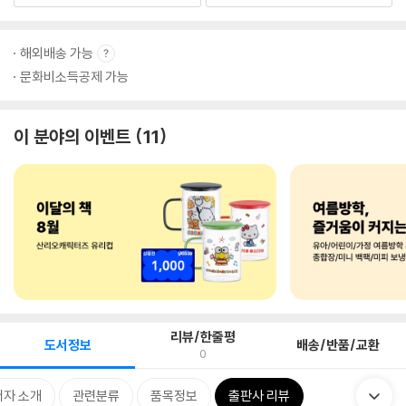
해외배송 가능
문화비소득공제 가능
이 분야의 이벤트
11
리뷰/한줄평
도서정보
배송/반품/교환
0
저자 소개
관련분류
품목정보
출판사 리뷰