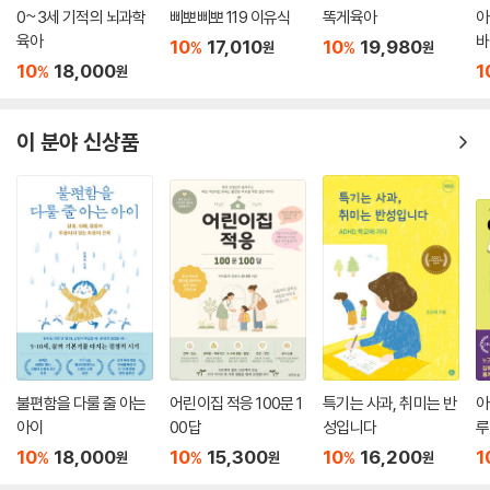
행동하는 이유가 있다는 것을 알 수 있다. 현장에서 많은 사례를 경험한 저
0~3세 기적의 뇌과학
삐뽀삐뽀 119 이유식
똑게육아
아
자들은 부모 관계, 형제자매 관계, 친구 관계에서, 부모가 보인 반영적 양
육아
바
10
17,010
10
19,980
%
%
원
원
육이 아이에게 어떻게 나타나는지 설명하며, 특별히 아동보호시설에 있던
10
18,000
1
%
원
아이와 아스퍼거증후군 아이와 같이 민감한 상처가 있는 아이와 사회적 상
호작용에서 어려움이 있는 아이들에게 반영적 양육이 어떻게 도움이 되는
지 한 장을 할애해 소개한다. 이 책은 반영적 양육이라는 틀을 다양한 사례
이 분야 신상품
를 통해 부모 자신과 그 관계, 아이 자신과 그 관계에 어떻게 적용해야 하는
지를 확실하게 안내해 준다.
부모 됨에 대한 정보와 풍부한 읽을거리를 찾는 부모뿐 아니라, 부모 자녀
관계에서 일어나는 역동을 다루는, 아동·청소년·가족을 만나는 임상심리
학자에게도 이 책은 중요한 자료가 될 것이다.
불편함을 다룰 줄 아는
어린이집 적응 100문 1
특기는 사과, 취미는 반
아
아이
00답
성입니다
루
10
18,000
10
15,300
10
16,200
1
%
%
%
원
원
원