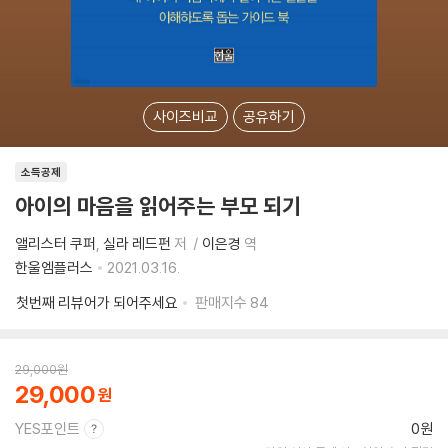
사이즈비교
공유하기
소득공제
아이의 마음을 읽어주는 부모 되기
앨리스터 쿠퍼
실라 레드펀
저
이은경
역
한울엠플러스
2021.03.16.
첫번째 리뷰어가 되어주세요
판매지수
84
29,000
원
29,000
YES포인트
0원