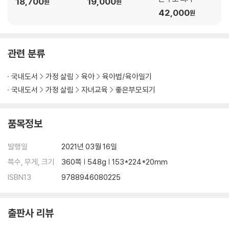
18,700
19,000
원
원
42,000
원
관련 분류
국내도서
가정 살림
육아
육아법/육아일기
국내도서
가정 살림
자녀교육
좋은부모되기
품목정보
발행일
2021년 03월 16일
쪽수, 무게, 크기
360쪽 | 548g | 153*224*20mm
ISBN13
9788946080225
출판사 리뷰