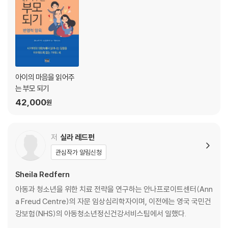
잘못된 행동, 갈등 그리고 연결|두 손 접근법|권위 있는 양육 VS 권위주의
적인 양육|권위 있는 양육의 이점|권위 있는 양육의 특성|권위 있는 양육
의 접근|권위주의적인 접근|요약
07 민감한 아이, 오해를 풀어가기
아이의 마음을 읽어주
는 부모 되기
들어가며|아동보호시설에 있는 아이|아스퍼거 증후군 아이|요약
42,000
원
08 가족, 형제자매 그리고 친구들
저
실라 레드펀
부모 관계|형제자매 관계|친구|요약
관심작가 알림신청
09 좋은 시간과 정신화
Sheila Redfern
아동과 청소년을 위한 치료 전략을 연구하는 안나프로이트센터(Ann
좋은 순간에 반영하기|가족과의 좋은 시간|알고자 하는 호기심|놀이하는
a Freud Centre)의 자문 임상심리학자이며, 이전에는 영국 국민건
동안 반영하기|놀이하는 동안 아이의 자율성 존중하기|놀이가 주는 재미
강보험(NHS)의 아동청소년정신건강서비스팀에서 일했다.
와 이점|아이의 반영적인 순간을 알아차리기|요약