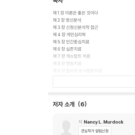
목차
제 1 장 이론은 좋은 것이다
제 2 장 정신분석
제 3 장 신정신분석적 접근
제 4 장 개인심리학
제 5 장 인간중심치료
제 6 장 실존치료
제 7 장 게슈탈트 치료
제 8 장 행동치료
제 9 장 합리적 정서행동치료
제 10 장 인지치료
제 11 장 현실치료
제 12 장 여성주의 치료
제 13 장 가족체계 이론
저자 소개
6
제 14 장 해결중심치료
제 15 장 이야기치료
제 16 장 마음챙김 접근
저
Nancy L. Murdock
제 17 장 결론
관심작가 알림신청