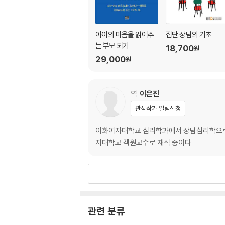
아이의 마음을 읽어주
집단 상담의 기초
는 부모 되기
18,700
원
29,000
원
역
이은진
관심작가 알림신청
이화여자대학교 심리학과에서 상담심리학으로 
지대학교 객원교수로 재직 중이다.
관련 분류