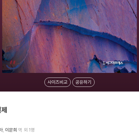
사이즈비교
공유하기
실제
아
이문희
역
외 1명