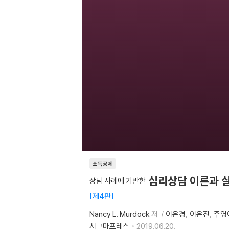
소득공제
심리상담 이론과 
상담 사례에 기반한
제4판
Nancy L. Murdock
저
이은경
이은진
주영
시그마프레스
2019.06.20.