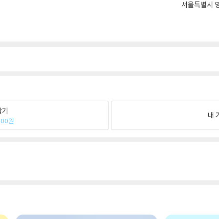
서울특별시 영
팔기
내 
500원