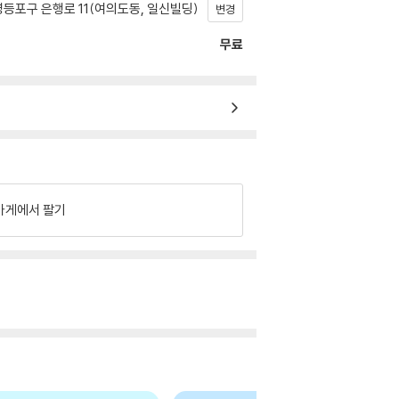
등포구 은행로 11(여의도동, 일신빌딩)
변경
무료
가게에서 팔기