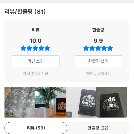
리뷰/한줄평
81
때로는 과감한 스토리 전개로, 때로는 삶을 돌아보게 하는 교훈으로 “뇌 호
강, 시간 순삭!”이라는 극찬을 받았던 〈그리스 로마 신화-신들의 사생활〉
을 드디어 책으로 만나볼 수 있습니다. 방송으로만 보기엔 아까운 신화 이
리뷰
한줄평
야기와 그림 등 빠르게 스쳐 지나가 아쉬운 내용을 책으로 오래 두고 볼 수
10.0
9.9
있습니다. 더불어 책으로 엮기 위해 방송에서 다룬 내용을 전문가들이 다
시 한번 꼼꼼하게 검토해 보강했습니다. 미처 방송을 보지 않은 사람도, 방
송을 본 사람도 그리스 로마 신화를 전체적으로 훑으며 재미와 상식과 교
리뷰 쓰기
한줄평 쓰기
훈을 얻을 수 있습니다.
혜택 및 유의사항
혜택 및 유의사항
아는 것 같지만 잘 몰랐고, 들어본 듯하지만 설명할 수는 없었던 신화!
이보다 쉬운 그리스 로마 신화는 더 이상 없다
46
그동안 그리스 로마 신화 탐독에 도전했으나, 신들의 계통, 용어, 이름에
더보기
막혀 중도에 포기했다면, 이 책을 만나 보세요. 복잡하게 얽혀 있어, 이해하
기 쉽지 않은 신화를 타고난 스토리텔러 설민석이 잘 버무려, 한 편의 영화
9
처럼 흥미롭게 엮었습니다. 권력 관계, 갈등 관계, 애증의 관계와 용어의 어
리뷰
59
한줄평
22
원까지 단숨에 이해할 수 있도록 명쾌하게 풀어냈습니다. 아는 것 같지만