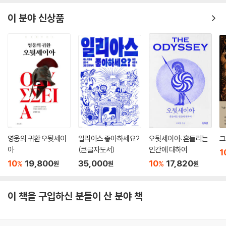
이 분야 신상품
영웅의 귀환 오뒷세이
일리아스 좋아하세요?
오뒷세이아: 흔들리는
그
아
(큰글자도서)
인간에 대하여
1
10
19,800
35,000
10
17,820
%
%
원
원
원
이 책을 구입하신 분들이 산 분야 책