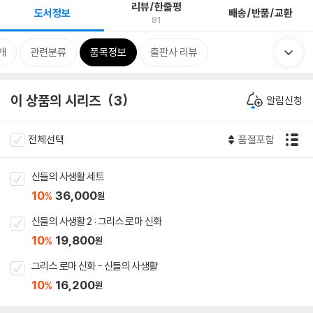
리뷰/한줄평
도서정보
배송/반품/교환
81
개
관련분류
품목정보
출판사 리뷰
이 상품의 시리즈
3
알림신청
전체선택
품절포함
신들의 사생활 세트
10
36,000
%
원
신들의 사생활 2 : 그리스 로마 신화
10
19,800
%
원
그리스 로마 신화 - 신들의 사생활
10
16,200
%
원