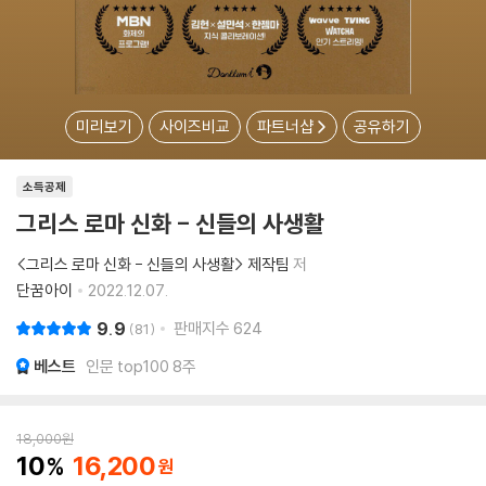
미리보기
사이즈비교
파트너샵
공유하기
소득공제
그리스 로마 신화 - 신들의 사생활
<그리스 로마 신화 - 신들의 사생활> 제작팀
저
단꿈아이
2022.12.07.
9.9
판매지수
624
81
베스트
인문 top100 8주
18,000
원
10
16,200