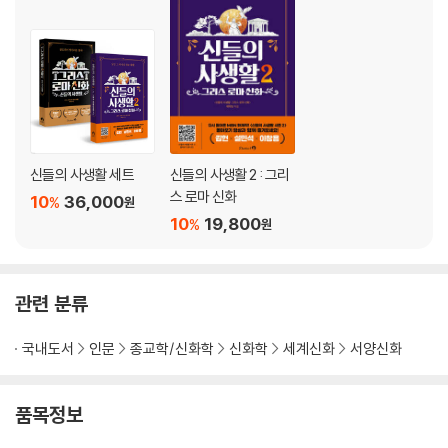
신들의 사생활 세트
신들의 사생활 2 : 그리
스 로마 신화
10
36,000
%
원
10
19,800
%
원
관련 분류
국내도서
인문
종교학/신화학
신화학
세계신화
서양신화
품목정보