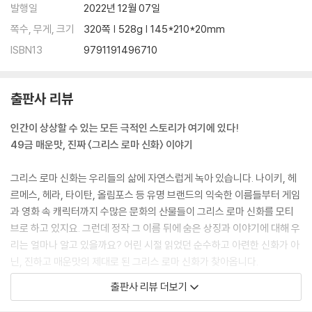
발행일
2022년 12월 07일
쪽수, 무게, 크기
320쪽 | 528g | 145*210*20mm
ISBN13
9791191496710
출판사 리뷰
인간이 상상할 수 있는 모든 극적인 스토리가 여기에 있다!
49금 매운맛, 진짜 〈그리스 로마 신화〉 이야기
그리스 로마 신화는 우리들의 삶에 자연스럽게 녹아 있습니다. 나이키, 헤
르메스, 헤라, 타이탄, 올림포스 등 유명 브랜드의 익숙한 이름들부터 게임
과 영화 속 캐릭터까지 수많은 문화의 산물들이 그리스 로마 신화를 모티
브로 하고 있지요. 그런데 정작 그 이름 뒤에 숨은 상징과 이야기에 대해 우
리는 얼마나 알고 있을까요? 어린 시절 읽었던 순수하고 아련한 신화가 아
닌, 진하고 매운맛의 제대로 된 그리스 로마 신화가 찾아옵니다.
출판사 리뷰 더보기
MBN, 웨이브, 티빙, 왓챠 등 화제의 프로그램!
〈그리스 로마 신화-신들의 사생활〉 방송을 책으로 만나다