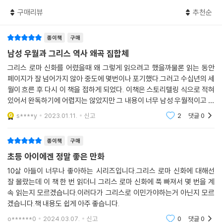
잘 몰랐고, 들어본 듯하지만 설명할 수는 없었던 신화 속 이야기들을 비로
구매리뷰
추천순
소 제대로 이해할 수 있게 해주는 어른들의 스마트한 백과사전이 될 것입
니다.
종이책
구매
김헌, 설민석, 한젬마의 지식 콜라보레이션!
남성 우월과 그리스 역사 왜곡 집합체
전문가들의 다각적이고 입체적인 해설!
그리스 로마 신화를 어렸을때 왜 그렇게 읽으려고 했을까물론 읽는 동안
페이지가 잘 넘어가지 않아 중도에 몇번이나 포기했다.그러고 수십년의 세
‘최고의 스토리텔러’ 설민석, ‘그리스 로마 신화 연구의 1인자’ 김헌, ‘그림
월이 흐른 후 다시 이 책을 접하게 되었다. 이책은 스토리텔링 식으로 적혀
읽어주는 여자’ 한젬마가 각자의 영역에서 십분 활약하여 입체적으로 해석
있어서 완독하기에 어렵지는 않았지만 그 내용이 너무 남성 우월적이고 그
한 신화를 소개합니다. 신화 속에서 폭발하는 욕망과 갈등과 고통과 환희
리스 중심의 역사 왜곡이 심하다는 것을 느꼈다.내가 너무 권위주의적인
s****y
2023.01.11.
신고
2
댓글
0
꼰대가 되었나제
가 무엇을 의미하는지, 수천 년을 내려온 인간의 근원적 질문에는 어떤 답
을 주고 있는지 다각적이고 입체적인 해석이 곁들여집니다.
종이책
구매
초등 아이에겐 정말 좋은 만화
“저는 이번 방송에서 무엇보다 각 이야기가 독립성을 가지면서도 하나의
스토리로 흘러가게 하는 유기성을 갖도록 노력했습니다. 그리스 로마 신화
10살 아들이 너무나 좋아하는 시리즈입니다.그리스 로마 신화에 대해선
잘 몰랐는데 이 책 한 번 읽더니 그리스 로마 신화에 푹 빠져서 몇 번을 계
의 기본적인 흐름을 시간과 사건의 순서대로 보여주려 했지요. 신화가 가
속 읽는지 모르겠습니다.이러다가 그리스로 이민가야하는거 아닌지 모르
진 깊은 의미와 메시지를 음미할 수 있는 시간이 되길 바랍니다.” -김헌(서
겠습니다.책 내용도 쉽게 아주 좋습니다.
양 고전학자, 서울대학교 인문학연구원 교수)
o******0
2024.03.07.
신고
0
댓글
0