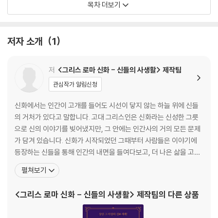
목차 더보기
네 번째 이야기, 헤라의 질투
: 바람둥이 제우스의 계획
저자 소개
1
다섯 번째 이야기, 영웅의 탄생
: 페르세우스의 모험, 그리고 메두사
저
<그리스 로마 신화 - 신들의 사생활> 제작팀
관심작가 알림신청
여섯 번째 이야기, '신'을 넘는 녀석들
: 벨레로폰테스와 아라크네, 오만한 인간들의 최후
신화에서는 인간이 고개를 들어도 시선이 닿지 않는 하늘 위에 신들
의 거처가 있다고 말합니다. 고대 그리스인은 신화라는 신성한 그릇
일곱 번째 이야기, 저세상에도 꽃은 피고
으로 신의 이야기를 빚어냈지만, 그 안에는 인간사의 거의 모든 문제
: 하데스와 페르세포네, 오르페우스와 에우리디케의 사랑
가 담겨 있습니다. 신화가 시작되었던 그때부터 사람들은 이야기에
등장하는 신들을 통해 인간의 내면을 들여다보고, 더 나은 삶을 고민
여덟 번째 이야기, 아프로디테의 두 얼굴
했을 것입니다. 이 책을 읽는 여러분도 그리스 로마 신화를 통해 내면
펼쳐보기
: 사랑의 여신, 혹은 질투의 여신
을 들여다볼 수 있는 즐거운 삶의 여행을 떠나보시길 응원합니다. 왜
‘그리스 로마 신화’와 같은 고전을 읽어야 할까요? 고전이란 말 그대
<그리스 로마 신화 - 신들의 사생활> 제작팀
의 다른 상품
에필로그
로 기나긴 역사를 버텨 온 책입니다. 역사 속에서