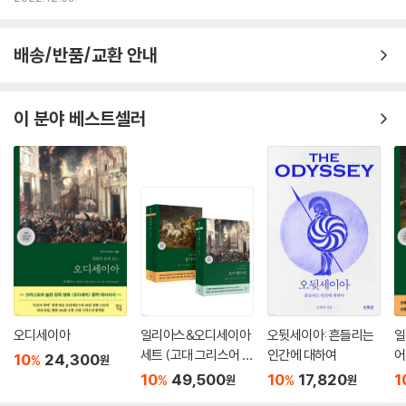
배송/반품/교환 안내
이 분야 베스트셀러
오디세이아
일리아스&오디세이아
오뒷세이아: 흔들리는
일
세트 (고대 그리스어 완
인간에 대하여
어
10
24,300
%
원
역본)
10
49,500
10
17,820
1
%
%
원
원