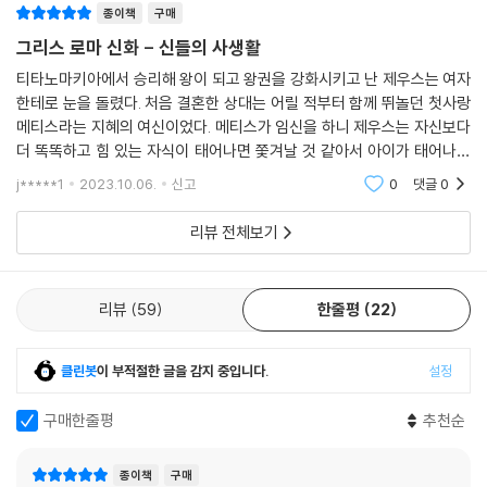
종이책
구매
세히 살펴보세요!
그리스 로마 신화 - 신들의 사생활
바로 이 맛! 이해하기 쉽게 풀이된 원문 번역
티타노마키아에서 승리해 왕이 되고 왕권을 강화시키고 난 제우스는 여자
한테로 눈을 돌렸다. 처음 결혼한 상대는 어릴 적부터 함께 뛰놀던 첫사랑
메티스라는 지혜의 여신이었다. 메티스가 임신을 하니 제우스는 자신보다
본문에 나오는 모든 인용문은 김헌 교수와 서양 고전 연구자들이 한땀 한
더 똑똑하고 힘 있는 자식이 태어나면 쫓겨날 것 같아서 아이가 태어나기
땀 정확하게, 그리고 가장 이해하기 쉽게 번역하였습니다. 고전의 난해한
전에 먹으면 되겠다고 생각해서 지혜의 여신 메티스와 그 배 속에 든 아이
표현을 현대적인 감각의 번역을 통해 이야기 속에 스며들어 더 큰 감동을
j*****1
2023.10.06.
신고
0
댓글
0
까지 통째로 삼
전달합니다.
리뷰 전체보기
리뷰
59
한줄평
22
클린봇
이 부적절한 글을 감지 중입니다.
설정
구매한줄평
추천순
종이책
구매