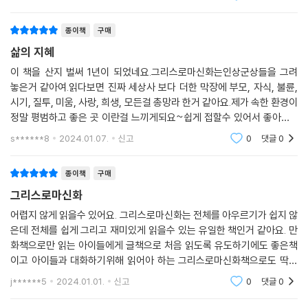
“그리스 로마 신화는 원전이 여러 가지이고 해석도 다양하기 때문에, 이를
잘 버무려 저만이 들려드릴 수 있는 신화 이야기를 만드는 데 집중했습니
종이책
구매
다. 조금이라도 쉽고 재미있게 전달할 수 있도록, 부족하지만 제가 그린 그
삶의 지혜
림을 더해 스토리텔링을 완성한 것도 그런 고민에서 나온 결과물이지요.”
이 책을 산지 벌써 1년이 되었네요.그리스로마신화는인상군상들을 그려
-설민석(최고의 스토리텔러)
놓은거 같아여.읽다보면 진짜 세상사 보다 더한 막장에 부모, 자식, 불륜,
시기, 질투, 미움, 사랑, 희생, 모든걸 총망라 한거 같아요.제가 속한 환경이
“그리스 로마 신화는 서양 미술사를 지탱하는 거대한 뿌리 중 하나입니다.
정말 평범하고 좋은 곳 이란걸 느끼게되요~쉽게 접할수 있어서 좋아요~
저는 방송에서 작품 감상의 즐거움과 노하우를 나누고자 했습니다. 이를
그리스로마신화 만화로 읽고보게되니 더 잘 읽힙니다~^^
s******8
2024.01.07.
신고
0
댓글
0
통해 신화를 다룬 예술 작품이 이해하기 어려운 교양이 아닌, 보다 생생한
즐거움으로 남게 된다면 이보다 큰 기쁨은 없을 것 같습니다.” -한젬마(그
종이책
구매
림 읽어주는 여자, 크리에이티브 디렉터)
그리스로마신화
신화와 함께 떠나는 100여 편의 명화 순례
어렵지 않게 읽을수 있어요. 그리스로마신화는 전체를 아우르기가 쉽지 않
은데 전체를 쉽게 그리고 재미있게 읽을수 있는 유일한 책인거 같아요. 만
그리스 로마 신화의 방대하고 흥미로운 이야기는 많은 예술가들에게 영감
화책으로만 읽는 아이들에게 글책으로 처음 읽도록 유도하기에도 좋은책
의 원천이자 상상력의 모티브가 되었습니다. 이 책에는 세기의 화가들이
이고 아이들과 대화하기위해 읽어아 하는 그리스로마신화책으로도 딱인
남긴 100개가 넘는 대표적인 서양 명화들이 실려 있습니다. 크리에이티브
듯 합니다. 이번 기회에 그리스로마신화를 쭉 알아가보는것도 좋을거 같아
j******5
2024.01.01.
신고
0
댓글
0
요.
디렉터 한젬마의 친절한 안내와 함께 그림 속에서 신화를 읽는 흥미로운
경험을 하게 됩니다. 방송에서는 빠르게 지나갔던 명화들을 다시 한번 자