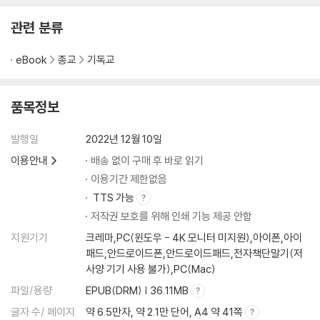
관련 분류
eBook
종교
기독교
품목정보
발행일
2022년 12월 10일
이용안내
배송 없이 구매 후 바로 읽기
이용기간 제한없음
TTS 가능
저작권 보호를 위해 인쇄 기능 제공 안함
지원기기
크레마,PC(윈도우 - 4K 모니터 미지원),아이폰,아이
패드,안드로이드폰,안드로이드패드,전자책단말기(저
사양 기기 사용 불가),PC(Mac)
파일/용량
EPUB(DRM) | 36.11MB
글자 수/ 페이지
약 6.5만자, 약 2.1만 단어, A4 약 41쪽