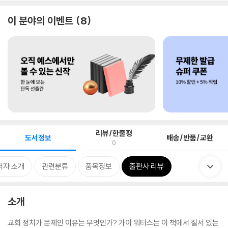
이 분야의 이벤트
8
리뷰/한줄평
도서정보
배송/반품/교환
0
저자 소개
관련분류
품목정보
출판사 리뷰
소개
교회 정치가 문제인 이유는 무엇인가? 가이 워터스는 이 책에서 질서 있는