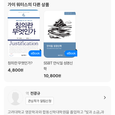
분석한 책 『언약의 비전과 언약신학』(The Federal Vision an
가이 워터스
의 다른 상품
칭의란 무엇인가?
SSBT 안식일 성경신
학
4,800
원
10,800
원
역
전광규
관심작가 알림신청
고려대학교 영문학과와 합동신학대학원을 졸업하고 「빛과 소금」과