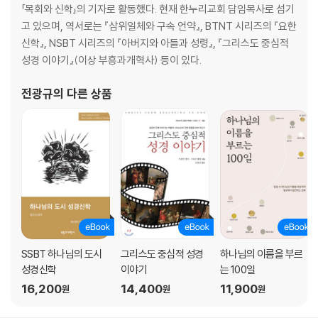
「목회와 신학」의 기자로 활동했다. 현재 한누리교회 담임목사로 섬기
고 있으며, 역서로는 『삼위일체와 구속 언약』, BTNT 시리즈의 『요한
신학』, NSBT 시리즈의 『아버지와 아들과 성령』, 『그리스도 중심적
성경 이야기』(이상 부흥과개혁사) 등이 있다.
전광규
의 다른 상품
SSBT 하나님의 도시
그리스도 중심적 성경
하나님의 이름을 부르
성경신학
이야기
는 100일
16,200
14,400
11,900
원
원
원