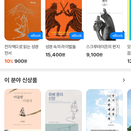
전자책으로 읽는 성경
성경 속의 라이벌들
스크루테이프의 편지
모
전서
음
15,400
9,100
원
원
10
900
1
%
원
이 분야 신상품