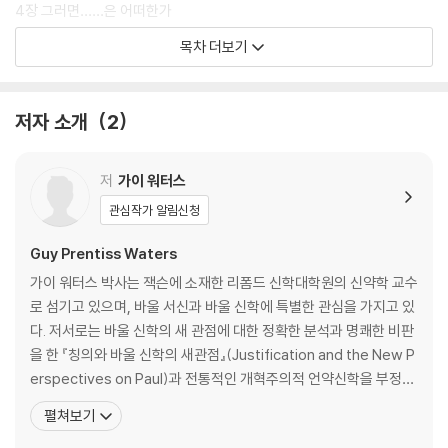
4장 그러면……은 어떠한가
목차 더보기
5장 이제 어떻게 해야 하는가
더 읽기
저자 소개
2
부록1 교회 회원 자격을 위한 질문
부록2 장로교회 정치 체제와 『도르트 교회 질서』
저
가이 워터스
관심작가 알림신청
Guy Prentiss Waters
가이 워터스 박사는 잭슨에 소재한 리폼드 신학대학원의 신약학 교수
로 섬기고 있으며, 바울 서신과 바울 신학에 특별한 관심을 가지고 있
다. 저서로는 바울 신학의 새 관점에 대한 정확한 분석과 명쾌한 비판
을 한 『칭의와 바울 신학의 새관점』(Justification and the New P
erspectives on Paul)과 전통적인 개혁주의적 언약신학을 부정하
는 일명 ‘어번 에비뉴 신학’, ‘패더벌 비전’, ‘쉐퍼드주의’, ‘단일언약론
펼쳐보기
자들’, ‘신율법주의’ 등으로 불리는 사상과 전통적인 언약 신학을 비교