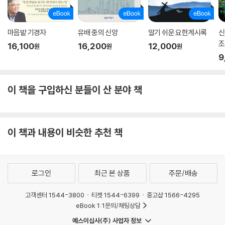
마음밭 기경자
유배 중의 신앙
알기 쉬운 요한계시록
신
조
16,100
16,200
12,000
원
원
원
9
이 책을 구입하신 분들이 산 분야 책
이 책과 내용이 비슷한 추천 책
로그인
최근 본 상품
주문/배송
고객센터 1544-3800
티켓 1544-6399
중고샵 1566-4295
eBook 1:1문의/채팅상담
예스이십사(주) 사업자 정보