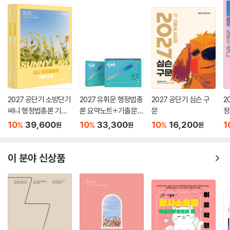
2. 기본서를 읽고 다른 문제집을 푸실 때도 본 교재를 먼저 보시고 큰 출제
틀을 이해하시기 바랍니다.
3. 내년도 시험 직전에도 이 기출문제집을 반드시 다시 풀어보시기 바랍니
다. 수험에서는 항상 나오는 것이 반복해서 나옵니다. 이 사실을 빨리 아신
다면 내년도 민법시험에서는 고득점하실 수 있습니다.
4. 법원직시험을 준비하는 학생들이라면 이 기출문제집에 추가로 내년 법
원행시(2023년)와 내년에 있을 변호사시험(1월 예정) 문제를 반드시 확
인하시길 바랍니다.
2027 공단기 소방단기
2027 유휘운 행정법총
2027 공단기 심슨 구
2
이 교재를 보는 여러분에게 당부하고 싶은 말은 우리는 망각합니다. 그러
써니 행정법총론 기본
론 요약노트+기출문제
문
정
기에 계속 반복하셔야합니다.결국 반복에 지치지 않는 자가 끝내 합격합니
서
(요.플.)
의
10
39,600
10
33,300
10
16,200
1
%
%
%
원
원
원
다.
이 교재를 통해 시험을 보지 않고도 시험을 본 것처럼 똑같이 느껴질 때 합
격이 실현됩니다.
이 분야 신상품
이 교재를 통해 기본에서 다졌던 내용을 수동적 학습을 능동적 연습으로
바꾸시길 바랍니다.
이 교재를 읽고 강의를 듣고 중요도를 체크하시면서 시험 마지막 순간까지
도움이 되셨으면 하는 바람입니다. 수험민법답게 늘 본인이 가고 있는 길
에, 지금 이 순간이 도움이 되고 있는지 확인하십시오. 막연히 양이 주는 허