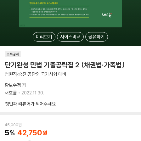
미리보기
사이즈비교
공유하기
소득공제
단기완성 민법 기출공략집 2 (채권법·가족법)
법원직·승진·공단외 국가시험 대비
황보수정
저
새흐름
2022.11.30.
첫번째 리뷰어가 되어주세요
45,000
원
5
42,750