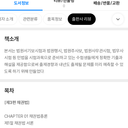
리뷰/한줄평
도서정보
배송/반품/교환
0
저자 소개
관련분류
품목정보
출판사 리뷰
책소개
본서는 법원서기보시험과 법원행시, 법원주사보, 법원사무관시험, 법무사
시험 등 민법을 시험과목으로 준비하고 있는 수험생들에게 정확한 기출과
해설을 제공함으로써 출제경향과 내년도 출제될 문제를 미리 예측할 수 있
도록 하기 위해 만들었다.
목차
[제3편 채권법]
CHAPTER 01 채권법총론
제1절 채권법 서론