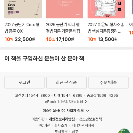
황된 만족감에 빠져있는 것은 아닌지, 정작 꼭 알고 있어야 할 조문과 법리,
판례는 소홀히 하고 있는 것은 아닌지, 기출 문제를 다시 한 번 보시면서 점
검하셔야 합니다.
2027 공단기 Crux 형
2026 공단기 써니 행
2027 이윤탁 형사소송
이
법 총론 OX
정법각론 기출문제집
법 핵심지문총정리
1
기적은 있기 때문에 믿는 것이 아니라 믿기 때문에 일어난다고 알고 있습
(하)
10
22,500
10
17,100
10
13,500
%
%
%
원
원
원
니다.
그리고 저는 상처가 꽃이 되는 순서를 굳게 믿고 있습니다.
꼭 이루십시오.
이 책을 구입하신 분들이 산 분야 책
꿈은 이룰 때 더욱 빛이 납니다.
여러분이 단번에 합격하시는 것을 꿈에서도 기원 하겠습니다.
로그인
최근 본 상품
주문/배송
머리말을 쓰며 꼭 감사드리고 싶은 분들이 있습니다. 사랑하는 어머니와
늘 감사하고 존경하는 진표님, 동료애 속에 즐겁게 강의할 수 있게 해주시
고객센터 1544-3800
티켓 1544-6399
중고샵 1566-4295
는 우리 수프림팀 교수님들, 좋은 원고를 낼 수 있도록 항상 조언해 주시고
eBook 1:1문의/채팅상담
늦은 원고에도 출판에 온 힘을 다해주신 도서출판 새흐름의 이종은 부장
예스이십사(주) 사업자 정보
님, 해설 보완과 모든 정성을 기울여주신 편집장님 … 이하 감사드립니다.
이용약관
개인정보처리방침
청소년보호정책
PC버전
회사소개
거래처관계자께
2022년 10월 30일
도서홍보
광고