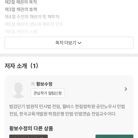
제2절 채권의 목적
제3절 채권의 효력
제4절 수인의 채권자 및 채무자
제5절 채권의 양도와 채무의 인수
제6절 채권의 소멸
목차 더보기
CHAPTER 02 채권법각론
제1절 계약법
제2절 법정채권법
저자 소개
1
[제4편 가족법]
저
황보수정
CHAPTER 01 총론
관심작가 알림신청
CHAPTER 02 친족
CHAPTER 03 혼인
법검단기 법원직 민사법 전임, 윌비스 한림법학원 공인노무사 민법
CHAPTER 04 부모와 자
전임, 한국교육개발원 학점은행 민법·민법연습 전임교수이다.
CHAPTER 05 상속
CHAPTER 06 유언
황보수정
의 다른 상품
CHAPTER 07 유류분