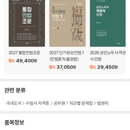
2027 통합민법조문
2027 단기완성 민법 1
2026 공인노무사 객관
(민법총칙·물권법)
식 민법
5
49,400
%
원
5
37,050
5
29,450
%
%
원
원
관련 분류
국내도서
수험서 자격증
공무원
직군별 문제집
법원직
품목정보