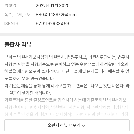
발행일
2022년 11월 30일
쪽수, 무게, 크기
880쪽 | 188*254mm
ISBN13
9791162933459
출판사 리뷰
본서는 법원서기보시험과 법원행시, 법원주사보, 법원사무관시험, 법무사
시험 등 민법을 시험과목으로 준비하고 있는 수험생들에게 정확한 기출과
해설을 제공함으로써 출제경향과 내년도 출제될 문제를 미리 예측할 수 있
도록 하기 위해 만들었습니다.
이 기출문제집을 통해 통계적 사고를 하고 결국은 “나오는 것만 나온다”라
는 믿음이 생기길 바랍니다.
기출문제를 통한 킬링포인트를 잡으셔야 하는데 기출문제란 법원서기보
시험만이 아닌 변호사시험, 법원행시, 사법시험, 사무관시험 등 다양한 시
험이 수록된 것을 의미합니다. 문제형식은 사법시험과 변호사시험이 가장
어렵습니다. 하지만 올해 시험에서도 느끼셨겠지만 법원관련시험에서 잘
출판사 리뷰 더보기
못보던 판시사항 등은 다른 민법시험에 있었습니다.