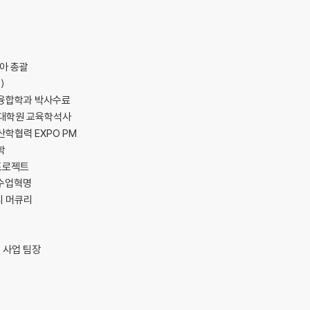
피아 총괄
)
융합학과 박사수료
동대학원 교육학석사
 산학협력 EXPO PM
학
 프로젝트
업수업혁명
디 머큐리
 사업 팀장