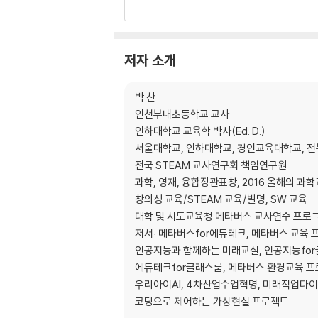
2) ZEP 프리미엄 서비스의 활용
3) LMS(Learning Management Syste
저자 소개
3. 세계관 스토리텔링
1) 도깨비 모티프
박 찬
2) 도깨비 방탈출 게임의 스토리텔링
인천부내초등학교 교사
인하대학교 교육학 박사(Ed. D.)
4. 기획자가 전부다!
서울대학교, 인하대학교, 경인교육대학교, 
1) 메타버스 기획의 시작, 유저 파악하기
전국 STEAM 교사연구회 책임연구원
2) 메타버스에 통합할 콘텐츠
과학, 영재, 융합장관표창, 2016 올해의 과
3) 메타버스에 통합할 인공지능 기술
창의성 교육/STEAM 교육/발명, SW 교육
4) 디자이너는 디자이너일 뿐이다!
대학 및 시도교육청 메타버스 교사연수 프로그
저서: 메타버스for에듀테크, 메타버스 교육
5. 기획자에게 꼭 필요한 일러스트레이터
인공지능과 함께하는 미래교실, 인공지능fo
1) 기본적인 일러스트레이터 기능
에듀테크for클래스룸, 메타버스 환경교육 
2) 공간 Y축 설정하기
우리아이AI, 4차산업수업혁명, 미래직업다
3) 2D를 3D로 보이게 하는 노하우, GIF
코딩으로 제어하는 가상현실 프로젝트