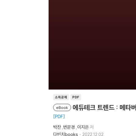
소득공제
PDF
에듀테크 트렌드 : 메타
eBook
PDF
박찬
,
변문경
,
이지은
저
다빈치books
2022.12.02.