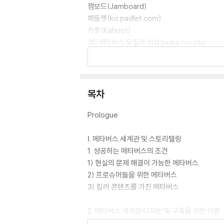
잼보드(Jamboard)
패들렛(ko.padlet.com)
카훗(Kahoot)
3D 메타버스 모질라 허브(hubs.mozilla)
스팟(SPOT)
스페이셜(Spatial),
NFT 제작 및 메타버스 연동
메타버스 행사 운영 노하우
목차
수업운영 FAQ
Prologue
Ⅰ. 메타버스 세계관 및 스토리텔링
1. 성공하는 메타버스의 조건
1) 현실의 문제 해결이 가능한 메타버스
2) 프로슈머들을 위한 메타버스
3) 킬러 콘텐츠를 가진 메타버스
2. 메타버스 세계관 디자인 및 구축을 위한 이론
1) 세계관 이론