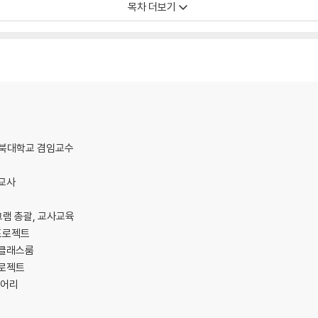
목차 더보기
m) 통합과 운영자의 역량
전북대학교 겸임교수
학교사
램 총괄, 교사교육
 프로젝트
r클래스룸
프로젝트
이어리