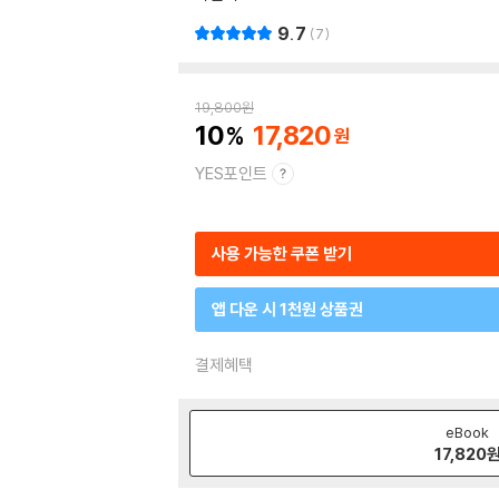
9.7
7
19,800
원
10
17,820
YES포인트
사용 가능한 쿠폰 받기
앱 다운 시 1천원 상품권
결제혜택
eBook
17,820