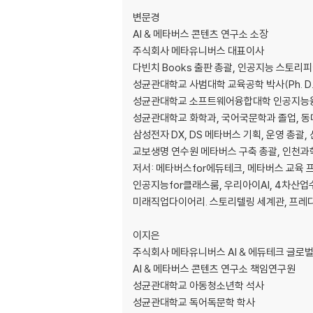
Ⅱ. 메타버스 ZEP에서 수업하기
변문경
1. 접속 환경
AI & 메타버스 콘텐츠 연구소 소장
1) 디바이스
주식회사 메타유니버스 대표이사
2) 네트워크
다빈치 Books 출판 총괄, 인공지능 스토리
3) 카메라와 오디오
성균관대학교 사범대학 교육공학 박사(Ph. D.
4) 인터넷 브라우저
성균관대학교 소프트웨어융합대학 인공지능
성균관대학교 화학과, 국어국문학과 졸업, 
2. 회원가입 후 시작하기
삼성전자 DX, DS 메타버스 기획, 운영 총괄,
1) 카메라, 마이크 권한 설정
교보생명 연수원 메타버스 구축 총괄, 인천과
2) 오디오, 비디오 설정
저서: 메타버스for에듀테크, 메타버스 교육
3) 아바타 설정
인공지능for클래스룸, 우리아이AI, 4차산
미래직업다이어리. 스토리텔링 세계관, 프레
3. 키보드 작동 방법
1) 이동하기
이지은
2) 오브젝트 상호작용
주식회사 메타유니버스 AI & 에듀테크 글로벌
AI & 메타버스 콘텐츠 연구소 책임연구원
4. 유용한 기능
성균관대학교 아동청소년학 석사
1) 화면 공유
성균관대학교 독어독문학 학사
2) 미디어 추가