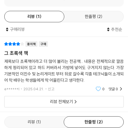
4.5.1 SOP 표현
대한 함수들을 살펴본다.
4.5.2 POS 표현
5장 ‘카노프 맵을 이용한 부울 함수의 간략화’에서는 부울 함수를 논리회
4.5.3 정규형 SOP 표현과 정규형 POS 표현 간의 변환
리뷰
1
한줄평
2
로로 구현하기 전에 최소 형태로 간략화시키기 위한 효과적인 기법인 카노
4.6 NAND 및 NOR 게이트를 이용한 회로 구현
프 맵의 작성과 활용 방법에 대하여 설명한다. 또한 카노프 맵을 이용하여
4.6.1 NAND 회로
구매리뷰
추천순
각종 논리회로를 설계하는 기법을 습득한다.
4.6.2 NOR 회로
6장 ‘조합회로의 분석과 설계’에서는 조합회로의 기본 구조와 분석 및 설
4.7 XOR 연산과 XNOR 연산
계 방법에 대하여 설명한 다음에, 각종 조합회로들의 구성과 동작 특성에
종이책
구매
기본문제
대하여 살펴본다. 여기에는 가산기를 비롯한 산술연산 회로들과 디코더,
그 초록색 책
연습문제
비교기, 멀티플렉서 등, 각종 디지털 시스템에서 널리 사용되고 있는 조합
제목보다 초록책이라고 더 많이 불리는 전공책... 내용은 전체적으로 깔끔
회로들에 대한 분석과 설계도 포함된다.
하게 정리되어 있고 하드 커버라서 가방에 넣어도 구겨지지 않는다. 가장
CHAPTER 05 카노프 맵을 이용한 부울 함수의 간략화
7장 ‘순차회로의 분석과 설계’에서는 먼저 순차회로의 핵심 요소인 각종
기본적인 이진수 및 논리게이트 부터 뒤로 갈수록 각종 테크닉들이 소개되
5.1 3-변수 카노프 맵
래치와 플립-플롭들의 내부 구조 및 동작 특성에 대하여 살펴본다. 그런 다
어 막 배우는 학생들에게 딱 어울린다고 생각한다.
5.2 4-변수 카노프 맵
음에, 그들을 기억 소자로 이용하여 구성되는 다양한 형태의 순차회로들을
e******l
2025.04.21.
신고
0
댓글
0
5.3 셀의 인접성을 이용한 간략화 방법
분석하고 설계하는 방법에 대하여 설명한다.
5.3.1 3-변수 카노프 맵을 이용한 간략화
8장 ‘카운터 및 레지스터’에서는 플립-플롭을 이용한 순차회로의 대표적
리뷰 전체보기
5.3.2 4-변수 카노프 맵을 이용한 간략화
인 응용들인 카운터와 레지스터의 동작 특성을 살펴본 다음에, 그들을 설
5.3.3 Prime implicants
계하는 방법에 대하여 설명한다. 여기에는 비동기식 및 동기식 카운터가
5.4 POS 표현의 간략화
모두 포함되며, 데이터의 저장뿐 아니라 비트 이동 동작도 지원하는 시프
리뷰
1
한줄평
2
5.5 POS 표현과 SOP 표현 간의 변환
트 레지스터에 대해서도 살펴본다.