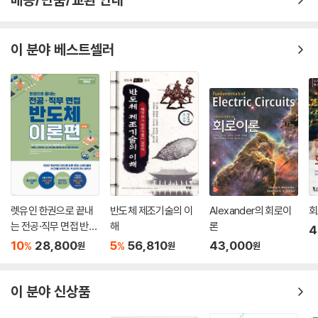
6.8 비교기
6.9 멀티플렉서
이 분야 베스트셀러
6.10 디멀티플렉서
6.11 산술연산 회로
6.11.1 올림수-미리보기 가산기
6.11.2 가감산기
6.11.3 BCD 가산기
6.12 패리티 발생기
기본문제
연습문제
CHAPTER 07 순차회로의 분석과 설계
렛유인 한권으로 끝내
반도체 제조기술의 이
Alexander의 회로이
회
7.1 래치
는 전공·직무 면접 반도
해
론
4
7.1.1 SR 래치
체 이론편
10
28,800
5
56,810
43,000
%
%
원
원
원
7.1.2 D 래치
7.2 플립-플롭
7.2.1 D 플립-플롭
이 분야 신상품
7.2.2 SR 플립-플롭