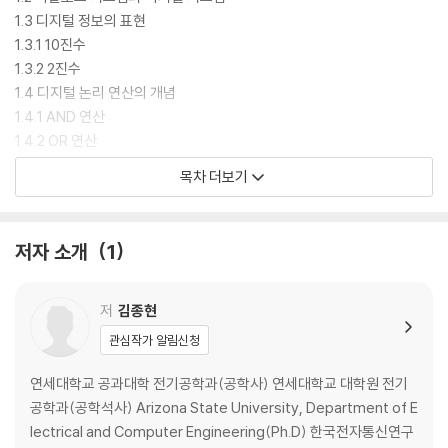
1.3 디지털 정보의 표현
1.3.1 10진수
1.3.2 2진수
1.4 디지털 논리 연산의 개념
1.4.1 AND 연산
1.4.2 OR 연산
1.4.3 NOT 연산
목차 더보기
1.5 논리 게이트
1.5.1 AND 게이트
1.5.2 OR 게이트
저자 소개
1
1.5.3 NOT 게이트
1.5.4 그 외의 게이트들
1.6 조합회로 및 순차회로
저
김종현
1.7 디지털 IC 칩
관심작가 알림신청
기본문제
연습문제
연세대학교 공과대학 전기공학과(공학사) 연세대학교 대학원 전기
공학과(공학석사) Arizona State University, Department of E
CHAPTER 02 2진수 체계와 디지털 코드
lectrical and Computer Engineering(Ph.D) 한국전자통신연구