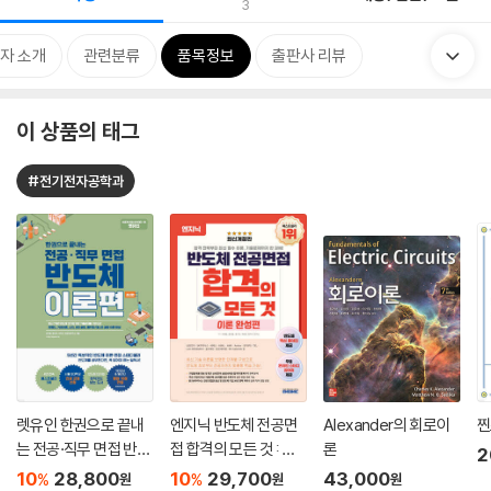
3
자 소개
관련분류
품목정보
출판사 리뷰
이 상품의 태그
#전기전자공학과
렛유인 한권으로 끝내
엔지닉 반도체 전공면
Alexander의 회로이
찐
는 전공·직무 면접 반도
접 합격의 모든 것 : 이
론
2
체 이론편
론 완성편
10
28,800
10
29,700
43,000
%
%
원
원
원