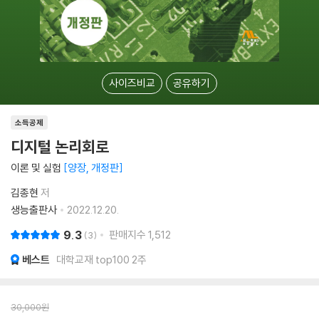
사이즈비교
공유하기
소득공제
디지털 논리회로
이론 및 실험
양장, 개정판
김종현
저
생능출판사
2022.12.20.
9.3
판매지수
1,512
3
베스트
대학교재 top100 2주
30,000
원