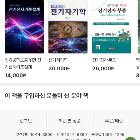
7.2.3 JK 플립-플롭
7.2.4 T 플립-플롭
7.2.5 비동기적 입력 신호들
7.2.6 플립-플롭의 타이밍 특성
7.3 순차회로의 분석
7.3.1 D 플립-플롭이 포함된 순차회로의 분석
7.3.2 JK 플립-플롭이 포함된 순차회로의 분석
7.3.3 T 플립-플롭이 포함된 순차회로의 분석
전기공학도를 위한 전
전기자기학
전기전자 부품
핵
7.4 순차회로의 설계
기전자기초설계
공
30,000
26,000
원
원
7.4.1 D 플립-플롭을 이용한 순차회로의 설계
14,000
3
원
7.4.2 JK 플립-플롭을 이용한 순차회로의 설계
7.4.3 T 플립-플롭을 이용한 순차회로의 설계
기본문제
이 책을 구입하신 분들이 산 분야 책
연습문제
CHAPTER 08 카운터 및 레지스터
로그인
최근 본 상품
주문/배송
8.1 비동기식 카운터
8.1.1 2-비트 리플 카운터
고객센터 1544-3800
티켓 1544-6399
중고샵 1566-4295
8.1.2 4-비트 리플 카운터