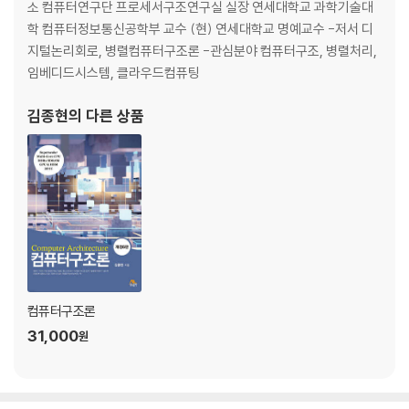
2.1 2진수 표현
소 컴퓨터연구단 프로세서구조연구실 실장 연세대학교 과학기술대
2.2 8진수 및 16진수 표현
학 컴퓨터정보통신공학부 교수 (현) 연세대학교 명예교수 -저서 디
2.3 2진 산술 연산
지털논리회로, 병렬컴퓨터구조론 -관심분야 컴퓨터구조, 병렬처리,
2.3.1 2진 덧셈
임베디드시스템, 클라우드컴퓨팅
2.3.2 2진 뺄셈
2.3.3 2진 곱셈
김종현
의 다른 상품
2.3.4 2진 나눗셈
2.4 음수 표현
2.4.1 부호화-크기 표현
2.4.2 보수 표현
2.5 2의 보수 산술 연산
2.5.1 2의 보수 덧셈
2.5.2 2의 보수 뺄셈
2.6 각종 2진 코드들
컴퓨터구조론
2.6.1 10진수 표현을 위한 2진 코드들
2.6.2 그레이 코드
31,000
원
2.6.3 ASCII 코드
2.6.4 오류 검출 코드들
기본문제