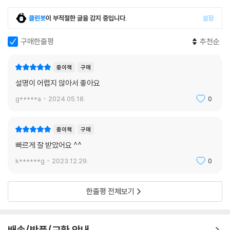
5.6 Don’t care 조건을 가진 경우의 간략화
9장 ‘PLD와 FPGA’에서는 게이트 배열 IC 칩들을 이용하여 대규모 논리회
클린봇
이 부적절한 글을 감지 중입니다.
설정
5.7 5-변수 카노프 맵
로를 간편하게 구현하는 방법에 대하여 설명한다. 특히 사용자 편이성을
5.8 XOR 함수에 대한 카노프 맵
높여주는 각종 PLD(programmable logic device)들의 내부 구조 분
구매한줄평
추천순
기본문제
석과 그들을 이용한 회로구현 과정을 살펴보고, 더욱 많은 논리 배열들로
연습문제
구성되는 FPGA(field programmable gate array)의 내부 구조를 소
종이책
구매
개한다.
CHAPTER 06 조합회로의 분석과 설계
설명이 어렵지 않아서 좋아요
‘부록: 실험’에서는 앞의 본문에서 설명한 주요 내용들에 대하여 해당 IC 칩
6.1 조합회로의 기본 구조
들을 이용한 실험을 직접 수행해 볼 수 있도록 다양한 실험 주제들과 실험
g*****a
2024.05.18.
0
6.2 조합회로의 분석
방법을 제시하고 있다. 이 실험들은 이론 내용을 더욱 깊이 이해하는데 도
6.3 조합회로의 설계 방법
움이 될 뿐 아니라, 디지털 논리회로 분야의 실무에 대비한 좋은 경험이 될
6.4 가산기
종이책
구매
것이다.
6.4.1 반가산기
빠르게 잘 받았어요 ^^
6.4.2 전가산기
k******g
2023.12.29.
0
6.4.3 병렬 가산기
6.5 디코더
한줄평 전체보기
6.6 엔코더
6.6.1 10진-BCD 엔코더
6.6.2 우선순위 엔코더
배송/반품/교환 안내
6.7 그레이 코드 변환기