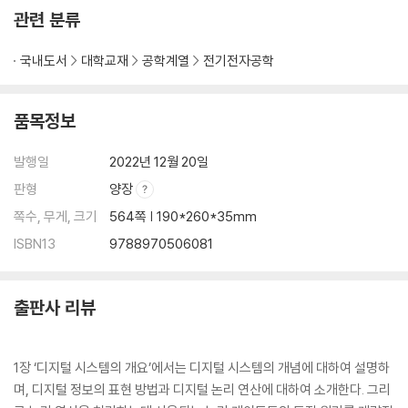
연습문제
관련 분류
CHAPTER 03 논리 게이트
국내도서
대학교재
공학계열
전기전자공학
3.1 기본 논리 게이트
3.1.1 AND 게이트
품목정보
3.1.2 OR 게이트
3.2 NAND 게이트와 NOR 게이트
발행일
2022년 12월 20일
3.2.1 NAND 게이트
3.2.2 NOR 게이트
판형
양장
3.3 Exclusive-OR 게이트
쪽수, 무게, 크기
564쪽 | 190*260*35mm
3.4 논리 게이트의 내부 회로
ISBN13
9788970506081
3.4.1 RTL 및 DTL 게이트 회로
3.4.2 TTL 게이트 회로
3.4.3 MOS 게이트 회로
출판사 리뷰
3.4.4 CMOS 게이트 회로
3.5 논리 게이트 IC 칩을 이용한 회로 구현
기본문제
1장 ‘디지털 시스템의 개요’에서는 디지털 시스템의 개념에 대하여 설명하
연습문제
며, 디지털 정보의 표현 방법과 디지털 논리 연산에 대하여 소개한다. 그리