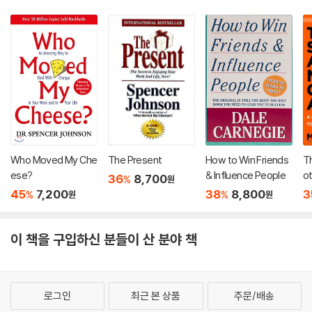
Who Moved My Che
The Present
How to Win Friends
Th
ese?
& Influence People
ot
36
8,700
%
원
45
7,200
38
8,800
3
%
%
원
원
이 책을 구입하신 분들이 산 분야 책
로그인
최근 본 상품
주문/배송