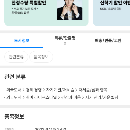
리뷰/한줄평
도서정보
배송/반품/교환
0
관련분류
품목정보
관련 분류
외국도서
경제 경영
자기계발/처세술
처세술/삶과 행복
외국도서
취미 라이프스타일
건강과 미용
자기 관리/카운셀링
품목정보
발행일
2022년 11월 24일