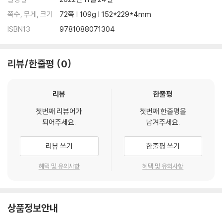
쪽수, 무게, 크기
72쪽 | 109g | 152*229*4mm
ISBN13
9781088071304
리뷰/한줄평
0
리뷰
한줄평
첫번째 리뷰어가
첫번째 한줄평을
되어주세요.
남겨주세요.
리뷰 쓰기
한줄평 쓰기
혜택 및 유의사항
혜택 및 유의사항
상품정보안내