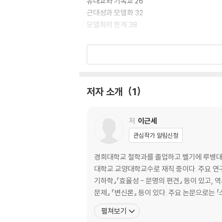
유대교와 기독교 26
근대성과 모델화 32
모델화의 한계 38
2장 중국적 효율성
전략 47
외교술 63
저자 소개
1
도덕 69
3장 국제 정세
저
이근세
관심작가 알림신청
동서 문화철학과 인문학의 미래 78
경희대학교 철학과를 졸업하고 벨기에 루뱅대학교
보론 동양과 서양의 만남
대학교 교양대학교수로 재직 중이다. 주요 연구 분야는 
중국과 유럽의 선교 활동 89
기하학』『효율성 - 문명의 편견』 등이 있고,
타 문명을 보는 서구의 시선 92
문제』 『변신론』 등이 있다. 주요 논문으로는
과학과 제국주의 106
펼쳐보기