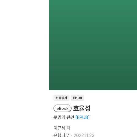
소득공제
EPUB
효율성
eBook
문명의 편견
EPUB
이근세
저
은행나무
2022.11.23.