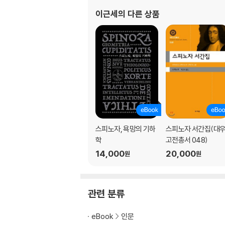
나가며 철학의 가능성 126
이근세
의 다른 상품
인명과 개념 설명 132
참고문헌 145
스피노자, 욕망의 기하
스피노자 서간집(대
학
고전총서 048)
14,000
20,000
원
원
관련 분류
eBook
인문