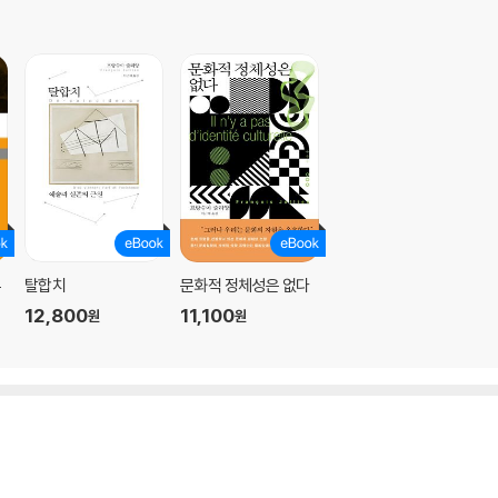
우
탈합치
문화적 정체성은 없다
12,800
11,100
원
원