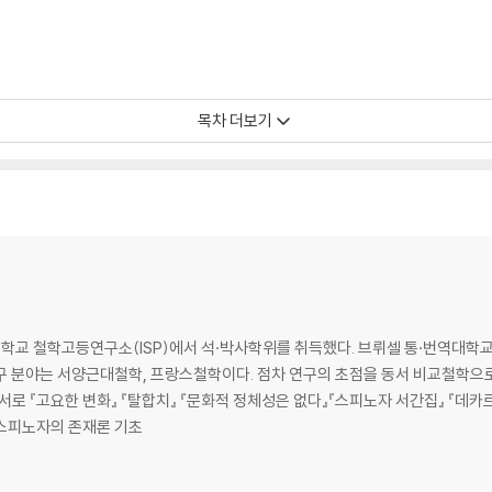
목차 더보기
 철학고등연구소(ISP)에서 석·박사학위를 취득했다. 브뤼셀 통·번역대학교(I
서양근대철학, 프랑스철학이다. 점차 연구의 초점을 동서 비교철학으로 옮기고 있다. 주요 저서로 
 역서로 『고요한 변화』 『탈합치』 『문화적 정체성은 없다』『스피노자 서간집』 『
 「스피노자의 존재론 기초