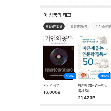
이 상품의 태그
#인문학입문
#친절한인문학
#가까운곳에
거인의 공부
마흔에 읽는 인문학 필
독서 50
16,000
원
21,420
원