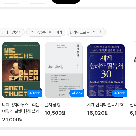
서만나는인문학
#인문공부는처음이라
#키워드로읽는인문학
니체 :《차라투스트라는
글자 풍경
세계 심리학 필독서 30
선
이렇게 말했다》해설서
10,500
16,020
6,
원
원
21,000
원