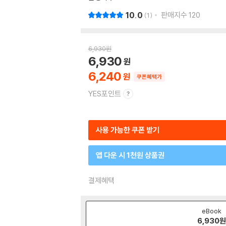
10.0
판매지수
120
1
6,930
원
6,930
6,240
쿠폰혜택가
YES포인트
사용 가능한 쿠폰 받기
앱 다운 시 1천원 상품권
결제혜택
eBook
6,930