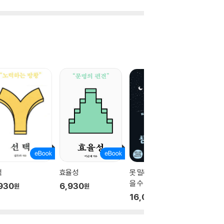
택
효율성
못 말리게 시끄럽고, 참
니체 : 
을 수 없이 웃긴 철학책
는 이렇게
930
6,930
원
원
설서
16,000
25,0
원