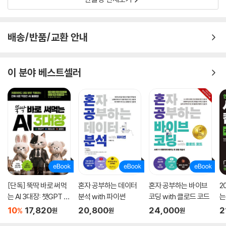
배송/반품/교환 안내
이 분야 베스트셀러
[단독] 뚝딱 바로 써먹
혼자 공부하는 데이터
혼자 공부하는 바이브
2
는 AI 3대장: 챗GPT ·
분석 with 파이썬
코딩 with 클로드 코드
는
제미나이 · 클로드
기
10
17,820
20,800
24,000
2
%
원
원
원