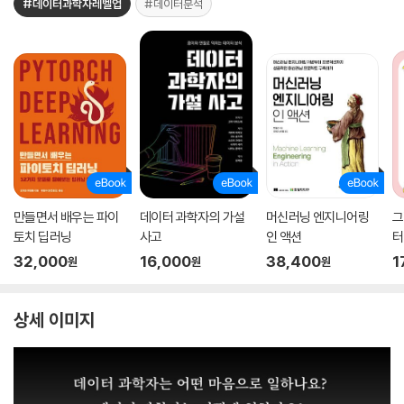
#데이터과학자레벨업
#데이터분석
만들면서 배우는 파이
데이터 과학자의 가설
머신러닝 엔지니어링
그
토치 딥러닝
사고
인 액션
터
32,000
16,000
38,400
1
원
원
원
상세 이미지