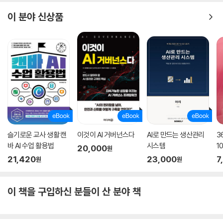
이 분야 신상품
슬기로운 교사 생활 캔
이것이 AI 거버넌스다
AI로 만드는 생산관리
3
바 AI 수업 활용법
시스템
1
20,000
원
21,420
23,000
7
원
원
이 책을 구입하신 분들이 산 분야 책