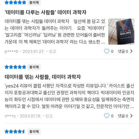
종이책
'데이터를 다루는 사람들' 데이터 과학자
데이터를 엮는 사람들 데이터 과학자 일선에 몸 담고 있
는 데이터 과학자가 들려주는 이야기. 요즘 '빅데이터'
'알고리즘' '머신러닝' '딥러닝' 등 관련한 단어들이 즐비한
가운데 이 책 제목인 '데이터 과학자' 라는 다소 생소한 직
업을 접하게 되었다. 과연 어떤 직업일까? 데이터를 어떤
p****6
2023.01.27.
신고
0
댓글
0
식으로 다룰까? 이런 궁금증과 함께 시작. 목차는 1부
데이터 과학자의
종이책
데이터를 엮는 사람들, 데이터 과학자
'yes24 리뷰어 클럽 서평단 자격으로 작성한 리뷰입니다.' 카이스트 출신
이자 포항공과대학교 출신인 권정민 과학자의 책이다. 빅데이터와 인공지
능이 화두인 시점에서 데이터에 관한 오해와 중요성을 일깨워주는 측면의
책이라고 할 수 있다. 얼핏 어려운 이야기일 것 같고, 전문적인 이야기만 가
득할 것 같지만 데이터 분석 과학자의 입장에서 일반인들도 알기 쉬운 부
v***u
2023.01.19.
신고
0
댓글
0
분을 교양서적으
종이책