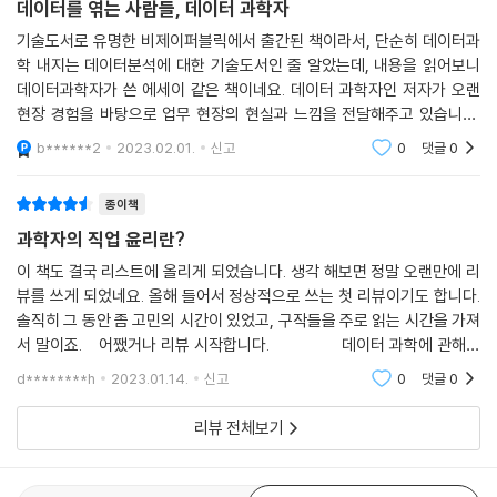
데이터를 엮는 사람들, 데이터 과학자
기술도서로 유명한 비제이퍼블릭에서 출간된 책이라서, 단순히 데이터과
학 내지는 데이터분석에 대한 기술도서인 줄 알았는데, 내용을 읽어보니
데이터과학자가 쓴 에세이 같은 책이네요. 데이터 과학자인 저자가 오랜
현장 경험을 바탕으로 업무 현장의 현실과 느낌을 전달해주고 있습니다.
현업 사례를 통해 데이터 과학자의 현장 업무에 대한 내용을 간접적이나마
b******2
2023.02.01.
신고
0
댓글
0
경험해 볼 수 있었
종이책
과학자의 직업 윤리란?
이 책도 결국 리스트에 올리게 되었습니다. 생각 해보면 정말 오랜만에 리
뷰를 쓰게 되었네요. 올해 들어서 정상적으로 쓰는 첫 리뷰이기도 합니다.
솔직히 그 동안 좀 고민의 시간이 있었고, 구작들을 주로 읽는 시간을 가져
서 말이죠. 어쨌거나 리뷰 시작합니다. 데이터 과학에 관해서
최근에는 사람들이 소위 말 하는 ‘뜨는 학문“ 이라는 말을 하곤
d********h
2023.01.14.
신고
0
댓글
0
리뷰 전체보기