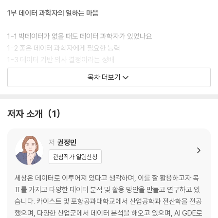
1부 데이터 과학자의 일하는 마음
1-1 빅데이터가 없을 때도 데이터 과학자가 있었나요
1-2 좋은 데이터 과학자에게 필요한 능력
1-3 데이터 기반 의사 결정이라는 성배
1-4 통계학자, 머신러닝 연구자 그리고 데이터 과학자
목차 더보기
1-5 데이터 과학자의 빛과 소금, 데이터 엔지니어
1-6 가깝고도 먼 우리 사이, 데이터 과학자와 개발자
1-7 데이터 과학자로서 일하는 마음
저자 소개
1
2부 데이터 과학자가 일하는 법
저
권정민
2-1 데이터가 흐르는 회사
관심작가 알림신청
2-2 데이터 분석의 8할은 데이터 전처리
2-3 데이터 과학자의 일은 어디까지일까
세상은 데이터로 이루어져 있다고 생각하며, 이를 잘 활용하고자 목
2-4 데이터 라벨의 힘
표를 가지고 다양한 데이터 분석 및 활용 방안을 만들고 연구하고 있
2-5 충분히 잘 만들어 사용하는 지표는 마법의 숫자와 구분할 수 없다
습니다. 카이스트 및 포항공과대학교에서 산업공학과 전산학을 전공
2-6 비즈니스에서의 데이터 활용법
했으며, 다양한 산업군에서 데이터 분석을 해오고 있으며, AI GDE로