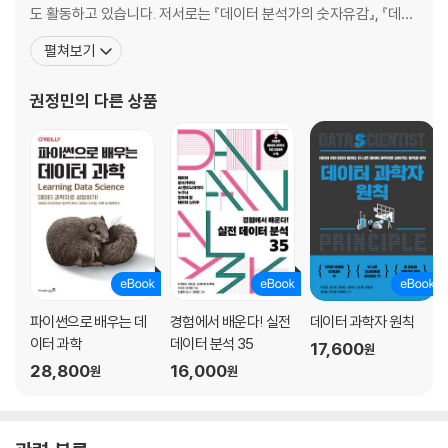
2-7 SQL 오멜라스를 떠나는 데이터 분석가들
도 활동하고 있습니다. 저서로는 『데이터 분석가의 숫자유감』, 『데이
2-8 추천이란 무엇인가
터 과학자 원칙』 (골든래빗), 『데이터를 엮는 사람들, 데이터 과학자』
펼쳐보기
2-9 A/B 테스트에 대해 아무도 말해주지 않는 것
(비제이퍼블릭),이 있고, 역서로는 『파이썬을 활용한 베이지안 통계』
2-10 데이터 과학자의 직업 윤리
, 『딥러닝과 바둑』 (한빛미디어), 『빅데이터 분석 도구 R 프로그래
권정민
의 다른 상품
밍』 (에이콘출판사) 등이 있으며 『실전
3부 데이터 과학자가 생각하는 세상
3-1 인공지능 시대에 통계가 왜 필요할까요
3-2 머신러닝의 밝은 미래를 말할 때 내가 하고 싶은 이야기
3-3 데이터 분석의 가시 박힌 꽃, 예측 분석
3-4 아무 말 대잔치 빅데이터 인공지능 기사 거르기
3-5 좀비 통계 서바이벌 가이드
파이썬으로 배우는 데
경험에서 배운다! 실전
데이터 과학자 원칙
에필로그
이터 과학
데이터 분석 35
글을 마치며
17,600
원
28,800
16,000
찾아보기
원
원