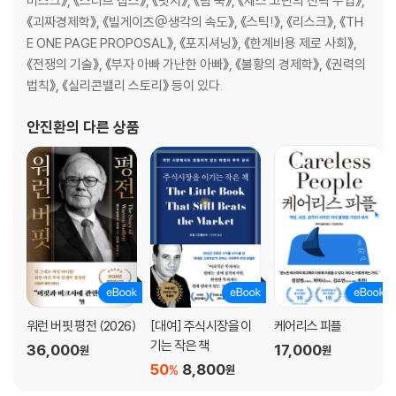
헌사
머스크》, 《스티브 잡스》, 《넛지》, 《팀 쿡》, 《세스 고딘의 전략 수업》,
용어 설명
《괴짜경제학》, 《빌게이츠@생각의 속도》, 《스틱!》, 《리스크》, 《TH
주
E ONE PAGE PROPOSAL》, 《포지셔닝》, 《한계비용 제로 사회》,
《전쟁의 기술》, 《부자 아빠 가난한 아빠》, 《불황의 경제학》, 《권력의
법칙》, 《실리콘밸리 스토리》 등이 있다.
안진환
의 다른 상품
워런 버핏 평전 (2026)
[대여] 주식시장을 이
케어리스 피플
기는 작은 책
36,000
17,000
원
원
50
8,800
%
원