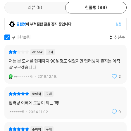
리뷰
9
한줄평
86
세즈노스키를 비롯한 몇몇 과학자들이 개발한 AI의 새로운 버전은 로직 대
신 데이터를 기반으로 하는 방식이었다. 딥러닝은 아기가 세상을 경험하는
클린봇
이 부적절한 글을 감지 중입니다.
설정
것과 동일한 방식으로 데이터를 통해 학습한다. 그렇게 새로운 눈으로 출
발하여 처음 접하는 환경을 다루는 데 필요한 기술을 하나씩 습득해나가는
구매한줄평
추천순
것이다. 학습 알고리즘은 원시 데이터에서 정보를 추출해 그런 정보로 지
식을 만들고 그런 지식을 이해의 토대로 삼으며 그런 이해로 지혜를 쌓는
eBook
구매
다. 물론 이와 같은 모델은 초기에 데이터를 확보하는 데 어려움을 겪었고,
저는 본 도서를 현재까지 90% 정도 읽었지만 딥러닝이 뭔지는 아직
컴퓨터가 데이터를 처리할 만큼의 수준에 오르지 못해 발전 속도가 더뎠
잘 모르겠습니다.
다.
w*******h
2019.12.19.
2
하지만 2016년 알파고를 통해서 전 세계가 똑똑히 보았다. 딥러닝이 세상
의 모든 것을 변화시키는 인공지능 혁명의 중심에 서게 된 것을 말이다.
종이책
구매
“알파고가 이겼다, 우리는 달에 착륙했다.” 2016년 봄 인공지능 바둑 프로
딥러닝 이해에 도움이 되는 책!
그램 알파고가 이세돌 9단을 꺾은 직후, 구글 딥마인드 최고경영자 데미스
허사비스가 트위터에 올린 글이다. 인공지능 개발의 성취와 앞으로 펼쳐질
l******5
2024.11.02.
0
인공지능의 역사에 새로운 출발을 알리는 상징적인 사건이었다.
종이책
구매