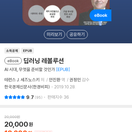
미리보기
공유하기
소득공제
EPUB
딥러닝 레볼루션
eBook
AI 시대, 무엇을 준비할 것인가
EPUB
테런스 J. 세즈노스키
저
안진환
역
권정민
감수
한국경제신문사(한경비피)
2019.10.28.
9.7
판매지수
36
95
20,000
원
20,000