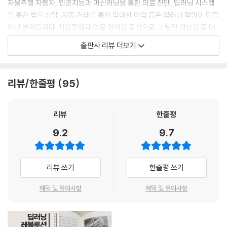
자율주행 자동차, 인공지능과 머신러닝을 통한 의료 진단, 딥러닝 시스템
을 통한 법률 상담, 자동 거래를 통한 막대한 이익 등은 딥러닝 혁명이 만들
어낸 변화들이다. 자율주행과 의료 영역을 중심으로 그 발전 양상을 좀 더
자세히 살펴보자.
출판사 리뷰 더보기
자율주행차가 불러올 변화는 운전으로부터의 해방과 도로 주행이 보다 안
전해지는 수준을 훨씬 넘어선다. 우선 언제 어디서든 자율주행차를 쓸 수
리뷰/한줄평
95
있게 되면 자연스럽게 소유 개념이 달라질 것이다. 부르자마자 1분 만에 인
공지능이 안전하게 운전하는 자동차가 온다면 굳이 차를 소유할 필요가 없
기 때문이다. 자율주행 자동차가 상용화되고 도시 밖에 주차를 하는 시대
리뷰
한줄평
가 오면 현재 도시에서 주차장으로 쓰이는 방대한 면적이 생산적인 목적으
9.2
9.7
로 재활용될 것이다. 실제로 도시 계획가들은 이미 주차장을 공원화하는
방안 등을 그려보고 있다. 이는 도시의 형태를 완전히 뒤바꿀 것이다. 자동
차와 관련된 여러 산업군이 영향을 받는 것은 물론이다. 보험사와 정비소
리뷰 쓰기
한줄평 쓰기
가 대표적이다.
혜택 및 유의사항
혜택 및 유의사항
의료계는 어떨까. 머신러닝이 발전하고 빅데이터를 이용할 수 있는 여러
문제에 적용됨으로써 변혁을 겪게 될 전망이다. 의료 진단이 대표적인 예
다. 환자 수백만 명의 기록을 활용할 수 있게 되면서 더욱 정확해질 것이다.