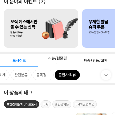
이 분야의 이벤트
7
리뷰/한줄평
도서정보
배송/반품/교환
95
소개
관련분류
품목정보
출판사 리뷰
이 상품의 태그
#월간개발자_대표도서
#AI
#인공지능
#4차산업혁명