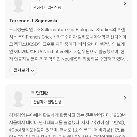
7장 알고리즘의 시대
관심작가 알림신청
8장 헬로, 미스터 칩스
9장 내부 정보
Terrence J. Sejnowski
10장 인식
소크생물학연구소Salk Institute for Biological Studies의 프랜
11장 자연은 인간보다 영리하다
시스 크릭Francis Crick 석좌교수이자 캘리포니아대학교 샌디에이
12장 심층 지능
고 캠퍼스UCSD의 교수로 재직 중이다. 버락 오바마 행정부의 브레
· 연대표
인 이니셔티브BRAIN Initiative에서 자문위원으로 활동했으며, 현
재 인공지능 분야 최고 학회인 NeurIPS의 의장직을 수행하고 있다.
3부 다양한 학습 방법
딥러닝 기술의 초석이 된 볼츠만 머신 알고리즘을 제프리 힌튼과 함
펼쳐보기
께 개발한 것을 비롯해 뉴럴 네트워크의 학습 이론에 대한 다수의 논
13장 칵테일파티 문제
문을 발표했다. 머신러닝 및 신경과학 최고 권위자 중 한 명인 세즈노
14장 홉필드 망과 볼츠만 머신
스키 교수는 한국
역
안진환
15장 오류의 역전파
16장 컨볼루션 러닝
관심작가 알림신청
17장 보상학습
18장 NIPS
경제경영 분야에서 활발하게 활동하고 있는 전문 번역가다. 1963년
· 연대표
서울에서 태어나 연세대학교를 졸업했다. 저서로 《영어 실무 번역》,
《Cool 영작문》 등이 있으며, 역서로 《소스 코드: 더 비기닝》, 《일론