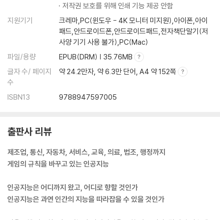
저작권 보호를 위해 인쇄 기능 제공 안함
지원기기
크레마,PC(윈도우 - 4K 모니터 미지원),아이폰,아이
패드,안드로이드폰,안드로이드패드,전자책단말기(저
사양 기기 사용 불가),PC(Mac)
파일/용량
EPUB(DRM) | 35.76MB
글자 수/ 페이지
약 24.2만자, 약 6.3만 단어, A4 약 152쪽
수
ISBN13
9788947597005
출판사 리뷰
제조업, 통신, 자동차, 서비스, 교육, 의료, 법조, 행정까지
게임의 규칙을 바꾸고 있는 인공지능
인공지능은 어디까지 왔고, 어디로 향할 것인가
인공지능은 과연 인간의 지능을 따라잡을 수 있을 것인가