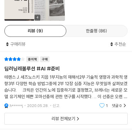
암 진단에서 딥러닝의 예측과 전문의의 판단이 결합된 경우 0.995라는 거
의 완벽한 정확도가 나왔다. 인간과 인공지능이 힘을 합쳤을 때 더 나은 수
행력이 나온 이유는 전문의와 딥러닝 네트워크가 동일한 자료를 서로 다른
4
방식으로 보기 때문이다. 이는 곧 인간과 기계가 경쟁하기보다는 공조하는
리뷰
9
한줄평
86
미래가 열릴 것이며 보다 많은 생명을 살릴 수 있게 될 것이라는 의미다.
구매리뷰
추천순
이와 같은 놀라운 변화는 수많은 데이터를 해석하고 응용하게 됨으로써 가
능해졌다. 그리고 여기서 핵심적인 역할을 하는 것이 머신러닝과 딥러닝이
종이책
구매
다. 세즈노스키 교수는 이렇게 말한다. “데이터를 가공해 정보로 만들어내
는 정제소 역할을 하는 것이 머신러닝(딥러닝)이다. 아무리 많은 데이터를
딥러닝레볼루션 #AI #준비
만들어내도 머신러닝(딥러닝)이 발전하지 않으면 아무 소용이 없다.” 머
테렌스 J. 세즈노스키 지음 1부지능의 재해석2부 기술적 영향과 과학적 영
신러닝과 딥러닝 없이는 수많은 데이터도 의미가 없다는 뜻이다.
향3부 다양한 학습 방법그중에 2부 12장 심층 지능은 무엇일까 살펴보겠
습니다. 크릭은 인간의 노에 집중하기로 결정했고, 브레너는 새로운 모
한편 인공지능 개발 초기, 많은 연구자들은 로직을 통해서 인공지능을 구
델 유기체인 예쁜 꼬마선충에 관한 연구를 시작했다. ... 이 선충은 오랜 기
현할 수 있다고 생각했다. 그리고 이들이 주류 학파의 위치를 점하고 있었
간에 걸쳐 체내의 모든 세포를 추적함으로써 배아 상태에서 출발한 생명체
h*****j
2020.05.28.
신고
1
댓글
0
의 발달 과정을
다. 세즈노스키는 이에 대해 도전장을 내밀었다. 인공지능을 현실화시키기
위해서는 인간이 학습하고 응용하는 방식을 이해해야 하는데, 인간은 로직
리뷰 전체보기
을 통해서 학습하지 않는다는 것이었다. 이는 인공지능을 신경과학과 떼놓
고 말할 수 없는 이유이기도 하다.