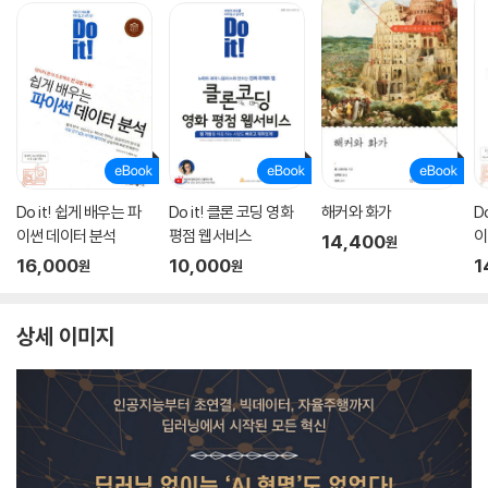
Do it! 쉽게 배우는 파
Do it! 클론 코딩 영화
해커와 화가
D
이썬 데이터 분석
평점 웹서비스
이
14,400
원
16,000
10,000
1
원
원
상세 이미지