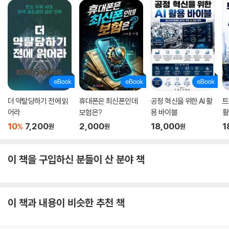
런스’에 기조연설자로 참여한 바 있다. 또한 노벨상의 산실인 소크생물학
연구소의 석좌교수로 재직 중이다. 머신러닝과 신경과학 분야의 세계적 권
위자가 몇 십 년에 걸친 경험과 연구를 집대성한 기록인 만큼 이 책은 쉽지
만은 않다. 다행인 점은, 그가 뛰어난 작가라는 사실이다. 공학적인 차원에
서 전문가만 이해할 수 있는 책이 아니라 누구든 약간의 노력을 기울인다
면 이해할 수 있는 책을 써냈다. 또한 제프리 힌튼, 프랭크 로젠블랫, 마빈
민스키, 놈 촘스키 등 인공지능 분야뿐만 아니라 현대 지성사에서 빼놓을
수 없는 학자들의 생생한 일화와 치열한 논쟁이 곳곳에 담겨 있어 한 편의
더 약탈당하기 전에 읽
휴대폰은 최신폰인데
공정 혁신을 위한 AI 활
트
역사책을 읽는 듯한 기분이 들게 한다.
어라
보험은?
용 바이블
활
10
7,200
2,000
18,000
1
%
원
원
원
만약 누군가 인공지능, 머신러닝, 딥러닝에 알고자 한다면 《딥러닝 레볼루
션》은 첫 번째 리스트에 올려야 하는 책이다. 그리고 이 책을 읽은 사람과
이 책을 구입하신 분들이 산 분야 책
읽지 않은 사람의 차이는 크게 날 것이다.
이 책과 내용이 비슷한 추천 책