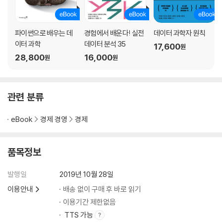
파이썬으로 배우는 데
경험에서 배운다! 실전
데이터 과학자 원칙
이터 과학
데이터 분석 35
17,600
원
28,800
16,000
원
원
관련 분류
eBook
경제 경영
경제
품목정보
발행일
2019년 10월 28일
이용안내
배송 없이 구매 후 바로 읽기
이용기간 제한없음
TTS 가능