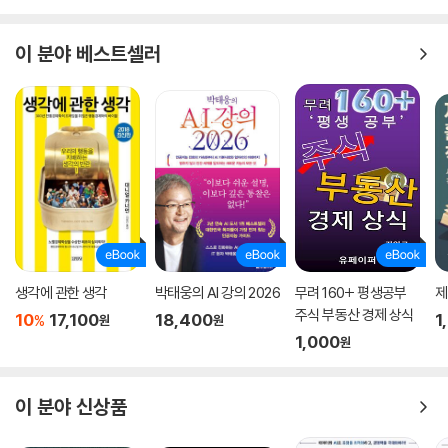
인공지능의 모든 것
인공지능, 머신러닝, 딥러닝을 제대로 알고 싶다면
이 분야 베스트셀러
첫 번째로 봐야 할 책!
『딥러닝 레볼루션』은 총 3부에 걸쳐 인공지능과 딥러닝의 활용 현황, 인공
지능으로 변화할 미래 모습과 이를 대하는 관점, 인공지능과 딥러닝 기술
의 발전 과정에 대해서 이야기한다. 1부 경우 딥러닝의 실제 적용 사례를
사례를 들어가며 현재의 발전상을 보여준다. 주식거래, 자율주행차, 교육,
게임, 헬스케어, 번역, 음성인식, 사물인식 등이다. 2부에서는 미래의 인공
지능 기술에 대한 조망과 더불어 인공지능과 관련 기술을 바라보는 다양한
관점을 보여준다. 대가의 시선으로 앞으로 펼쳐질 변화의 모습을 가늠해보
고, 인공지능에 대한 다양한 시각을 접하는 기회가 될 것이다. 마지막 3부
생각에 관한 생각
박태웅의 AI 강의 2026
무려 160+ 평생공부
제
에서는 인공지능과 딥러닝 발전 과정에 있었던 다양한 연구와 그 사이 등
주식 부동산 경제 상식
10
17,100
18,400
1
%
원
원
장한 여러 알고리즘의 원리와 직관을 차근차근 살펴본다. 저자의 깊이 있
1,000
원
는 설명을 통해, 인공지능 발전의 역사와 머신러닝의 이론적 기초를 이해
할 수 있을 것이다.
이 분야 신상품
세즈노스키 교수는 현재 인공지능 분야 최고 학회인 NeurIPS의 의장이
며, 2018년 한국에서 과기정통부 주최로 열린 ‘2018 인공지능 국제컨퍼