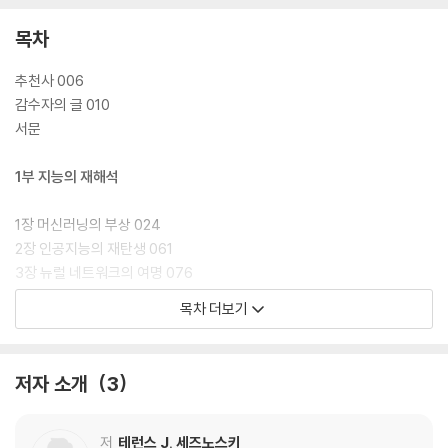
목차
추천사 006
감수자의 글 010
서문
1부 지능의 재해석
1장 머신러닝의 부상 024
2장 인공지능의 재탄생 061
3장 뉴럴 네트워크의 여명 076
4장 두뇌 방식의 컴퓨팅 093
목차 더보기
5장 시각 시스템에서 얻은 통찰 112
· 연대표 133
저자 소개
3
2부 기술적 영향과 과학적 영향
6장 머신러닝의 미래
저
테런스 J. 세즈노스키