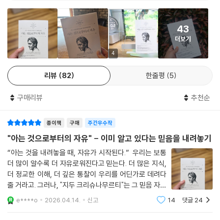
도, 신앙도, 체계도, 배우자도, 부모도, 사회도 따르지 않는 정신이 될 수 있
는가? 그 물음이 불편하다면 아마 그것이 정확히 지금 당신에게 필요한 신
43
호일 것이다.
더보기
공포, 쾌락, 슬픔 - 우리가 외면해 온 것들
4
리뷰
82
한줄평
5
이 책이 다루는 주제들을 나열해 보면 이렇다. 공포. 쾌락. 슬픔. 관계. 사랑.
폭력. 의식. 시간. 죽음. 명상. 우리가 매일 살아내면서도 제대로 들여다본
구매리뷰
추천순
적 없는 것들이다. 크리슈나무르티는 말한다. 두려움은 생각이 과거를 끌
어오고 미래를 투사하는 데서 생겨난다고. 과거의 상처를 반추하고 미래의
종이책
구매
주간우수작
이상을 그리는 심리적 시간, 그 마음의 운동이 우리를 묶는 사슬이며 슬픔
의 뿌리라고. 쾌락을 추구할수록 두려움은 깊어진다고. 관계를 파괴하는
"아는 것으로부터의 자유" - 이미 알고 있다는 믿음을 내려놓기
것은 상대가 아니라 상대에 대해 내가 쌓아온 이미지라고. 사랑은 노력으
“아는 것을 내려놓을 때, 자유가 시작된다.” 우리는 보통
로 기를 수 있는 것이 아니라 두려움과 집착과 소유가 완전히 사라질 때 저
더 많이 알수록 더 자유로워진다고 믿는다. 더 많은 지식,
절로 생겨나는 것이라고. 전쟁, 혁명, 개혁, 법률, 이념. 이 모든 것으로 바
더 정교한 이해, 더 깊은 통찰이 우리를 어딘가로 데려다
깥을 바꾸려 했지만 수레에서 제트기에 이르기까지 겉으로는 엄청나게 발
줄 거라고. 그러나, "지두 크리슈나무르티"는 그 믿음 자체
전했어도 내면적으로 인간은 조금도 변하지 않았다. 이 사실 앞에서 그는
를 정면으로 흔들어놓는다. 『아는 것으로부터의 자유』는
e****o
2026.04.14.
신고
14
댓글
24
제목부터가 도발이다. 더 많이 알려는 게 아니라, 이미 알
묻는다. 그렇다면 완전히 다른 사회를 만들기 위해 우리가 할 수 있는 것은
고 있다고 믿는 것들을 내려놓
무엇인가.