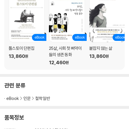
톨스토이 단편집
25살, 사회 첫 삐약이
붙잡지 않는 삶
들의 생존 동화
13,860
13,860
원
원
12,460
원
관련 분류
eBook
인문
철학일반
품목정보