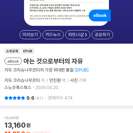
미리보기
카드뉴스
파트너샵
공유하기
소득공제
EPUB
아는 것으로부터의 자유
eBook
지두 크리슈나무르티의 가장 위대한 통찰
EPUB
지두 크리슈나무르티
저
안진환
역
서진
기획
스노우폭스북스
2026.04.20.
9.6
판매지수
474
87
13,160
원
13,160