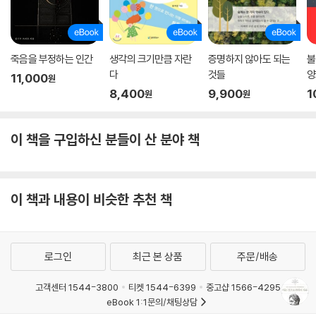
죽음을 부정하는 인간
생각의 크기만큼 자란
증명하지 않아도 되는
불
다
것들
양
11,000
원
8,400
9,900
1
원
원
이 책을 구입하신 분들이 산 분야 책
이 책과 내용이 비슷한 추천 책
로그인
최근 본 상품
주문/배송
고객센터 1544-3800
티켓 1544-6399
중고샵 1566-4295
eBook 1:1문의/채팅상담