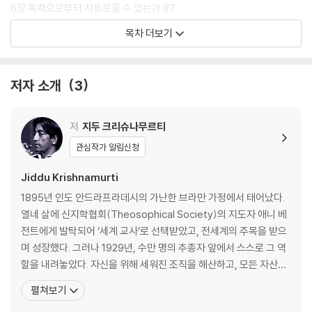
온전히 바라볼 때 그 총체적 주의 자체가 변화이며 자유라고.
6장 폭력으로부터 자유로울 수 있는가 87
7장 우리는 서로를 진짜 보고 있는가 101
목차 더보기
대강(大講)에서 수천 명의 청중 앞에 서도 사람들은 크리슈나무르티가 자
8장 완전한 자유, 완전한 고독 115
신에게 직접 말을 건네는 느낌을 받았다. 구루로서가 아니라 친구로서 말
9장 시간이 슬픔이다 125
했기 때문이다. 이 책은 그 목소리를 그대로 담고 있다.
10장 사랑이란 무엇인가 137
저자 소개
3
11장 이미지 없이 바라보다 153
12장 나를 보는 나는 누구인가 165
13장 생각이란 무엇인가 173
저
지두 크리슈나무르티
14장 고요는 만들 수 없다 183
관심작가 알림신청
15장 명상자 없는 명상 193
16장 지금, 혁명 205
Jiddu Krishnamurti
1895년 인도 안드라프라데시의 가난한 브라만 가정에서 태어났다.
열네 살에 신지학협회(Theosophical Society)의 지도자 애니 베
전트에게 발탁되어 ‘세계 교사’로 선택받았고, 전세계의 주목을 받으
며 성장했다. 그러나 1929년, 수만 명의 추종자 앞에서 스스로 그 역
할을 내려놓았다. 자신을 위해 세워진 조직을 해산하고, 모든 자산을
반환하며 선언했다. “진리는 길이 없는 땅이다.” 이후 그는 어떤 조직
펼쳐보기
에도, 어떤 종교에도, 어떤 국가에도 속하지 않은 채 60여 년간 전 세