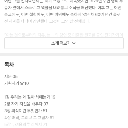
어난 그를 신지학협회는 ‘세계 스승’으로 지목했지만 1929년 수만 명의 추
종자 앞에서 스스로 그 역할을 내려놓고 조직을 해산했다. 이후 그는 어떤
종교에도, 어떤 철학에도, 어떤 이념에도 속하지 않은 채 60여 년간 홀로
전 세계를 다니며 강연했다. 그것이 그의 삶 전체였다.
『아는 것으로부터의 자유』는 그의 강연 중 미출판 원고를 공인 전기작가이
자 평생의 벗 메리 루티엔스(Mary Lutyens)가 엄선하고 편집한 책으로
소개 더보기
크리슈나무르티의 가르침 중 가장 핵심적이고 접근하기 쉬운 대표작으로
꼽힌다. 크리슈나무르티는 이 책에서 인간 삶의 핵심 문제들을 정면으로
다룬다. 공포, 쾌락, 슬픔,관계, 사랑, 죽음, 명상. 우리가 매일 살아내면서
목차
도 제대로 들여다본 적 없는 것들이다.
서문 05
그는 묻는다. 우리가 알고 있다고 믿는 것들, 기억, 신념, 전통, 이상, 비교.
기획자의 말 10
그것이 오히려 우리를 옥죄는 것은 아닌가. 크리슈나무르티는 말한다. 모
든 사유는 과거의 산물이며 낡은 것이라고. 두려움은 생각이 과거를 끌어
1장 우리는 왜 찾아 헤매는가 19
오고 미래를 투사하는 데서 생겨나며 쾌락을 추구할 수록 두려움은 깊어진
2장 자기 자신을 배우다 37
다고. 관계를 파괴하는 것은 상대가 아니라 상대에 대해 내가 쌓아온 이미
3장 의식이란 무엇인가 51
지이며 사랑은 두려움과 집착이 완전히 사라질 때 저절로 생겨나는 것이라
4장 쾌락, 그리고 그 그림자 61
고. 그는 어떤 체계도 제시하지 않는다. 그저 보라고 한다. 판단하지 않고
5장 두려움의 뿌리까지 71