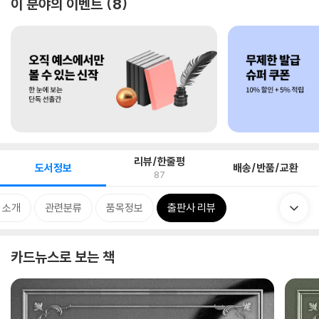
이 분야의 이벤트
8
리뷰/한줄평
도서정보
배송/반품/교환
87
 소개
관련분류
품목정보
출판사 리뷰
카드뉴스로 보는 책