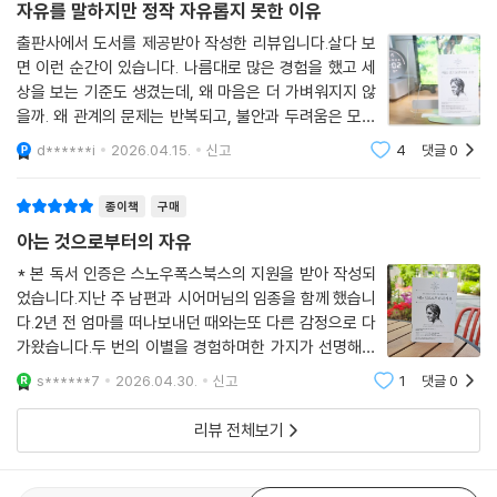
자유를 말하지만 정작 자유롭지 못한 이유
“독자가 읽기 편하게 만드는 익숙한 문체를 내려놓고 저자의 문장들을 어
출판사에서 도서를 제공받아 작성한 리뷰입니다.살다 보
느 곳에서는 ‘지뢰’처럼 그냥 툭 내버려 두었다. 쉽게 고쳐 쓰려는 의식이
면 이런 순간이 있습니다. 나름대로 많은 경험을 했고 세
올라올 때마다 이 책이 가진 오랜 역사적 무게 앞에서 뒷걸음질치기도 했
상을 보는 기준도 생겼는데, 왜 마음은 더 가벼워지지 않
다. 대신 번역투를 걷어내고 단어 하나를 고를 때마다 물었다. 이것이 크리
을까. 왜 관계의 문제는 반복되고, 불안과 두려움은 모양
슈나무르티가 실제로 전달하고자 한 것인가.”
만 바꿔 다시 찾아올까.그런 의문이 들때 이 책을 읽어보
d******i
2026.04.15.
신고
4
댓글
0
면 많은 도움이 될것 같아요.이 책은 보통의 자기계발서처
럼 "이렇게 하면 된다"는 답을 주지 않습니다
어떤 문장 앞에서는 손이 멈췄다고 했다. 단지 좋은 문장이어서가 아니라
종이책
구매
그 문장이 존재로 더 깨어 있도록 역할을 했기 때문이라고. 수행자와 편집
아는 것으로부터의 자유
자 사이를 오가며 작업했다고. 권위에 기대지 말라는 이 말은 기획자에게
도 해당된다. 진짜 만남은 오직 있는 그대로의 나와 텍스트 사이에서만 일
* 본 독서 인증은 스노우폭스북스의 지원을 받아 작성되
었습니다. 지난 주 남편과 시어머님의 임종을 함께 했습니
어난다.
다.2년 전 엄마를 떠나보내던 때와는또 다른 감정으로 다
가왔습니다.두 번의 이별을 경험하며한 가지가 선명해졌
지금 이 순간, 왜 이 책인가
습니다.우리는 늘 과거에 묶인 채 살아간다는 것.받지 못
s******7
2026.04.30.
신고
1
댓글
0
했던 사랑을 떠올리고좋은 부모가 될 수 있을지 스스로에
크리슈나무르티 재단 이사 데이비드 스킷은 말한다. 우리가 사는 세계는
게 묻다 보니나는 어느새 지나간 시간에 마음
리뷰 전체보기
분명 새로운 종류의 행성적 정신을 요청하고 있다고. 경제, 금융, 정치, 전
염병, 기후 변화 등 어느 한 영역에서 일어난 사건이 전 세계에 파급되는 시
대다. 유례없는 국제적 협력을 요구하는 이 문제들은 모두 서로 연결되어