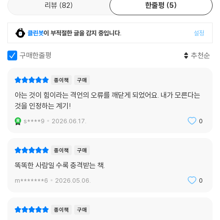
리뷰
82
한줄평
5
있다. 내 심리 안에 있는 것이 이 행성 전체의 심리 안에도 있다. 같은 근본
적인 심리적 과정, 같은 왜곡된 인식이 우리 모두를 지배한다. 그러므로 이
책은 단지 개인의 내면에 관한 책이 아니다. 세계가 어떻게 지금 이 모습이
클린봇
이 부적절한 글을 감지 중입니다.
설정
되었는지에 관한 책이다. 이 책을 한 시간 동안 주의 깊게 읽었다면 그것이
명상이다. 그다음은 독자 스스로 무슨 일이 일어나는지 알아낼 몫이다. 이
구매한줄평
추천순
책은 읽는 동안 잠시 아는 것을 내려놓고 바라볼 수 있다면 충분하다. 그 바
라봄 속에 이미 자유가 있다.
종이책
구매
아는 것이 힘이라는 격언의 오류를 깨닫게 되었어요. 내가 모른다는
것을 인정하는 계기!
s****9
2026.06.17.
0
종이책
구매
똑똑한 사람일 수록 충격받는 책.
m*******6
2026.05.06.
0
종이책
구매