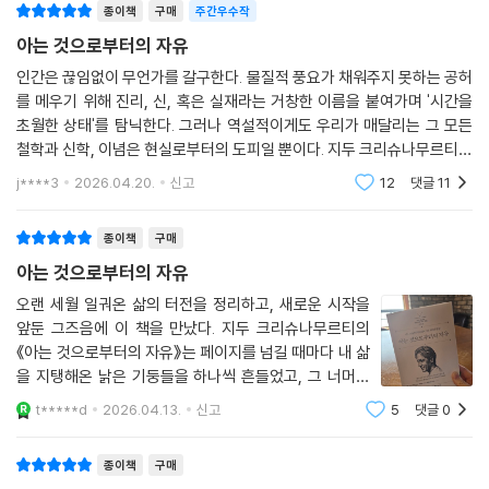
종이책
구매
주간우수작
아는 것으로부터의 자유
답이 없다는 것이 이 책의 답이다
인간은 끊임없이 무언가를 갈구한다. 물질적 풍요가 채워주지 못하는 공허
를 메우기 위해 진리, 신, 혹은 실재라는 거창한 이름을 붙여가며 '시간을
이 책에는 답이 없다. 크리슈나무르티 자신이 그것을 원하지 않았다. 만약
초월한 상태'를 탐닉한다. 그러나 역설적이게도 우리가 매달리는 그 모든
내가 당신에게 어떤 체계를 내놓고 당신이 그것을 따른다면 당신은 그저
철학과 신학, 이념은 현실로부터의 도피일 뿐이다. 지두 크리슈나무르티의
복사하고 모방하고 순응하는 것에 불과하다. 그렇게 하면 당신 안에 또 다
저작 《아는 것으로부터의 자유》는 이 지점에서 날카로운 죽비처럼 우리의
른 권위를 세우는 것이고 당신과 그 권위 사이에 갈등이 생긴다. 그래서 당
j****3
2026.04.20.
신고
12
댓글
11
의식을 내리
신은 이념과 실제의 삶 사이에서 이중적으로 살아가게 된다. 실제로 진실
한 것은 이념이 아니라 지금 이 순간의 당신이다. 그는 어떤 체계도 제시하
종이책
구매
지 않는다. 새로운 철학도, 새로운 종교도, 실재에 이르는 새로운 길도 없
아는 것으로부터의 자유
다. 권위에 기대지 말고 전통에 기대지 말고 자신의 말에도 기대지 말라고
오랜 세월 일궈온 삶의 터전을 정리하고, 새로운 시작을
했다. 그저 보라고 한다. 지금 이 순간 자신 안에서 일어나고 있는 것을 살
앞둔 그즈음에 이 책을 만났다. 지두 크리슈나무르티의
아 있는 눈으로. 고치려 하지도 않고 판단하지도 않으면서. 무언가를 고치
《아는 것으로부터의 자유》는 페이지를 넘길 때마다 내 삶
려는 순간 또 다른 권위를, 내면의 검열자를 세우는 것이기 때문이다.
을 지탱해온 낡은 기둥들을 하나씩 흔들었고, 그 너머로
내가 미처 보지 못했던 풍경을 조용히 열어 보여주었다.
t*****d
2026.04.13.
신고
5
댓글
0
기획자가 이 책을 옮긴 방식
평소 깊이 신뢰하던 출판사 스노우폭스북스의 이름에 이
끌려 펼친 책은 첫 문장부터 나를 멈춰 세
종이책
구매
기획자 서진은 이 작업을 이렇게 말한다.