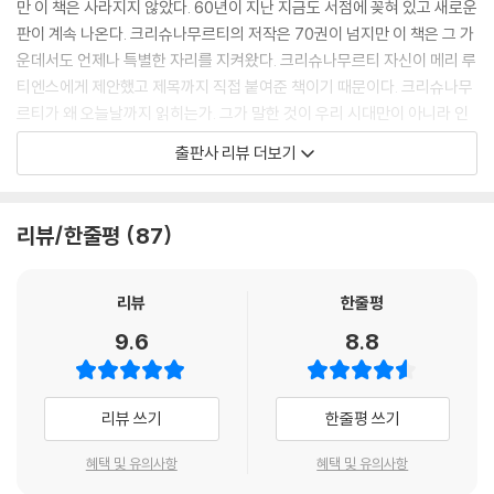
만 이 책은 사라지지 않았다. 60년이 지난 지금도 서점에 꽂혀 있고 새로운
판이 계속 나온다. 크리슈나무르티의 저작은 70권이 넘지만 이 책은 그 가
운데서도 언제나 특별한 자리를 지켜왔다. 크리슈나무르티 자신이 메리 루
티엔스에게 제안했고 제목까지 직접 붙여준 책이기 때문이다. 크리슈나무
르티가 왜 오늘날까지 읽히는가. 그가 말한 것이 우리 시대만이 아니라 인
류의 역사 전체에 적용되기 때문이다. 이 책이 처음 세상에 나왔을 때와 지
출판사 리뷰 더보기
금 인간의 조건은 본질적으로 달라지지 않았다. 우리는 여전히 두려움 속
에서 쾌락을 쫓고 관계 속에서 상처받고 죽음 앞에서 불안해한다. 그리고
여전히 누군가가 답을 주기를 기다린다.
리뷰/한줄평
87
이 책이 묻는 것
리뷰
한줄평
크리슈나무르티는 독자를 편안하게 해주지 않는다. 수백 년 동안 우리는
9.6
8.8
스승들에게, 권위자들에게, 책에게, 성인들에게 떠먹여져 왔다. 우리는 이
렇게 말한다. 저 너머에 무엇이 있는지 다 말해 주십시오. 그리고 그들의 설
명에 만족한다. 이것은 우리가 말(言語)에 기대어 살고 있다는 뜻이다. 우
리뷰 쓰기
한줄평 쓰기
리의 삶이 얕고 공허하다는 뜻이다. 우리는 이류(二流)의 존재들이다. 그
는 이것을 정면으로 말한다. 그리고 이렇게 묻는다. 어떤 종류이든 권위를,
혜택 및 유의사항
혜택 및 유의사항
모든 의식과 의례와 교의를 실제로 완전히 거부할 수 있는가? 스승도, 신