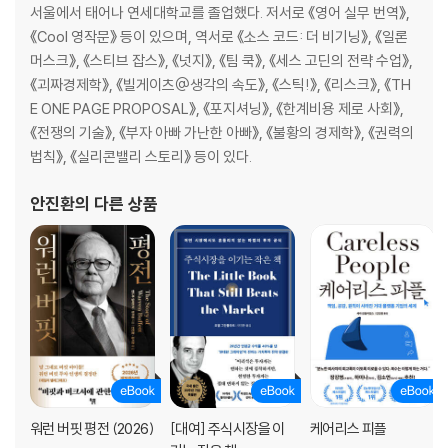
서울에서 태어나 연세대학교를 졸업했다. 저서로 《영어 실무 번역》,
《Cool 영작문》 등이 있으며, 역서로 《소스 코드: 더 비기닝》, 《일론
머스크》, 《스티브 잡스》, 《넛지》, 《팀 쿡》, 《세스 고딘의 전략 수업》,
《괴짜경제학》, 《빌게이츠@생각의 속도》, 《스틱!》, 《리스크》, 《TH
E ONE PAGE PROPOSAL》, 《포지셔닝》, 《한계비용 제로 사회》,
《전쟁의 기술》, 《부자 아빠 가난한 아빠》, 《불황의 경제학》, 《권력의
법칙》, 《실리콘밸리 스토리》 등이 있다.
안진환
의 다른 상품
워런 버핏 평전 (2026)
[대여] 주식시장을 이
케어리스 피플