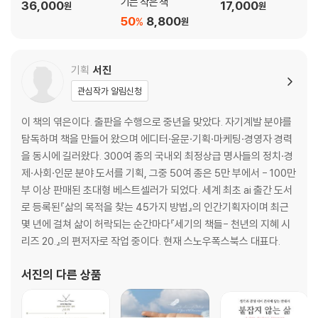
기는 작은 책
36,000
17,000
원
원
50
8,800
%
원
기획
서진
관심작가 알림신청
이 책의 엮은이다. 출판을 수행으로 중년을 맞았다. 자기계발 분야를
탐독하며 책을 만들어 왔으며 에디터·윤문·기획·마케팅·경영자 경력
을 동시에 길러왔다. 300여 종의 국내외 최정상급 명사들의 정치·경
제·사회·인문 분야 도서를 기획, 그중 50여 종은 5만 부에서 - 100만
부 이상 판매된 초대형 베스트셀러가 되었다. 세계 최초 ai 출간 도서
로 등록된『삶의 목적을 찾는 45가지 방법』의 인간기획자이며 최근
몇 년에 걸쳐 삶이 허락되는 순간마다『세기의 책들- 천년의 지혜 시
리즈 20.』의 편저자로 작업 중이다. 현재 스노우폭스북스 대표다.
서진
의 다른 상품