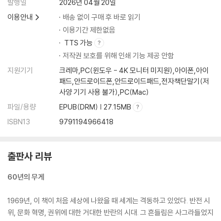
발행일
2026년 04월 20일
이용안내
배송 없이 구매 후 바로 읽기
이용기간 제한없음
TTS 가능
저작권 보호를 위해 인쇄 기능 제공 안함
지원기기
크레마,PC(윈도우 - 4K 모니터 미지원),아이폰,아이
패드,안드로이드폰,안드로이드패드,전자책단말기(저
사양 기기 사용 불가),PC(Mac)
파일/용량
EPUB(DRM) | 27.15MB
ISBN13
9791194966418
출판사 리뷰
60년의 무게
1969년, 이 책이 처음 세상에 나왔을 때 세계는 격동하고 있었다. 반전 시
위, 문화 혁명, 권위에 대한 거대한 반란의 시대. 그 흔들림은 사그라들었지