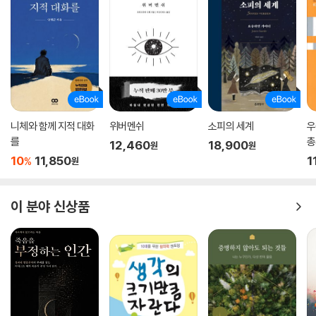
니체와 함께 지적 대화
위버멘쉬
소피의 세계
우
를
총
12,460
18,900
원
원
10
11,850
1
%
원
이 분야 신상품