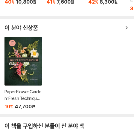
4
40
10,800
41
7,600
42
8,300
%
%
%
원
원
원
3
이 분야 신상품
Paper Flower Garde
n: Fresh Techniques
for Handmade Crep
10
47,700
%
원
e Paper Blooms
이 책을 구입하신 분들이 산 분야 책