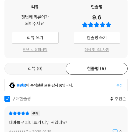
Featuring original illustrations and quotes from the tales along
리뷰
한줄평
side the patterns, this is a visual treat for fans of Peter Rabbit,
allowing you to knit heirloom toys to enjoy for generations to
9.6
첫번째 리뷰어가
come.
되어주세요.
Officially licensed by Frederick Warne & Co. Ltd. BEATRIX
리뷰 쓰기
한줄평 쓰기
POTTER™ and PETER RABBIT™ ⓒ Frederick Warne & Co., 2
혜택 및 유의사항
혜택 및 유의사항
023
리뷰
0
한줄평
5
클린봇
이 부적절한 글을 감지 중입니다.
설정
구매한줄평
추천순
구매
대바늘로 피터 뜨기 너무 귀엽네요!
d*******7
2025.01.15.
0