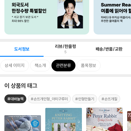
리뷰/한줄평
도서정보
배송/반품/교환
5
상세 이미지
책소개
관련분류
품목정보
이 상품의 태그
#대바늘책
#손뜨개인형_아미구루미
#인형만들기
#손뜨개질