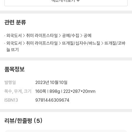
책소개 더보기
nd dress them up in simple felt garments to complete the sto
rybook look.
관련 분류
Author Claire Garland has translated Beatrix Potter's original ill
ustrations into delightfully accurate knitted versions, which wi
외국도서
취미 라이프스타일
공예/수집
공예
ll be instantly recognizable to fans of the Peter Rabbit stories.
외국도서
취미 라이프스타일
뜨개질/십자수/바느질
뜨개질/코바
Once you have knitted the characters, making the clothes ele
늘 뜨기
vates them to the next level. Whether it's Peter's distinctive b
lue jacket and little shoes or Benjamin Bunny's Tam O'Shanter
품목정보
and handkerchief, Mrs. Tiggy-winkle's mop cap and apron, the
Tailor of Gloucester's glasses, and Mr. Jemery Fisher's red tail
발행일
2023년 10월 10일
coat, every detail has been considered and can be recreated
with easy techniques..
쪽수, 무게, 크기
160쪽 | 898g | 222*287*20mm
ISBN13
9781446309674
All the knitting techniques needed to knit the animals and sew
the clothes are included, with step-by-step photos and full-s
ize templates.
리뷰/한줄평
5