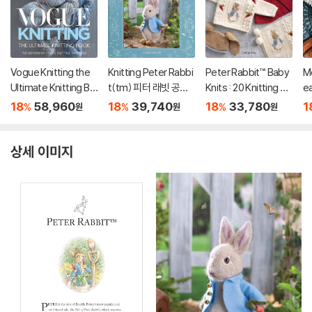
Vogue Knitting the
Knitting Peter Rabbi
Peter Rabbit™ Baby
M
Ultimate Knitting Bo
t(tm) 피터 래빗 공식
Knits : 20 Knitting Pa
e
ok: Completely Revi
뜨개인형 도안집
tterns for Clothes a
t 
18
58,960
18
39,740
18
33,780
1
%
%
%
원
원
원
sed & Updated
nd Accessories Insp
ired by the Tales of
Beatrix Potter
상세 이미지