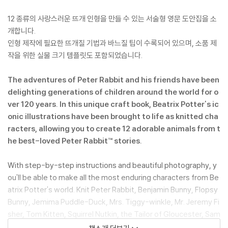
12 종류의 사랑스러운 뜨개 인형을 만들 수 있는 서술형 영문 도안집을 소
개합니다.
인형 제작에 필요한 뜨개질 기법과 바느질 팁이 수록되어 있으며, 소품 제
작을 위한 실물 크기 템플릿도 포함되었습니다.
The adventures of Peter Rabbit and his friends have been
delighting generations of children around the world for o
ver 120 years. In this unique craft book, Beatrix Potter's ic
onic illustrations have been brought to life as knitted cha
racters, allowing you to create 12 adorable animals from t
he best-loved Peter Rabbit™ stories.
With step-by-step instructions and beautiful photography, y
ou'll be able to make all the most enduring characters from Be
atrix Potter's world. Knit Peter Rabbit, Benjamin Bunny, Flopsy
Bunny, Jemima Puddle-Duck, Mrs. Tiggy-winkle, Mr. Jeremy Fi
sher, Tom Kitten, Squirrel Nutkin, the Tailor of Gloucester, Sam
uel Whiskers, Mr. Tod the fox, and Tommy Brock the badger, a