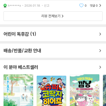
“응석 부리면 안 돼! 이것이 너희가 살아가는 세계야. 이 세상은 이기거나
h******x
2026.01.18.
신고
0
댓글
0
지는 것뿐이야. 불만 있으면 이겨야 해. 마지막까지 살아남아야 해. 마지막
리뷰 전체보기
에 남은 것에는…….”
--- p.185
어린이 독후감
1
배송/반품/교환 안내
이 분야 베스트셀러