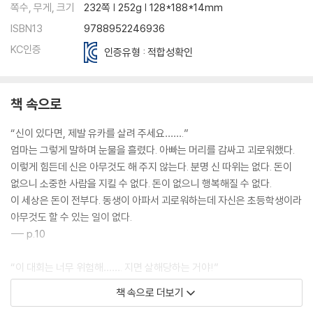
쪽수, 무게, 크기
232쪽 | 252g | 128*188*14mm
ISBN13
9788952246936
KC인증
인증유형 : 적합성확인
책 속으로
“신이 있다면, 제발 유카를 살려 주세요…….”
엄마는 그렇게 말하며 눈물을 흘렸다. 아빠는 머리를 감싸고 괴로워했다.
이렇게 힘든데 신은 아무것도 해 주지 않는다. 분명 신 따위는 없다. 돈이
없으니 소중한 사람을 지킬 수 없다. 돈이 없으니 행복해질 수 없다.
이 세상은 돈이 전부다. 동생이 아파서 괴로워하는데 자신은 초등학생이라
아무것도 할 수 있는 일이 없다.
--- p.10
“이 대회는 너무 위험해……. 지면 살해당하는 거야!”
하루마가 큰 소리로 외쳤지만, 다른 참가자들의 반응은 떨떠름했다.
책 속으로 더보기
“그런 것쯤 다들 알고 있어.”