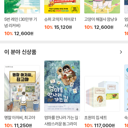
5번 레인 (30만 부 기
슈퍼 코딱지 히어로 1
고양이 해결사 깜냥 9
엄
념 리커버)
사
10
15,120
10
12,600
%
%
원
원
10
12,600
1
%
원
이 분야 신상품
명찰 아저씨, 최고야
엄마를 만나러 가는 길 :
초원의 집 세트
숙
사랑스러운 동그라미
10
11,250
10
117,000
1
%
%
원
원