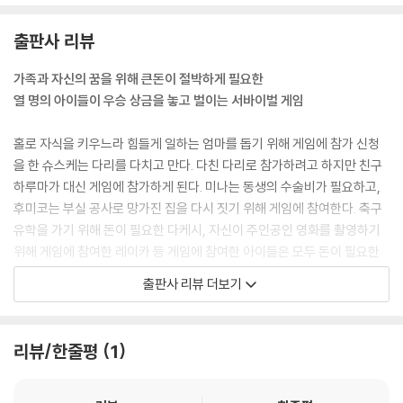
다케시가 무뚝뚝하게 말했다.
“그래, 그렇겠지.”
출판사 리뷰
하루마는 마음을 진정시켰다.
“이 대회의 상금은 10억 원이야. 어른이라도 좀처럼 손에 넣지 못하는 큰
가족과 자신의 꿈을 위해 큰돈이 절박하게 필요한
돈이라고. 심지어 아이가 이런 돈이 생기는 일은 웬만해서는 생각할 수 없
열 명의 아이들이 우승 상금을 놓고 벌이는 서바이벌 게임
지. 위험한 게 당연하잖아.”
--- p.52
홀로 자식을 키우느라 힘들게 일하는 엄마를 돕기 위해 게임에 참가 신청
을 한 슈스케는 다리를 다치고 만다. 다친 다리로 참가하려고 하지만 친구
“조금만 참아. 나와 슈스케가 미나 널 양옆에 서서 들고 옮길 거니까.”
하루마가 대신 게임에 참가하게 된다. 미나는 동생의 수술비가 필요하고,
“나오토, 머리 좋구나.”
후미코는 부실 공사로 망가진 집을 다시 짓기 위해 게임에 참여한다. 축구
“그게…… 잘될까?”
유학을 가기 위해 돈이 필요한 다케시, 자신이 주인공인 영화를 촬영하기
미나는 아직 믿음직스럽지 못한 듯 물었다.
위해 게임에 참여한 레이카 등 게임에 참여한 아이들은 모두 돈이 필요한
“이것밖에 방법이 없어. 나오토의 작전대로 해 보자.”
절실한 이유가 있다.
출판사 리뷰 더보기
하루마의 말에도 미나는 망설일 뿐이었다.
이 게임에서는 총 상금 10억을 살아남은 사람들이 나눠 가지게 된다. 아이
“아무것도 안 하면 질 거야. 되든 안 되든 도전해 보자.”
들 모두 필사적으로 게임에 임할 수밖에 없다. 돈을 차지하기 위해 거짓말
나오토가 부드러운 목소리로 미나를 설득했다.
로 상대를 속이고, 상대를 짓밟고, 비겁해지는 모습 등을 통해 현실의 축소
리뷰/한줄평
1
“……알겠어. 할게.”
판인 게임 안에서 어른들의 사회를 엿보기도 하고 진정한 가치 있는 행동
“내가 왼쪽에서 들게.”
은 무엇인지 생각해 보는 계기를 마련해 준다.
나오토가 미나의 왼쪽에서 어깨로 부축하고, 오른쪽에서는 하루마가 부축