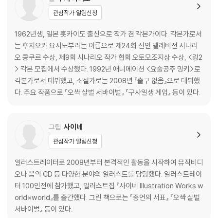
관심작가 알림신청
1962년생, 일본 홋카이도 출신으로 작가 겸 각본가이다. 각본가로서
는 후지오카 요시노부라는 이름으로 제24회 신인 텔레비전 시나리
오 콩쿠르 수상, 제9회 시나리오 작가 협회 오토모조지상 수상, <링2
> 각본 모집에서 수상했다. 1992년 애니메이션 <요술공주 밍키>로
각본가로서 데뷔했고, 소설가로는 2008년 『출구 없음』으로 데뷔했
다. 주요 작품으로 『오싹 살벌 서바이벌』 『구사일생 게임』 등이 있다.
그림
사이네
관심작가 알림신청
일러스트레이터로 2008년부터 본격적인 활동을 시작하여 뮤직비디
오나 음악 CD 등 다양한 분야의 일러스트를 담당했다. 일러스트레이
터 100인전에 참가했고, 일러스트집 『사이네 Illustration Works w
orld×world』를 출간했다. 그린 책으로는 『종언의 서표』 『오싹 살벌
서바이벌』 등이 있다.