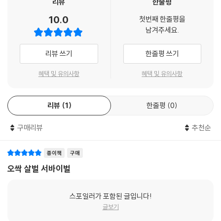
리뷰
한줄평
했다. 두 사람은 눈을 감은 미나를 들어 올렸다.
절체절명 긴박한 상황 속에서도
10.0
--- p.80~81
첫번째 한줄평을
타인을 배려하고 희생의 가치를 깨닫게 해 준다.
남겨주세요.
“11시까지 탈락자를 한 명 정해야 해.”
게임을 하기 위해 모인 저택에서의 게임 시작 전 첫 식사 시간. 메뉴판에 있
리뷰 쓰기
한줄평 쓰기
“정하지 못하면 어떻게 되나요?”
는 음식을 고른 아이들은 각자 자신의 음식을 먹는데 샌드위치를 먹던 코
하루마의 질문에 마기와가 씩 웃었다.
코아가 괴로워하며 쓰러진다. 메뉴를 고르는 것이 바로 게임이었던 것. 불
혜택 및 유의사항
혜택 및 유의사항
“탈락자를 정하지 못하는 우유부단한 사람은 10억을 손에 넣을 자격이 없
시에 시작된 게임에서 코코아는 탈락하고 아이들은 게임에서의 탈락은 곧
어. 전원 탈락이야.”
죽음을 의미한다는 것을 깨닫고 공포에 빠진다. 하지만 이제 와서 멈출 수
아이들의 얼굴이 굳었다.
리뷰
1
한줄평
0
는 없다. 이어진 이인삼각으로 나선탑을 올라가는 게임에서는 미나가 고소
“다섯 번째 게임, 협조성 테스트 시작. 잘해 봐.”
공포증으로 위기의 순간이 오지만 짝인 하루마의 배려와 나오토의 도움으
--- p.153
구매리뷰
추천순
로 탈락을 면하게 된다. 게임에서 한두 명씩 탈락할 때마다 죽음에 대한 공
포와 우승에 대한 희망이 공존하는 묘한 분위기가 감돈다.
살려면 누군가를 밀어낼 수밖에 없다. ……하지만 그래도 될까? 자신이 살
종이책
구매
기 위해 누군가를 떨어뜨리다니…….
친구 대신 참가한 하루마는 게임의 본질을 객관적으로 판단하고 자신만이
오싹 살벌 서바이벌
--- p.170
아니라 다른 친구들이 게임에서 탈락 위기에 빠지는 것을 돕는다. 자신이
추리한 것을 설명하고 위험천만한 게임을 그만 종료하자고 설득하지만 쉽
스포일러가 포함된 글입니다!
“비겁해. 어른들은 비겁해!”
지 않다. 게임은 계속되고 더 이상의 탈락자가 나오지 않기를 바라는 하루
글보기
하루마가 거칠게 말하자, 마기와는 지금까지 보여 준 적이 없는 엄격한 표
마는 자신을 희생해 미나를 구하려고 하는데…….
정을 지었다.