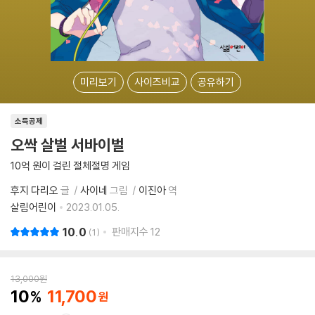
미리보기
사이즈비교
공유하기
소득공제
오싹 살벌 서바이벌
10억 원이 걸린 절체절명 게임
후지 다리오
글
사이네
그림
이진아
역
살림어린이
2023.01.05.
10.0
판매지수
12
1
13,000
원
10
11,700