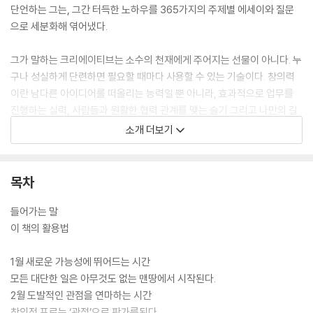
단언하는 그는, 그간 터득한 노하우를 365가지의 주제별 에세이와 질문
으로 세분화해 엮어냈다.
그가 말하는 크리에이티브는 소수의 천재에게 주어지는 선물이 아니다. 누
구나 성실하게 단련하면 필요할 때마다 사용할 수 있는 기술이다. 창의력
이란 남다른 아이디어를 떠올리는 능력일 뿐 아니라, 효과적으로 업무를
진행하는 실력, 사람들과 원활한 협력 관계를 맺는 슬기 그리고 나만의 길
을 찾고 견지해내는 지혜다. 즉, 우리가 마주하는 모든 상황에서 가치를 창
소개 더보기
출해내는 문제 해결 능력인 것이다.
저자는 효율적인 훈련을 위해 매일 가뿐히 소화할 수 있는 한 페이지의 글
목차
과 질문만 요약해 담았지만, 그곳에 압축된 가능성은 무한하다. 이 책의 진
가는 읽을수록 드러난다. 하루하루 쌓인 통찰과 지침이 1년을 바꿀 뿐 아니
들어가는 말
라, 다시 읽을 때도 성장한 당신에 걸맞게 또 다른 변화를 불러일으킬 것이
이 책의 활용법
다. 리더십과 경영학의 대가 세스 고딘은 저자에 대해 이렇게 말했다. “토
드 헨리는 당신이 더 많이, 더 훌륭하게 성취해낼 수 있도록 돕는다. 바로
1월 새로운 가능성에 뛰어드는 시간
지금부터 말이다.” 한 장 글을 읽고 하나씩 질문을 던지며 생각을 단련할
모든 대단한 일은 아무것도 없는 맨땅에서 시작된다.
때, 일터에서 능숙한 해결사가 될 뿐 아니라 삶의 방향과 질서가 정립되어
2월 도발적인 관점을 연마하는 시간
갈 것이다.
창의적 프로는 ‘관점’으로 판가름된다.