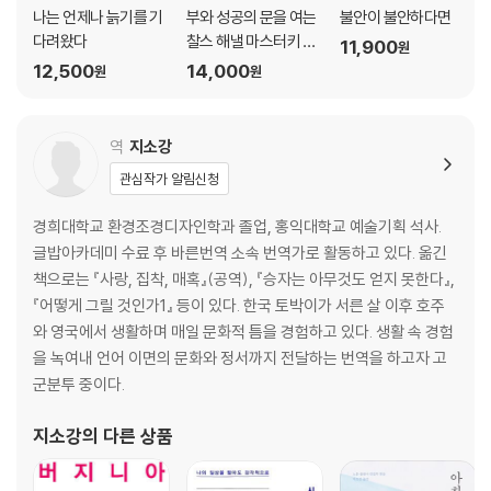
나는 언제나 늙기를 기
부와 성공의 문을 여는
불안이 불안하다면
다려왔다
찰스 해낼 마스터키 시
11,900
원
스템
12,500
14,000
원
원
역
지소강
관심작가 알림신청
경희대학교 환경조경디자인학과 졸업, 홍익대학교 예술기획 석사.
글밥아카데미 수료 후 바른번역 소속 번역가로 활동하고 있다. 옮긴
책으로는 『사랑, 집착, 매혹』(공역), 『승자는 아무것도 얻지 못한다』,
『어떻게 그릴 것인가1』 등이 있다. 한국 토박이가 서른 살 이후 호주
와 영국에서 생활하며 매일 문화적 틈을 경험하고 있다. 생활 속 경험
을 녹여내 언어 이면의 문화와 정서까지 전달하는 번역을 하고자 고
군분투 중이다.
지소강
의 다른 상품