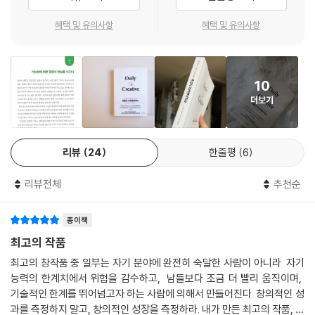
문으로 구성돼 있다. 각 한 장 분량의 짧은 에세이에는 저자가 그간 만나고
연구해온 위대한 프로들의 말, 경험을 통해 직접 깨달은 노하우, 공감과 의
혜택 및 유의사항
혜택 및 유의사항
지를 불러일으키는 일화가 담겨 있다. 또한 글 말미의 질문은 생각을 깨우
는 데 그치지 않는다. 그에 답하다 보면 나만의 루틴이 만들게 되고, 알맞은
환경을 조성하게 되고, 중요한 곳에 집중하게 된다. 바로 생활에 적용되는
10
구체적인 변화가 생기는 것이다. 천만 명이 넘는 그의 팟캐스트 애청자와
더보기
책 독자들은 그의 창의성 훈련이 유효하다는 것을 입증하고 있으며 온라인
으로는 ‘데일리 크리에이티브’ 커뮤니티도 활성화되고 있다.
리뷰
24
한줄평
6
“한 번의 큰 변화보다 매일의 작은 변화가 훨씬 강력하다”
백 마디 영감의 말보다 실생활을 찌르는 질문 하나가 필요한 이유
리뷰전체
추천순
미국의 대작가 윌리엄 포크너는 자신의 창조적 활동에 대해 이렇게 말했
종이책
다. “나는 영감이 찾아올 때만 글을 쓴다. 다행히 내 영감은 매일 아침 9시
정각에 찾아온다.” 위대한 창의적 사람들에 관해 우리는 환상을 품고는 하
최고의 작품
지만, 그들에게 창의적 작업은 아주 실질적인 일이었다. 매일 스스로 약속
최고의 창작품 중 일부는 자기 분야에 완전히 숙달한 사람이 아니라 자기
한 만큼 지켜 일하고, 부지런히 영감의 우물을 채우고, 조금씩 새로운 시도
능력의 한계치에서 위험을 감수하고, 남들보다 조금 더 빨리 움직이며,
를 감행하는 일련의 과정이었다.
기술적인 한계를 뛰어넘고자 하는 사람에 의해서 만들어진다. 창의적인 성
과를 측정하지 말고, 창의적인 성장을 측정하라. 내가 만든 최고의 작품, 일