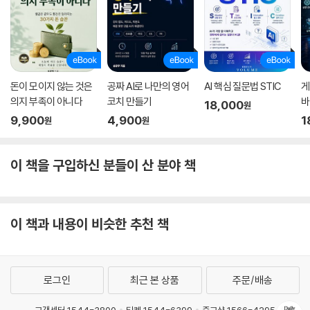
돈이 모이지 않는 것은
공짜 AI로 나만의 영어
AI 핵심 질문법 STIC
게
의지 부족이 아니다
코치 만들기
바
18,000
원
9,900
4,900
1
원
원
이 책을 구입하신 분들이 산 분야 책
이 책과 내용이 비슷한 추천 책
로그인
최근 본 상품
주문/배송