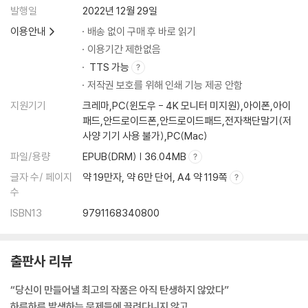
발행일
2022년 12월 29일
이용안내
배송 없이 구매 후 바로 읽기
이용기간 제한없음
TTS 가능
저작권 보호를 위해 인쇄 기능 제공 안함
지원기기
크레마,PC(윈도우 - 4K 모니터 미지원),아이폰,아이
패드,안드로이드폰,안드로이드패드,전자책단말기(저
사양 기기 사용 불가),PC(Mac)
파일/용량
EPUB(DRM) | 36.04MB
글자 수/ 페이지
약 19만자, 약 6만 단어, A4 약 119쪽
수
ISBN13
9791168340800
출판사 리뷰
“당신이 만들어낼 최고의 작품은 아직 탄생하지 않았다”
하루하루 발생하는 문제들에 끌려다니지 않고