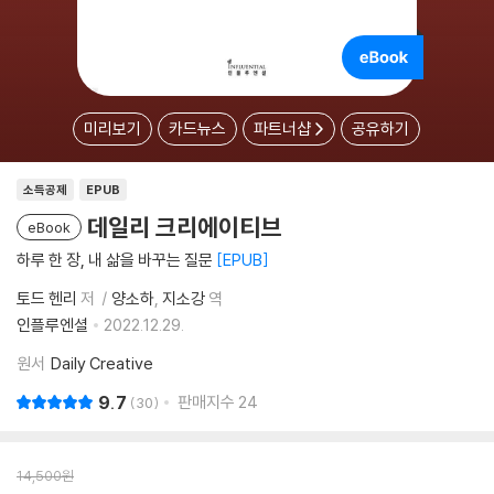
미리보기
카드뉴스
파트너샵
공유하기
소득공제
EPUB
데일리 크리에이티브
eBook
하루 한 장, 내 삶을 바꾸는 질문
EPUB
토드 헨리
저
양소하
지소강
역
인플루엔셜
2022.12.29.
원서
Daily Creative
9.7
판매지수
24
30
14,500
원