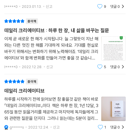
이 책 또한 창의성에 현실적으로 접근하고 있다. 궁극적으로는 사고방식을
은 무엇인가요? 조금은 어렵고, 힘들게 한 것이 떠오르네요. 분명 그보다
l*****0
2023.01.13.
신고
9
댓글
0
더
완전히 전환시키지만, 거기에 이르기까지 행동의 변화를 불러오는 강력한
질문이 다리가 되어준다. “당신은 작업의 인풋과 아웃풋을 수량적으로 어
종이책
떻게 측정하는가?” 이와 같은 질문은 현 상황을 냉정하게 진단하고 업무
데일리 크리에이티브 : 하루 한 장, 내 삶을 바꾸는 질문
프로세스, 작업 습관을 조정하게 해준다. “당신에게 영감과 도전의식을 고
취시키는 사람은 누구인가?” 이런 질문을 통해서는 주변 사람들과 도움을
이제 곧 새로운 한 해가 시작됩니다. 늘 그렇듯이 지난 해
와는 다른 멋진 한 해를 기대하게 되네요. 기대를 현실로
주고받는 선순환을 만들 수 있다. “자주 하는 행동이나 부분적인 특성을 자
바꾸기 위해서는 변화하기 위해 노력해야죠. ‘데일리 크리
신의 정체성이라고 착각한 적이 있는가?” 조금 더 깊은 질문들로 자신을
에이티브'와 함께 변화를 만들어 가면 좋을 것 같습니다.
돌아보고 삶의 가치관과 목적에 대해서 재정비할 기회를 주기도 한다.
이 책은 제목처럼 창조성에 대한 글을 날짜별로 보여주
l*****0
2022.12.28.
신고
5
댓글
0
고 있습니다. 하루 딱 한 페이지의 내용으로 아침에 보면
저자는 거듭해서 ‘오늘’과 ‘지금 바로’를 강조한다. 여러 핑계를 대며 미뤄
좋을 것 같네요. 1월 1
왔던 도전은 오늘 시작해야 한다. 에너지를 빼먹는 부차적인 절차와 일들
종이책
은 지금 정리해야 한다. 내게 소중한 사람은 바로 챙겨줘야 한다. 한 번에
데일리 크리에이티브
삶을 송두리째 바꿔놓는 일만 기다리고 있다면 어쩌면 그런 변화는 영원히
하루를 시작하기 전에 읽어보면 참 좋을것 같은 책이 바로
오지 않을지 모른다. 하지만 오늘부터 당장 생각 훈련 지침을 하나씩 따른
『데일리 크리에이티브』이다. 책은 하루 한 장, 1년 12달, 3
다면 어느새 삶은 획기적으로 변해 있을 것이다.
65일 동안 읽을거리를 제공하고 마지막에 독자들에게 그
와 관련한 질문을 던지다. 그러니 읽는데는 5분이 걸리지
“하루 한 장이 모여 만들어내는 기적”
않을지라도 경우에 따라서는 이 질문에 답을 하느라 오히
g*****s
2022.12.24.
신고
1
댓글
0
루틴의 힘은 시간이 흐를수록 더 깊고 강해진다