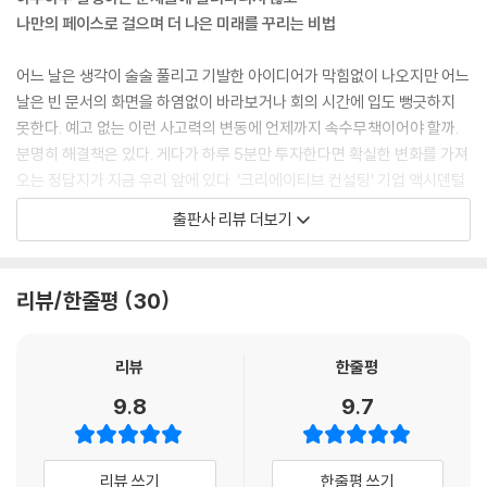
나만의 페이스로 걸으며 더 나은 미래를 꾸리는 비법
어느 날은 생각이 술술 풀리고 기발한 아이디어가 막힘없이 나오지만 어느
날은 빈 문서의 화면을 하염없이 바라보거나 회의 시간에 입도 뻥긋하지
못한다. 예고 없는 이런 사고력의 변동에 언제까지 속수무책이어야 할까.
분명히 해결책은 있다. 게다가 하루 5분만 투자한다면 확실한 변화를 가져
오는 정답지가 지금 우리 앞에 있다. ‘크리에이티브 컨설팅’ 기업 액시덴털
크리에이티브의 설립자이자 연 40회 이상 강연회를 이끄는 인기 연사인
출판사 리뷰 더보기
토드 헨리는 각종 분야에서 대단한 성과를 내고 있는 수많은 프로들과 수
십 년간 일하며 한 가지 결론을 내렸다. 다양한 문제를 해결해내는 창의력
은, 매일 자신만의 방법으로 꾸준히 단련할 때 가장 크게 성장한다는 사실
리뷰/한줄평
30
이다. 리더와 기업 컨설팅, 대규모 강연, 아마존 베스트셀러 책, 비즈니스
분야 역대 순위 15위의 인기 팟캐스트 등을 통해 많은 이의 가능성에 날개
를 달아준 저자는 이 깨달음으로 한 걸음 더 나아갔다. 누구나 쉽게 실천할
리뷰
한줄평
수 있는 훈련법을 책으로 펴낸 것이다.
9.8
9.7
이 책에는 개인의 열정과 영감부터 리더십, 협업능력, 인생의 목적의식까
지 성공적으로 살고 일하기 위해 필요한 모든 테마가 365가지의 글과 질
리뷰 쓰기
한줄평 쓰기