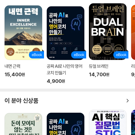
내면 근력
공짜 AI로 나만의 영어
듀얼 브레인
리
코치 만들기
15,400
14,700
9
원
원
4,900
원
이 분야 신상품