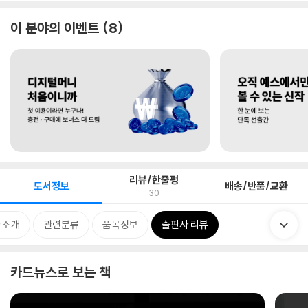
이 분야의 이벤트
8
리뷰/한줄평
도서정보
배송/반품/교환
30
 소개
관련분류
품목정보
출판사 리뷰
카드뉴스로 보는 책