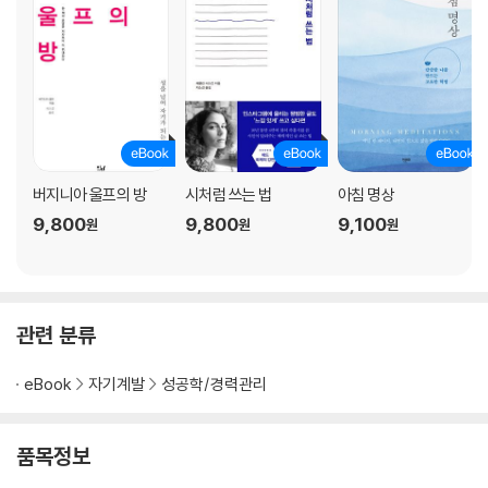
버지니아 울프의 방
시처럼 쓰는 법
아침 명상
9,800
9,800
9,100
원
원
원
관련 분류
eBook
자기계발
성공학/경력관리
품목정보