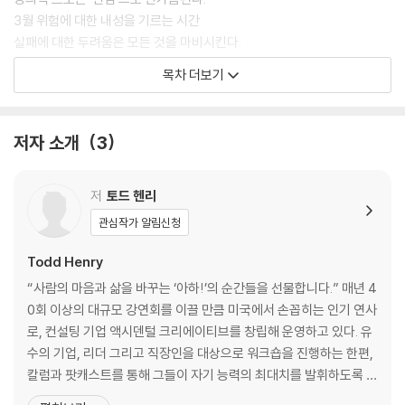
3월 위험에 대한 내성을 기르는 시간
실패에 대한 두려움은 모든 것을 마비시킨다.
4월 문제를 통해 더 높은 곳으로 가는 시간
목차 더보기
난관은 불가피하지만 그를 마주하는 태도가 중요하다.
5월 사랑하는 것들을 돌아보는 시간
당신은 지금 일과 삶의 어떤 점을 가장 사랑하는가?
저자 소개
3
6월 나만의 성공을 정확히 조준하는 시간
당신은 ‘성공’이라는 단어를 어떻게 정의하는가?
7월 완성보다 성장이 두드러지는 시간
저
토드 헨리
어떤 비교는 시작부터 불공평하다.
관심작가 알림신청
8월 나를 돕는 질서를 정립하는 시간
주변 세계가 혼란스러우면 당신의 작업도 혼돈이 된다.
Todd Henry
9월 가까운 곳에서 영감을 찾는 시간
“사람의 마음과 삶을 바꾸는 ‘아하!’의 순간들을 선물합니다.” 매년 4
뛰어나고 기발한 아이디어는 일관된 흐름 속에 등장한다.
0회 이상의 대규모 강연회를 이끌 만큼 미국에서 손꼽히는 인기 연사
10월 내 안의 숨은 가능성을 발견하는 시간
로, 컨설팅 기업 액시덴털 크리에이티브를 창립해 운영하고 있다. 유
현명한 판단은 무모한 도전과 함께해야 가장 빛난다.
수의 기업, 리더 그리고 직장인을 대상으로 워크숍을 진행하는 한편,
11월 시간과 에너지를 건강하게 규정하는 시간
칼럼과 팟캐스트를 통해 그들이 자기 능력의 최대치를 발휘하도록 돕
아무 제약이 없어야 가장 창의적이라는 믿음은 틀렸다.
고 있다. 2005년 시작해 누적 다운로드 1200만 회를 돌파한 팟캐스