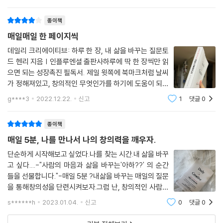
려 시간이 소요될 수 있지 않을까 싶기도 하고 한편으로는
너무 깊이 생각하기 보다는 현
종이책
저자는 이 책의 탄생 비화에 대해 이렇게 설명한다. “대부분의 책은 일단
한 번 읽으면 책장 한구석을 차지하게 마련이지만, 이 책은 일평생 당신과
매일매일 한 페이지씩
함께할 동반자가 되도록 쓰였다. 비록 마법처럼 책에 쓰인 글이 바뀌지는
데일리 크리에이티브: 하루 한 장, 내 삶을 바꾸는 질문토
않겠지만 확실한 것은 당신은 달라질 것이다.” 그는 이 책을 한 번 읽은 데
드 헨리 지음 | 인플루엔셜 출판사하루에 딱 한 장씩만 읽
에 만족하지 말고 이후로도 책 속의 짧은 훈련들을 지속해나갈 것을 권한
으면 되는 성장촉진 필독서. 제일 윗쪽에 북마크처럼 날씨
다. 삶에 본질적인 변화를 일으킬 만큼 깊이 있는 글은 여러 번 읽는다고 해
가 정해져있고, 창의적인 무엇인가를 하기에 도움이 되는
서 그 가치가 떨어지지 않는다. 오히려 변하는 독자에게 맞춰 더 의미 있는
팁들이 정해진 주제 아래 일목요연하게 정리되어 있다. 마
g****3
2022.12.22.
신고
1
댓글
0
지막에는 읽고 난 후 자신의 상황에 맞게 생각해 볼 수 있
통찰을 선물한다. 올해 당신에게 새로운 습관을 형성해줬던 질문이 내년에
도록 주제에 따른 질문이 한 가지씩 독
는 더 좋은 생활 패턴을 가져다줄 수 있다.
종이책
매일 5분, 나를 만나서 나의 창의력을 깨우자.
꼭 1월 1일부터 시작할 필요도 없다. 더 능률적으로 일하고 싶고, 삶에 활력
을 더하고 싶다고 느끼는 순간에 책을 펼쳐 그날의 글과 질문을 읽어보자.
단순하게 시작해보고 싶었다.나를 찾는 시간.내 삶을 바꾸
고 싶다....-"사람의 마음과 삶을 바꾸는'아하??' 의 순간
딱 필요했던 지점을 찔러주는 질문이나 생각지도 못했던 영감을 주는 글을
들을 선물합니다."-매일 5분 ?내삶을 바꾸는 매일의 질문
만나게 될지도 모른다. 중요한 것은 반복해서 이 책을 펼치는 것이다. 하루
을 통해창의성을 단련시켜보자.그럼 난, 창의적인 사람인
한 장을 읽고 하나의 질문을 고찰해보는 데에는 결코 오랜 시간이 걸리지
가?내가 매일 마주하는 문제들을 해결해내고 있다면이미
않는다. 하지만 그 작은 생각 루틴을 매일 규칙적으로 실행할 때, 어느 날
s******h
2023.01.04.
신고
0
댓글
0
나는 창의적인 사람이라고 말한다.그러나문제해결을 해
당신의 탁월한 창의성과 균형 있는 삶의 비결을 묻는 사람들이 생길 것이
아할 때반드시 만나는 문제와 어려움으로 인