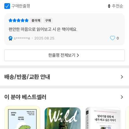
나이 드는 일은 편안하지만은 않다. 육체적인 변화와 사회적 시선이 부담
구매한줄평
추천순
스럽게 다가올 수도 있다. 그러나 우리가 아무리 안티 에이징에 노력한다
해도 노화에서 벗어날 수는 없다. 늙어가는 우리 몸은 우리의 적이 아니며
종이책
구매
인생 내내 내가 입히고, 먹이고, 운동시키며 돌봐온 친숙한 사이다. 그랬던
편안한 마음으로 읽어보고 시 은 책이에요.
우리 몸이 지금껏 그래왔듯 자연스러운 자기 길을 따르겠다는데 거부해야
할까? 저자가 말하기를 노년은 잘 무장해야 진입할 수 있는 낯선 세계가 아
s******e
2025.08.25.
0
니라, 친숙하던 자신의 세계가 확장되는 시기다. 우리는 평생 살아오며 품
어온 몸과 자아 그대로를 지닌 채 나이가 든다. 이를 받아들이고 나면 새로
한줄평 전체보기
운 즐거움과 변화가 기다린다. 젊을 때는 미처 알지 못했던 감정의 깊이와
관계의 소중함이 비로소 보이기 시작하고, 시간의 흐름 속에서 더 깊이 있
는 통찰과 성숙한 시각을 얻을 수 있다.『나는 언제나 늙기를 기다려왔다』
배송/반품/교환 안내
는 독자에게 나이 드는 것이 곧 새로운 가능성을 향해 나아가는 과정이며,
노화가 단순한 쇠퇴가 아니라, 우리 삶을 더욱 풍요롭게 만드는 요소임을
보여준다.
이 분야 베스트셀러