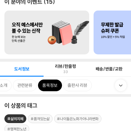
이 분야의 이벤트
15
리뷰/한줄평
도서정보
배송/반품/교환
33
 소개
관련분류
품목정보
출판사 리뷰
이 상품의 태그
#삶의지혜
#품격있는삶
#나이듦은노화가아니라변화
#행복한노년