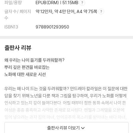
파일/용량
EPUB(DRM) | 51.15MB
글자 수/ 페이지
약 12만자, 약 4만 단어, A4 약 75쪽
수
ISBN13
9788901293950
출판사 리뷰
왜 우리는 나이 들기를 두려워할까?
뿌리 깊은 편견을 바로잡는
노화에 대한 새로운 시선
우리는 왜 나이 드는 것을 두려워할까? 안드레아 칼라일은 이 질문에 대한
답을 찾기 위해 노년을 다룬 책과 그림을 탐구하며, 우리가 노화를 어떻게
인식하고 있는지 깊이 들여다본다. 어릴 때부터 접한 동화 속에서 나이 든
여성은 종종 흉측하고 사악한 존재로 묘사된다. 헨젤과 그레텔을 오븐에
밀어 넣으려는 과자 집의 마녀, 인어공주의 목소리를 받아내는 바다 마녀,
백설공주에게 독이 든 사과를 건네는 왕비, 잠자는 숲속의 공주를 저주하
출판사 리뷰 더보기
는 요정 대모 등 동화 속 노파들은 어린이들에게 두려움과 혐오의 대상으