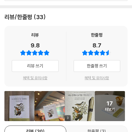
로 각인된다. 이들은 외롭고, 심술궂으며, 악의적인 존재로 그려진다. 저자
는 이러한 묘사들이 우리의 무의식에 영향을 미쳐 노화를 부정적으로 받아
리뷰/한줄평
33
들이게 만든다고 지적한다. 그는 이처럼 노인, 그중에서도 특히 여성 노인
에 대한 뿌리 깊은 편견이 자리 잡은 역사적·사회문화적 배경을 설명하며,
이를 걷어내고 있는 그대로의 시선으로 나이 듦을 바라보기를 제안한다.
리뷰
한줄평
아동기가 끝나고 청소년기를 맞이할 때처럼, 청년기가 지나고 장년기에 접
9.8
8.7
어들 때처럼, 노년기 역시 단순히 쇠퇴가 아니라 새로운 가능성이 열리는
시간이라는 점을 강조하며, 노화에 대한 인식을 전환할 필요가 있음을 설
득력 있게 보여준다.
리뷰 쓰기
한줄평 쓰기
나이가 들면 우리의 내면은 지극히 풍요로워진다
혜택 및 유의사항
혜택 및 유의사항
우리의 삶이 가장 깊어지는 순간이므로
강가의 하우스보트에서 살아가는 저자는 자연과 함께 살아간다. 책 곳곳에
17
는 강가를 거니는 새, 물속을 헤엄치는 물고기, 계절의 변화 속에서 피고 지
더보기
는 식물들에 대한 세밀한 묘사가 담겨 있다. 저자가 자연을 산책하는 시간
은 단순한 일상이 아니라, 저자에게 삶을 되돌아보는 깊은 사색의 시간이
3
된다. 자연이 주는 고요함 속에서 그는 나이 듦이 새로운 성장의 시간이 될
리뷰
30
한줄평
3