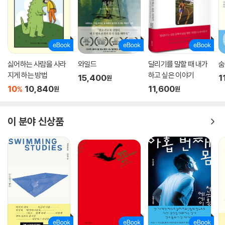
싫어하는 사람을 사라
와일드
달리기를 말할 때 내가
숨
지게 하는 방법
하고 싶은 이야기
15,400
1
원
10
10,840
11,600
%
원
원
이 분야 신상품