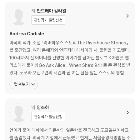
노년의 몸에 관하여
겨울의 이야기를 읽고 싶다
저
안드레아 칼라일
노년의 얼굴들
관심작가 알림신청
우리가 서로를 존중할 때
Andrea Carlisle
3. 오래 살아야 보이는 것들
미국의 작가. 소설 『리버하우스 스토리The Riverhouse Stories』
를 출간했고, 여러 문예지와 언론지에 에세이와 시, 칼럼을 기고했다.
슬픔을 마주하는 힘
100세까지 산 어머니를 간병한 이야기를 담아낸 블로그 <아흔넷 앨
이젠 아무것도 당연하지 않다
리스에게 물어봐Go Ask Alice... When She’s 94>로 큰 관심을 받
당신 삶의 한 조각을 쥐고
았다. 노모와 보낸 7년의 시간과 곧 여든 살을 앞둔 스스로의 경험은
엄마와 나, 우리가 둘이던 시절
사회적으로 당연하게 받아들여지는 노화에 관한 고정관념에 질문을
펼쳐보기
그저 다가오는 대로 살면 된다
품게 했다. 왜 우리는 나이 드는 걸 자연스럽게 받아들이지 못할까?
안드레아 칼라일은 문학과 예술, 사회적 시선 속에서 노년 여성이 부
부록: 노년을 주제로 다룬 소설들
정적으로 묘사된 이유
역
양소하
관심작가 알림신청
언어가 좋아 대학에서 영문학과 일문학을 전공하고 도쿄일본어학교
를 졸업했다. 외국계 기업에서 근무했고 현재는 서울중앙지방법원 소