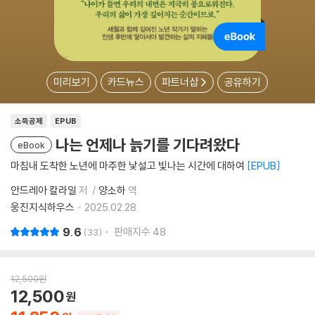
미리보기
카드뉴스
파트너샵
공유하기
소득공제
EPUB
나는 언제나 늙기를 기다려왔다
eBook
마침내 도착한 노년에 마주한 낯설고 빛나는 시간에 대하여
EPUB
안드레아 칼라일
저
양소하
역
웅진지식하우스
2025.02.28.
9.6
판매지수
48
33
12,500
원
12,500