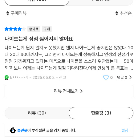
수 있음을 깨닫는다. 자연 안에서 많은 것을 느끼는 저자의 이야기는 독자
에게 나이 듦을 더 부드럽고 아름답게 받아들이는 법을 보여준다.
구매리뷰
추천순
나는 경사로 꼭대기에 있는 서향나무의 우아한 향을 맡기 위해 몸을 기울
종이책
구매
였다. 몇 번이나 내가 이렇게 향을 맡았을까? 또 궁금했다. 난 앞으로 이 향
을 몇 번이나 더 맡을 수 있을까? 강변의 작은 나무에 달린 무화과나 울타
나이드는게 점점 싫어지지 않아요
리에서 따 바로 입에 집어넣던 7월의 블랙베리는 앞으로 몇 번이나 더 먹
나이드는게 뭔지 알지도 못했지만 왠지 나이드는게 좋지만은 않았다. 20
을 수 있을까? 나는 주의를 기울여야겠다고 다짐했다. 덤불 속 검은 새들의
대 30대 40대까지도, 그러면서 나이드는게 성숙해지고 인생의 전성기로
고음이 울려 퍼진다. 잘 들어야지. 두 덩어리의 공작고사리 사이로 거미집
점점 가까워지고 있다는 마음으로 나이듦을 스스러 위안했는데..... 50이
공사가 한창이다. 잘 보아야지. 빨간 튤립 옆 벤치에 앉은 여든세 살인 이웃
되고 보니 이제는 나이드는게 점점 기다려진다.이제 인생의 큰 목표는 없
팀이 하는 손짓은 같이 잠깐 대화를 나누자는 초대장이다. 가서 앉아야지.
지만 사소한 하루하루가 소중하고 지겨운게 아니라 보림차다
k******4
2025.05.05.
신고
0
댓글
0
세월이 흐르고 많은 사람이 흘러가는 시간의 흐름에서 빠져나와 일상의 소
란스러움에서 벗어난 지금, 우리는 함께 모여 하루를 보내는 것만으로 자
리뷰 전체보기
신이 누구이고 어디에 있으며 무엇을 가졌는지, 또 우리에게 무엇이 아무
런 대가 없이 주어지는지 확인할 수 있는 시간이 생겼다. -본문 중에서
리뷰
30
한줄평
3
당신도 머지않아 당도할 그곳에서 전하는
깊은 통찰과 지혜의 메시지
클린봇
이 부적절한 글을 감지 중입니다.
설정