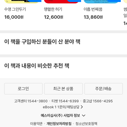
수영 그만두기
맹렬한 허기
아홉 번째 몸
썸
일
16,000
12,600
13,860
원
원
원
1
이 책을 구입하신 분들이 산 분야 책
이 책과 내용이 비슷한 추천 책
로그인
최근 본 상품
주문/배송
고객센터 1544-3800
티켓 1544-6399
중고샵 1566-4295
eBook 1:1문의/채팅상담
예스이십사(주) 사업자 정보
이용약관
개인정보처리방침
청소년보호정책