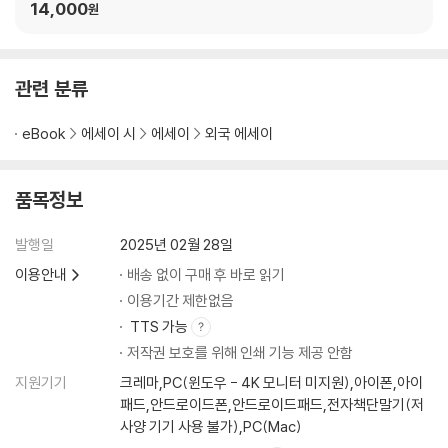
스템
14,000
원
관련 분류
eBook
에세이 시
에세이
외국 에세이
품목정보
발행일
2025년 02월 28일
이용안내
배송 없이 구매 후 바로 읽기
이용기간 제한없음
TTS 가능
저작권 보호를 위해 인쇄 기능 제공 안함
지원기기
크레마,PC(윈도우 - 4K 모니터 미지원),아이폰,아이
패드,안드로이드폰,안드로이드패드,전자책단말기(저
사양 기기 사용 불가),PC(Mac)