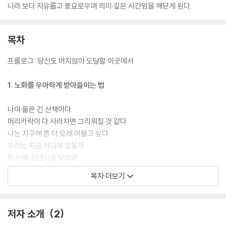
니라 보다 자유롭고 풍요로우며 의미 깊은 시간임을 깨닫게 된다.
목차
프롤로그: 당신도 머지않아 도달할 이곳에서
1. 노화를 우아하게 받아들이는 법
나이 듦은 긴 산책이다
머리카락이 다 사라지면 그리워질 것 같다
나는 지구에 좀 더 오래 머물고 싶다
우리는 지금 어디에 있을까
두 번째 성년기를 맞으며
목차 더보기
2. 나는 나이 든 여자입니다
삶의 길이
저자 소개
2
왜 동화 속 할머니는 흉측할까