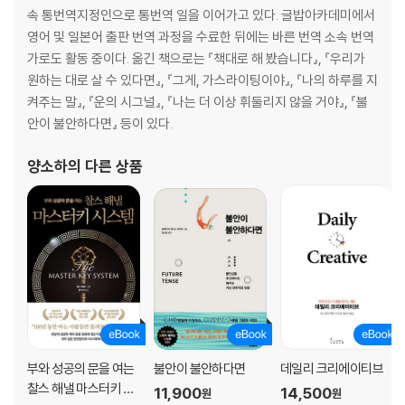
속 통번역지정인으로 통번역 일을 이어가고 있다. 글밥아카데미에서
영어 및 일본어 출판 번역 과정을 수료한 뒤에는 바른 번역 소속 번역
가로도 활동 중이다. 옮긴 책으로는 『책대로 해 봤습니다』, 『우리가
원하는 대로 살 수 있다면』, 『그게, 가스라이팅이야』, 『나의 하루를 지
켜주는 말』, 『운의 시그널』, 『나는 더 이상 휘둘리지 않을 거야』, 『불
안이 불안하다면』 등이 있다.
양소하
의 다른 상품
부와 성공의 문을 여는
불안이 불안하다면
데일리 크리에이티브
찰스 해낼 마스터키 시
11,900
14,500
원
원