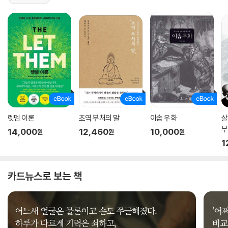
렛뎀 이론
초역 부처의 말
이솝 우화
살
부
14,000
12,460
10,000
원
원
원
1
카드뉴스로 보는 책