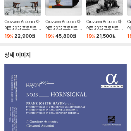
Giovanni Antonini 하
Giovanni Antonini 하
Giovanni Antonini 하
Gi
이든 2032 프로젝트 1
이든 2032 프로젝트 1
이든 2032 프로젝트 1
이
9집 - 교향곡 52번, 4
4집 - 교향곡 53번 '제
8집 - 교향곡 56번, 29
3
19
22,900
19
45,800
19
21,500
1
%
%
%
원
원
원
4번 '슬픔', 108번 (Ha
국', 54번, 33번 외 (H
번, 55번 '교장선생님'
번
ydn 2032, Vol. 19 - T
aydn 2032 Vol. 14 -
(Haydn 2032, Vol. 1
2,
rauer)
L'imperiale) [CD + 2
8: Il maestro di scuol
al
상세 이미지
LP]]
a)