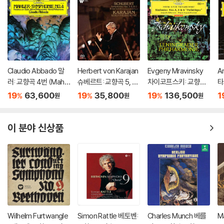
Claudio Abbado 말
Herbert von Karajan
Evgeny Mravinsky
A
러: 교향곡 4번 (Mahle
슈베르트: 교향곡 5, 6,
차이코프스키: 교향곡
타
r: Symphony No. 4)
8, 9번 (Schubert: Sy
4, 5, 6번 '비창' (Tchai
곡
19
63,600
19
35,800
19
136,500
1
%
%
%
원
원
원
[LP]
mphonies 5-6, 8-9)
kovsky: Symphonie
y
[SACD Hybrid]
s Op.36, Op.64 & O
t
p.74 'Pathetique')
of
이 분야 신상품
[3 LP]
Wilhelm Furtwangle
Simon Rattle 베토벤:
Charles Munch 베를
M