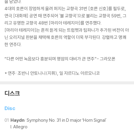
을 담았다.
4대의 호른이 장엄하게 울려 퍼지는 교향곡 31번 [호른 신호]를 필두로,
연극 [대화재] 공연 때 연주되어 '불 교향곡'으로 불리는 교향곡 59번, 그
리고 유명한 교향곡 48번 [마리아 테레지아]를 연주했다.
[마리아 테레지아]는 흔히 듣게 되는 트럼펫과 팀파니가 추가된 버전이 아
닌 오리지널 판본을 채택해 호른의 역할이 더욱 부각된다. 강렬하고 명쾌
한 연주다.
“다른 어떤 녹음보다 흥분되며 명암의 대비가 큰 연주”- 그라모폰
* 연주: 조반니 안토니니(지휘), 일 자르디노 아르모니코
디스크
Disc
01
Haydn
: Symphony No. 31 in D major ‘Horn Signal'
I. Allegro