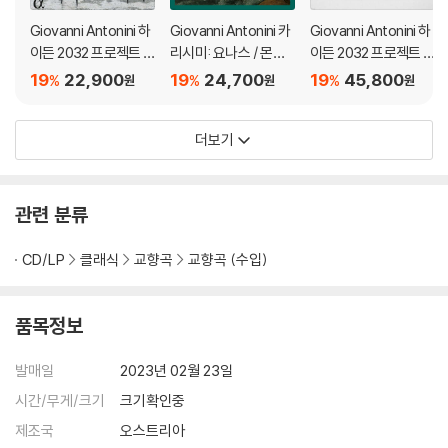
Giovanni Antonini 하
Giovanni Antonini 카
Giovanni Antonini 하
이든 2032 프로젝트 1
리시미: 요나스 / 몬테
이든 2032 프로젝트 1
9집 - 교향곡 52번, 4
베르디: 리멘토 다리아
4집 - 교향곡 53번 '제
19
22,900
19
24,700
19
45,800
%
%
%
원
원
원
4번 '슬픔', 108번 (Ha
나 외 (Carissimi: Jon
국', 54번, 33번 외 (H
ydn 2032, Vol. 19 - T
as / Monteverdi: Las
aydn 2032 Vol. 14 -
더보기
rauer)
so)
L'imperiale) [CD + 2
LP]]
관련 분류
CD/LP
클래식
교향곡
교향곡 (수입)
품목정보
발매일
2023년 02월 23일
시간/무게/크기
크기확인중
제조국
오스트리아