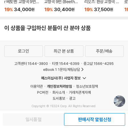
r 베토벤: 교향곡 9번
교향곡 9번 (Beethov
리오즈: 환상 교향곡 (B
로
(Beethoven: Symph
en: Symphony No.
erlioz: Symphonie F
상
19
34,000
19
30,400
19
37,500
1
%
%
%
원
원
원
ony No.9) [UHQCD]
9) [HQCD]
antastique) [SACD]
2
ni
1 
이 상품을 구입하신 분들이 산 분야 상품
C
H
로그인
최근 본 상품
주문/배송
고객센터 1544-3800
티켓 1544-6399
중고샵 1566-4295
eBook 1:1문의/채팅상담
예스이십사(주) 사업자 정보
이용약관
개인정보처리방침
청소년보호정책
PC버전
회사소개
거래처관계자께
도서홍보
광고
Copyright © YES24 Corp. All Rights Reserved.
MATOM11
일시품절
판매시작 알림신청