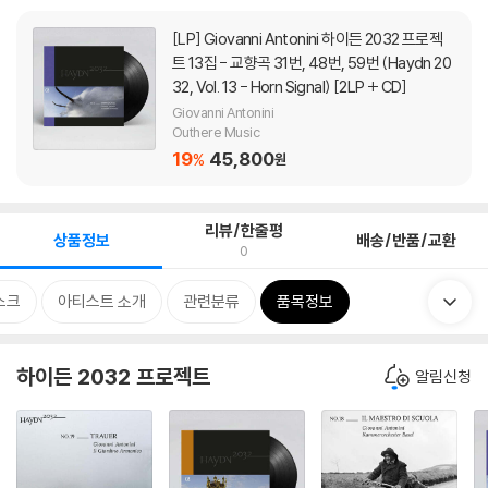
[LP]
Giovanni Antonini 하이든 2032 프로젝
트 13집 - 교향곡 31번, 48번, 59번 (Haydn 20
32, Vol. 13 - Horn Signal) [2LP + CD]
Giovanni Antonini
Outhere Music
19
45,800
%
원
리뷰/한줄평
상품정보
배송/반품/교환
0
스크
아티스트 소개
관련분류
품목정보
하이든 2032 프로젝트
알림신청