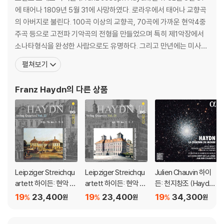
에 태어나 1809년 5월 31에 사망하였다. 로라우에서 태어나 교향곡
의 아버지로 불린다. 100곡 이상의 교향곡, 70곡에 가까운 현악4중
주곡 등으로 고전파 기악곡의 전형을 만들었으며 특히 제1악장에서
소나타형식을 완성한 사람으로도 유명하다. 그리고 만년에는 미사곡
과 '천지창조(天地創造) Schopfung'(1798), '사계(四季) Die J
펼쳐보기
ahreszeiten'(1801) 등 오라토리오풍의 교회음악의 명작을 남겼
다. 오스트리아 동부의 작은 마을에서 수레를 만드는 목수의 아들로
Franz Haydn
의 다른 상품
태어난 그는
Leipziger Streichqu
Leipziger Streichqu
Julien Chauvin 하이
artett 하이든: 현악 사
artett 하이든: 현악 사
든: 천지창조 (Haydn:
중주 22집 (Haydn: St
중주 21집 (Haydn: Str
La Creation du mon
19
23,400
19
23,400
19
34,300
%
%
%
원
원
원
ring Quartets Vol.22
ing Quartets Vol.21 -
de)
- Op.76 No.1, 5, 6)
Op.55 No.1, 2, 3)