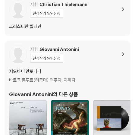
지휘
Christian Thielemann
관심작가 알림신청
크리스티안 틸레만
지휘
Giovanni Antonini
관심작가 알림신청
지오바니 안토니니
바로크 플루트(리코더) 연주자, 지휘자
Giovanni Antonini
의 다른 상품