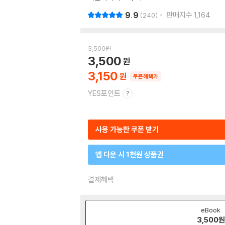
9.9
판매지수
1,164
240
3,500
원
3,500
3,150
쿠폰혜택가
YES포인트
사용 가능한 쿠폰 받기
앱 다운 시 1천원 상품권
결제혜택
eBook
3,500
원