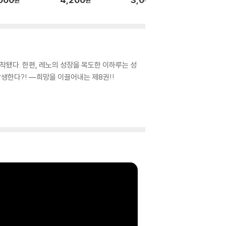
%
작됐다. 한편, 레노의 성장을 목도한 이하루는 성
발생한다?! ―희망을 이끌어내는 제8권!!