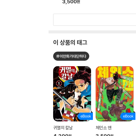
3,500
원
이 상품의 태그
#이만화가대단하다
귀멸의 칼날
체인소 맨
4,200
3,500
원
원