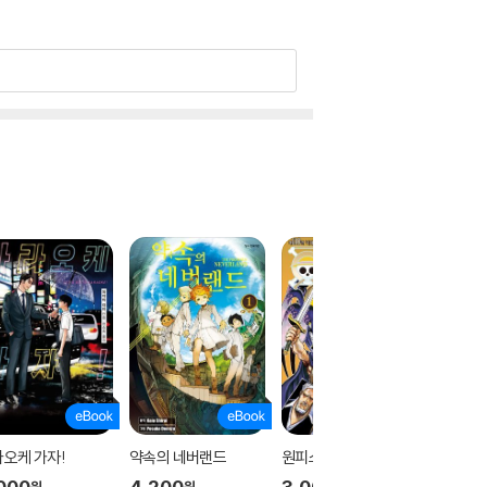
오케 가자!
약속의 네버랜드
원피스 110
룩 백
000
4,200
3,000
10
3
원
원
원