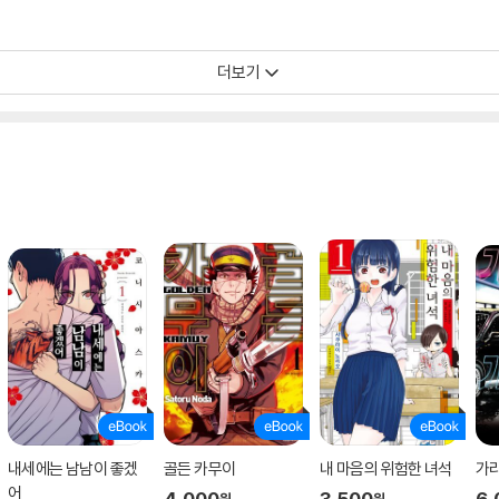
더보기
내세에는 남남이 좋겠
골든 카무이
내 마음의 위험한 녀석
가라
어
4,000
3,500
6,
원
원