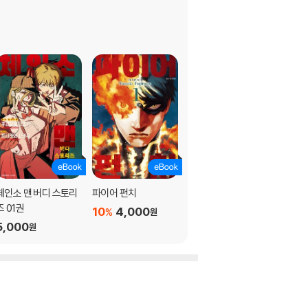
체인소 맨 버디 스토리
파이어 펀치
[연재] 체인소 맨
즈 01권
10
4,000
400
%
원
원
5,000
원