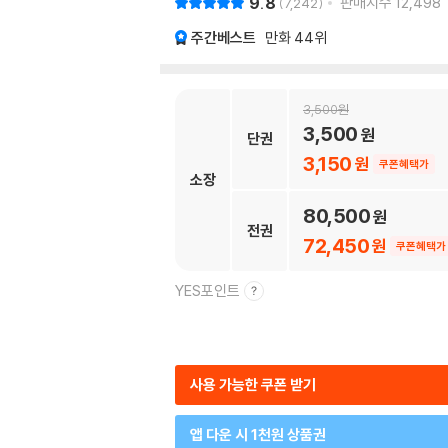
9.8
판매지수
12,498
7,242
주간베스트
만화
44위
3,500
3,500
단권
3,150
쿠폰혜택가
소장
80,500
전권
72,450
쿠폰혜택가
YES포인트
사용 가능한 쿠폰 받기
앱 다운 시 1천원 상품권