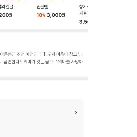
멸의 칼날
원펀맨
향기로운 꽃은 늠름하
Re : 
게 핀다
는 이세
200
10
3,000
%
원
원
3,500
3,500
원
 이용등급 조정 예정입니다. 도서 이용에 참고 부
로 급변한다!! 악마가 깃든 몸으로 악마를 사냥하