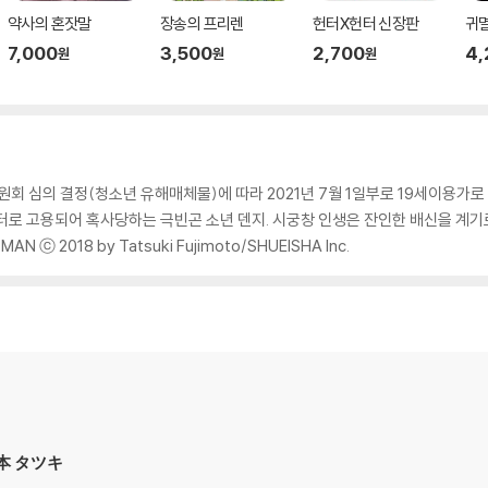
약사의 혼잣말
장송의 프리렌
헌터X헌터 신장판
귀
7,000
3,500
2,700
4,
원
원
원
회 심의 결정(청소년 유해매체물)에 따라 2021년 7월 1일부로 19세이용가로
터로 고용되어 혹사당하는 극빈곤 소년 덴지. 시궁창 인생은 잔인한 배신을 계기
ⓒ 2018 by Tatsuki Fujimoto/SHUEISHA Inc.
藤本 タツキ