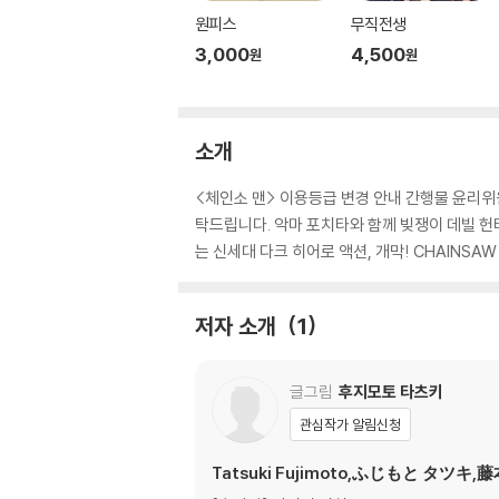
원피스
무직전생
3,000
4,500
원
원
소개
<체인소 맨> 이용등급 변경 안내 간행물 윤리위원
탁드립니다. 악마 포치타와 함께 빚쟁이 데빌 헌
는 신세대 다크 히어로 액션, 개막! CHAINSAW MAN 
저자 소개
1
글그림
후지모토 타츠키
관심작가 알림신청
Tatsuki Fujimoto,ふじもと タツキ,