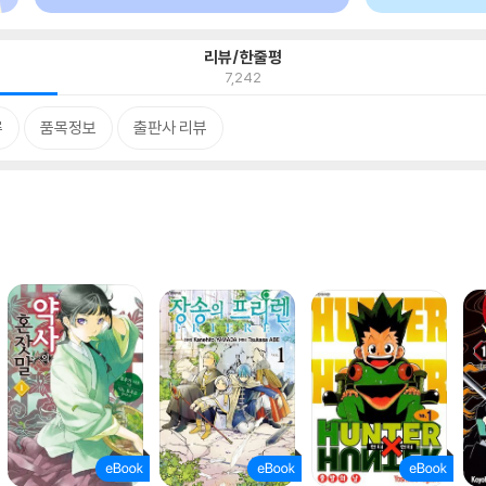
리뷰/한줄평
7,242
류
품목정보
출판사 리뷰