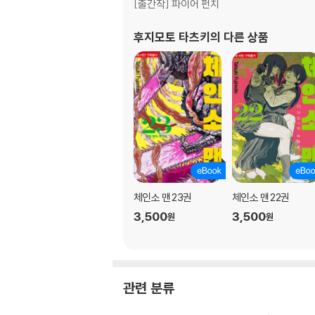
[출간작] 파이어 펀치
후지모토 타츠키
의 다른 상품
체인소 맨 23권
체인소 맨 22권
3,500
3,500
원
원
관련 분류