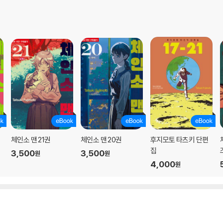
체인소 맨 21권
체인소 맨 20권
후지모토 타츠키 단편
집
3,500
3,500
원
원
4,000
원