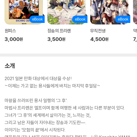
원피스
장송의 프리렌
무직전생
약
3,000
3,500
4,500
7
원
원
원
소개
2021 일본 만화 대상에서 대상을 수상!
~이제는 가고 없는 용사들에게 바치는 마지막 후일담~
마왕을 쓰러뜨린 용사 일행의 ‘그 후’.
마법사 프리렌은 엘프이며 함께 여행한 세 사람과는 다른 부분이 있다.
그녀가 ‘그 후’의 세계에서 살아가는 것, 느끼는 것,
그리고 남은 자들이 자아내는 장송과 기도란―.
이야기는 ‘모험의 끝’에서 시작된다.