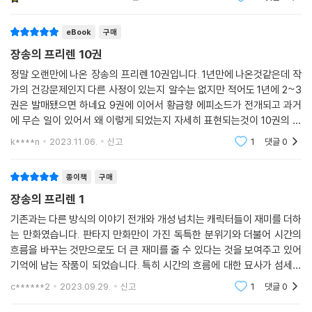
북부로 간다는 실감이
eBook
구매
장송의 프리렌 10권
정말 오랜만에 나온 장송의 프리렌 10권입니다. 1년만에 나온것같은데 작
가의 건강문제인지 다른 사정이 있는지 알수는 없지만 적어도 1년에 2~3
권은 발매됐으면 하네요 9권에 이어서 황금향 에피소드가 전개되고 과거
에 무슨 일이 있어서 왜 이렇게 되었는지 자세히 표현되는것이 10권의 주
내용입니다 프리렌의 말처럼 마족과 인간은 결코 서로를 이해하지 못하기
k****n
2023.11.06.
신고
1
댓글
0
때문에 대립할수밖에
종이책
구매
장송의 프리렌 1
기존과는 다른 방식의 이야기 전개와 개성 넘치는 캐릭터들이 재미를 더하
는 만화였습니다. 판타지 만화만이 가진 독특한 분위기와 더불어 시간의
흐름을 바꾸는 것만으로도 더 큰 재미를 줄 수 있다는 것을 보여주고 있어
기억에 남는 작품이 되었습니다. 특히 시간의 흐름에 대한 묘사가 섬세하
여 보는 재미를 더하고 집중하게 하는데 도움을 주었습니다. 앞으로 나올
c******2
2023.09.29.
신고
1
댓글
0
이갸기를 기다게