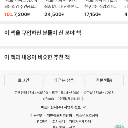
[세트] 이윽고 영웅이
[세트] 저희 사역마가
[세트] 용사님의 소꿉
이
되는 최강 주인공으로
죄송합니다(단행본)
친구라는 직업의 패배
강
전생했지만, 나에겐 짐
(총10권/미완결)
히로인으로 전생해서,
지
10
7,200
24,500
17,150
4
%
원
원
원
이 무거웠던 것 같습니
조합사로 전직합니다.
웠
다 (총2권/미완결)
(총7권/완결)
이 책을 구입하신 분들이 산 분야 책
이 책과 내용이 비슷한 추천 책
로그인
최근 본 상품
주문/배송
고객센터 1544-3800
티켓 1544-6399
중고샵 1566-4295
eBook 1:1문의/채팅상담
예스이십사(주) 사업자 정보
이용약관
개인정보처리방침
청소년보호정책
PC버전
회사소개
거래처관계자께
도서홍보
광고