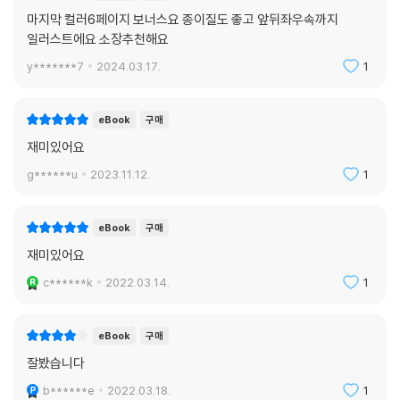
마지막 컬러6페이지 보너스요 종이질도 좋고 앞뒤좌우속까지
일러스트에요 소장추천해요
y*******7
2024.03.17.
1
eBook
구매
재미있어요
g******u
2023.11.12.
1
eBook
구매
재미있어요
c******k
2022.03.14.
1
eBook
구매
잘봤습니다
b******e
2022.03.18.
1