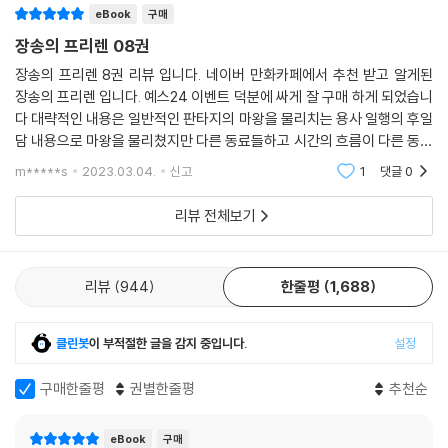
eBook
구매
장송의 프리렌 08권
장송의 프리렌 8권 리뷰 입니다. 네이버 만화카페에서 추천 받고 알게된
장송의 프리렌 입니다. 예스24 이벤트 덕분에 싸게 잘 구매 하게 되었습니
다 대략적인 내용은 일반적인 판타지의 마왕을 물리치는 용사 일행의 후일
담 내용으로 마왕을 물리쳤지만 다른 동료들하고 시간의 흐름이 다른 동료
(엘프)의 이야기 입니다. 보통은 마왕을 물리치고 세상은 평화롭게 되었고
m*****s
2023.03.04.
신고
1
댓글
0
잘 살았답
리뷰 전체보기
리뷰
944
한줄평
1,688
클린봇
이 부적절한 글을 감지 중입니다.
설정
구매한줄평
권별한줄평
추천순
eBook
구매