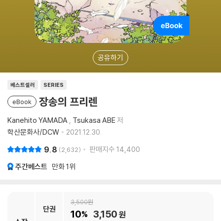
공유하기
베스트셀러
SERIES
장송의 프리렌
eBook
Kanehito YAMADA
,
Tsukasa ABE
저
학산문화사/DCW
2021.12.30.
9.8
판매지수
14,400
2,632
주간베스트
만화
1위
3,500
단권
10
3,150