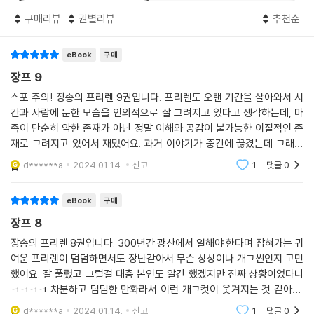
구매리뷰
권별리뷰
추천순
eBook
구매
장프 9
스포 주의! 장송의 프리렌 9권입니다. 프리렌도 오랜 기간을 살아와서 시
간과 사람에 둔한 모습을 인외적으로 잘 그려지고 있다고 생각하는데, 마
족이 단순히 악한 존재가 아닌 정말 이해와 공감이 불가능한 이질적인 존
재로 그려지고 있어서 재밌어요. 과거 이야기가 중간에 끊겼는데 그래서
왜 공존을 택했는지, 왜 황금향이라는 결과로 이어졌는지 궁금하네요.'너
d******a
2024.01.14.
신고
1
댓글
0
는 분명 스승과 함께
eBook
구매
장프 8
장송의 프리렌 8권입니다. 300년간 광산에서 일해야 한다며 잡혀가는 귀
여운 프리렌이 덤덤하면서도 장난같아서 무슨 상상이나 개그씬인지 고민
했어요. 잘 풀렸고 그럴걸 대충 본인도 알긴 했겠지만 진짜 상황이었다니
ㅋㅋㅋㅋ 차분하고 덤덤한 만화라서 이런 개그컷이 웃겨지는 것 같아요.
마법사들과는 만날 것 같았지만 생각보다 빨리 엮였네요. 싸움이 잦아진게
d******a
2024.01.14.
신고
1
댓글
0