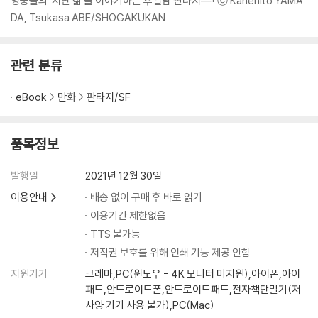
영웅들의 ‘지난 삶’을 이야기하는 후일담 판타지―! ⓒ Kanehito YAMA
DA, Tsukasa ABE/SHOGAKUKAN
관련 분류
eBook
만화
판타지/SF
품목정보
발행일
2021년 12월 30일
이용안내
배송 없이 구매 후 바로 읽기
이용기간 제한없음
TTS 불가능
저작권 보호를 위해 인쇄 기능 제공 안함
지원기기
크레마,PC(윈도우 - 4K 모니터 미지원),아이폰,아이
패드,안드로이드폰,안드로이드패드,전자책단말기(저
사양 기기 사용 불가),PC(Mac)