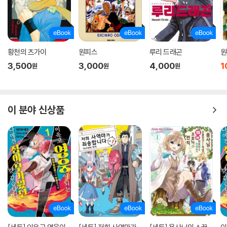
황천의 츠가이
원피스
루리 드래곤
원
3,500
3,000
4,000
1
원
원
원
이 분야 신상품