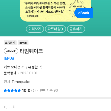
미리보기
파트너샵
공유하기
소득공제
EPUB
타임퀘이크
eBook
EPUB
커트 보니것
저
유정완
역
문학동네
2023.01.31.
원서
Timequake
10.0
판매지수
90
2
11,100
원