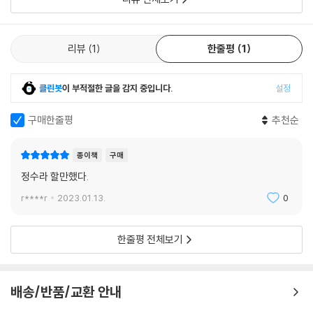
감싸넣는다. _본문 329쪽, 옮긴이의 말 중에서
1997년, 커트 보니것은 『타임퀘이크』를 발표하고 소설가로서의 은퇴를
리뷰
1
한줄평
1
선언했다. 단편소설이 돈벌이가 됨은 물론 화제의 중심이던 시절도 지나
고, 근대 교양의 최고봉인 거대서사, 장편소설마저 종언을 맞이하는 듯하
클린봇
이 부적절한 글을 감지 중입니다.
설정
다. 그의 어린 시절과 청춘을 함께한 형제자매, 오랜 친구들은 세상을 떠나
고 다섯 자녀들이 저마다의 자리에서 빛을 발하고 있다. 일흔이 넘어 몸도
구매한줄평
추천순
마음도 예전 같지 않음을 실감한 그는 시간을 과거로 되돌린다. 오랜 세월
을 반추하며 추억에 잠겼다가, 자신이 쓴 글 하나하나를 다시 퇴고하기 시
종이책
구매
작한다. 그 모든 작품을 퇴고한 결과가 바로 『타임퀘이크』다.
정수라 할만했다.
이 소설에는 그의 삶과 우주가 담겼다. 그야말로 위험천만한 삶을 성공적
r****r
2023.01.13.
0
으로 항해하는 보니것식 지혜의 총체 중 핵심이자 정수다. 소설과 논픽션
을 막론하고 보니것의 글을 읽어본 사람이라면 이 책에서 그때의 감동과
한줄평 전체보기
희열을 고스란히 느낄 수 있을 것이다. 그는 이미 세상을 떠났지만 그의 목
소리는 여전히 우리 귓가에 선명하다. “나도 당신과 매우 비슷하게 느끼고
생각하며, 당신이 관심을 갖는 많은 것에 대해 관심을 가지고 있습니다. 비
배송/반품/교환 안내
록 대부분의 사람이 관심을 갖지 않을지라도. 당신은 혼자가 아닙니다. 땡