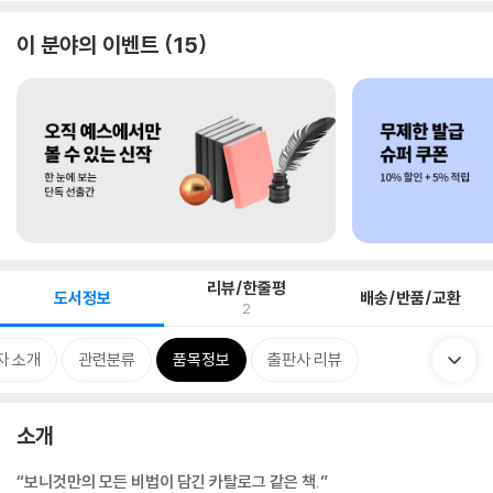
이 분야의 이벤트
15
리뷰/한줄평
도서정보
배송/반품/교환
2
자 소개
관련분류
품목정보
출판사 리뷰
소개
“보니것만의 모든 비법이 담긴 카탈로그 같은 책.”