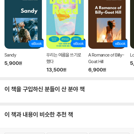
Sandy
우리는 여름을 쓰기로
A Romance of Billy-
L
했다
Goat Hill
5,900
5
원
13,500
6,900
원
원
이 책을 구입하신 분들이 산 분야 책
이 책과 내용이 비슷한 추천 책