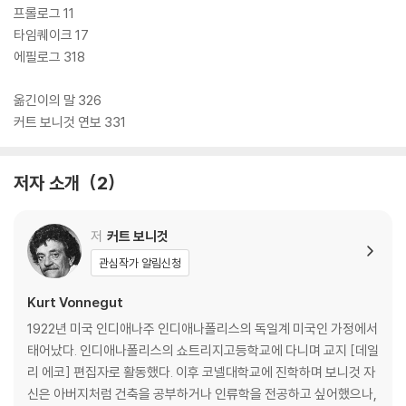
니것만의 유쾌한 상상력으로 펼쳐 보인다. 더불어 작가 커트 보니것이 직
프롤로그 11
접 소설 속 등장인물이 되어 추억을 회상하고, 삶에 대한 그만의 철학이 담
타임퀘이크 17
긴 메시지를 전달함으로써 소설과 회고록의 기발한 앙상블이 탄생했다. 작
에필로그 318
가의 삶과 환상, 위트와 체념, 시작과 끝의 경계를 자유롭게 넘나드는 비범
하고 유쾌한 줄타기를 보여주는 이 작품은 인간문명의 자살 위기에서 인류
옮긴이의 말 326
를 구원하기 위한 보니것의 간곡한 탄원서이자 휴머니즘 선언, 그리고 문
커트 보니것 연보 331
학을 가볍게, 그럼에도 누구보다 진중하게 읽을 줄 알며 인간의 영혼과 상
상력과 이야기를 사랑하는 독자들을 위한 선물 같은 책이다.
저자 소개
2
저
커트 보니것
관심작가 알림신청
Kurt Vonnegut
1922년 미국 인디애나주 인디애나폴리스의 독일계 미국인 가정에서
태어났다. 인디애나폴리스의 쇼트리지고등학교에 다니며 교지 [데일
리 에코] 편집자로 활동했다. 이후 코넬대학교에 진학하며 보니것 자
신은 아버지처럼 건축을 공부하거나 인류학을 전공하고 싶어했으나,