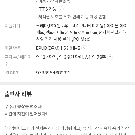
이용기간 제한없음
TTS 가능
저작권 보호를 위해 인쇄 기능 제공 안함
지원기기
크레마,PC(윈도우 - 4K 모니터 미지원),아이폰,아이
패드,안드로이드폰,안드로이드패드,전자책단말기(저
사양 기기 사용 불가),PC(Mac)
파일/용량
EPUB(DRM) | 53.01MB
글자 수/ 페이지
약 12.4만자, 약 3.9만 단어, A4 약 78쪽
수
ISBN13
9788954689311
출판사 리뷰
우주가 팽창을 멈추자,
시간에 지진이 일어났다!
『타임퀘이크 1』의 전제는 하나의 타임퀘이크, 즉 시공간 연속체 속의 갑작