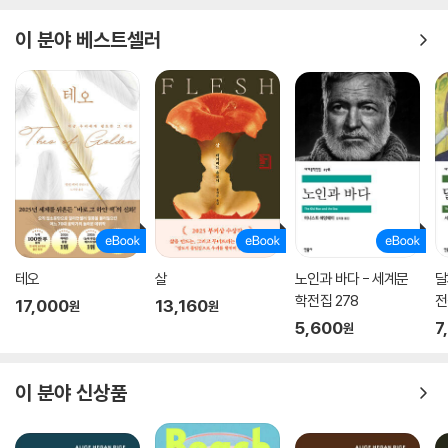
그랑! 이 맛에 사는 거 아니겠습니까?”
이 분야 베스트셀러
테오
살
노인과 바다 - 세계문
달
학전집 278
전
17,000
13,160
원
원
5,600
7
원
이 분야 신상품