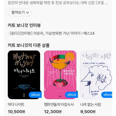
집안의 반대로 생화학을 택한 후 전공 공부보다는 대학 신문 [코넬 데
일리 선]에서 일하며 글을 쓰는 데 더 열중했다. 제2차세계대전이 발
펼쳐보기
발했고, 좋지 않은 성적과 평화주의를 옹호하는 신문 기고로 인해 징
계를 받은 후 대학을 그만두고 군에 입대한다. 1944년 전쟁이 막바
커트 보니것
인터뷰
지에 이를 즈음 유럽으로 보내졌고, 전선에서 낙오
[읽다]
[인터뷰] 이유리, 기상천외한 가난 이야기 | 예스24
커트 보니것
의 다른 상품
마더 나이트
챔피언들의 아침식사
나라 없는 사람
10,500
12,300
9,500
원
원
원