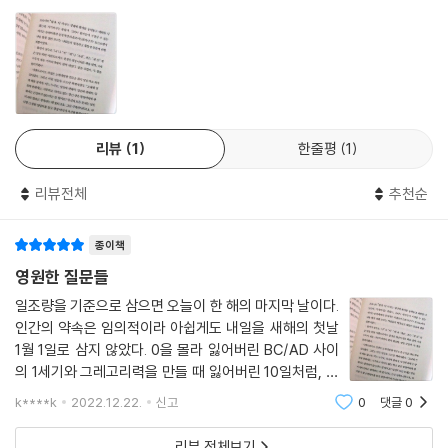
황하고 말았다. 곳곳에서 사고가 터졌다. 길을 가던 사람들은 죄다 고꾸라
졌고, 통제력을 잃은 운전자 덕에 온갖 교통수단이 이리저리 부딪혔다. 지
구는 순식간에 아수라장이 되고, 바로 그때 절판된 SF 작가 킬고어 트라우
트가 나타난다. 그리고 자유의지 사용법을 잊어버린 사람들을 마법 같은
주문으로 깨워낸다. “당신은 아팠지만, 이제는 다시 괜찮아졌습니다. 그리
고 할일이 있습니다.”
리뷰
1
한줄평
1
“처음 쓰거나 다시 쓰거나,
리뷰전체
추천순
내게는 모든 게 똑같습니다.”
종이책
『타임퀘이크』에서 보니것은 자전적 경향에 크게 의존한다. 20세기 말 영
미소설의 서사는 존 바스가 말한 ‘소진의 문학’을 경험하게 되고, 그에 따라
영원한 질문들
자전적·주관적 요소의 (재)활용이 두드러진다. 이것 또한 장르의 혼동, 경
일조량을 기준으로 삼으면 오늘이 한 해의 마지막 날이다.
계의 와해, 주관과 객관의 어우러짐이라는 포스트모더니즘 문화 현상의 결
인간의 약속은 임의적이라 아쉽게도 내일을 새해의 첫날
과이기도 하다. ‘객관적’ 역사·철학마저 일종의 허구·문학적 글쓰기에 불과
1월 1일로 삼지 않았다. 0을 몰라 잃어버린 BC/AD 사이
했다는 인식이 두드러지면서 주관과 객관, 허구와 사실, 문학과 역사·철학,
의 1세기와 그레고리력을 만들 때 잃어버린 10일처럼, 거
기억과 기록 등이 뒤섞이게 되고, 소중한 개인의 ‘기억의 장소’들이 더욱 중
대한 권위로 인류 전체의 시간을 수정을 할 기회는 다시
k****k
2022.12.22.
신고
0
댓글
0
없을 것 같다. 시간이 발명품이고 실재하는 건 공간이라
시되게 되었으며, 이런 흐름 속에서 보니것은 오스카 와일더의 『우리 읍
는 걸 배운 이후부터 공간(우주)의 팽
내』처럼 소중한 자전적 일화들을 파편적 포스트모던 서사 덩어리 속으로
리뷰 전체보기