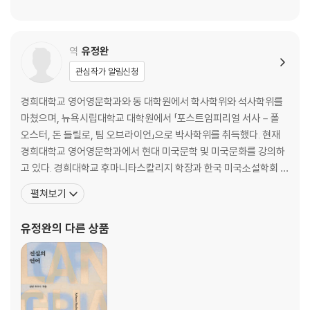
역
유정완
관심작가 알림신청
경희대학교 영어영문학과와 동 대학원에서 학사학위와 석사학위를
마쳤으며, 뉴욕시립대학교 대학원에서 「포스트임피리얼 서사－폴
오스터, 돈 들릴로, 팀 오브라이언」으로 박사학위를 취득했다. 현재
경희대학교 영어영문학과에서 현대 미국문학 및 미국문화를 강의하
고 있다. 경희대학교 후마니타스칼리지 학장과 한국 미국소설학회 회
장을 역임했다. 논문으로 「아메리카 제국의 상흔－미 라이 학살 사건
펼쳐보기
의 과거와 현재」와 「역사의 끝에 서 있는 제국? 프랜시스 후쿠야마의
역사 종언론」 등이 있으며, 역서로 『포스트모던의 조건』, 『마오 II』,
유정완
의 다른 상품
『타임퀘이크』, 『세계 정치와 문명－동서양을 넘어서』(공역)