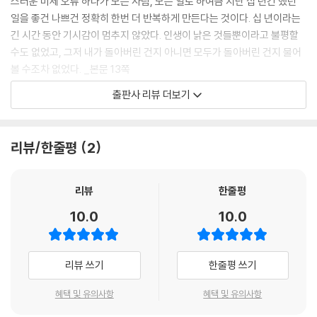
스러운 미세 오류 하나가 모든 사람, 모든 일로 하여금 지난 십 년간 했던
일을 좋건 나쁘건 정확히 한번 더 반복하게 만든다는 것이다. 십 년이라는
긴 시간 동안 기시감이 멈추지 않았다. 인생이 낡은 것들뿐이라고 불평할
수도 없었고, 그저 내가 돌아버린 건지 아니면 모두가 돌아버린 건지 물어
볼 수조차 없었다. _본문 13쪽
출판사 리뷰 더보기
어느 날, 운명의 여신의 근육에 우주적 경련이 일어난다. 탄생 이래 단 한
순간도 쉬지 않고 팽창을 이어온 우주가 별안간 회의에 빠진 것이다. ‘무한
팽창을 계속해야만 할까? 도대체 왜 그래야 하지?’ 자신감의 위기에 봉착
리뷰/한줄평
2
해 결정 불능 상태에 빠진 우주는 잠시 수축한다. 그 사이 지구의 시간은 십
년 전으로 되돌아간다. 이내 자신감을 회복한 우주는 다시 팽창을 이어가
기로 결심한다. 그 결과 지구의 모든 생명체는 지난 십 년간의 일들을 좋건
리뷰
한줄평
나쁘건 정확히 한번 더 반복하게 된다. 똑같은 사람과 한번 더 결혼하고, 엉
10.0
10.0
뚱한 패에 또다시 돈을 걸고, 이미 퇴고한 작품을 다시 한번 쓰고. 무슨 일
이건 다시 한번 더! 사람들은 기이한 기시감을 느끼면서 매분, 매시간, 매
년 힘들게 나아갔다.
리뷰 쓰기
한줄평 쓰기
그러나 진짜 문제는 십 년의 재연 기간이 끝난 뒤였다. 의지와 상관없이 과
혜택 및 유의사항
혜택 및 유의사항
거의 일을 맹목적으로 행하던 사람들은 갑작스럽게 찾아온 자유의지에 당