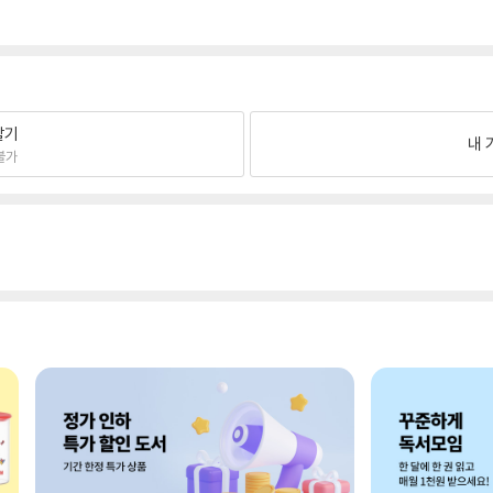
팔기
내 
불가