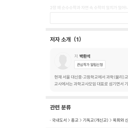
2장 왜 순수수학과 자연 속 수학의 일치가 일어
1. 피보나치 수열과 자연 속 피보나치 수열의 일
2. 황금비와 자연 속 황금비의 일치
3. 황금나선과 자연 속 황금나선의 일치
저자 소개
1
4. 프랙탈과 자연 속 프랙탈의 일치
5. 로그와 인간의 감각 시스템과의 일치
6. 허수와 양자역학적 물리세계와의 일치
저
박환석
7. 리만 기하학과 실제로 휘어진 우주 공간과의 
관심작가 알림신청
8. 매듭이론과 DNA 매듭 풀기와의 일치
9. 2차 곡선과 물체의 운동과의 일치
현재 서울 대신중·고등학교에서 과학(물리)교사
10. 미분과 운동의 변화율과 일치
교사에서는 과학교사모임 대표로 섬기면서 기독
11. 순수수학이란 없다
3장 수학의 신비에 대한 창조론적 이해
관련 분류
1. 수학의 신비와 천지창조와의 관계
국내도서
종교
기독교(개신교)
목회와 
2. 수학은 발견이다