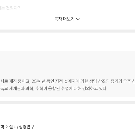
나는 것일까?
목차 더보기
치
일치
로 재직 중이고, 25여 년 동안 지적 설계자에 의한 생명 창조의 증거와 우주 
교 세계관과 과학, 수학이 융합된 수업에 대해 강의하고 있다.
신학
설교/성경연구