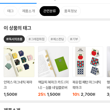
태그
제품소개
관련분류
품목정보
이 상품의 태그
#독서의흐름
#그래잡화점
#예스펀딩
#기부
인덱스 마그네틱 북마
책갈피 북마크 카드 (미
북유럽 패턴 마그네틱
행
크
니) - 심플 네잎클로버
북마크
버
물
1,500
25
1,500
10
2,700
3
%
%
원
원
원