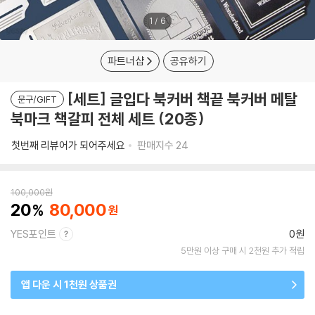
1
/
6
파트너샵
공유하기
[세트] 글입다 북커버 책끝 북커버 메탈
문구/GIFT
북마크 책갈피 전체 세트 (20종)
첫번째 리뷰어가 되어주세요
판매지수
24
100,000
원
20
80,000
YES포인트
0원
5만원 이상 구매 시 2천원 추가 적립
앱 다운 시 1천원 상품권