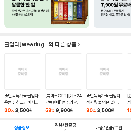
글입다[wearing...
의 다른 상품
★단독특가★ 글입다
[북마크GIFT][예스24
★단독특가★ 글입다
[
윤동주 하늘과 바람과
단독판매] 동주의 서신
정지용 물 먹은 별이 반
서
별과...
(초...
짝 ...
장, 
30
3,500
53
9,900
30
3,500
1
%
%
%
원
원
원
리뷰/한줄평
상품정보
배송/반품/교환
0